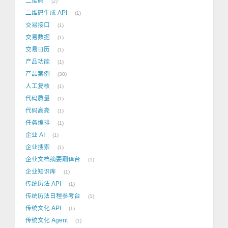
二维码
2
二维码生成 API
1
交易接口
1
交易数据
1
交易日历
1
产品功能
1
产品案例
30
人工复核
1
代码质量
1
代码高亮
1
任务编排
1
企业 AI
1
企业搜索
1
企业文档摘要翻译台
1
企业知识库
1
传统历法 API
1
传统历法日程参考台
1
传统文化 API
1
传统文化 Agent
1