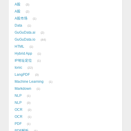
A股
3
A股
2
A股市场
1
Data
1
GuGuData.ai
2
GuGuData.io
44
HTML
1
Hybrid App
1
IP地址定位
1
Ionic
22
LangPDF
3
Machine Learning
1
Markdown
1
NLP
1
NLP
3
OCR
2
OCR
1
PDF
1
PDF解析
1