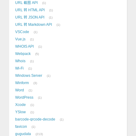
URL 截图 API
1
URL 转 HTML API
1
URL 转 JSON API
1
URL 转 Markdown API
1
VSCode
1
Vue.js
1
WHOIS API
1
Webpack
5
Whois
1
Wi-Fi
1
Windows Server
1
Winform
3
Word
1
WordPress
1
Xcode
1
YSlow
1
barcode-qrcode-decode
1
favicon
1
gugudata
213