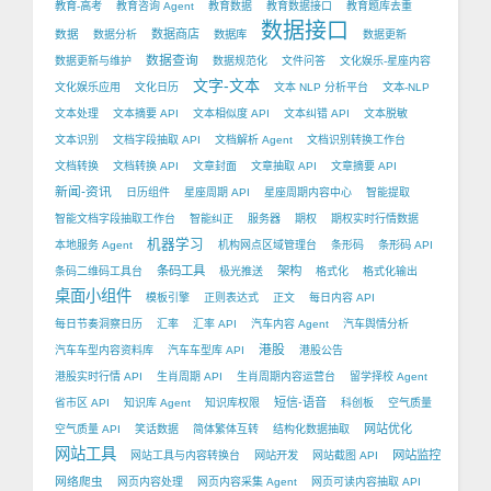
教育-高考
教育咨询 Agent
教育数据
教育数据接口
教育题库去重
数据接口
数据
数据商店
数据分析
数据库
数据更新
数据查询
数据更新与维护
数据规范化
文件问答
文化娱乐-星座内容
文字-文本
文化娱乐应用
文化日历
文本 NLP 分析平台
文本-NLP
文本处理
文本摘要 API
文本相似度 API
文本纠错 API
文本脱敏
文本识别
文档字段抽取 API
文档解析 Agent
文档识别转换工作台
文档转换
文档转换 API
文章封面
文章抽取 API
文章摘要 API
新闻-资讯
日历组件
星座周期 API
星座周期内容中心
智能提取
智能文档字段抽取工作台
智能纠正
服务器
期权
期权实时行情数据
机器学习
本地服务 Agent
机构网点区域管理台
条形码
条形码 API
条码工具
架构
条码二维码工具台
极光推送
格式化
格式化输出
桌面小组件
模板引擎
正则表达式
正文
每日内容 API
每日节奏洞察日历
汇率
汇率 API
汽车内容 Agent
汽车舆情分析
港股
汽车车型内容资料库
汽车车型库 API
港股公告
港股实时行情 API
生肖周期 API
生肖周期内容运营台
留学择校 Agent
短信-语音
省市区 API
知识库 Agent
知识库权限
科创板
空气质量
网站优化
空气质量 API
笑话数据
简体繁体互转
结构化数据抽取
网站工具
网站监控
网站工具与内容转换台
网站开发
网站截图 API
网络爬虫
网页内容处理
网页内容采集 Agent
网页可读内容抽取 API