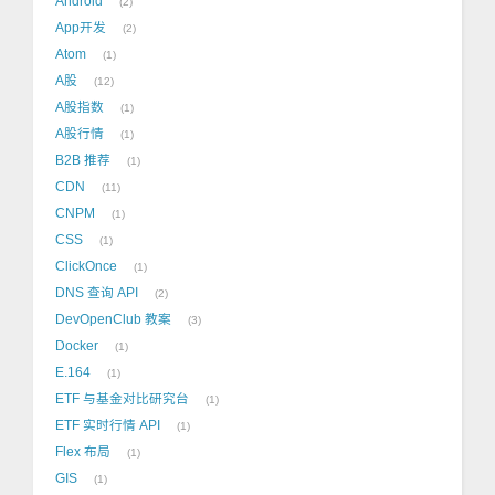
Android
2
App开发
2
Atom
1
A股
12
A股指数
1
A股行情
1
B2B 推荐
1
CDN
11
CNPM
1
CSS
1
ClickOnce
1
DNS 查询 API
2
DevOpenClub 教案
3
Docker
1
E.164
1
ETF 与基金对比研究台
1
ETF 实时行情 API
1
Flex 布局
1
GIS
1