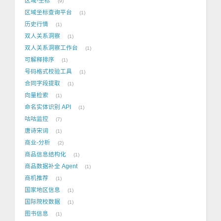
区域-坐标
9
区域坐标查询平台
1
历史行情
1
双人关系洞察
1
双人关系洞察工作台
1
可解释排序
1
号码格式校验工具
1
合同字段提取
1
向量检索
1
命名实体识别 API
1
咕咕监控
7
唐诗宋词
1
商业-分析
2
商品信息结构化
1
商品数据补全 Agent
1
商机推荐
1
国家地区信息
1
国际院校数据
1
图书信息
1