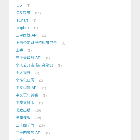
iOS
2
iOS 应用
15
jsChart
1
mapbox
1
三甲医院 API
1
上市公司财报资料研究台
1
上手
1
专业录取线 API
1
个人公开市场研究笔记
1
个人提升
1
个性化日历
1
中文纠错 API
1
中文语句纠错
1
中英文排版
1
书籍出版
10
书籍连载
12
二十四节气
16
二十四节气 API
1