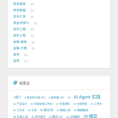
财务报表
2
财务数据
1
货币汇率
1
资金流排行
1
软件工程
2
软件工程
2
金融-基础
2
金融-行情
1
高考
1
高考
1
标签云
AI Agent 实践
.NET
A 股实时行情 API
A 股财报 API
AI
AI 产品设计
AI 内容处理工作台
AI 可观测性
AI 合规审查
AI 工作台
AI 提示词
AI 工作流
AI 引用
AI 数据入库
AI 数据集成
AI-模型
AI 文档工具
AI 研究助手
AI 翻译 API
AI-文档解析