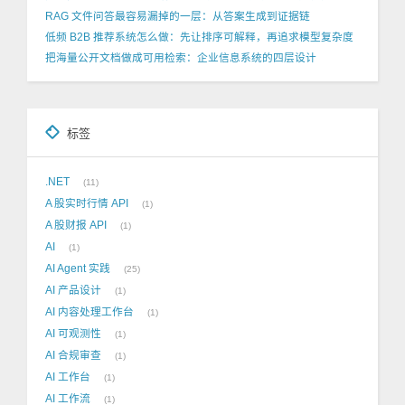
RAG 文件问答最容易漏掉的一层：从答案生成到证据链
低频 B2B 推荐系统怎么做：先让排序可解释，再追求模型复杂度
把海量公开文档做成可用检索：企业信息系统的四层设计
标签
.NET
11
A 股实时行情 API
1
A 股财报 API
1
AI
1
AI Agent 实践
25
AI 产品设计
1
AI 内容处理工作台
1
AI 可观测性
1
AI 合规审查
1
AI 工作台
1
AI 工作流
1