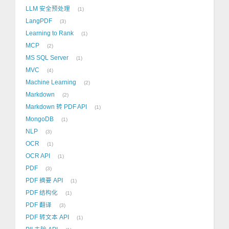
LLM 安全预处理
1
LangPDF
3
Learning to Rank
1
MCP
2
MS SQL Server
1
MVC
4
Machine Learning
2
Markdown
2
Markdown 转 PDF API
1
MongoDB
1
NLP
3
OCR
1
OCR API
1
PDF
3
PDF 摘要 API
1
PDF 结构化
1
PDF 翻译
3
PDF 转文本 API
1