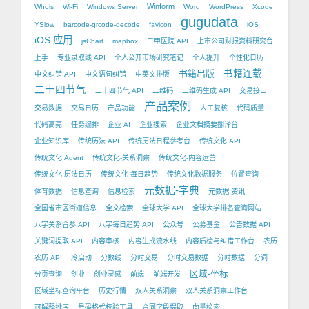
Winform
Whois
Wi-Fi
Windows Server
Word
WordPress
Xcode
gugudata
YSlow
barcode-qrcode-decode
favicon
iOS
iOS 应用
jsChart
mapbox
三甲医院 API
上市公司财报资料研究台
上手
专业录取线 API
个人公开市场研究笔记
个人提升
个性化日历
书籍出版
书籍连载
中文纠错 API
中文语句纠错
中英文排版
二十四节气
二十四节气 API
二维码
二维码生成 API
交易接口
产品案例
交易数据
交易日历
产品功能
人工复核
代码质量
代码高亮
任务编排
企业 AI
企业搜索
企业文档摘要翻译台
企业知识库
传统历法 API
传统历法日程参考台
传统文化 API
传统文化 Agent
传统文化-关系洞察
传统文化-内容运营
传统文化-历法日历
传统文化-每日趋势
传统文化数据服务
位置查询
元数据-字典
体育数据
信息查询
信息检索
元数据-资讯
全国省市区街道信息
全文检索
全球大学 API
全球大学排名查询网站
八字关系合参 API
八字每日趋势 API
公众号
公募基金
公告数据 API
关键词提取 API
内容审核
内容生成流水线
内容质检与纠错工作台
农历
农历 API
冷启动
分数线
分时交易
分时交易数据
分时数据
分词
区域-坐标
分页查询
创业
创业灵感
前端
前端开发
区域坐标查询平台
历史行情
双人关系洞察
双人关系洞察工作台
可解释排序
号码格式校验工具
合同字段提取
向量检索