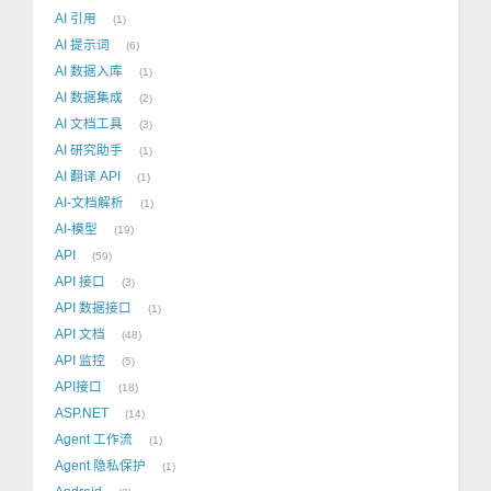
AI 引用
1
AI 提示词
6
AI 数据入库
1
AI 数据集成
2
AI 文档工具
3
AI 研究助手
1
AI 翻译 API
1
AI-文档解析
1
AI-模型
19
API
59
API 接口
3
API 数据接口
1
API 文档
48
API 监控
5
API接口
18
ASP.NET
14
Agent 工作流
1
Agent 隐私保护
1