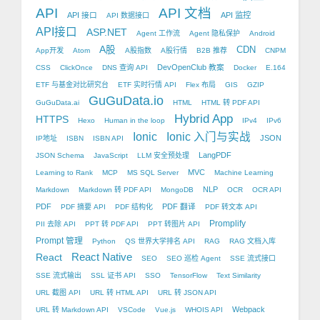
API
API 文档
API 接口
API 监控
API 数据接口
API接口
ASP.NET
Agent 工作流
Agent 隐私保护
Android
A股
CDN
App开发
Atom
A股指数
A股行情
B2B 推荐
CNPM
DevOpenClub 教案
CSS
ClickOnce
DNS 查询 API
Docker
E.164
ETF 与基金对比研究台
ETF 实时行情 API
Flex 布局
GIS
GZIP
GuGuData.io
GuGuData.ai
HTML
HTML 转 PDF API
Hybrid App
HTTPS
Hexo
Human in the loop
IPv4
IPv6
Ionic
Ionic 入门与实战
JSON
IP地址
ISBN
ISBN API
LangPDF
JSON Schema
JavaScript
LLM 安全预处理
MVC
Learning to Rank
MCP
MS SQL Server
Machine Learning
NLP
Markdown
Markdown 转 PDF API
MongoDB
OCR
OCR API
PDF
PDF 翻译
PDF 摘要 API
PDF 结构化
PDF 转文本 API
Promplify
PII 去除 API
PPT 转 PDF API
PPT 转图片 API
Prompt 管理
Python
QS 世界大学排名 API
RAG
RAG 文档入库
React Native
React
SEO
SEO 巡检 Agent
SSE 流式接口
SSE 流式输出
SSL 证书 API
SSO
TensorFlow
Text Similarity
URL 截图 API
URL 转 HTML API
URL 转 JSON API
Webpack
URL 转 Markdown API
VSCode
Vue.js
WHOIS API