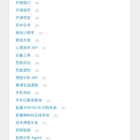
开放接口
4
开源组件
2
开源项目
4
异步任务
2
微信小程序
2
微信开发
3
心理测评 API
1
必备工具
1
性能优化
1
性能调优
1
情感分析 API
1
慕课实战课程
2
手机号码
1
手机归属地查询
1
批量 PDF/OCR 归档系统
1
批量物料码生成系统
1
技术博客头条
1
抓取链接
1
投研分析 Agent
1