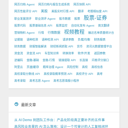
网页归档 Agent
网页归档与报告生成系统
网页快照 API
美股
网页性能评分 API
美股实时行情 API
翻译
考题相似度 API
股票-证券
职业发展测评
职业测评 Agent
股市数据
股票
股票代码
股票基础信息 API
股票监控
自动化发布 Agent
英文翻译
视频教程
行情数据
营销物料 Agent
行情
触达名单质量统计台
负载均衡
证据链
语种检测
语种检测 API
请求参数
财务报表
财务数据
财报智能解读
财经新闻抓取 API
货币
资讯元数据管理平台
软件开发
资金流
资金流 API
车型知识库
转换效率
返回参数
逆编码
金融-基础
金融-行情
链接提取 API
长连接
问卷评分接口
页面缓存
阿里云
题库治理 Agent
风险控制
高校
高校信息
高校录取分数线 API
高校录取概率预测 API
高校评分 API
高考
高考录取
高考志愿 Agent
高考志愿填报小程序
最新文章
从 AI Demo 到团队工作台：产品化阶段真正要补齐的五件事
高风险业务里的 AI 怎么落地：设计一个可审计的人工复核闭环