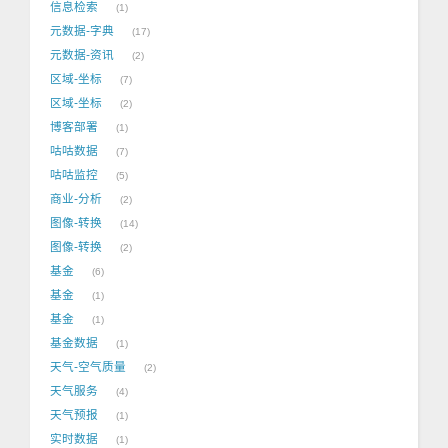
信息检索
1
元数据-字典
17
元数据-资讯
2
区域-坐标
7
区域-坐标
2
博客部署
1
咕咕数据
7
咕咕监控
5
商业-分析
2
图像-转换
14
图像-转换
2
基金
6
基金
1
基金
1
基金数据
1
天气-空气质量
2
天气服务
4
天气预报
1
实时数据
1