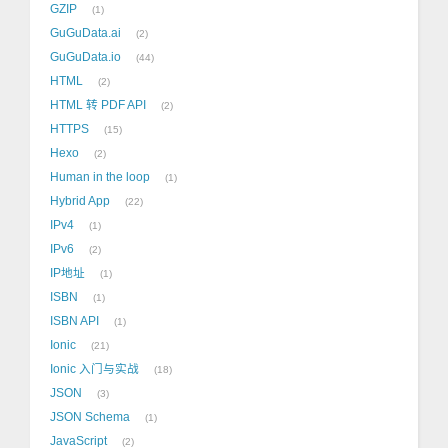
GZIP
1
GuGuData.ai
2
GuGuData.io
44
HTML
2
HTML 转 PDF API
2
HTTPS
15
Hexo
2
Human in the loop
1
Hybrid App
22
IPv4
1
IPv6
2
IP地址
1
ISBN
1
ISBN API
1
Ionic
21
Ionic 入门与实战
18
JSON
3
JSON Schema
1
JavaScript
2