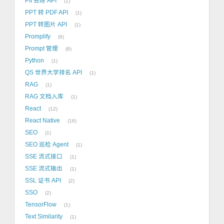
PII 去除 API
1
PPT 转 PDF API
1
PPT 转图片 API
1
Promplify
6
Prompt 管理
6
Python
1
QS 世界大学排名 API
1
RAG
1
RAG 文档入库
1
React
12
React Native
16
SEO
1
SEO 巡检 Agent
1
SSE 流式接口
1
SSE 流式输出
1
SSL 证书 API
2
SSO
2
TensorFlow
1
Text Similarity
1