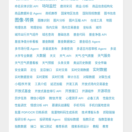
咕咕监控
命名实体识别 API
唐诗宋词
商业-分析
商品信息结构化
商品数据补全 Agent
商机推荐
国家地区信息
国际院校数据
图书信息
图像-转换
图像识别
图片分析
图片压缩 API
在线工具
地图
地理信息
地理坐标
场内交易
场内交易基金
坐标系
城市
城市出行天气组件
域名查询
基础信息
基金代码
基金净值 API
基金净值分析看板
基金数据
基金数据接口
基金组合 Agent
多市场行情 Agent
多渠道发布
多维查询
多语言内容审核 Agent
多说
大数据
天气服务
大学专业数据
天文
天气 API
天气-空气质量
天气空气质量看板
天气预报
头条文章
奥运历史数据
安全传输
实时数据
安全漏洞
定位
宜忌接口
实时交易
实时交易数据
实时数据查询
实时更新
实时行情
审计日志
对联数据
对联生成
小程序开发
工具介绍
延迟加载
开发工具
开放式场内交易基金
开放式基金
开放接口
开源项目
开放式基金排行 API
开源组件
微信开发
异步任务
微信小程序
心理测评 API
必备工具
性能优化
性能调优
情感分析 API
慕课实战课程
手机号码
手机归属地查询
批量 PDF/OCR 归档系统
批量物料码生成系统
技术博客头条
抓取链接
投研分析 Agent
投研简报 Agent
招投标数据
指数历史
指数型基金
指数数据
接口
接口测试
推荐系统
搜索系统设计
教程
教育