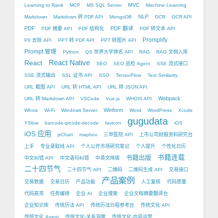
MVC
Learning to Rank
MCP
MS SQL Server
Machine Learning
NLP
Markdown
Markdown 转 PDF API
MongoDB
OCR
OCR API
PDF
PDF 翻译
PDF 摘要 API
PDF 结构化
PDF 转文本 API
Promplify
PII 去除 API
PPT 转 PDF API
PPT 转图片 API
Prompt 管理
Python
QS 世界大学排名 API
RAG
RAG 文档入库
React Native
React
SEO
SEO 巡检 Agent
SSE 流式接口
SSE 流式输出
SSL 证书 API
SSO
TensorFlow
Text Similarity
URL 截图 API
URL 转 HTML API
URL 转 JSON API
Webpack
URL 转 Markdown API
VSCode
Vue.js
WHOIS API
Winform
Whois
Wi-Fi
Windows Server
Word
WordPress
Xcode
gugudata
YSlow
barcode-qrcode-decode
favicon
iOS
iOS 应用
jsChart
mapbox
三甲医院 API
上市公司财报资料研究台
上手
专业录取线 API
个人公开市场研究笔记
个人提升
个性化日历
书籍出版
书籍连载
中文纠错 API
中文语句纠错
中英文排版
二十四节气
二十四节气 API
二维码
二维码生成 API
交易接口
产品案例
交易数据
交易日历
产品功能
人工复核
代码质量
代码高亮
任务编排
企业 AI
企业搜索
企业文档摘要翻译台
企业知识库
传统历法 API
传统历法日程参考台
传统文化 API
传统文化 Agent
传统文化-关系洞察
传统文化-内容运营