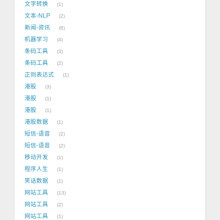
文字转换
1
文本-NLP
2
新闻-资讯
6
机器学习
4
条码工具
3
条码工具
2
正则表达式
1
港股
3
港股
1
港股
1
港股数据
1
短信-语音
2
短信-语音
2
移动开发
1
程序人生
1
笑话数据
1
网站工具
13
网站工具
2
网站工具
1