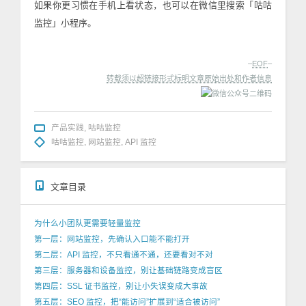
如果你更习惯在手机上看状态，也可以在微信里搜索「咕咕
监控」小程序。
–
EOF
–
转载须以超链接形式标明文章原始出处和作者信息
产品实践
,
咕咕监控
咕咕监控
,
网站监控
,
API 监控
文章目录
为什么小团队更需要轻量监控
第一层：网站监控，先确认入口能不能打开
第二层：API 监控，不只看通不通，还要看对不对
第三层：服务器和设备监控，别让基础链路变成盲区
第四层：SSL 证书监控，别让小失误变成大事故
第五层：SEO 监控，把“能访问”扩展到“适合被访问”