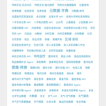
传统文化-历法日历
传统文化-每日趋势
传统文化数据服务
位置查询
元数据-字典
体育数据
信息查询
信息检索
元数据-资讯
全国省市区街道信息
全文检索
全球大学 API
全球大学排名查询网站
八字关系合参 API
八字每日趋势 API
公众号
公募基金
公告数据 API
关键词提取 API
内容审核
内容生成流水线
内容质检与纠错工作台
农历
农历 API
冷启动
分数线
分时交易
分时交易数据
分时数据
分词
区域-坐标
分页查询
创业
创业灵感
前端
前端开发
区域坐标查询平台
历史行情
双人关系洞察
双人关系洞察工作台
可解释排序
号码格式校验工具
合同字段提取
向量检索
咕咕监控
命名实体识别 API
唐诗宋词
商业-分析
商品信息结构化
商品数据补全 Agent
商机推荐
国家地区信息
国际院校数据
图书信息
图像-转换
图像识别
图片分析
图片压缩 API
在线工具
地图
地理信息
地理坐标
场内交易
场内交易基金
坐标系
城市
城市出行天气组件
域名查询
基础信息
基金代码
基金净值 API
基金净值分析看板
基金数据
基金数据接口
基金组合 Agent
多市场行情 Agent
多渠道发布
多维查询
多语言内容审核 Agent
多说
大数据
天气服务
大学专业数据
天文
天气 API
天气-空气质量
天气空气质量看板
天气预报
头条文章
奥运历史数据
安全传输