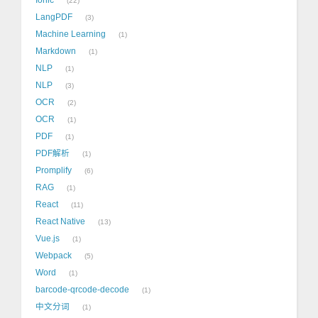
22
LangPDF
3
Machine Learning
1
Markdown
1
NLP
1
NLP
3
OCR
2
OCR
1
PDF
1
PDF解析
1
Promplify
6
RAG
1
React
11
React Native
13
Vue.js
1
Webpack
5
Word
1
barcode-qrcode-decode
1
中文分词
1