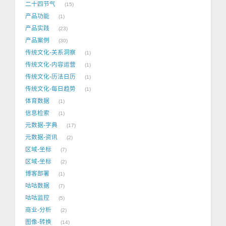
二十四节气
15
产品功能
1
产品实践
23
产品案例
30
传统文化-关系洞察
1
传统文化-内容运营
1
传统文化-历法日历
1
传统文化-每日趋势
1
体育数据
1
信息检索
1
元数据-字典
17
元数据-资讯
2
区域-坐标
7
区域-坐标
2
博客部署
1
咕咕数据
7
咕咕监控
5
商业-分析
2
图像-转换
14