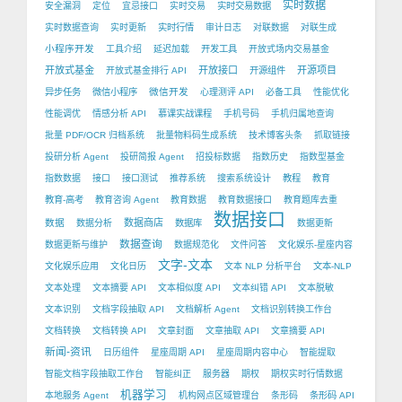
实时数据
安全漏洞
定位
宜忌接口
实时交易
实时交易数据
实时数据查询
实时更新
实时行情
审计日志
对联数据
对联生成
小程序开发
工具介绍
延迟加载
开发工具
开放式场内交易基金
开放式基金
开放接口
开源项目
开放式基金排行 API
开源组件
微信开发
异步任务
微信小程序
心理测评 API
必备工具
性能优化
性能调优
情感分析 API
慕课实战课程
手机号码
手机归属地查询
批量 PDF/OCR 归档系统
批量物料码生成系统
技术博客头条
抓取链接
投研分析 Agent
投研简报 Agent
招投标数据
指数历史
指数型基金
指数数据
接口
接口测试
推荐系统
搜索系统设计
教程
教育
教育-高考
教育咨询 Agent
教育数据
教育数据接口
教育题库去重
数据接口
数据
数据商店
数据分析
数据库
数据更新
数据查询
数据更新与维护
数据规范化
文件问答
文化娱乐-星座内容
文字-文本
文化娱乐应用
文化日历
文本 NLP 分析平台
文本-NLP
文本处理
文本摘要 API
文本相似度 API
文本纠错 API
文本脱敏
文本识别
文档字段抽取 API
文档解析 Agent
文档识别转换工作台
文档转换
文档转换 API
文章封面
文章抽取 API
文章摘要 API
新闻-资讯
日历组件
星座周期 API
星座周期内容中心
智能提取
智能文档字段抽取工作台
智能纠正
服务器
期权
期权实时行情数据
机器学习
本地服务 Agent
机构网点区域管理台
条形码
条形码 API