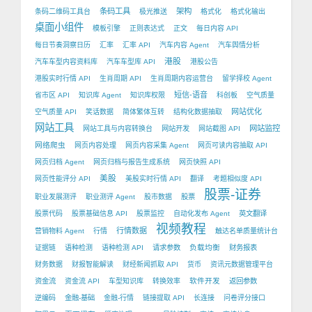
条码工具
架构
条码二维码工具台
极光推送
格式化
格式化输出
桌面小组件
模板引擎
正则表达式
正文
每日内容 API
每日节奏洞察日历
汇率
汇率 API
汽车内容 Agent
汽车舆情分析
港股
汽车车型内容资料库
汽车车型库 API
港股公告
港股实时行情 API
生肖周期 API
生肖周期内容运营台
留学择校 Agent
短信-语音
省市区 API
知识库 Agent
知识库权限
科创板
空气质量
网站优化
空气质量 API
笑话数据
简体繁体互转
结构化数据抽取
网站工具
网站监控
网站工具与内容转换台
网站开发
网站截图 API
网络爬虫
网页内容处理
网页内容采集 Agent
网页可读内容抽取 API
网页归档 Agent
网页归档与报告生成系统
网页快照 API
美股
网页性能评分 API
美股实时行情 API
翻译
考题相似度 API
股票-证券
职业发展测评
职业测评 Agent
股市数据
股票
股票代码
股票基础信息 API
股票监控
自动化发布 Agent
英文翻译
视频教程
行情数据
营销物料 Agent
行情
触达名单质量统计台
负载均衡
证据链
语种检测
语种检测 API
请求参数
财务报表
财务数据
财报智能解读
财经新闻抓取 API
货币
资讯元数据管理平台
软件开发
资金流
资金流 API
车型知识库
转换效率
返回参数
逆编码
金融-基础
金融-行情
链接提取 API
长连接
问卷评分接口