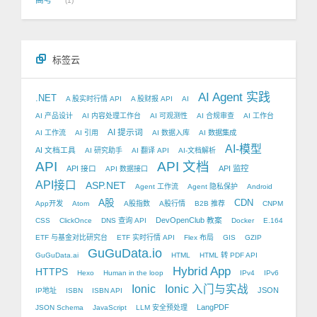
1
标签云
AI Agent 实践
.NET
A 股实时行情 API
A 股财报 API
AI
AI 产品设计
AI 内容处理工作台
AI 可观测性
AI 合规审查
AI 工作台
AI 提示词
AI 工作流
AI 引用
AI 数据入库
AI 数据集成
AI-模型
AI 文档工具
AI 研究助手
AI 翻译 API
AI-文档解析
API
API 文档
API 接口
API 监控
API 数据接口
API接口
ASP.NET
Agent 工作流
Agent 隐私保护
Android
A股
CDN
App开发
Atom
A股指数
A股行情
B2B 推荐
CNPM
DevOpenClub 教案
CSS
ClickOnce
DNS 查询 API
Docker
E.164
ETF 与基金对比研究台
ETF 实时行情 API
Flex 布局
GIS
GZIP
GuGuData.io
GuGuData.ai
HTML
HTML 转 PDF API
Hybrid App
HTTPS
Hexo
Human in the loop
IPv4
IPv6
Ionic
Ionic 入门与实战
JSON
IP地址
ISBN
ISBN API
LangPDF
JSON Schema
JavaScript
LLM 安全预处理