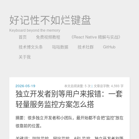
好记性不如烂键盘
Keyboard beyond the memory
首页
免费视频教程
《React Native 精解与实战》
技术博文头条
咕咕数据
技术社群
GitHub
关于我
2026-05-19
本文总阅读量:
5
次
|
文章总字数: 4,593 字
独立开发者别等用户来报错：一套
轻量服务监控方案怎么搭
摘要：很多独立开发者和小团队，最开始都不会把“监控”放在
很靠前的位置。
关键词：咕咕监控、网站监控、API 监控、独立开发者别等