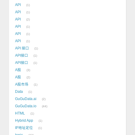
API
1
API
1
API
2
API
1
API
1
API
1
API 接口
1
API接口
1
API接口
1
A股
3
A股
2
A股市场
1
Data
1
GuGuData.ai
2
GuGuData.io
44
HTML
1
Hybrid App
1
IP地址定位
1
Ionic