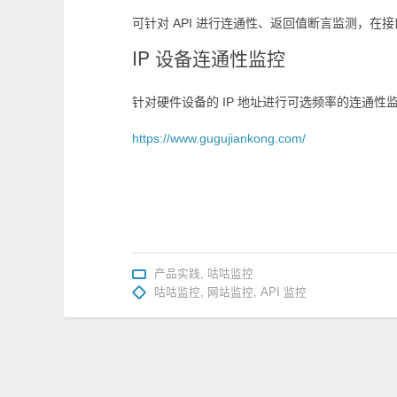
可针对 API 进行连通性、返回值断言监测，
IP 设备连通性监控
针对硬件设备的 IP 地址进行可选频率的连通
https://www.gugujiankong.com/
产品实践
,
咕咕监控
咕咕监控
,
网站监控
,
API 监控