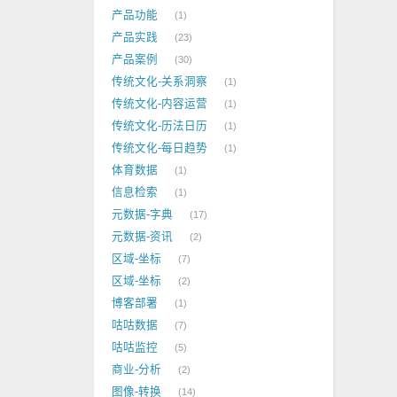
产品功能
1
产品实践
23
产品案例
30
传统文化-关系洞察
1
传统文化-内容运营
1
传统文化-历法日历
1
传统文化-每日趋势
1
体育数据
1
信息检索
1
元数据-字典
17
元数据-资讯
2
区域-坐标
7
区域-坐标
2
博客部署
1
咕咕数据
7
咕咕监控
5
商业-分析
2
图像-转换
14