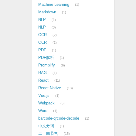
Machine Learning
1
Markdown
1
NLP
1
NLP
3
OCR
2
OCR
1
PDF
1
PDF解析
1
Promplify
6
RAG
1
React
11
React Native
13
Vue.js
1
Webpack
5
Word
1
barcode-qrcode-decode
1
中文分词
1
二十四节气
15