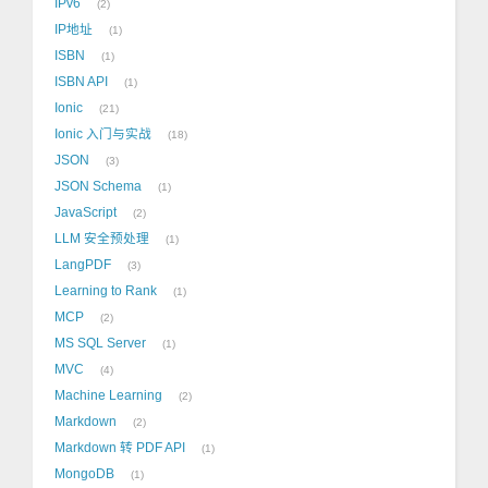
IPv6
2
IP地址
1
ISBN
1
ISBN API
1
Ionic
21
Ionic 入门与实战
18
JSON
3
JSON Schema
1
JavaScript
2
LLM 安全预处理
1
LangPDF
3
Learning to Rank
1
MCP
2
MS SQL Server
1
MVC
4
Machine Learning
2
Markdown
2
Markdown 转 PDF API
1
MongoDB
1