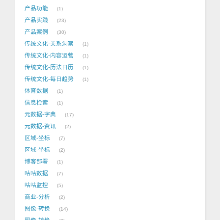
产品功能
1
产品实践
23
产品案例
30
传统文化-关系洞察
1
传统文化-内容运营
1
传统文化-历法日历
1
传统文化-每日趋势
1
体育数据
1
信息检索
1
元数据-字典
17
元数据-资讯
2
区域-坐标
7
区域-坐标
2
博客部署
1
咕咕数据
7
咕咕监控
5
商业-分析
2
图像-转换
14