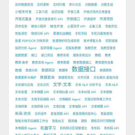
实时数据查询
实时更新
实时行情
审计日志
对联数据
对联生成
小程序开发
工具介绍
延迟加载
开发工具
开放式场内交易基金
开放式基金
开放接口
开源项目
开放式基金排行 API
开源组件
微信开发
异步任务
微信小程序
心理测评 API
必备工具
性能优化
性能调优
情感分析 API
慕课实战课程
手机号码
手机归属地查询
批量 PDF/OCR 归档系统
批量物料码生成系统
技术博客头条
抓取链接
投研分析 Agent
投研简报 Agent
招投标数据
指数历史
指数型基金
指数数据
接口
接口测试
推荐系统
搜索系统设计
教程
教育
教育-高考
教育咨询 Agent
教育数据
教育数据接口
教育题库去重
数据接口
数据
数据商店
数据分析
数据库
数据更新
数据查询
数据更新与维护
数据规范化
文件问答
文化娱乐-星座内容
文字-文本
文化娱乐应用
文化日历
文本 NLP 分析平台
文本-NLP
文本处理
文本摘要 API
文本相似度 API
文本纠错 API
文本脱敏
文本识别
文档字段抽取 API
文档解析 Agent
文档识别转换工作台
文档转换
文档转换 API
文章封面
文章抽取 API
文章摘要 API
新闻-资讯
日历组件
星座周期 API
星座周期内容中心
智能提取
智能文档字段抽取工作台
智能纠正
服务器
期权
期权实时行情数据
机器学习
本地服务 Agent
机构网点区域管理台
条形码
条形码 API