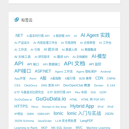
标签云
AI Agent 实践
.NET
A 股实时行情 API
A 股财报 API
AI
AI 产品设计
AI 内容处理工作台
AI 可观测性
AI 合规审查
AI 工作台
AI 提示词
AI 工作流
AI 引用
AI 数据入库
AI 数据集成
AI-模型
AI 文档工具
AI 研究助手
AI 翻译 API
AI-文档解析
API
API 文档
API 接口
API 监控
API 数据接口
API接口
ASP.NET
Agent 工作流
Agent 隐私保护
Android
A股
CDN
App开发
Atom
A股指数
A股行情
B2B 推荐
CNPM
DevOpenClub 教案
CSS
ClickOnce
DNS 查询 API
Docker
E.164
ETF 与基金对比研究台
ETF 实时行情 API
Flex 布局
GIS
GZIP
GuGuData.io
GuGuData.ai
HTML
HTML 转 PDF API
Hybrid App
HTTPS
Hexo
Human in the loop
IPv4
IPv6
Ionic
Ionic 入门与实战
JSON
IP地址
ISBN
ISBN API
LangPDF
JSON Schema
JavaScript
LLM 安全预处理
MVC
Learning to Rank
MCP
MS SQL Server
Machine Learning