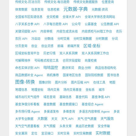
传统文化-历法日历
传统文化-每日趋势
传统文化数据服务
位置查询
元数据-字典
体育数据
信息查询
信息检索
元数据-资讯
全国省市区街道信息
全文检索
全球大学 API
全球大学排名查询网站
八字关系合参 API
八字每日趋势 API
公众号
公募基金
公告数据 API
关键词提取 API
内容审核
内容生成流水线
内容质检与纠错工作台
农历
农历 API
冷启动
分数线
分时交易
分时交易数据
分时数据
分词
区域-坐标
分页查询
创业
创业灵感
前端
前端开发
区域坐标查询平台
历史行情
双人关系洞察
双人关系洞察工作台
可解释排序
号码格式校验工具
合同字段提取
向量检索
咕咕监控
命名实体识别 API
唐诗宋词
商业-分析
商品信息结构化
商品数据补全 Agent
商机推荐
国家地区信息
国际院校数据
图书信息
图像-转换
图像识别
图片分析
图片压缩 API
在线工具
地图
地理信息
地理坐标
场内交易
场内交易基金
坐标系
城市
城市出行天气组件
域名查询
基础信息
基金代码
基金净值 API
基金净值分析看板
基金数据
基金数据接口
基金组合 Agent
多市场行情 Agent
多渠道发布
多维查询
多语言内容审核 Agent
多说
大数据
天气服务
大学专业数据
天文
天气 API
天气-空气质量
天气空气质量看板
天气预报
头条文章
奥运历史数据
安全传输
实时数据
安全漏洞
定位
宜忌接口
实时交易
实时交易数据