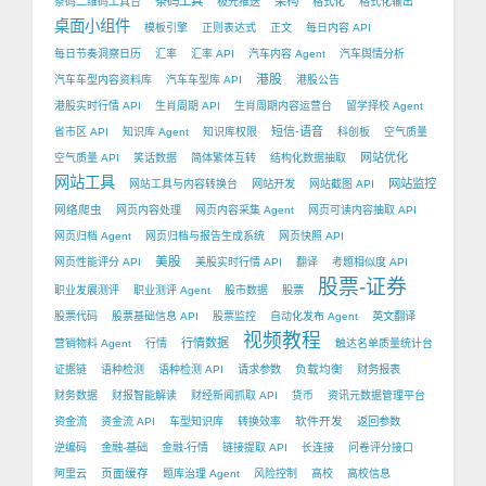
条码工具
架构
条码二维码工具台
极光推送
格式化
格式化输出
桌面小组件
模板引擎
正则表达式
正文
每日内容 API
每日节奏洞察日历
汇率
汇率 API
汽车内容 Agent
汽车舆情分析
港股
汽车车型内容资料库
汽车车型库 API
港股公告
港股实时行情 API
生肖周期 API
生肖周期内容运营台
留学择校 Agent
短信-语音
省市区 API
知识库 Agent
知识库权限
科创板
空气质量
网站优化
空气质量 API
笑话数据
简体繁体互转
结构化数据抽取
网站工具
网站监控
网站工具与内容转换台
网站开发
网站截图 API
网络爬虫
网页内容处理
网页内容采集 Agent
网页可读内容抽取 API
网页归档 Agent
网页归档与报告生成系统
网页快照 API
美股
网页性能评分 API
美股实时行情 API
翻译
考题相似度 API
股票-证券
职业发展测评
职业测评 Agent
股市数据
股票
股票代码
股票基础信息 API
股票监控
自动化发布 Agent
英文翻译
视频教程
行情数据
营销物料 Agent
行情
触达名单质量统计台
负载均衡
证据链
语种检测
语种检测 API
请求参数
财务报表
财务数据
财报智能解读
财经新闻抓取 API
货币
资讯元数据管理平台
软件开发
资金流
资金流 API
车型知识库
转换效率
返回参数
逆编码
金融-基础
金融-行情
链接提取 API
长连接
问卷评分接口
页面缓存
阿里云
题库治理 Agent
风险控制
高校
高校信息