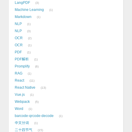
LangPDF
3
Machine Learning
1
Markdown
1
NLP
1
NLP
3
OCR
2
OCR
1
PDF
1
PDF解析
1
Promplify
6
RAG
1
React
11
React Native
13
Vue.js
1
Webpack
5
Word
1
barcode-qrcode-decode
1
中文分词
1
二十四节气
15