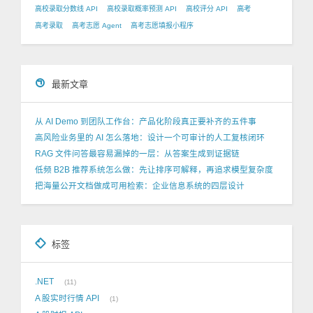
高校录取分数线 API
高校录取概率预测 API
高校评分 API
高考
高考录取
高考志愿 Agent
高考志愿填报小程序
最新文章
从 AI Demo 到团队工作台：产品化阶段真正要补齐的五件事
高风险业务里的 AI 怎么落地：设计一个可审计的人工复核闭环
RAG 文件问答最容易漏掉的一层：从答案生成到证据链
低频 B2B 推荐系统怎么做：先让排序可解释，再追求模型复杂度
把海量公开文档做成可用检索：企业信息系统的四层设计
标签
.NET
11
A 股实时行情 API
1