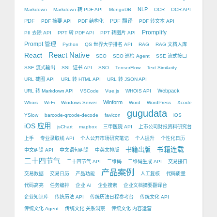
NLP
Markdown
Markdown 转 PDF API
MongoDB
OCR
OCR API
PDF
PDF 翻译
PDF 摘要 API
PDF 结构化
PDF 转文本 API
Promplify
PII 去除 API
PPT 转 PDF API
PPT 转图片 API
Prompt 管理
Python
QS 世界大学排名 API
RAG
RAG 文档入库
React Native
React
SEO
SEO 巡检 Agent
SSE 流式接口
SSE 流式输出
SSL 证书 API
SSO
TensorFlow
Text Similarity
URL 截图 API
URL 转 HTML API
URL 转 JSON API
Webpack
URL 转 Markdown API
VSCode
Vue.js
WHOIS API
Winform
Whois
Wi-Fi
Windows Server
Word
WordPress
Xcode
gugudata
YSlow
barcode-qrcode-decode
favicon
iOS
iOS 应用
jsChart
mapbox
三甲医院 API
上市公司财报资料研究台
上手
专业录取线 API
个人公开市场研究笔记
个人提升
个性化日历
书籍出版
书籍连载
中文纠错 API
中文语句纠错
中英文排版
二十四节气
二十四节气 API
二维码
二维码生成 API
交易接口
产品案例
交易数据
交易日历
产品功能
人工复核
代码质量
代码高亮
任务编排
企业 AI
企业搜索
企业文档摘要翻译台
企业知识库
传统历法 API
传统历法日程参考台
传统文化 API
传统文化 Agent
传统文化-关系洞察
传统文化-内容运营