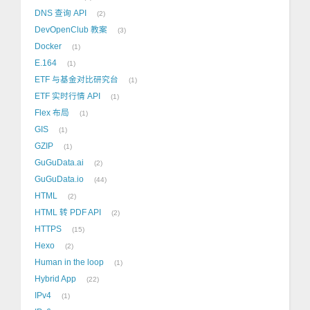
DNS 查询 API
2
DevOpenClub 教案
3
Docker
1
E.164
1
ETF 与基金对比研究台
1
ETF 实时行情 API
1
Flex 布局
1
GIS
1
GZIP
1
GuGuData.ai
2
GuGuData.io
44
HTML
2
HTML 转 PDF API
2
HTTPS
15
Hexo
2
Human in the loop
1
Hybrid App
22
IPv4
1