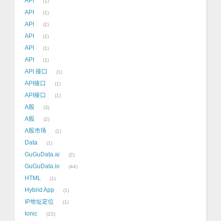
API
1
API
1
API
2
API
1
API
1
API
1
API 接口
1
API接口
1
API接口
1
A股
3
A股
2
A股市场
1
Data
1
GuGuData.ai
2
GuGuData.io
44
HTML
1
Hybrid App
1
IP地址定位
1
Ionic
22