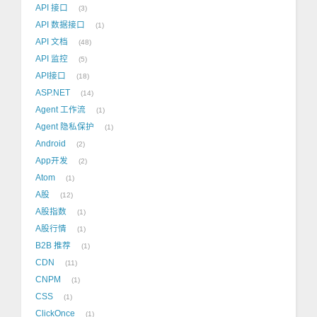
API 接口
3
API 数据接口
1
API 文档
48
API 监控
5
API接口
18
ASP.NET
14
Agent 工作流
1
Agent 隐私保护
1
Android
2
App开发
2
Atom
1
A股
12
A股指数
1
A股行情
1
B2B 推荐
1
CDN
11
CNPM
1
CSS
1
ClickOnce
1