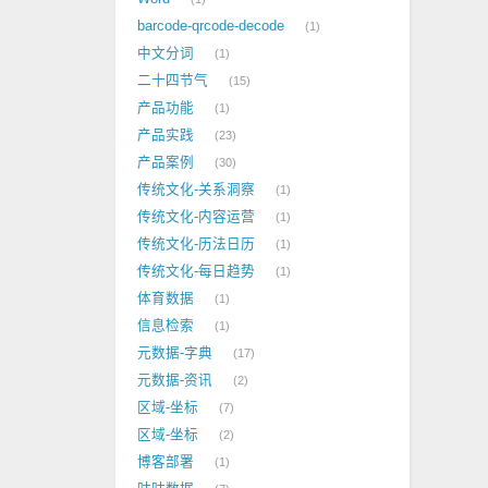
barcode-qrcode-decode
1
中文分词
1
二十四节气
15
产品功能
1
产品实践
23
产品案例
30
传统文化-关系洞察
1
传统文化-内容运营
1
传统文化-历法日历
1
传统文化-每日趋势
1
体育数据
1
信息检索
1
元数据-字典
17
元数据-资讯
2
区域-坐标
7
区域-坐标
2
博客部署
1