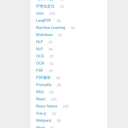
IP地址定位
1
Ionic
22
LangPDF
3
Machine Learning
1
Markdown
1
NLP
1
NLP
3
OCR
2
OCR
1
PDF
1
PDF解析
1
Promplify
6
RAG
1
React
11
React Native
13
Vue.js
1
Webpack
5
Word
1