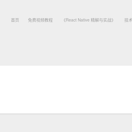
首页
免费视频教程
《React Native 精解与实战》
技