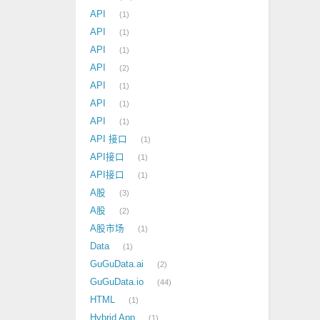
API
1
API
1
API
1
API
2
API
1
API
1
API
1
API 接口
1
API接口
1
API接口
1
A股
3
A股
2
A股市场
1
Data
1
GuGuData.ai
2
GuGuData.io
44
HTML
1
Hybrid App
1