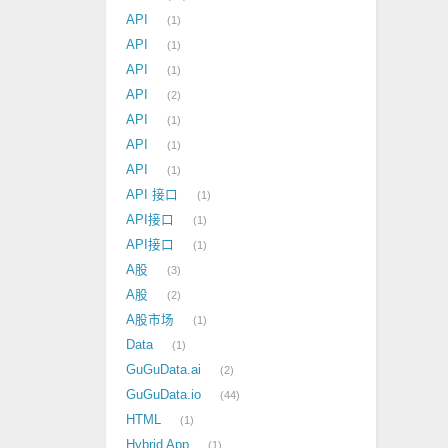
API
1
API
1
API
1
API
2
API
1
API
1
API
1
API 接口
1
API接口
1
API接口
1
A股
3
A股
2
A股市场
1
Data
1
GuGuData.ai
2
GuGuData.io
44
HTML
1
Hybrid App
1