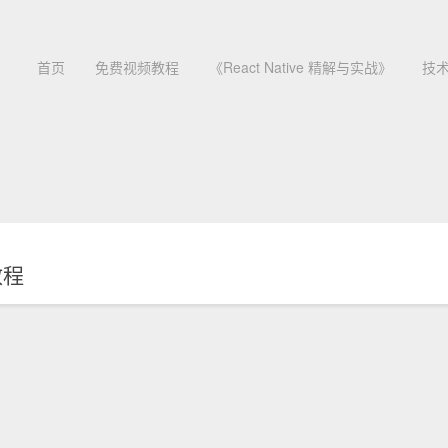
首页
免费视频教程
《React Native 精解与实战》
技
教程