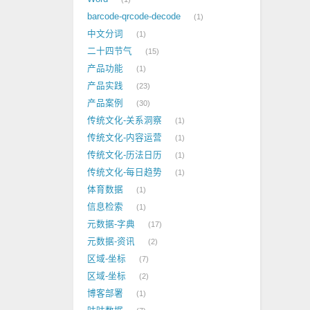
barcode-qrcode-decode
1
中文分词
1
二十四节气
15
产品功能
1
产品实践
23
产品案例
30
传统文化-关系洞察
1
传统文化-内容运营
1
传统文化-历法日历
1
传统文化-每日趋势
1
体育数据
1
信息检索
1
元数据-字典
17
元数据-资讯
2
区域-坐标
7
区域-坐标
2
博客部署
1