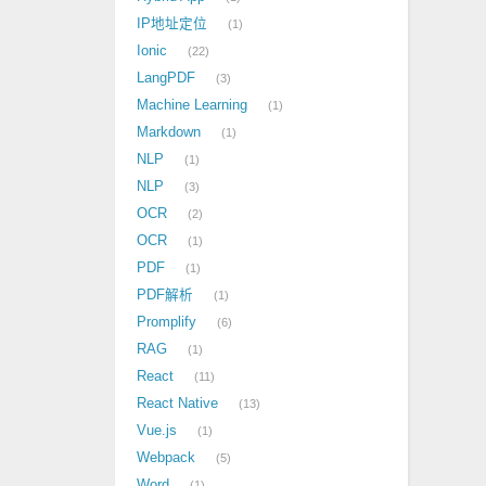
IP地址定位
1
Ionic
22
LangPDF
3
Machine Learning
1
Markdown
1
NLP
1
NLP
3
OCR
2
OCR
1
PDF
1
PDF解析
1
Promplify
6
RAG
1
React
11
React Native
13
Vue.js
1
Webpack
5
Word
1