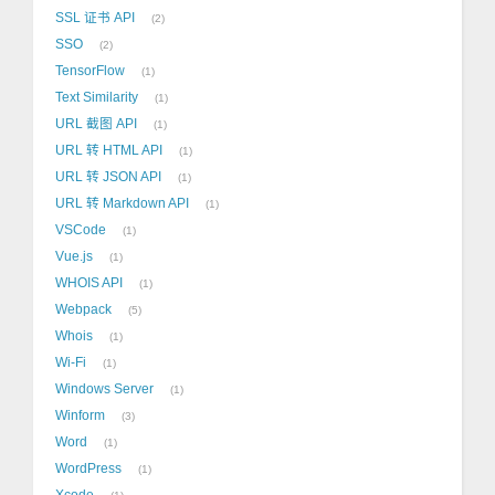
SSL 证书 API
2
SSO
2
TensorFlow
1
Text Similarity
1
URL 截图 API
1
URL 转 HTML API
1
URL 转 JSON API
1
URL 转 Markdown API
1
VSCode
1
Vue.js
1
WHOIS API
1
Webpack
5
Whois
1
Wi-Fi
1
Windows Server
1
Winform
3
Word
1
WordPress
1
Xcode