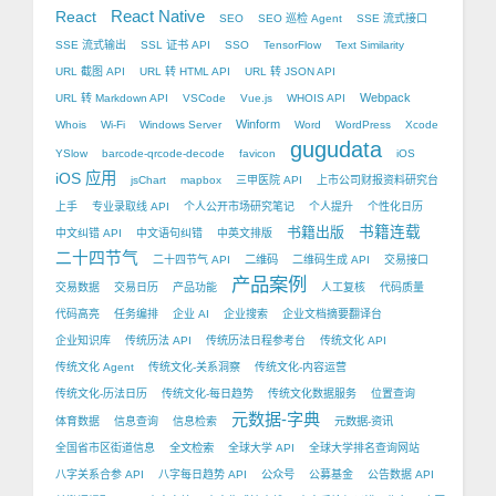
React Native
React
SEO
SEO 巡检 Agent
SSE 流式接口
SSE 流式输出
SSL 证书 API
SSO
TensorFlow
Text Similarity
URL 截图 API
URL 转 HTML API
URL 转 JSON API
Webpack
URL 转 Markdown API
VSCode
Vue.js
WHOIS API
Winform
Whois
Wi-Fi
Windows Server
Word
WordPress
Xcode
gugudata
YSlow
barcode-qrcode-decode
favicon
iOS
iOS 应用
jsChart
mapbox
三甲医院 API
上市公司财报资料研究台
上手
专业录取线 API
个人公开市场研究笔记
个人提升
个性化日历
书籍出版
书籍连载
中文纠错 API
中文语句纠错
中英文排版
二十四节气
二十四节气 API
二维码
二维码生成 API
交易接口
产品案例
交易数据
交易日历
产品功能
人工复核
代码质量
代码高亮
任务编排
企业 AI
企业搜索
企业文档摘要翻译台
企业知识库
传统历法 API
传统历法日程参考台
传统文化 API
传统文化 Agent
传统文化-关系洞察
传统文化-内容运营
传统文化-历法日历
传统文化-每日趋势
传统文化数据服务
位置查询
元数据-字典
体育数据
信息查询
信息检索
元数据-资讯
全国省市区街道信息
全文检索
全球大学 API
全球大学排名查询网站
八字关系合参 API
八字每日趋势 API
公众号
公募基金
公告数据 API