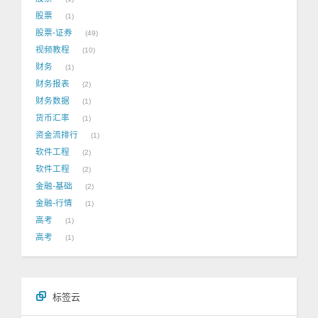
股票
1
股票-证券
49
视频教程
10
财务
1
财务报表
2
财务数据
1
货币汇率
1
资金流排行
1
软件工程
2
软件工程
2
金融-基础
2
金融-行情
1
高考
1
高考
1
标签云