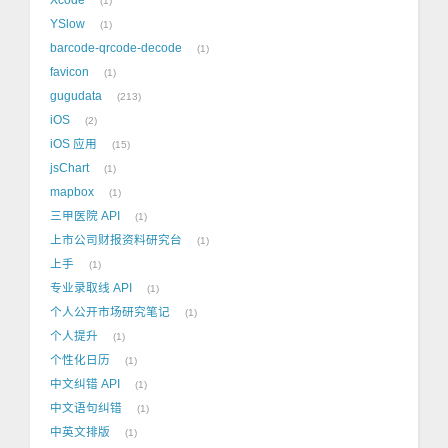
1
YSlow
1
barcode-qrcode-decode
1
favicon
1
gugudata
213
iOS
2
iOS 应用
15
jsChart
1
mapbox
1
三甲医院 API
1
上市公司财报资料研究台
1
上手
1
专业录取线 API
1
个人公开市场研究笔记
1
个人提升
1
个性化日历
1
中文纠错 API
1
中文语句纠错
1
中英文排版
1