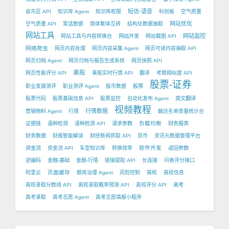
短信-语音
省市区 API
知识库 Agent
知识库权限
科创板
空气质量
网站优化
空气质量 API
笑话数据
简体繁体互转
结构化数据抽取
网站工具
网站监控
网站工具与内容转换台
网站开发
网站截图 API
网络爬虫
网页内容处理
网页内容采集 Agent
网页可读内容抽取 API
网页归档 Agent
网页归档与报告生成系统
网页快照 API
美股
网页性能评分 API
美股实时行情 API
翻译
考题相似度 API
股票-证券
职业发展测评
职业测评 Agent
股市数据
股票
股票代码
股票基础信息 API
股票监控
自动化发布 Agent
英文翻译
视频教程
行情数据
营销物料 Agent
行情
触达名单质量统计台
负载均衡
证据链
语种检测
语种检测 API
请求参数
财务报表
财务数据
财报智能解读
财经新闻抓取 API
货币
资讯元数据管理平台
软件开发
资金流
资金流 API
车型知识库
转换效率
返回参数
逆编码
金融-基础
金融-行情
链接提取 API
长连接
问卷评分接口
页面缓存
阿里云
题库治理 Agent
风险控制
高校
高校信息
高校录取分数线 API
高校录取概率预测 API
高校评分 API
高考
高考录取
高考志愿 Agent
高考志愿填报小程序