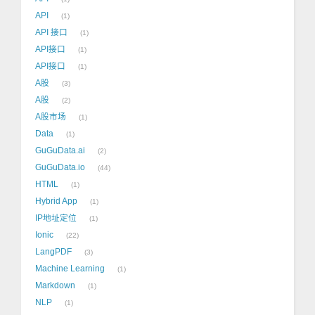
API
1
API 接口
1
API接口
1
API接口
1
A股
3
A股
2
A股市场
1
Data
1
GuGuData.ai
2
GuGuData.io
44
HTML
1
Hybrid App
1
IP地址定位
1
Ionic
22
LangPDF
3
Machine Learning
1
Markdown
1
NLP
1