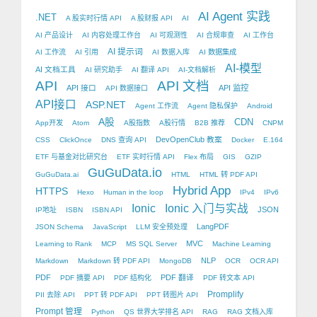
AI Agent 实践
.NET
A 股实时行情 API
A 股财报 API
AI
AI 产品设计
AI 内容处理工作台
AI 可观测性
AI 合规审查
AI 工作台
AI 提示词
AI 工作流
AI 引用
AI 数据入库
AI 数据集成
AI-模型
AI 文档工具
AI 研究助手
AI 翻译 API
AI-文档解析
API
API 文档
API 接口
API 监控
API 数据接口
API接口
ASP.NET
Agent 工作流
Agent 隐私保护
Android
A股
CDN
App开发
Atom
A股指数
A股行情
B2B 推荐
CNPM
DevOpenClub 教案
CSS
ClickOnce
DNS 查询 API
Docker
E.164
ETF 与基金对比研究台
ETF 实时行情 API
Flex 布局
GIS
GZIP
GuGuData.io
GuGuData.ai
HTML
HTML 转 PDF API
Hybrid App
HTTPS
Hexo
Human in the loop
IPv4
IPv6
Ionic
Ionic 入门与实战
JSON
IP地址
ISBN
ISBN API
LangPDF
JSON Schema
JavaScript
LLM 安全预处理
MVC
Learning to Rank
MCP
MS SQL Server
Machine Learning
NLP
Markdown
Markdown 转 PDF API
MongoDB
OCR
OCR API
PDF
PDF 翻译
PDF 摘要 API
PDF 结构化
PDF 转文本 API
Promplify
PII 去除 API
PPT 转 PDF API
PPT 转图片 API
Prompt 管理
Python
QS 世界大学排名 API
RAG
RAG 文档入库