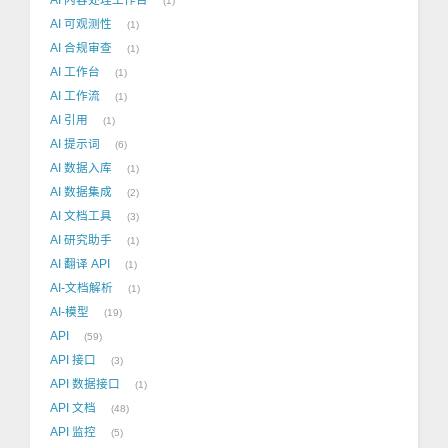
1
AI 可观测性
1
AI 合规审查
1
AI 工作台
1
AI 工作流
1
AI 引用
1
AI 提示词
6
AI 数据入库
1
AI 数据集成
2
AI 文档工具
3
AI 研究助手
1
AI 翻译 API
1
AI-文档解析
1
AI-模型
19
API
59
API 接口
3
API 数据接口
1
API 文档
48
API 监控
5