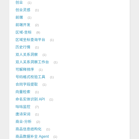
创业
1
创业灵感
1
前端
1
前端开发
2
区域-坐标
9
区域坐标查询平台
1
历史行情
1
双人关系洞察
1
双人关系洞察工作台
1
可解释排序
1
号码格式校验工具
1
合同字段提取
1
向量检索
1
命名实体识别 API
1
咕咕监控
7
唐诗宋词
1
商业-分析
2
商品信息结构化
1
商品数据补全 Agent
1