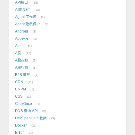
API接口
18
ASP.NET
14
Agent 工作流
1
Agent 隐私保护
1
Android
2
App开发
2
Atom
1
A股
12
A股指数
1
A股行情
1
B2B 推荐
1
CDN
11
CNPM
1
CSS
1
ClickOnce
1
DNS 查询 API
2
DevOpenClub 教案
3
Docker
1
E.164
1