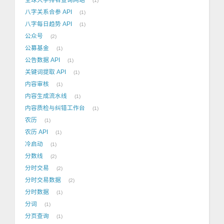
1
八字关系合参 API
1
八字每日趋势 API
1
公众号
2
公募基金
1
公告数据 API
1
关键词提取 API
1
内容审核
1
内容生成流水线
1
内容质检与纠错工作台
1
农历
1
农历 API
1
冷启动
1
分数线
2
分时交易
2
分时交易数据
2
分时数据
1
分词
1
分页查询
1