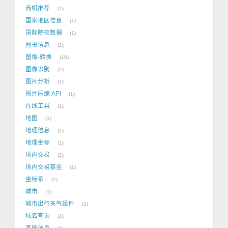
商机推荐
1
国家地区信息
1
国际院校数据
1
图书信息
1
图像-转换
16
图像识别
2
图片分析
1
图片压缩 API
1
在线工具
1
地图
1
地理信息
1
地理坐标
1
场内交易
1
场内交易基金
1
坐标系
1
城市
1
城市出行天气组件
1
域名查询
1
基础信息