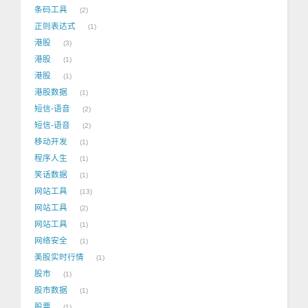
条码工具
2
正则表达式
1
港股
3
港股
1
港股
1
港股数据
1
短信-语音
2
短信-语音
2
移动开发
1
程序人生
1
笑话数据
1
网站工具
13
网站工具
2
网站工具
1
网络安全
1
美股实时行情
1
股市
1
股市数据
1
股票
1