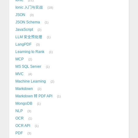
21
Ionic 入门与实战
18
JSON
3
JSON Schema
1
JavaScript
2
LLM 安全预处理
1
LangPDF
3
Learning to Rank
1
MCP
2
MS SQL Server
1
MVC
4
Machine Learning
2
Markdown
2
Markdown 转 PDF API
1
MongoDB
1
NLP
3
OCR
1
OCR API
1
PDF
3