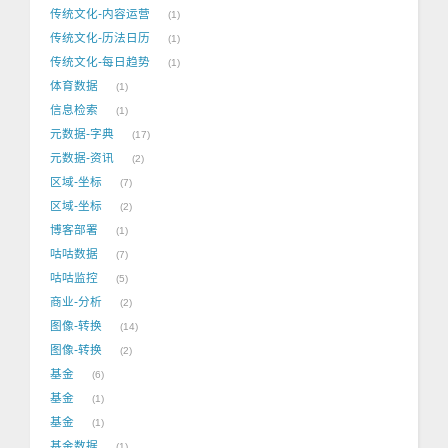
传统文化-内容运营
1
传统文化-历法日历
1
传统文化-每日趋势
1
体育数据
1
信息检索
1
元数据-字典
17
元数据-资讯
2
区域-坐标
7
区域-坐标
2
博客部署
1
咕咕数据
7
咕咕监控
5
商业-分析
2
图像-转换
14
图像-转换
2
基金
6
基金
1
基金
1
基金数据
1