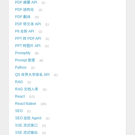
PDF 摘要 API
1
PDF 结构化
1
PDF 翻译
3
PDF 转文本 API
1
PII 去除 API
1
PPT 转 PDF API
1
PPT 转图片 API
1
Promplify
6
Prompt 管理
6
Python
1
QS 世界大学排名 API
1
RAG
1
RAG 文档入库
1
React
12
React Native
16
SEO
1
SEO 巡检 Agent
1
SSE 流式接口
1
SSE 流式输出
1