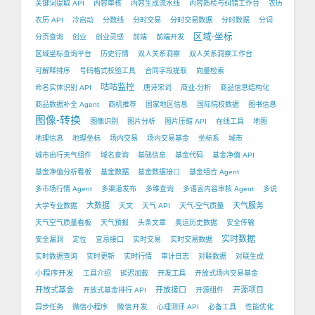
关键词提取 API
内容审核
内容生成流水线
内容质检与纠错工作台
农历
农历 API
冷启动
分数线
分时交易
分时交易数据
分时数据
分词
区域-坐标
分页查询
创业
创业灵感
前端
前端开发
区域坐标查询平台
历史行情
双人关系洞察
双人关系洞察工作台
可解释排序
号码格式校验工具
合同字段提取
向量检索
咕咕监控
命名实体识别 API
唐诗宋词
商业-分析
商品信息结构化
商品数据补全 Agent
商机推荐
国家地区信息
国际院校数据
图书信息
图像-转换
图像识别
图片分析
图片压缩 API
在线工具
地图
地理信息
地理坐标
场内交易
场内交易基金
坐标系
城市
城市出行天气组件
域名查询
基础信息
基金代码
基金净值 API
基金净值分析看板
基金数据
基金数据接口
基金组合 Agent
多市场行情 Agent
多渠道发布
多维查询
多语言内容审核 Agent
多说
大数据
天气服务
大学专业数据
天文
天气 API
天气-空气质量
天气空气质量看板
天气预报
头条文章
奥运历史数据
安全传输
实时数据
安全漏洞
定位
宜忌接口
实时交易
实时交易数据
实时数据查询
实时更新
实时行情
审计日志
对联数据
对联生成
小程序开发
工具介绍
延迟加载
开发工具
开放式场内交易基金
开放式基金
开放接口
开源项目
开放式基金排行 API
开源组件
微信开发
异步任务
微信小程序
心理测评 API
必备工具
性能优化