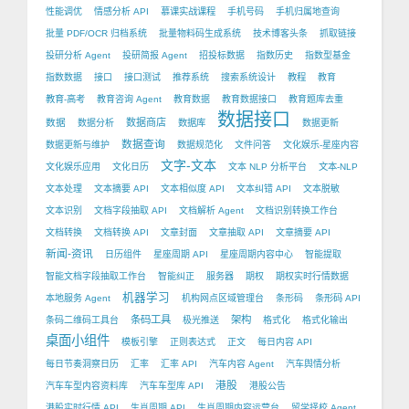
性能调优
情感分析 API
慕课实战课程
手机号码
手机归属地查询
批量 PDF/OCR 归档系统
批量物料码生成系统
技术博客头条
抓取链接
投研分析 Agent
投研简报 Agent
招投标数据
指数历史
指数型基金
指数数据
接口
接口测试
推荐系统
搜索系统设计
教程
教育
教育-高考
教育咨询 Agent
教育数据
教育数据接口
教育题库去重
数据接口
数据
数据商店
数据分析
数据库
数据更新
数据查询
数据更新与维护
数据规范化
文件问答
文化娱乐-星座内容
文字-文本
文化娱乐应用
文化日历
文本 NLP 分析平台
文本-NLP
文本处理
文本摘要 API
文本相似度 API
文本纠错 API
文本脱敏
文本识别
文档字段抽取 API
文档解析 Agent
文档识别转换工作台
文档转换
文档转换 API
文章封面
文章抽取 API
文章摘要 API
新闻-资讯
日历组件
星座周期 API
星座周期内容中心
智能提取
智能文档字段抽取工作台
智能纠正
服务器
期权
期权实时行情数据
机器学习
本地服务 Agent
机构网点区域管理台
条形码
条形码 API
条码工具
架构
条码二维码工具台
极光推送
格式化
格式化输出
桌面小组件
模板引擎
正则表达式
正文
每日内容 API
每日节奏洞察日历
汇率
汇率 API
汽车内容 Agent
汽车舆情分析
港股
汽车车型内容资料库
汽车车型库 API
港股公告
港股实时行情 API
生肖周期 API
生肖周期内容运营台
留学择校 Agent