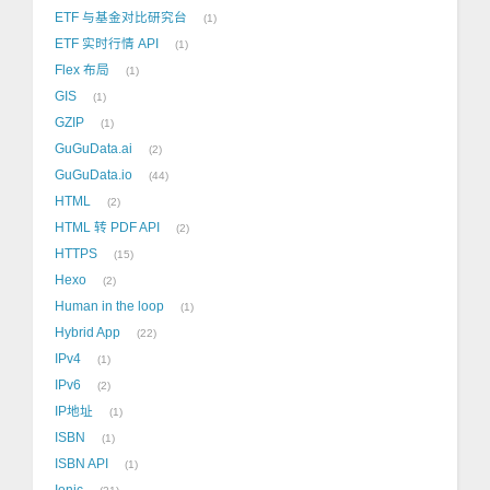
ETF 与基金对比研究台
1
ETF 实时行情 API
1
Flex 布局
1
GIS
1
GZIP
1
GuGuData.ai
2
GuGuData.io
44
HTML
2
HTML 转 PDF API
2
HTTPS
15
Hexo
2
Human in the loop
1
Hybrid App
22
IPv4
1
IPv6
2
IP地址
1
ISBN
1
ISBN API
1
Ionic