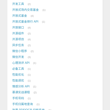
开发工具
2
开放式场内交易基金
1
开放式基金
4
开放式基金排行 API
1
开放接口
4
开源组件
2
开源项目
4
异步任务
2
微信小程序
2
微信开发
3
心理测评 API
1
必备工具
1
性能优化
1
性能调优
1
情感分析 API
1
慕课实战课程
2
手机号码
1
手机归属地查询
1
批量 PDF/OCR 归档系统