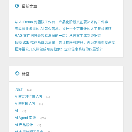
最新文章
从 AI Demo 到团队工作台：产品化阶段真正要补齐的五件事
高风险业务里的 AI 怎么落地：设计一个可审计的人工复核闭环
RAG 文件问答最容易漏掉的一层：从答案生成到证据链
低频 B2B 推荐系统怎么做：先让排序可解释，再追求模型复杂度
把海量公开文档做成可用检索：企业信息系统的四层设计
标签
.NET
11
A 股实时行情 API
1
A 股财报 API
1
AI
1
AI Agent 实践
25
AI 产品设计
1
AI 内容处理工作台