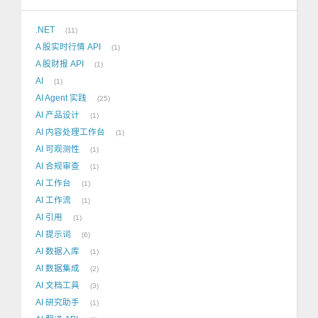
.NET
11
A 股实时行情 API
1
A 股财报 API
1
AI
1
AI Agent 实践
25
AI 产品设计
1
AI 内容处理工作台
1
AI 可观测性
1
AI 合规审查
1
AI 工作台
1
AI 工作流
1
AI 引用
1
AI 提示词
6
AI 数据入库
1
AI 数据集成
2
AI 文档工具
3
AI 研究助手
1