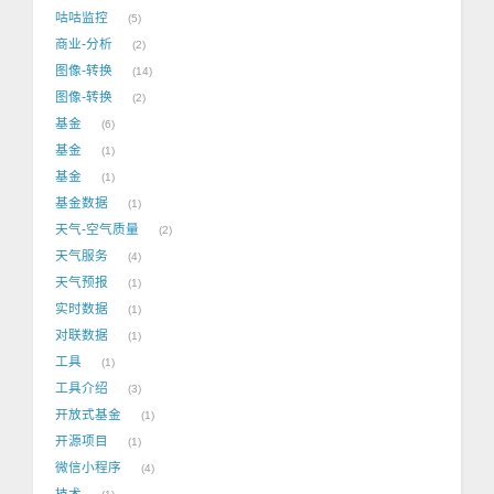
咕咕监控
5
商业-分析
2
图像-转换
14
图像-转换
2
基金
6
基金
1
基金
1
基金数据
1
天气-空气质量
2
天气服务
4
天气预报
1
实时数据
1
对联数据
1
工具
1
工具介绍
3
开放式基金
1
开源项目
1
微信小程序
4
技术