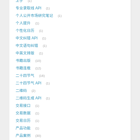
上手
1
专业录取线 API
1
个人公开市场研究笔记
1
个人提升
1
个性化日历
1
中文纠错 API
1
中文语句纠错
1
中英文排版
1
书籍出版
10
书籍连载
12
二十四节气
16
二十四节气 API
1
二维码
2
二维码生成 API
1
交易接口
1
交易数据
1
交易日历
1
产品功能
1
产品案例
30