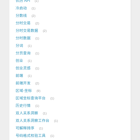
农历 API
1
冷启动
1
分数线
2
分时交易
2
分时交易数据
2
分时数据
1
分词
1
分页查询
1
创业
1
创业灵感
1
前端
1
前端开发
2
区域-坐标
9
区域坐标查询平台
1
历史行情
1
双人关系洞察
1
双人关系洞察工作台
1
可解释排序
1
号码格式校验工具
1