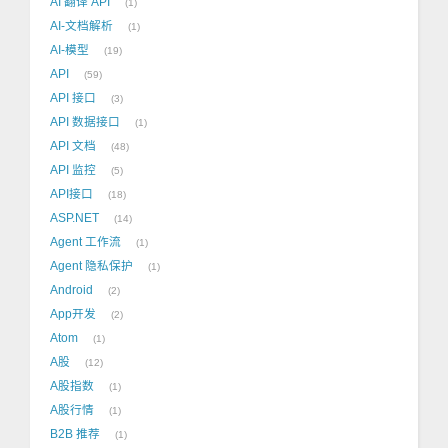
AI 翻译 API
1
AI-文档解析
1
AI-模型
19
API
59
API 接口
3
API 数据接口
1
API 文档
48
API 监控
5
API接口
18
ASP.NET
14
Agent 工作流
1
Agent 隐私保护
1
Android
2
App开发
2
Atom
1
A股
12
A股指数
1
A股行情
1
B2B 推荐
1