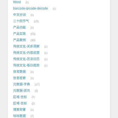
Word
1
barcode-qrcode-decode
1
中文分词
1
二十四节气
15
产品功能
1
产品实践
23
产品案例
30
传统文化-关系洞察
1
传统文化-内容运营
1
传统文化-历法日历
1
传统文化-每日趋势
1
体育数据
1
信息检索
1
元数据-字典
17
元数据-资讯
2
区域-坐标
7
区域-坐标
2
博客部署
1
咕咕数据
7