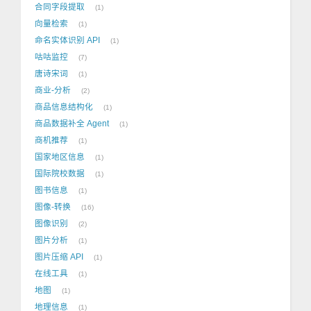
合同字段提取
1
向量检索
1
命名实体识别 API
1
咕咕监控
7
唐诗宋词
1
商业-分析
2
商品信息结构化
1
商品数据补全 Agent
1
商机推荐
1
国家地区信息
1
国际院校数据
1
图书信息
1
图像-转换
16
图像识别
2
图片分析
1
图片压缩 API
1
在线工具
1
地图
1
地理信息
1