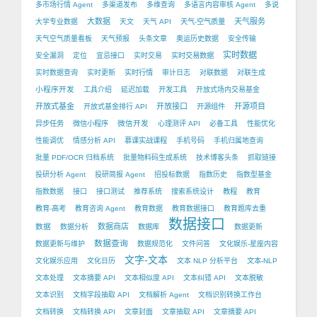
多市场行情 Agent
多渠道发布
多维查询
多语言内容审核 Agent
多说
大数据
天气服务
大学专业数据
天文
天气 API
天气-空气质量
天气空气质量看板
天气预报
头条文章
奥运历史数据
安全传输
实时数据
安全漏洞
定位
宜忌接口
实时交易
实时交易数据
实时数据查询
实时更新
实时行情
审计日志
对联数据
对联生成
小程序开发
工具介绍
延迟加载
开发工具
开放式场内交易基金
开放式基金
开放接口
开源项目
开放式基金排行 API
开源组件
微信开发
异步任务
微信小程序
心理测评 API
必备工具
性能优化
性能调优
情感分析 API
慕课实战课程
手机号码
手机归属地查询
批量 PDF/OCR 归档系统
批量物料码生成系统
技术博客头条
抓取链接
投研分析 Agent
投研简报 Agent
招投标数据
指数历史
指数型基金
指数数据
接口
接口测试
推荐系统
搜索系统设计
教程
教育
教育-高考
教育咨询 Agent
教育数据
教育数据接口
教育题库去重
数据接口
数据
数据商店
数据分析
数据库
数据更新
数据查询
数据更新与维护
数据规范化
文件问答
文化娱乐-星座内容
文字-文本
文化娱乐应用
文化日历
文本 NLP 分析平台
文本-NLP
文本处理
文本摘要 API
文本相似度 API
文本纠错 API
文本脱敏
文本识别
文档字段抽取 API
文档解析 Agent
文档识别转换工作台
文档转换
文档转换 API
文章封面
文章抽取 API
文章摘要 API