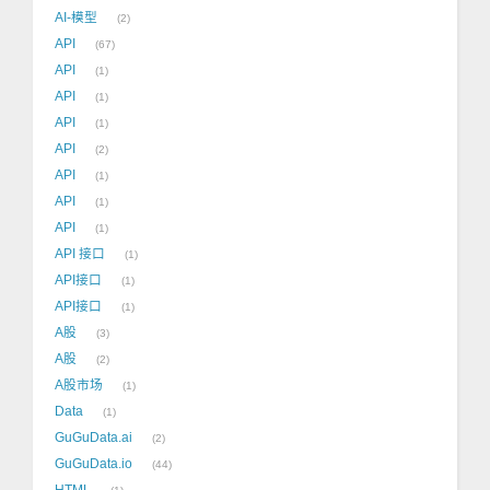
AI-模型
2
API
67
API
1
API
1
API
1
API
2
API
1
API
1
API
1
API 接口
1
API接口
1
API接口
1
A股
3
A股
2
A股市场
1
Data
1
GuGuData.ai
2
GuGuData.io
44
HTML