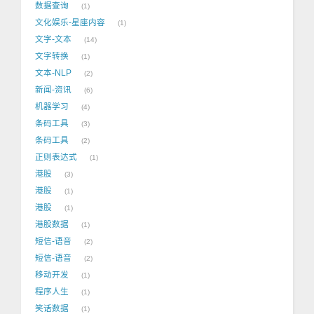
数据查询
1
文化娱乐-星座内容
1
文字-文本
14
文字转换
1
文本-NLP
2
新闻-资讯
6
机器学习
4
条码工具
3
条码工具
2
正则表达式
1
港股
3
港股
1
港股
1
港股数据
1
短信-语音
2
短信-语音
2
移动开发
1
程序人生
1
笑话数据
1