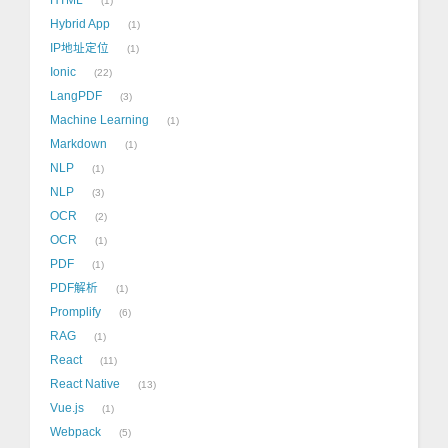
1
Hybrid App
1
IP地址定位
1
Ionic
22
LangPDF
3
Machine Learning
1
Markdown
1
NLP
1
NLP
3
OCR
2
OCR
1
PDF
1
PDF解析
1
Promplify
6
RAG
1
React
11
React Native
13
Vue.js
1
Webpack
5