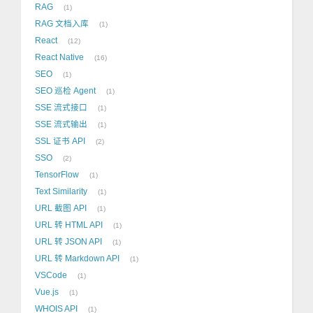
RAG
1
RAG 文档入库
1
React
12
React Native
16
SEO
1
SEO 巡检 Agent
1
SSE 流式接口
1
SSE 流式输出
1
SSL 证书 API
2
SSO
2
TensorFlow
1
Text Similarity
1
URL 截图 API
1
URL 转 HTML API
1
URL 转 JSON API
1
URL 转 Markdown API
1
VSCode
1
Vue.js
1
WHOIS API
1