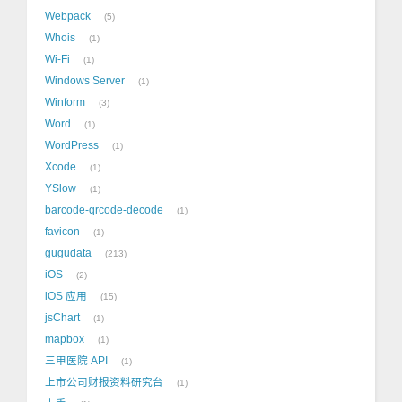
Webpack
5
Whois
1
Wi-Fi
1
Windows Server
1
Winform
3
Word
1
WordPress
1
Xcode
1
YSlow
1
barcode-qrcode-decode
1
favicon
1
gugudata
213
iOS
2
iOS 应用
15
jsChart
1
mapbox
1
三甲医院 API
1
上市公司财报资料研究台
1