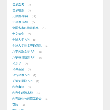
信息查询
1
信息检索
1
元数据-字典
17
元数据-资讯
2
全国省市区街道信息
1
全文检索
2
全球大学 API
1
全球大学排名查询网站
1
八字关系合参 API
1
八字每日趋势 API
1
公众号
2
公募基金
1
公告数据 API
1
关键词提取 API
1
内容审核
1
内容生成流水线
1
内容质检与纠错工作台
1
农历
1