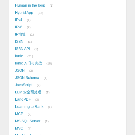
Human in the loop
1
Hybrid App
22
IPv4
1
IPv6
2
IP地址
1
ISBN
1
ISBN API
1
Ionic
21
Ionic 入门与实战
18
JSON
3
JSON Schema
1
JavaScript
2
LLM 安全预处理
1
LangPDF
3
Learning to Rank
1
MCP
2
MS SQL Server
1
MVC
4