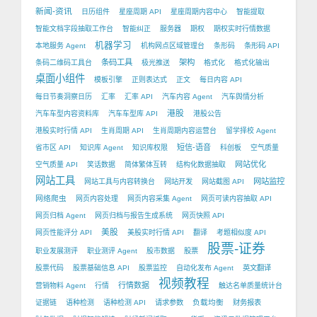
新闻-资讯
日历组件
星座周期 API
星座周期内容中心
智能提取
智能文档字段抽取工作台
智能纠正
服务器
期权
期权实时行情数据
机器学习
本地服务 Agent
机构网点区域管理台
条形码
条形码 API
条码工具
架构
条码二维码工具台
极光推送
格式化
格式化输出
桌面小组件
模板引擎
正则表达式
正文
每日内容 API
每日节奏洞察日历
汇率
汇率 API
汽车内容 Agent
汽车舆情分析
港股
汽车车型内容资料库
汽车车型库 API
港股公告
港股实时行情 API
生肖周期 API
生肖周期内容运营台
留学择校 Agent
短信-语音
省市区 API
知识库 Agent
知识库权限
科创板
空气质量
网站优化
空气质量 API
笑话数据
简体繁体互转
结构化数据抽取
网站工具
网站监控
网站工具与内容转换台
网站开发
网站截图 API
网络爬虫
网页内容处理
网页内容采集 Agent
网页可读内容抽取 API
网页归档 Agent
网页归档与报告生成系统
网页快照 API
美股
网页性能评分 API
美股实时行情 API
翻译
考题相似度 API
股票-证券
职业发展测评
职业测评 Agent
股市数据
股票
股票代码
股票基础信息 API
股票监控
自动化发布 Agent
英文翻译
视频教程
行情数据
营销物料 Agent
行情
触达名单质量统计台
负载均衡
证据链
语种检测
语种检测 API
请求参数
财务报表