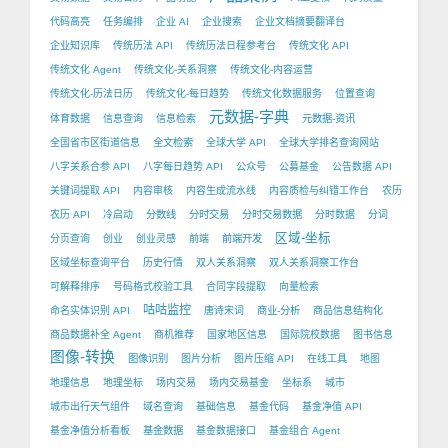
代码高亮
任务编排
企业 AI
企业搜索
企业文档摘要翻译台
企业知识库
传统历法 API
传统历法日程参考台
传统文化 API
传统文化 Agent
传统文化-关系洞察
传统文化-内容运营
传统文化-历法日历
传统文化-每日趋势
传统文化数据服务
位置查询
元数据-字典
体育数据
信息查询
信息检索
元数据-资讯
全国省市区街道信息
全文检索
全球大学 API
全球大学排名查询网站
八字关系合参 API
八字每日趋势 API
公众号
公募基金
公告数据 API
关键词提取 API
内容审核
内容生成流水线
内容质检与纠错工作台
农历
农历 API
冷启动
分数线
分时交易
分时交易数据
分时数据
分词
区域-坐标
分页查询
创业
创业灵感
前端
前端开发
区域坐标查询平台
历史行情
双人关系洞察
双人关系洞察工作台
可解释排序
号码格式校验工具
合同字段提取
向量检索
咕咕监控
命名实体识别 API
唐诗宋词
商业-分析
商品信息结构化
商品数据补全 Agent
商机推荐
国家地区信息
国际院校数据
图书信息
图像-转换
图像识别
图片分析
图片压缩 API
在线工具
地图
地理信息
地理坐标
场内交易
场内交易基金
坐标系
城市
城市出行天气组件
域名查询
基础信息
基金代码
基金净值 API
基金净值分析看板
基金数据
基金数据接口
基金组合 Agent