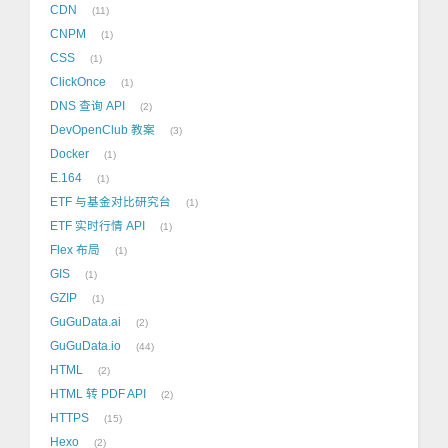
CDN
11
CNPM
1
CSS
1
ClickOnce
1
DNS 查询 API
2
DevOpenClub 教案
3
Docker
1
E.164
1
ETF 与基金对比研究台
1
ETF 实时行情 API
1
Flex 布局
1
GIS
1
GZIP
1
GuGuData.ai
2
GuGuData.io
44
HTML
2
HTML 转 PDF API
2
HTTPS
15
Hexo
2