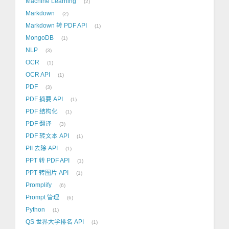
Machine Learning
2
Markdown
2
Markdown 转 PDF API
1
MongoDB
1
NLP
3
OCR
1
OCR API
1
PDF
3
PDF 摘要 API
1
PDF 结构化
1
PDF 翻译
3
PDF 转文本 API
1
PII 去除 API
1
PPT 转 PDF API
1
PPT 转图片 API
1
Promplify
6
Prompt 管理
6
Python
1
QS 世界大学排名 API
1