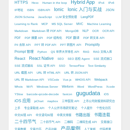
Hybrid App
HTTPS
Hexo
Human in the loop
IPv4
IPv6
Ionic
Ionic 入门与实战
JSON
IP地址
ISBN
ISBN API
LangPDF
JSON Schema
JavaScript
LLM 安全预处理
MVC
Learning to Rank
MCP
MS SQL Server
Machine Learning
NLP
Markdown
Markdown 转 PDF API
MongoDB
OCR
OCR API
PDF
PDF 翻译
PDF 摘要 API
PDF 结构化
PDF 转文本 API
Promplify
PII 去除 API
PPT 转 PDF API
PPT 转图片 API
Prompt 管理
Python
QS 世界大学排名 API
RAG
RAG 文档入库
React Native
React
SEO
SEO 巡检 Agent
SSE 流式接口
SSE 流式输出
SSL 证书 API
SSO
TensorFlow
Text Similarity
URL 截图 API
URL 转 HTML API
URL 转 JSON API
Webpack
URL 转 Markdown API
VSCode
Vue.js
WHOIS API
Winform
Whois
Wi-Fi
Windows Server
Word
WordPress
Xcode
gugudata
YSlow
barcode-qrcode-decode
favicon
iOS
iOS 应用
jsChart
mapbox
三甲医院 API
上市公司财报资料研究台
上手
专业录取线 API
个人公开市场研究笔记
个人提升
个性化日历
书籍出版
书籍连载
中文纠错 API
中文语句纠错
中英文排版
二十四节气
二十四节气 API
二维码
二维码生成 API
交易接口
产品案例
交易数据
交易日历
产品功能
人工复核
代码质量