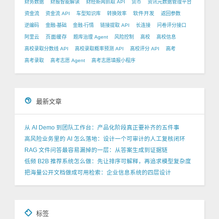
财务数据
财报智能解读
财经新闻抓取 API
货币
资讯元数据管理平台
软件开发
资金流
资金流 API
车型知识库
转换效率
返回参数
逆编码
金融-基础
金融-行情
链接提取 API
长连接
问卷评分接口
页面缓存
阿里云
题库治理 Agent
风险控制
高校
高校信息
高校录取分数线 API
高校录取概率预测 API
高校评分 API
高考
高考录取
高考志愿 Agent
高考志愿填报小程序
最新文章
从 AI Demo 到团队工作台：产品化阶段真正要补齐的五件事
高风险业务里的 AI 怎么落地：设计一个可审计的人工复核闭环
RAG 文件问答最容易漏掉的一层：从答案生成到证据链
低频 B2B 推荐系统怎么做：先让排序可解释，再追求模型复杂度
把海量公开文档做成可用检索：企业信息系统的四层设计
标签