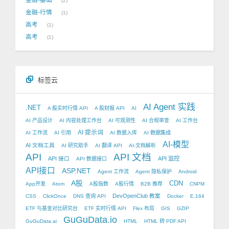
2
金融-行情
1
高考
1
高考
1
标签云
AI Agent 实践
.NET
A 股实时行情 API
A 股财报 API
AI
AI 产品设计
AI 内容处理工作台
AI 可观测性
AI 合规审查
AI 工作台
AI 提示词
AI 工作流
AI 引用
AI 数据入库
AI 数据集成
AI-模型
AI 文档工具
AI 研究助手
AI 翻译 API
AI-文档解析
API
API 文档
API 接口
API 监控
API 数据接口
API接口
ASP.NET
Agent 工作流
Agent 隐私保护
Android
A股
CDN
App开发
Atom
A股指数
A股行情
B2B 推荐
CNPM
DevOpenClub 教案
CSS
ClickOnce
DNS 查询 API
Docker
E.164
ETF 与基金对比研究台
ETF 实时行情 API
Flex 布局
GIS
GZIP
GuGuData.io
GuGuData.ai
HTML
HTML 转 PDF API