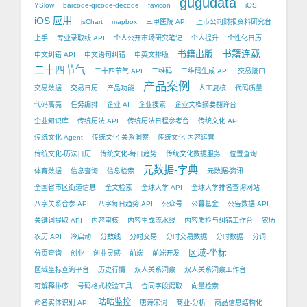
gugudata
YSlow
barcode-qrcode-decode
favicon
iOS
iOS 应用
jsChart
mapbox
三甲医院 API
上市公司财报资料研究台
上手
专业录取线 API
个人公开市场研究笔记
个人提升
个性化日历
书籍出版
书籍连载
中文纠错 API
中文语句纠错
中英文排版
二十四节气
二十四节气 API
二维码
二维码生成 API
交易接口
产品案例
交易数据
交易日历
产品功能
人工复核
代码质量
代码高亮
任务编排
企业 AI
企业搜索
企业文档摘要翻译台
企业知识库
传统历法 API
传统历法日程参考台
传统文化 API
传统文化 Agent
传统文化-关系洞察
传统文化-内容运营
传统文化-历法日历
传统文化-每日趋势
传统文化数据服务
位置查询
元数据-字典
体育数据
信息查询
信息检索
元数据-资讯
全国省市区街道信息
全文检索
全球大学 API
全球大学排名查询网站
八字关系合参 API
八字每日趋势 API
公众号
公募基金
公告数据 API
关键词提取 API
内容审核
内容生成流水线
内容质检与纠错工作台
农历
农历 API
冷启动
分数线
分时交易
分时交易数据
分时数据
分词
区域-坐标
分页查询
创业
创业灵感
前端
前端开发
区域坐标查询平台
历史行情
双人关系洞察
双人关系洞察工作台
可解释排序
号码格式校验工具
合同字段提取
向量检索
咕咕监控
命名实体识别 API
唐诗宋词
商业-分析
商品信息结构化