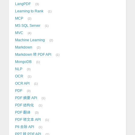
LangPDF
3
Learning to Rank
1
MCP
2
MS SQL Server
1
MVC
4
Machine Learning
2
Markdown
2
Markdown 转 PDF API
1
MongoDB
1
NLP
3
OCR
1
OCR API
1
PDF
3
PDF 摘要 API
1
PDF 结构化
1
PDF 翻译
3
PDF 转文本 API
1
PII 去除 API
1
PPT 转 PDF API
1