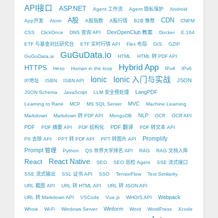
API接口
ASP.NET
Agent 工作流
Agent 隐私保护
Android
A股
CDN
App开发
Atom
A股指数
A股行情
B2B 推荐
CNPM
DevOpenClub 教案
CSS
ClickOnce
DNS 查询 API
Docker
E.164
ETF 与基金对比研究台
ETF 实时行情 API
Flex 布局
GIS
GZIP
GuGuData.io
GuGuData.ai
HTML
HTML 转 PDF API
Hybrid App
HTTPS
Hexo
Human in the loop
IPv4
IPv6
Ionic
Ionic 入门与实战
JSON
IP地址
ISBN
ISBN API
LangPDF
JSON Schema
JavaScript
LLM 安全预处理
MVC
Learning to Rank
MCP
MS SQL Server
Machine Learning
NLP
Markdown
Markdown 转 PDF API
MongoDB
OCR
OCR API
PDF
PDF 翻译
PDF 摘要 API
PDF 结构化
PDF 转文本 API
Promplify
PII 去除 API
PPT 转 PDF API
PPT 转图片 API
Prompt 管理
Python
QS 世界大学排名 API
RAG
RAG 文档入库
React Native
React
SEO
SEO 巡检 Agent
SSE 流式接口
SSE 流式输出
SSL 证书 API
SSO
TensorFlow
Text Similarity
URL 截图 API
URL 转 HTML API
URL 转 JSON API
Webpack
URL 转 Markdown API
VSCode
Vue.js
WHOIS API
Winform
Whois
Wi-Fi
Windows Server
Word
WordPress
Xcode