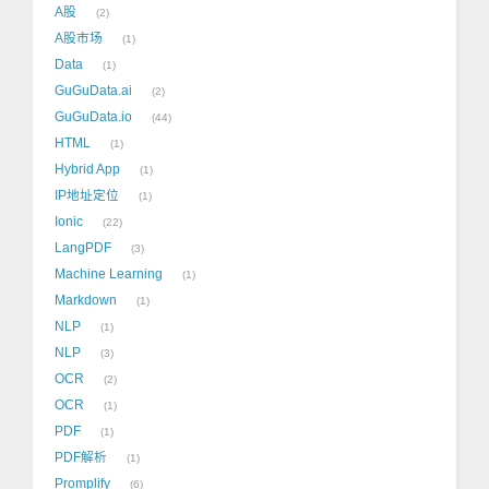
A股
2
A股市场
1
Data
1
GuGuData.ai
2
GuGuData.io
44
HTML
1
Hybrid App
1
IP地址定位
1
Ionic
22
LangPDF
3
Machine Learning
1
Markdown
1
NLP
1
NLP
3
OCR
2
OCR
1
PDF
1
PDF解析
1
Promplify
6