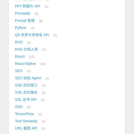
PPT 转图片 API
1
Promplify
6
Prompt 管理
6
Python
1
QS 世界大学排名 API
1
RAG
1
RAG 文档入库
1
React
12
React Native
16
SEO
1
SEO 巡检 Agent
1
SSE 流式接口
1
SSE 流式输出
1
SSL 证书 API
2
SSO
2
TensorFlow
1
Text Similarity
1
URL 截图 API
1