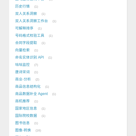
历史行情
1
双人关系洞察
1
双人关系洞察工作台
1
可解释排序
1
号码格式校验工具
1
合同字段提取
1
向量检索
1
命名实体识别 API
1
咕咕监控
7
唐诗宋词
1
商业-分析
2
商品信息结构化
1
商品数据补全 Agent
1
商机推荐
1
国家地区信息
1
国际院校数据
1
图书信息
1
图像-转换
16