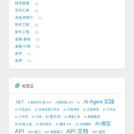
财务数据
1
货币汇率
1
资金流排行
1
软件工程
2
软件工程
2
金融-基础
2
金融-行情
1
高考
1
高考
1
标签云
AI Agent 实践
.NET
A 股实时行情 API
A 股财报 API
AI
AI 产品设计
AI 内容处理工作台
AI 可观测性
AI 合规审查
AI 工作台
AI 提示词
AI 工作流
AI 引用
AI 数据入库
AI 数据集成
AI-模型
AI 文档工具
AI 研究助手
AI 翻译 API
AI-文档解析
API
API 文档
API 接口
API 监控
API 数据接口