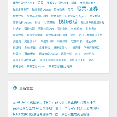
美股
网页性能评分 API
美股实时行情 API
翻译
考题相似度 API
股票-证券
职业发展测评
职业测评 Agent
股市数据
股票
股票代码
股票基础信息 API
股票监控
自动化发布 Agent
英文翻译
视频教程
行情数据
营销物料 Agent
行情
触达名单质量统计台
负载均衡
证据链
语种检测
语种检测 API
请求参数
财务报表
财务数据
财报智能解读
财经新闻抓取 API
货币
资讯元数据管理平台
软件开发
资金流
资金流 API
车型知识库
转换效率
返回参数
逆编码
金融-基础
金融-行情
链接提取 API
长连接
问卷评分接口
页面缓存
阿里云
题库治理 Agent
风险控制
高校
高校信息
高校录取分数线 API
高校录取概率预测 API
高校评分 API
高考
高考录取
高考志愿 Agent
高考志愿填报小程序
最新文章
从 AI Demo 到团队工作台：产品化阶段真正要补齐的五件事
高风险业务里的 AI 怎么落地：设计一个可审计的人工复核闭环
RAG 文件问答最容易漏掉的一层：从答案生成到证据链