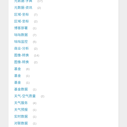
元数据-字典
17
元数据-资讯
2
区域-坐标
7
区域-坐标
2
博客部署
1
咕咕数据
7
咕咕监控
5
商业-分析
2
图像-转换
14
图像-转换
2
基金
6
基金
1
基金
1
基金数据
1
天气-空气质量
2
天气服务
4
天气预报
1
实时数据
1
对联数据
1