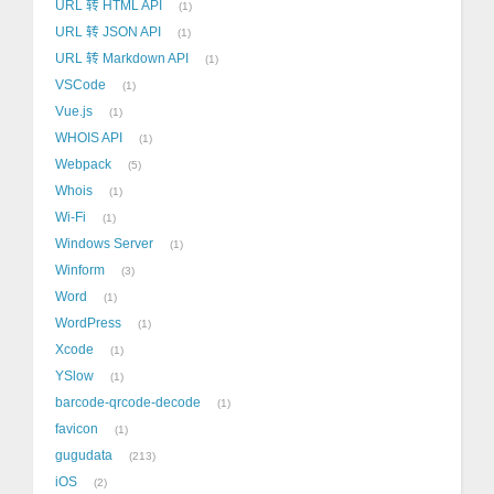
URL 转 HTML API
1
URL 转 JSON API
1
URL 转 Markdown API
1
VSCode
1
Vue.js
1
WHOIS API
1
Webpack
5
Whois
1
Wi-Fi
1
Windows Server
1
Winform
3
Word
1
WordPress
1
Xcode
1
YSlow
1
barcode-qrcode-decode
1
favicon
1
gugudata
213
iOS
2