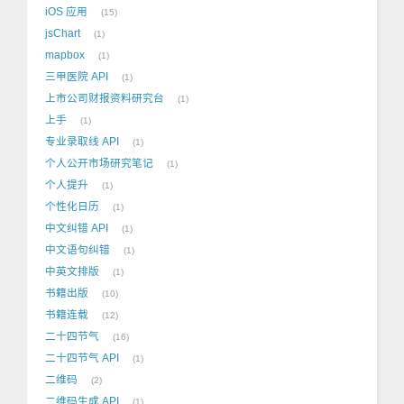
iOS 应用
15
jsChart
1
mapbox
1
三甲医院 API
1
上市公司财报资料研究台
1
上手
1
专业录取线 API
1
个人公开市场研究笔记
1
个人提升
1
个性化日历
1
中文纠错 API
1
中文语句纠错
1
中英文排版
1
书籍出版
10
书籍连载
12
二十四节气
16
二十四节气 API
1
二维码
2
二维码生成 API
1