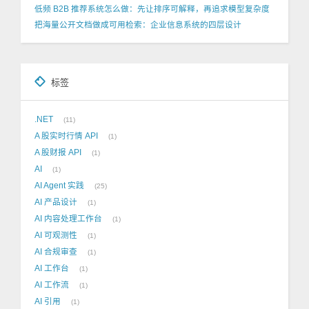
低频 B2B 推荐系统怎么做：先让排序可解释，再追求模型复杂度
把海量公开文档做成可用检索：企业信息系统的四层设计
标签
.NET
11
A 股实时行情 API
1
A 股财报 API
1
AI
1
AI Agent 实践
25
AI 产品设计
1
AI 内容处理工作台
1
AI 可观测性
1
AI 合规审查
1
AI 工作台
1
AI 工作流
1
AI 引用
1