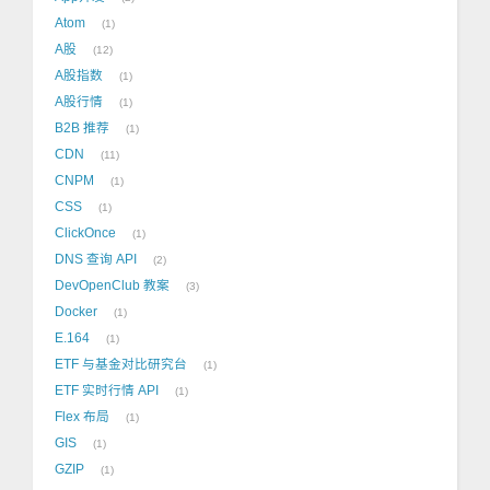
Atom
1
A股
12
A股指数
1
A股行情
1
B2B 推荐
1
CDN
11
CNPM
1
CSS
1
ClickOnce
1
DNS 查询 API
2
DevOpenClub 教案
3
Docker
1
E.164
1
ETF 与基金对比研究台
1
ETF 实时行情 API
1
Flex 布局
1
GIS
1
GZIP
1