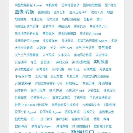
商品数据补全 Agent
商机推荐
国家地区信息
国际院校数据
图书信息
图像-转换
图像识别
图片分析
图片压缩 API
在线工具
地图
地理信息
地理坐标
场内交易
场内交易基金
坐标系
城市
城市出行天气组件
域名查询
基础信息
基金代码
基金净值 API
基金净值分析看板
基金数据
基金数据接口
基金组合 Agent
多市场行情 Agent
多渠道发布
多维查询
多语言内容审核 Agent
多说
大数据
天气服务
大学专业数据
天文
天气 API
天气-空气质量
天气空气质量看板
天气预报
头条文章
奥运历史数据
安全传输
实时数据
安全漏洞
定位
宜忌接口
实时交易
实时交易数据
实时数据查询
实时更新
实时行情
审计日志
对联数据
对联生成
小程序开发
工具介绍
延迟加载
开发工具
开放式场内交易基金
开放式基金
开放接口
开源项目
开放式基金排行 API
开源组件
微信开发
异步任务
微信小程序
心理测评 API
必备工具
性能优化
性能调优
情感分析 API
慕课实战课程
手机号码
手机归属地查询
批量 PDF/OCR 归档系统
批量物料码生成系统
技术博客头条
抓取链接
投研分析 Agent
投研简报 Agent
招投标数据
指数历史
指数型基金
指数数据
接口
接口测试
推荐系统
搜索系统设计
教程
教育
教育-高考
教育咨询 Agent
教育数据
教育数据接口
教育题库去重