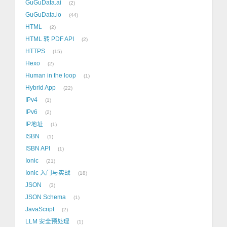
GuGuData.ai
2
GuGuData.io
44
HTML
2
HTML 转 PDF API
2
HTTPS
15
Hexo
2
Human in the loop
1
Hybrid App
22
IPv4
1
IPv6
2
IP地址
1
ISBN
1
ISBN API
1
Ionic
21
Ionic 入门与实战
18
JSON
3
JSON Schema
1
JavaScript
2
LLM 安全预处理
1