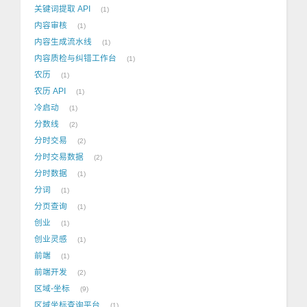
关键词提取 API
1
内容审核
1
内容生成流水线
1
内容质检与纠错工作台
1
农历
1
农历 API
1
冷启动
1
分数线
2
分时交易
2
分时交易数据
2
分时数据
1
分词
1
分页查询
1
创业
1
创业灵感
1
前端
1
前端开发
2
区域-坐标
9
区域坐标查询平台
1