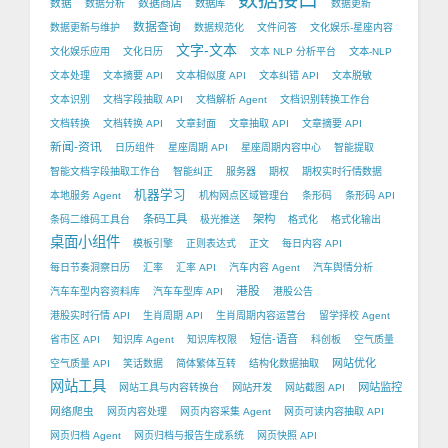
数据接口
数据
数据商店
数据分析
数据库
数据更新
数据查询
数据更新与维护
数据规范化
文件问答
文化娱乐-星座内容
文字-文本
文化娱乐应用
文化日历
文本 NLP 分析平台
文本-NLP
文本处理
文本摘要 API
文本相似度 API
文本纠错 API
文本脱敏
文本识别
文档字段抽取 API
文档解析 Agent
文档识别转换工作台
文档转换
文档转换 API
文章封面
文章抽取 API
文章摘要 API
新闻-资讯
日历组件
星座周期 API
星座周期内容中心
智能提取
智能文档字段抽取工作台
智能纠正
服务器
期权
期权实时行情数据
机器学习
本地服务 Agent
机构网点区域管理台
条形码
条形码 API
条码工具
架构
条码二维码工具台
极光推送
格式化
格式化输出
桌面小组件
模板引擎
正则表达式
正文
每日内容 API
每日节奏洞察日历
汇率
汇率 API
汽车内容 Agent
汽车舆情分析
港股
汽车车型内容资料库
汽车车型库 API
港股公告
港股实时行情 API
生肖周期 API
生肖周期内容运营台
留学择校 Agent
短信-语音
省市区 API
知识库 Agent
知识库权限
科创板
空气质量
网站优化
空气质量 API
笑话数据
简体繁体互转
结构化数据抽取
网站工具
网站监控
网站工具与内容转换台
网站开发
网站截图 API
网络爬虫
网页内容处理
网页内容采集 Agent
网页可读内容抽取 API
网页归档 Agent
网页归档与报告生成系统
网页快照 API