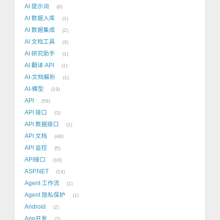
AI 提示词
6
AI 数据入库
1
AI 数据集成
2
AI 文档工具
3
AI 研究助手
1
AI 翻译 API
1
AI-文档解析
1
AI-模型
19
API
59
API 接口
3
API 数据接口
1
API 文档
48
API 监控
5
API接口
18
ASP.NET
14
Agent 工作流
1
Agent 隐私保护
1
Android
2
App开发
2