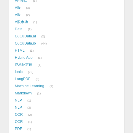
API接口
1
A股
3
A股
2
A股市场
1
Data
1
GuGuData.ai
2
GuGuData.io
44
HTML
1
Hybrid App
1
IP地址定位
1
Ionic
22
LangPDF
3
Machine Learning
1
Markdown
1
NLP
1
NLP
3
OCR
2
OCR
1
PDF
1