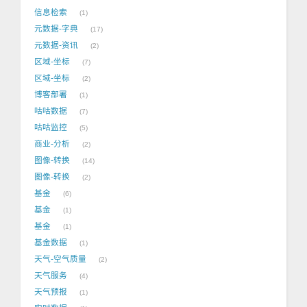
信息检索
1
元数据-字典
17
元数据-资讯
2
区域-坐标
7
区域-坐标
2
博客部署
1
咕咕数据
7
咕咕监控
5
商业-分析
2
图像-转换
14
图像-转换
2
基金
6
基金
1
基金
1
基金数据
1
天气-空气质量
2
天气服务
4
天气预报
1