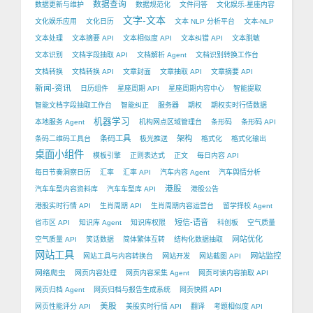
数据查询
数据更新与维护
数据规范化
文件问答
文化娱乐-星座内容
文字-文本
文化娱乐应用
文化日历
文本 NLP 分析平台
文本-NLP
文本处理
文本摘要 API
文本相似度 API
文本纠错 API
文本脱敏
文本识别
文档字段抽取 API
文档解析 Agent
文档识别转换工作台
文档转换
文档转换 API
文章封面
文章抽取 API
文章摘要 API
新闻-资讯
日历组件
星座周期 API
星座周期内容中心
智能提取
智能文档字段抽取工作台
智能纠正
服务器
期权
期权实时行情数据
机器学习
本地服务 Agent
机构网点区域管理台
条形码
条形码 API
条码工具
架构
条码二维码工具台
极光推送
格式化
格式化输出
桌面小组件
模板引擎
正则表达式
正文
每日内容 API
每日节奏洞察日历
汇率
汇率 API
汽车内容 Agent
汽车舆情分析
港股
汽车车型内容资料库
汽车车型库 API
港股公告
港股实时行情 API
生肖周期 API
生肖周期内容运营台
留学择校 Agent
短信-语音
省市区 API
知识库 Agent
知识库权限
科创板
空气质量
网站优化
空气质量 API
笑话数据
简体繁体互转
结构化数据抽取
网站工具
网站监控
网站工具与内容转换台
网站开发
网站截图 API
网络爬虫
网页内容处理
网页内容采集 Agent
网页可读内容抽取 API
网页归档 Agent
网页归档与报告生成系统
网页快照 API
美股
网页性能评分 API
美股实时行情 API
翻译
考题相似度 API