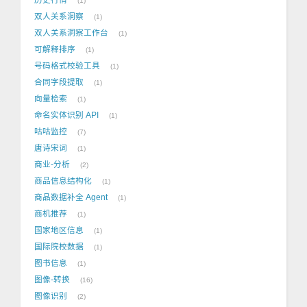
1
双人关系洞察
1
双人关系洞察工作台
1
可解释排序
1
号码格式校验工具
1
合同字段提取
1
向量检索
1
命名实体识别 API
1
咕咕监控
7
唐诗宋词
1
商业-分析
2
商品信息结构化
1
商品数据补全 Agent
1
商机推荐
1
国家地区信息
1
国际院校数据
1
图书信息
1
图像-转换
16
图像识别
2