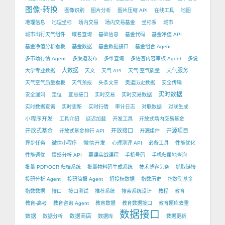
图像-转换
图像识别
图片分析
图片压缩 API
在线工具
地图
地理信息
地理坐标
场内交易
场内交易基金
坐标系
城市
城市出行天气组件
域名查询
基础信息
基金代码
基金净值 API
基金净值分析看板
基金数据
基金数据接口
基金组合 Agent
多市场行情 Agent
多渠道发布
多维查询
多语言内容审核 Agent
多说
大数据
天气服务
大学专业数据
天文
天气 API
天气-空气质量
天气空气质量看板
天气预报
头条文章
奥运历史数据
安全传输
实时数据
安全漏洞
定位
宜忌接口
实时交易
实时交易数据
实时数据查询
实时更新
实时行情
审计日志
对联数据
对联生成
小程序开发
工具介绍
延迟加载
开发工具
开放式场内交易基金
开放式基金
开放接口
开源项目
开放式基金排行 API
开源组件
微信开发
异步任务
微信小程序
心理测评 API
必备工具
性能优化
性能调优
情感分析 API
慕课实战课程
手机号码
手机归属地查询
批量 PDF/OCR 归档系统
批量物料码生成系统
技术博客头条
抓取链接
投研分析 Agent
投研简报 Agent
招投标数据
指数历史
指数型基金
指数数据
接口
接口测试
推荐系统
搜索系统设计
教程
教育
教育-高考
教育咨询 Agent
教育数据
教育数据接口
教育题库去重
数据接口
数据
数据商店
数据分析
数据库
数据更新