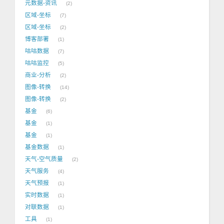
元数据-资讯
2
区域-坐标
7
区域-坐标
2
博客部署
1
咕咕数据
7
咕咕监控
5
商业-分析
2
图像-转换
14
图像-转换
2
基金
6
基金
1
基金
1
基金数据
1
天气-空气质量
2
天气服务
4
天气预报
1
实时数据
1
对联数据
1
工具
1