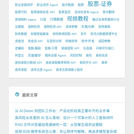
股票-证券
职业发展测评
职业测评 Agent
股市数据
股票
股票代码
股票基础信息 API
股票监控
自动化发布 Agent
英文翻译
视频教程
行情数据
营销物料 Agent
行情
触达名单质量统计台
负载均衡
证据链
语种检测
语种检测 API
请求参数
财务报表
财务数据
财报智能解读
财经新闻抓取 API
货币
资讯元数据管理平台
软件开发
资金流
资金流 API
车型知识库
转换效率
返回参数
逆编码
金融-基础
金融-行情
链接提取 API
长连接
问卷评分接口
页面缓存
阿里云
题库治理 Agent
风险控制
高校
高校信息
高校录取分数线 API
高校录取概率预测 API
高校评分 API
高考
高考录取
高考志愿 Agent
高考志愿填报小程序
最新文章
从 AI Demo 到团队工作台：产品化阶段真正要补齐的五件事
高风险业务里的 AI 怎么落地：设计一个可审计的人工复核闭环
RAG 文件问答最容易漏掉的一层：从答案生成到证据链
低频 B2B 推荐系统怎么做：先让排序可解释，再追求模型复杂度