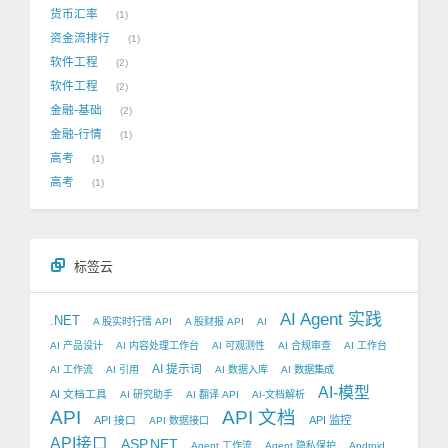
货币汇率
1
资金流排行
1
软件工程
2
软件工程
2
金融-基础
2
金融-行情
1
高考
1
高考
1
标签云
AI Agent 实践
.NET
A 股实时行情 API
A 股财报 API
AI
AI 产品设计
AI 内容处理工作台
AI 可观测性
AI 合规审查
AI 工作台
AI 提示词
AI 工作流
AI 引用
AI 数据入库
AI 数据集成
AI-模型
AI 文档工具
AI 研究助手
AI 翻译 API
AI-文档解析
API
API 文档
API 接口
API 监控
API 数据接口
API接口
ASP.NET
Agent 工作流
Agent 隐私保护
Android