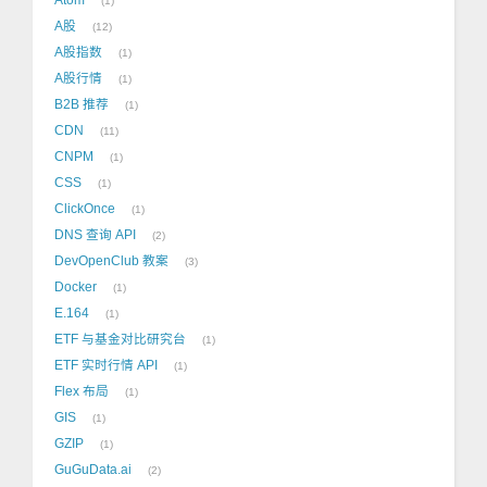
1
A股
12
A股指数
1
A股行情
1
B2B 推荐
1
CDN
11
CNPM
1
CSS
1
ClickOnce
1
DNS 查询 API
2
DevOpenClub 教案
3
Docker
1
E.164
1
ETF 与基金对比研究台
1
ETF 实时行情 API
1
Flex 布局
1
GIS
1
GZIP
1
GuGuData.ai
2