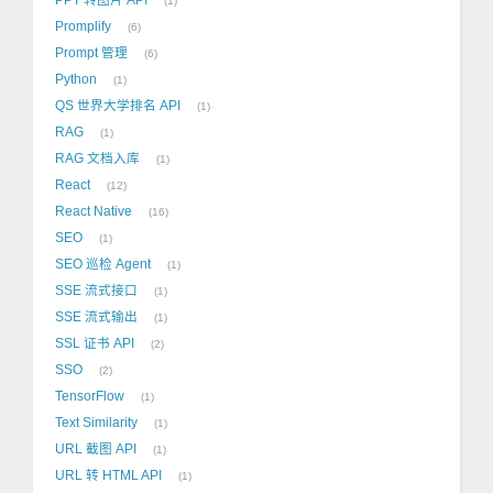
1
Promplify
6
Prompt 管理
6
Python
1
QS 世界大学排名 API
1
RAG
1
RAG 文档入库
1
React
12
React Native
16
SEO
1
SEO 巡检 Agent
1
SSE 流式接口
1
SSE 流式输出
1
SSL 证书 API
2
SSO
2
TensorFlow
1
Text Similarity
1
URL 截图 API
1
URL 转 HTML API
1