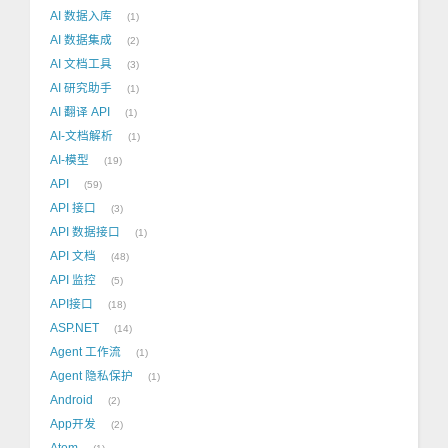
AI 数据入库
1
AI 数据集成
2
AI 文档工具
3
AI 研究助手
1
AI 翻译 API
1
AI-文档解析
1
AI-模型
19
API
59
API 接口
3
API 数据接口
1
API 文档
48
API 监控
5
API接口
18
ASP.NET
14
Agent 工作流
1
Agent 隐私保护
1
Android
2
App开发
2
Atom