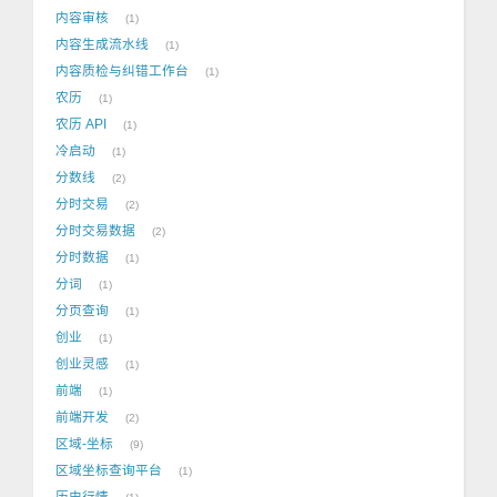
内容审核
1
内容生成流水线
1
内容质检与纠错工作台
1
农历
1
农历 API
1
冷启动
1
分数线
2
分时交易
2
分时交易数据
2
分时数据
1
分词
1
分页查询
1
创业
1
创业灵感
1
前端
1
前端开发
2
区域-坐标
9
区域坐标查询平台
1
历史行情