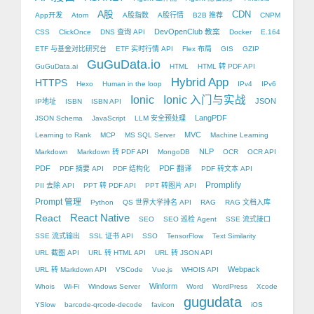
A股
CDN
App开发
Atom
A股指数
A股行情
B2B 推荐
CNPM
DevOpenClub 教案
CSS
ClickOnce
DNS 查询 API
Docker
E.164
ETF 与基金对比研究台
ETF 实时行情 API
Flex 布局
GIS
GZIP
GuGuData.io
GuGuData.ai
HTML
HTML 转 PDF API
Hybrid App
HTTPS
Hexo
Human in the loop
IPv4
IPv6
Ionic
Ionic 入门与实战
JSON
IP地址
ISBN
ISBN API
LangPDF
JSON Schema
JavaScript
LLM 安全预处理
MVC
Learning to Rank
MCP
MS SQL Server
Machine Learning
NLP
Markdown
Markdown 转 PDF API
MongoDB
OCR
OCR API
PDF
PDF 翻译
PDF 摘要 API
PDF 结构化
PDF 转文本 API
Promplify
PII 去除 API
PPT 转 PDF API
PPT 转图片 API
Prompt 管理
Python
QS 世界大学排名 API
RAG
RAG 文档入库
React Native
React
SEO
SEO 巡检 Agent
SSE 流式接口
SSE 流式输出
SSL 证书 API
SSO
TensorFlow
Text Similarity
URL 截图 API
URL 转 HTML API
URL 转 JSON API
Webpack
URL 转 Markdown API
VSCode
Vue.js
WHOIS API
Winform
Whois
Wi-Fi
Windows Server
Word
WordPress
Xcode
gugudata
YSlow
barcode-qrcode-decode
favicon
iOS