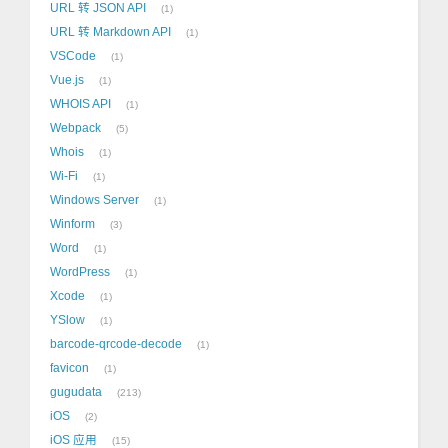
URL 转 JSON API
1
URL 转 Markdown API
1
VSCode
1
Vue.js
1
WHOIS API
1
Webpack
5
Whois
1
Wi-Fi
1
Windows Server
1
Winform
3
Word
1
WordPress
1
Xcode
1
YSlow
1
barcode-qrcode-decode
1
favicon
1
gugudata
213
iOS
2
iOS 应用
15