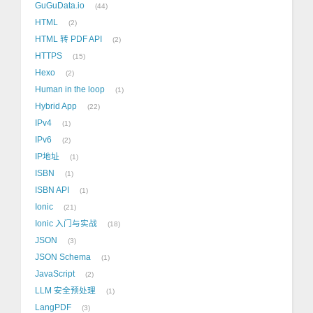
GuGuData.io
44
HTML
2
HTML 转 PDF API
2
HTTPS
15
Hexo
2
Human in the loop
1
Hybrid App
22
IPv4
1
IPv6
2
IP地址
1
ISBN
1
ISBN API
1
Ionic
21
Ionic 入门与实战
18
JSON
3
JSON Schema
1
JavaScript
2
LLM 安全预处理
1
LangPDF
3