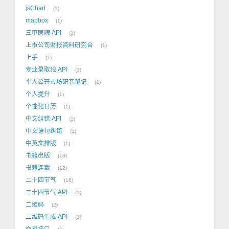
jsChart
1
mapbox
1
三甲医院 API
1
上市公司财报资料研究台
1
上手
1
专业录取线 API
1
个人公开市场研究笔记
1
个人提升
1
个性化日历
1
中文纠错 API
1
中文语句纠错
1
中英文排版
1
书籍出版
10
书籍连载
12
二十四节气
16
二十四节气 API
1
二维码
2
二维码生成 API
1
交易接口