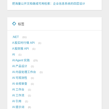
把海量公开文档做成可用检索：企业信息系统的四层设计
标签
.NET
11
A 股实时行情 API
1
A 股财报 API
1
AI
1
AI Agent 实践
25
AI 产品设计
1
AI 内容处理工作台
1
AI 可观测性
1
AI 合规审查
1
AI 工作台
1
AI 工作流
1
AI 引用
1
AI 提示词
6