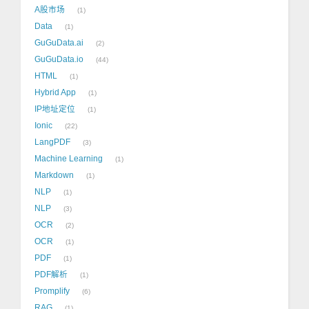
A股市场
1
Data
1
GuGuData.ai
2
GuGuData.io
44
HTML
1
Hybrid App
1
IP地址定位
1
Ionic
22
LangPDF
3
Machine Learning
1
Markdown
1
NLP
1
NLP
3
OCR
2
OCR
1
PDF
1
PDF解析
1
Promplify
6
RAG
1