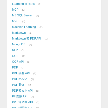
Learning to Rank
1
MCP
2
MS SQL Server
1
MVC
4
Machine Learning
2
Markdown
2
Markdown 转 PDF API
1
MongoDB
1
NLP
3
OCR
1
OCR API
1
PDF
3
PDF 摘要 API
1
PDF 结构化
1
PDF 翻译
3
PDF 转文本 API
1
PII 去除 API
1
PPT 转 PDF API
1
PPT 转图片 API