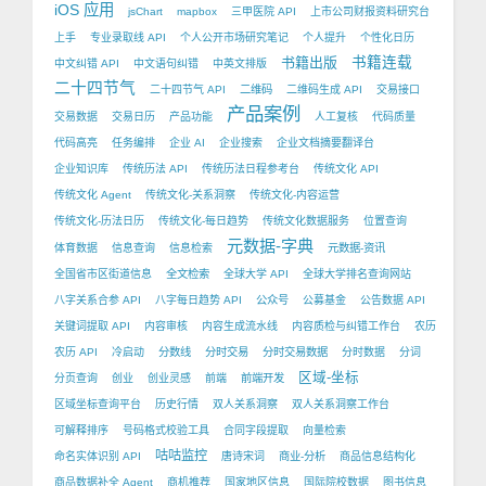
iOS 应用
jsChart
mapbox
三甲医院 API
上市公司财报资料研究台
上手
专业录取线 API
个人公开市场研究笔记
个人提升
个性化日历
书籍出版
书籍连载
中文纠错 API
中文语句纠错
中英文排版
二十四节气
二十四节气 API
二维码
二维码生成 API
交易接口
产品案例
交易数据
交易日历
产品功能
人工复核
代码质量
代码高亮
任务编排
企业 AI
企业搜索
企业文档摘要翻译台
企业知识库
传统历法 API
传统历法日程参考台
传统文化 API
传统文化 Agent
传统文化-关系洞察
传统文化-内容运营
传统文化-历法日历
传统文化-每日趋势
传统文化数据服务
位置查询
元数据-字典
体育数据
信息查询
信息检索
元数据-资讯
全国省市区街道信息
全文检索
全球大学 API
全球大学排名查询网站
八字关系合参 API
八字每日趋势 API
公众号
公募基金
公告数据 API
关键词提取 API
内容审核
内容生成流水线
内容质检与纠错工作台
农历
农历 API
冷启动
分数线
分时交易
分时交易数据
分时数据
分词
区域-坐标
分页查询
创业
创业灵感
前端
前端开发
区域坐标查询平台
历史行情
双人关系洞察
双人关系洞察工作台
可解释排序
号码格式校验工具
合同字段提取
向量检索
咕咕监控
命名实体识别 API
唐诗宋词
商业-分析
商品信息结构化
商品数据补全 Agent
商机推荐
国家地区信息
国际院校数据
图书信息