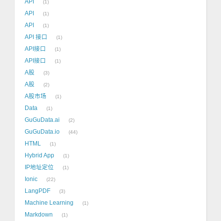
API
1
API
1
API
1
API 接口
1
API接口
1
API接口
1
A股
3
A股
2
A股市场
1
Data
1
GuGuData.ai
2
GuGuData.io
44
HTML
1
Hybrid App
1
IP地址定位
1
Ionic
22
LangPDF
3
Machine Learning
1
Markdown
1