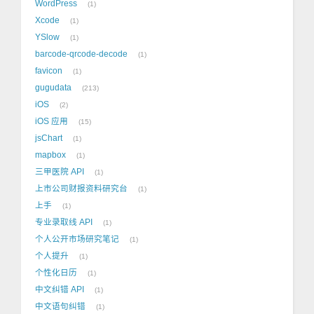
WordPress
1
Xcode
1
YSlow
1
barcode-qrcode-decode
1
favicon
1
gugudata
213
iOS
2
iOS 应用
15
jsChart
1
mapbox
1
三甲医院 API
1
上市公司财报资料研究台
1
上手
1
专业录取线 API
1
个人公开市场研究笔记
1
个人提升
1
个性化日历
1
中文纠错 API
1
中文语句纠错
1