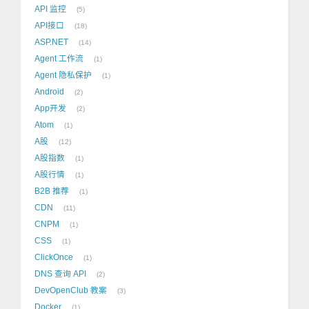
API 监控
5
API接口
18
ASP.NET
14
Agent 工作流
1
Agent 隐私保护
1
Android
2
App开发
2
Atom
1
A股
12
A股指数
1
A股行情
1
B2B 推荐
1
CDN
11
CNPM
1
CSS
1
ClickOnce
1
DNS 查询 API
2
DevOpenClub 教案
3
Docker
1