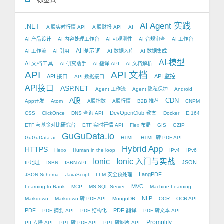
AI Agent 实践
.NET
A 股实时行情 API
A 股财报 API
AI
AI 产品设计
AI 内容处理工作台
AI 可观测性
AI 合规审查
AI 工作台
AI 提示词
AI 工作流
AI 引用
AI 数据入库
AI 数据集成
AI-模型
AI 文档工具
AI 研究助手
AI 翻译 API
AI-文档解析
API
API 文档
API 接口
API 监控
API 数据接口
API接口
ASP.NET
Agent 工作流
Agent 隐私保护
Android
A股
CDN
App开发
Atom
A股指数
A股行情
B2B 推荐
CNPM
DevOpenClub 教案
CSS
ClickOnce
DNS 查询 API
Docker
E.164
ETF 与基金对比研究台
ETF 实时行情 API
Flex 布局
GIS
GZIP
GuGuData.io
GuGuData.ai
HTML
HTML 转 PDF API
Hybrid App
HTTPS
Hexo
Human in the loop
IPv4
IPv6
Ionic
Ionic 入门与实战
JSON
IP地址
ISBN
ISBN API
LangPDF
JSON Schema
JavaScript
LLM 安全预处理
MVC
Learning to Rank
MCP
MS SQL Server
Machine Learning
NLP
Markdown
Markdown 转 PDF API
MongoDB
OCR
OCR API
PDF
PDF 翻译
PDF 摘要 API
PDF 结构化
PDF 转文本 API
Promplify
PII 去除 API
PPT 转 PDF API
PPT 转图片 API