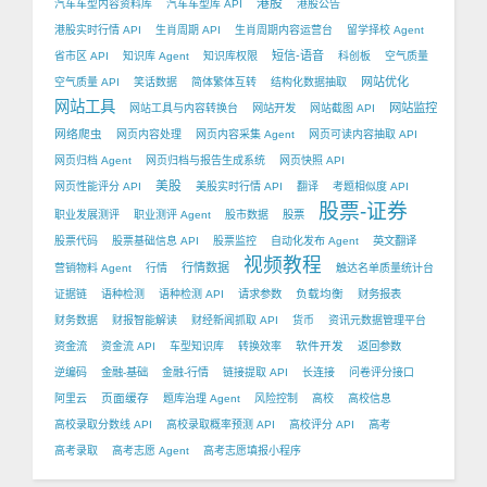
港股
汽车车型内容资料库
汽车车型库 API
港股公告
港股实时行情 API
生肖周期 API
生肖周期内容运营台
留学择校 Agent
短信-语音
省市区 API
知识库 Agent
知识库权限
科创板
空气质量
网站优化
空气质量 API
笑话数据
简体繁体互转
结构化数据抽取
网站工具
网站监控
网站工具与内容转换台
网站开发
网站截图 API
网络爬虫
网页内容处理
网页内容采集 Agent
网页可读内容抽取 API
网页归档 Agent
网页归档与报告生成系统
网页快照 API
美股
网页性能评分 API
美股实时行情 API
翻译
考题相似度 API
股票-证券
职业发展测评
职业测评 Agent
股市数据
股票
股票代码
股票基础信息 API
股票监控
自动化发布 Agent
英文翻译
视频教程
行情数据
营销物料 Agent
行情
触达名单质量统计台
负载均衡
证据链
语种检测
语种检测 API
请求参数
财务报表
财务数据
财报智能解读
财经新闻抓取 API
货币
资讯元数据管理平台
软件开发
资金流
资金流 API
车型知识库
转换效率
返回参数
逆编码
金融-基础
金融-行情
链接提取 API
长连接
问卷评分接口
页面缓存
阿里云
题库治理 Agent
风险控制
高校
高校信息
高校录取分数线 API
高校录取概率预测 API
高校评分 API
高考
高考录取
高考志愿 Agent
高考志愿填报小程序