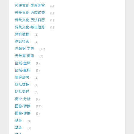
传统文化-关系洞察
1
传统文化-内容运营
1
传统文化-历法日历
1
传统文化-每日趋势
1
体育数据
1
信息检索
1
元数据-字典
17
元数据-资讯
2
区域-坐标
7
区域-坐标
2
博客部署
1
咕咕数据
7
咕咕监控
5
商业-分析
2
图像-转换
14
图像-转换
2
基金
6
基金
1