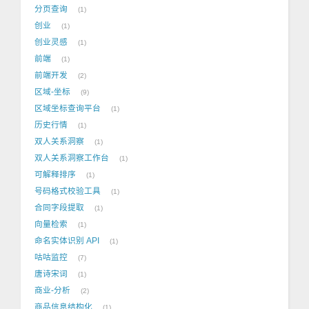
分页查询
1
创业
1
创业灵感
1
前端
1
前端开发
2
区域-坐标
9
区域坐标查询平台
1
历史行情
1
双人关系洞察
1
双人关系洞察工作台
1
可解释排序
1
号码格式校验工具
1
合同字段提取
1
向量检索
1
命名实体识别 API
1
咕咕监控
7
唐诗宋词
1
商业-分析
2
商品信息结构化
1