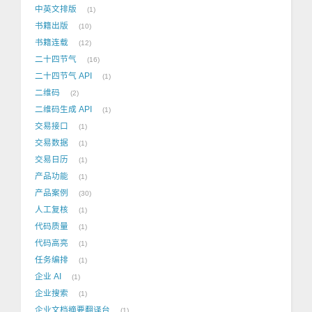
中英文排版
1
书籍出版
10
书籍连载
12
二十四节气
16
二十四节气 API
1
二维码
2
二维码生成 API
1
交易接口
1
交易数据
1
交易日历
1
产品功能
1
产品案例
30
人工复核
1
代码质量
1
代码高亮
1
任务编排
1
企业 AI
1
企业搜索
1
企业文档摘要翻译台
1