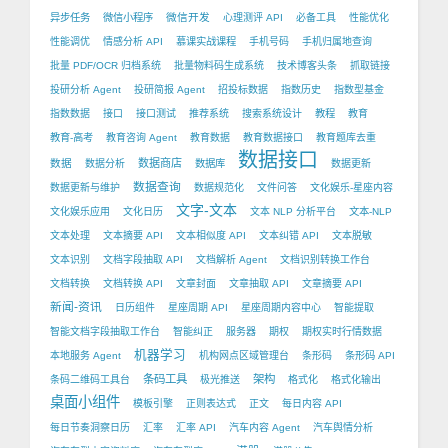
微信开发
异步任务
微信小程序
心理测评 API
必备工具
性能优化
性能调优
情感分析 API
慕课实战课程
手机号码
手机归属地查询
批量 PDF/OCR 归档系统
批量物料码生成系统
技术博客头条
抓取链接
投研分析 Agent
投研简报 Agent
招投标数据
指数历史
指数型基金
指数数据
接口
接口测试
推荐系统
搜索系统设计
教程
教育
教育-高考
教育咨询 Agent
教育数据
教育数据接口
教育题库去重
数据接口
数据
数据商店
数据分析
数据库
数据更新
数据查询
数据更新与维护
数据规范化
文件问答
文化娱乐-星座内容
文字-文本
文化娱乐应用
文化日历
文本 NLP 分析平台
文本-NLP
文本处理
文本摘要 API
文本相似度 API
文本纠错 API
文本脱敏
文本识别
文档字段抽取 API
文档解析 Agent
文档识别转换工作台
文档转换
文档转换 API
文章封面
文章抽取 API
文章摘要 API
新闻-资讯
日历组件
星座周期 API
星座周期内容中心
智能提取
智能文档字段抽取工作台
智能纠正
服务器
期权
期权实时行情数据
机器学习
本地服务 Agent
机构网点区域管理台
条形码
条形码 API
条码工具
架构
条码二维码工具台
极光推送
格式化
格式化输出
桌面小组件
模板引擎
正则表达式
正文
每日内容 API
每日节奏洞察日历
汇率
汇率 API
汽车内容 Agent
汽车舆情分析