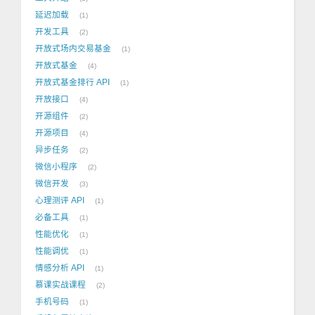
延迟加载
1
开发工具
2
开放式场内交易基金
1
开放式基金
4
开放式基金排行 API
1
开放接口
4
开源组件
2
开源项目
4
异步任务
2
微信小程序
2
微信开发
3
心理测评 API
1
必备工具
1
性能优化
1
性能调优
1
情感分析 API
1
慕课实战课程
2
手机号码
1