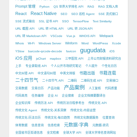
Prompt 管理
Python
QS 世界大学排名 API
RAG
RAG 文档入库
React Native
React
SEO
SEO 巡检 Agent
SSE 流式接口
SSE 流式输出
SSL 证书 API
SSO
TensorFlow
Text Similarity
URL 截图 API
URL 转 HTML API
URL 转 JSON API
Webpack
URL 转 Markdown API
VSCode
Vue.js
WHOIS API
Winform
Whois
Wi-Fi
Windows Server
Word
WordPress
Xcode
gugudata
YSlow
barcode-qrcode-decode
favicon
iOS
iOS 应用
jsChart
mapbox
三甲医院 API
上市公司财报资料研究台
上手
专业录取线 API
个人公开市场研究笔记
个人提升
个性化日历
书籍出版
书籍连载
中文纠错 API
中文语句纠错
中英文排版
二十四节气
二十四节气 API
二维码
二维码生成 API
交易接口
产品案例
交易数据
交易日历
产品功能
人工复核
代码质量
代码高亮
任务编排
企业 AI
企业搜索
企业文档摘要翻译台
企业知识库
传统历法 API
传统历法日程参考台
传统文化 API
传统文化 Agent
传统文化-关系洞察
传统文化-内容运营
传统文化-历法日历
传统文化-每日趋势
传统文化数据服务
位置查询
元数据-字典
体育数据
信息查询
信息检索
元数据-资讯
全国省市区街道信息
全文检索
全球大学 API
全球大学排名查询网站