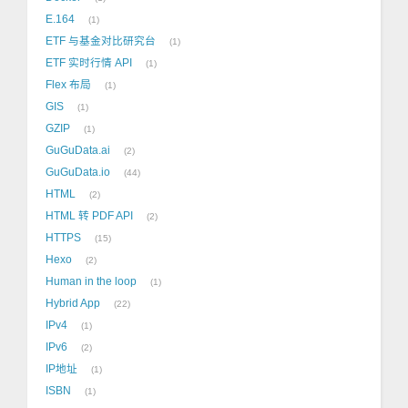
E.164
1
ETF 与基金对比研究台
1
ETF 实时行情 API
1
Flex 布局
1
GIS
1
GZIP
1
GuGuData.ai
2
GuGuData.io
44
HTML
2
HTML 转 PDF API
2
HTTPS
15
Hexo
2
Human in the loop
1
Hybrid App
22
IPv4
1
IPv6
2
IP地址
1
ISBN
1