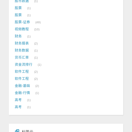
股市数据
1
股票
1
股票
1
股票-证券
49
视频教程
10
财务
1
财务报表
2
财务数据
1
货币汇率
1
资金流排行
1
软件工程
2
软件工程
2
金融-基础
2
金融-行情
1
高考
1
高考
1
标签云