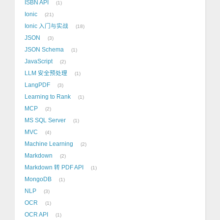
ISBN API
1
Ionic
21
Ionic 入门与实战
18
JSON
3
JSON Schema
1
JavaScript
2
LLM 安全预处理
1
LangPDF
3
Learning to Rank
1
MCP
2
MS SQL Server
1
MVC
4
Machine Learning
2
Markdown
2
Markdown 转 PDF API
1
MongoDB
1
NLP
3
OCR
1
OCR API
1