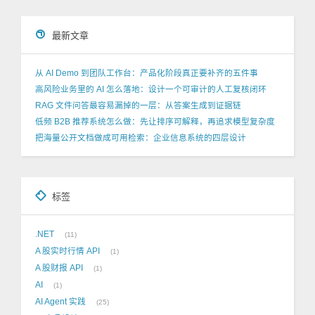
最新文章
从 AI Demo 到团队工作台：产品化阶段真正要补齐的五件事
高风险业务里的 AI 怎么落地：设计一个可审计的人工复核闭环
RAG 文件问答最容易漏掉的一层：从答案生成到证据链
低频 B2B 推荐系统怎么做：先让排序可解释，再追求模型复杂度
把海量公开文档做成可用检索：企业信息系统的四层设计
标签
.NET
11
A 股实时行情 API
1
A 股财报 API
1
AI
1
AI Agent 实践
25