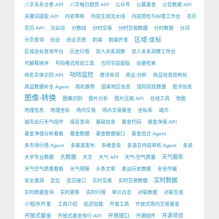
八字关系合参 API
八字每日趋势 API
公众号
公募基金
公告数据 API
关键词提取 API
内容审核
内容生成流水线
内容质检与纠错工作台
农历
农历 API
冷启动
分数线
分时交易
分时交易数据
分时数据
分词
区域-坐标
分页查询
创业
创业灵感
前端
前端开发
区域坐标查询平台
历史行情
双人关系洞察
双人关系洞察工作台
可解释排序
号码格式校验工具
合同字段提取
向量检索
咕咕监控
命名实体识别 API
唐诗宋词
商业-分析
商品信息结构化
商品数据补全 Agent
商机推荐
国家地区信息
国际院校数据
图书信息
图像-转换
图像识别
图片分析
图片压缩 API
在线工具
地图
地理信息
地理坐标
场内交易
场内交易基金
坐标系
城市
城市出行天气组件
域名查询
基础信息
基金代码
基金净值 API
基金净值分析看板
基金数据
基金数据接口
基金组合 Agent
多市场行情 Agent
多渠道发布
多维查询
多语言内容审核 Agent
多说
大数据
天气服务
大学专业数据
天文
天气 API
天气-空气质量
天气空气质量看板
天气预报
头条文章
奥运历史数据
安全传输
实时数据
安全漏洞
定位
宜忌接口
实时交易
实时交易数据
实时数据查询
实时更新
实时行情
审计日志
对联数据
对联生成
小程序开发
工具介绍
延迟加载
开发工具
开放式场内交易基金
开放式基金
开放接口
开源项目
开放式基金排行 API
开源组件