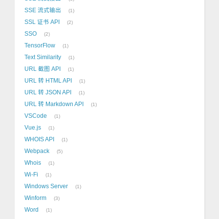
SSE 流式输出
1
SSL 证书 API
2
SSO
2
TensorFlow
1
Text Similarity
1
URL 截图 API
1
URL 转 HTML API
1
URL 转 JSON API
1
URL 转 Markdown API
1
VSCode
1
Vue.js
1
WHOIS API
1
Webpack
5
Whois
1
Wi-Fi
1
Windows Server
1
Winform
3
Word
1