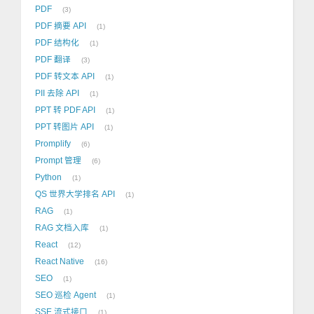
PDF
3
PDF 摘要 API
1
PDF 结构化
1
PDF 翻译
3
PDF 转文本 API
1
PII 去除 API
1
PPT 转 PDF API
1
PPT 转图片 API
1
Promplify
6
Prompt 管理
6
Python
1
QS 世界大学排名 API
1
RAG
1
RAG 文档入库
1
React
12
React Native
16
SEO
1
SEO 巡检 Agent
1
SSE 流式接口
1