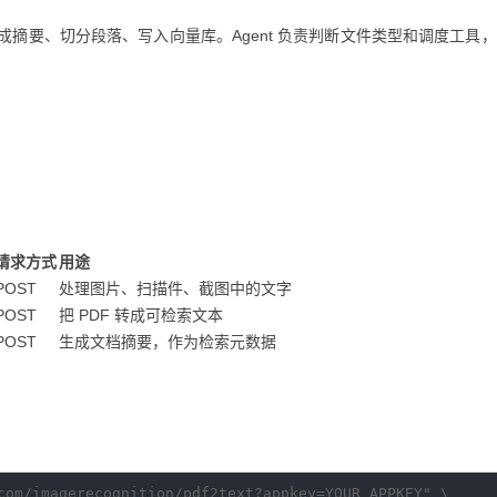
摘要、切分段落、写入向量库。Agent 负责判断文件类型和调度工具
请求方式
用途
POST
处理图片、扫描件、截图中的文字
POST
把 PDF 转成可检索文本
POST
生成文档摘要，作为检索元数据
com/imagerecognition/pdf2text?appkey=YOUR_APPKEY" \
