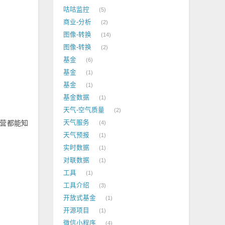
咕咕监控
5
商业-分析
2
图像-转换
14
图像-转换
2
基金
6
基金
1
基金
1
基金数据
1
天气-空气质量
2
运营都能知
天气服务
4
天气预报
1
实时数据
1
对联数据
1
工具
1
工具介绍
3
开放式基金
1
开源项目
1
微信小程序
4