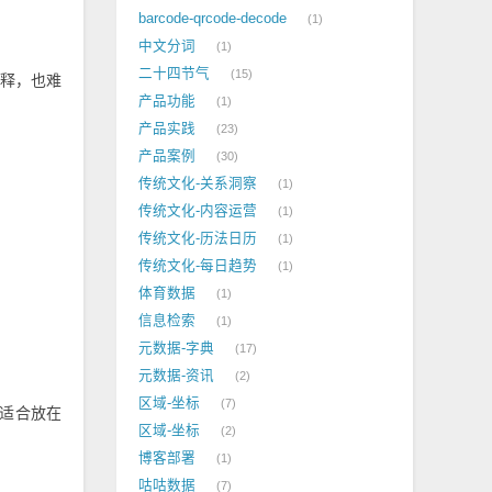
barcode-qrcode-decode
1
中文分词
1
二十四节气
15
解释，也难
产品功能
1
产品实践
23
产品案例
30
传统文化-关系洞察
1
传统文化-内容运营
1
传统文化-历法日历
1
传统文化-每日趋势
1
体育数据
1
信息检索
1
元数据-字典
17
元数据-资讯
2
区域-坐标
7
，适合放在
区域-坐标
2
博客部署
1
咕咕数据
7