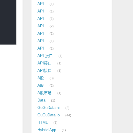
API
1
API
1
API
1
API
2
API
1
API
1
API
1
API 接口
1
API接口
1
API接口
1
A股
3
A股
2
A股市场
1
Data
1
GuGuData.ai
2
GuGuData.io
44
HTML
1
Hybrid App
1