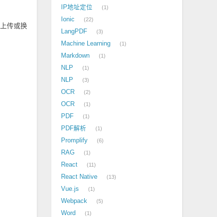
IP地址定位
1
Ionic
22
新上传或换
LangPDF
3
Machine Learning
1
Markdown
1
NLP
1
NLP
3
OCR
2
OCR
1
PDF
1
PDF解析
1
Promplify
6
RAG
1
React
11
React Native
13
Vue.js
1
Webpack
5
Word
1