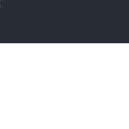
},

,
