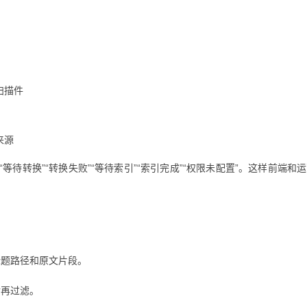
扫描件
来源
待转换”“转换失败”“等待索引”“索引完成”“权限未配置”。这样前端和
标题路径和原文片段。
后再过滤。