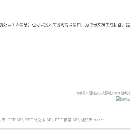
口，在入库前处理个人信息；也可以接入关键词提取接口，为每份文档生成标签，
转载须以超链接形式标明文章原始出
入库
,
OCR API
,
PDF 转文本 API
,
PDF 摘要 API
,
知识库 Agent