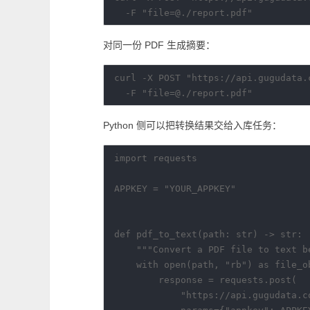
对同一份 PDF 生成摘要：
curl -X POST "https://api.gugudata.
Python 侧可以把转换结果交给入库任务：
import requests

APPKEY = "YOUR_APPKEY"

def pdf_to_text(path: str) -> str:

    """Convert a PDF file to text be
    with open(path, "rb") as file_ob
        response = requests.post(

            "https://api.gugudata.c