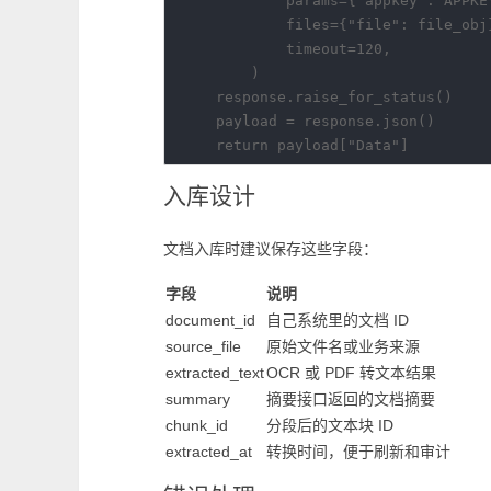
            params={"appkey": APPKEY
            files={"file": file_obj}
            timeout=120,

        )

    response.raise_for_status()

    payload = response.json()

入库设计
文档入库时建议保存这些字段：
字段
说明
document_id
自己系统里的文档 ID
source_file
原始文件名或业务来源
extracted_text
OCR 或 PDF 转文本结果
summary
摘要接口返回的文档摘要
chunk_id
分段后的文本块 ID
extracted_at
转换时间，便于刷新和审计