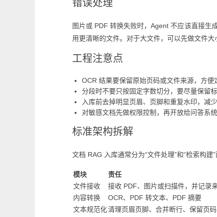
错误处理
图片或 PDF 转换失败时，Agent 不应该
用更清晰的文件。对于大文件，可以先做文件大
工程注意点
OCR 结果要保留原始页码或文件来源，方便
分段时不要只按固定字数切分，要尽量保留
入库前去掉明显页眉、页脚和重复水印，减
对敏感文档先做权限控制，再开放给问答系
标准架构拆解
文档 RAG 入库通常分为“文件处理”和“检索构建
模块
责任
文件接收
接收 PDF、图片或扫描件，并记录
内容转换
OCR、PDF 转文本、PDF 摘要
文本规范化
清理页眉页脚、合并断行、保留页码