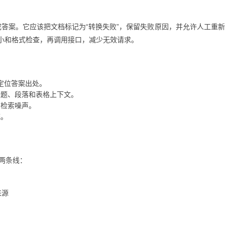
直接生成答案。它应该把文档标记为“转换失败”，保留失败原因，并允许人工重
小和格式检查，再调用接口，减少无效请求。
定位答案出处。
标题、段落和表格上下文。
少检索噪声。
统。
”两条线：
来源