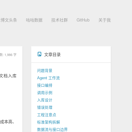
术博文头条
咕咕数据
技术社群
GitHub
关于我
文章目录
 1,986 字
问题背景
个文档入库
Agent 工作流
接口编排
调用示例
入库设计
错误处理
工程注意点
，成本高、
标准架构拆解
数据流与接口边界