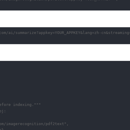
com/ai/summarize?appkey=YOUR_APPKEY&lang=zh-cn&streaming=
fore indexing."""

j:

om/imagerecognition/pdf2text",
