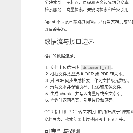
分块索引
按标题、页码和语义边界切分文本
检索服务
向量检索、关键词检索和答案引用
Agent 不应该直接跳到问答。只有当文档完
以追踪来源。
数据流与接口边界
推荐的数据流是：
文件上传后生成
。
document_id
根据文件类型选择 OCR 或 PDF 转文本。
对 PDF 同步生成摘要，作为文档级元数据。
清洗文本并保留页码、段落和来源文件。
生成 chunk，并写入向量库或全文索引。
查询时返回答案、引用片段和页码。
OCR 接口和 PDF 转文本接口的输出属于“
文档列表、搜索结果卡片或问答上下文开头。
可靠性与观测