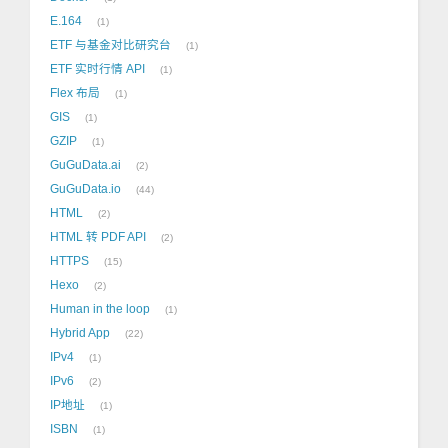
E.164
1
ETF 与基金对比研究台
1
ETF 实时行情 API
1
Flex 布局
1
GIS
1
GZIP
1
GuGuData.ai
2
GuGuData.io
44
HTML
2
HTML 转 PDF API
2
HTTPS
15
Hexo
2
Human in the loop
1
Hybrid App
22
IPv4
1
IPv6
2
IP地址
1
ISBN
1