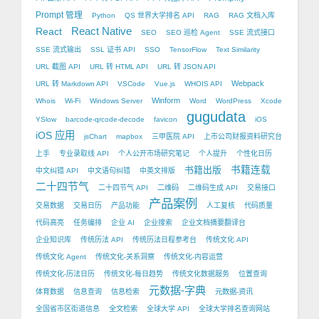
Prompt 管理
Python
QS 世界大学排名 API
RAG
RAG 文档入库
React Native
React
SEO
SEO 巡检 Agent
SSE 流式接口
SSE 流式输出
SSL 证书 API
SSO
TensorFlow
Text Similarity
URL 截图 API
URL 转 HTML API
URL 转 JSON API
Webpack
URL 转 Markdown API
VSCode
Vue.js
WHOIS API
Winform
Whois
Wi-Fi
Windows Server
Word
WordPress
Xcode
gugudata
YSlow
barcode-qrcode-decode
favicon
iOS
iOS 应用
jsChart
mapbox
三甲医院 API
上市公司财报资料研究台
上手
专业录取线 API
个人公开市场研究笔记
个人提升
个性化日历
书籍出版
书籍连载
中文纠错 API
中文语句纠错
中英文排版
二十四节气
二十四节气 API
二维码
二维码生成 API
交易接口
产品案例
交易数据
交易日历
产品功能
人工复核
代码质量
代码高亮
任务编排
企业 AI
企业搜索
企业文档摘要翻译台
企业知识库
传统历法 API
传统历法日程参考台
传统文化 API
传统文化 Agent
传统文化-关系洞察
传统文化-内容运营
传统文化-历法日历
传统文化-每日趋势
传统文化数据服务
位置查询
元数据-字典
体育数据
信息查询
信息检索
元数据-资讯
全国省市区街道信息
全文检索
全球大学 API
全球大学排名查询网站