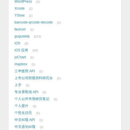
WordPress
1
Xcode
1
YSlow
1
barcode-qrcode-decode
1
favicon
1
gugudata
213
iOS
2
iOS 应用
15
jsChart
1
mapbox
1
三甲医院 API
1
上市公司财报资料研究台
1
上手
1
专业录取线 API
1
个人公开市场研究笔记
1
个人提升
1
个性化日历
1
中文纠错 API
1
中文语句纠错
1