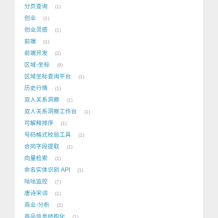
分页查询
1
创业
1
创业灵感
1
前端
1
前端开发
2
区域-坐标
9
区域坐标查询平台
1
历史行情
1
双人关系洞察
1
双人关系洞察工作台
1
可解释排序
1
号码格式校验工具
1
合同字段提取
1
向量检索
1
命名实体识别 API
1
咕咕监控
7
唐诗宋词
1
商业-分析
2
商品信息结构化
1