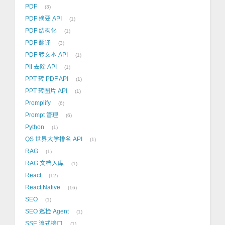
PDF
3
PDF 摘要 API
1
PDF 结构化
1
PDF 翻译
3
PDF 转文本 API
1
PII 去除 API
1
PPT 转 PDF API
1
PPT 转图片 API
1
Promplify
6
Prompt 管理
6
Python
1
QS 世界大学排名 API
1
RAG
1
RAG 文档入库
1
React
12
React Native
16
SEO
1
SEO 巡检 Agent
1
SSE 流式接口
1