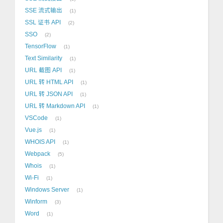
SSE 流式输出
1
SSL 证书 API
2
SSO
2
TensorFlow
1
Text Similarity
1
URL 截图 API
1
URL 转 HTML API
1
URL 转 JSON API
1
URL 转 Markdown API
1
VSCode
1
Vue.js
1
WHOIS API
1
Webpack
5
Whois
1
Wi-Fi
1
Windows Server
1
Winform
3
Word
1