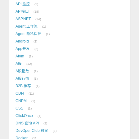
API 监控
5
API接口
18
ASP.NET
14
Agent 工作流
1
Agent 隐私保护
1
Android
2
App开发
2
Atom
1
A股
12
A股指数
1
A股行情
1
B2B 推荐
1
CDN
11
CNPM
1
CSS
1
ClickOnce
1
DNS 查询 API
2
DevOpenClub 教案
3
Docker
1