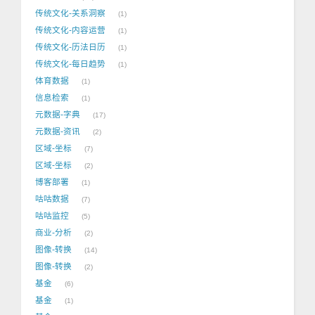
传统文化-关系洞察
1
传统文化-内容运营
1
传统文化-历法日历
1
传统文化-每日趋势
1
体育数据
1
信息检索
1
元数据-字典
17
元数据-资讯
2
区域-坐标
7
区域-坐标
2
博客部署
1
咕咕数据
7
咕咕监控
5
商业-分析
2
图像-转换
14
图像-转换
2
基金
6
基金
1