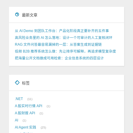
最新文章
从 AI Demo 到团队工作台：产品化阶段真正要补齐的五件事
高风险业务里的 AI 怎么落地：设计一个可审计的人工复核闭环
RAG 文件问答最容易漏掉的一层：从答案生成到证据链
低频 B2B 推荐系统怎么做：先让排序可解释，再追求模型复杂度
把海量公开文档做成可用检索：企业信息系统的四层设计
标签
.NET
11
A 股实时行情 API
1
A 股财报 API
1
AI
1
AI Agent 实践
25