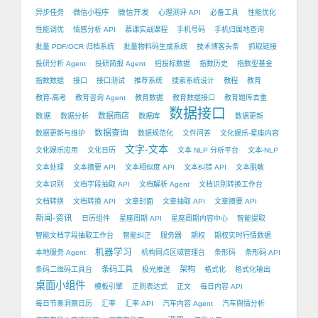
微信开发
异步任务
微信小程序
心理测评 API
必备工具
性能优化
性能调优
情感分析 API
慕课实战课程
手机号码
手机归属地查询
批量 PDF/OCR 归档系统
批量物料码生成系统
技术博客头条
抓取链接
投研分析 Agent
投研简报 Agent
招投标数据
指数历史
指数型基金
指数数据
接口
接口测试
推荐系统
搜索系统设计
教程
教育
教育-高考
教育咨询 Agent
教育数据
教育数据接口
教育题库去重
数据接口
数据
数据商店
数据分析
数据库
数据更新
数据查询
数据更新与维护
数据规范化
文件问答
文化娱乐-星座内容
文字-文本
文化娱乐应用
文化日历
文本 NLP 分析平台
文本-NLP
文本处理
文本摘要 API
文本相似度 API
文本纠错 API
文本脱敏
文本识别
文档字段抽取 API
文档解析 Agent
文档识别转换工作台
文档转换
文档转换 API
文章封面
文章抽取 API
文章摘要 API
新闻-资讯
日历组件
星座周期 API
星座周期内容中心
智能提取
智能文档字段抽取工作台
智能纠正
服务器
期权
期权实时行情数据
机器学习
本地服务 Agent
机构网点区域管理台
条形码
条形码 API
条码工具
架构
条码二维码工具台
极光推送
格式化
格式化输出
桌面小组件
模板引擎
正则表达式
正文
每日内容 API
每日节奏洞察日历
汇率
汇率 API
汽车内容 Agent
汽车舆情分析