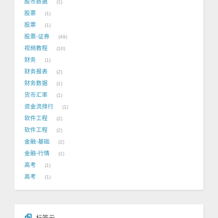
股市数据
1
股票
1
股票
1
股票-证券
49
视频教程
10
财务
1
财务报表
2
财务数据
1
货币汇率
1
资金流排行
1
软件工程
2
软件工程
2
金融-基础
2
金融-行情
1
高考
1
高考
1
标签云