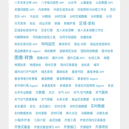
八字关系合参 API
八字每日趋势 API
公众号
公募基金
公告数据 API
关键词提取 API
内容审核
内容生成流水线
内容质检与纠错工作台
农历
农历 API
冷启动
分数线
分时交易
分时交易数据
分时数据
分词
区域-坐标
分页查询
创业
创业灵感
前端
前端开发
区域坐标查询平台
历史行情
双人关系洞察
双人关系洞察工作台
可解释排序
号码格式校验工具
合同字段提取
向量检索
咕咕监控
命名实体识别 API
唐诗宋词
商业-分析
商品信息结构化
商品数据补全 Agent
商机推荐
国家地区信息
国际院校数据
图书信息
图像-转换
图像识别
图片分析
图片压缩 API
在线工具
地图
地理信息
地理坐标
场内交易
场内交易基金
坐标系
城市
城市出行天气组件
域名查询
基础信息
基金代码
基金净值 API
基金净值分析看板
基金数据
基金数据接口
基金组合 Agent
多市场行情 Agent
多渠道发布
多维查询
多语言内容审核 Agent
多说
大数据
天气服务
大学专业数据
天文
天气 API
天气-空气质量
天气空气质量看板
天气预报
头条文章
奥运历史数据
安全传输
实时数据
安全漏洞
定位
宜忌接口
实时交易
实时交易数据
实时数据查询
实时更新
实时行情
审计日志
对联数据
对联生成
小程序开发
工具介绍
延迟加载
开发工具
开放式场内交易基金
开放式基金
开放接口
开源项目
开放式基金排行 API
开源组件