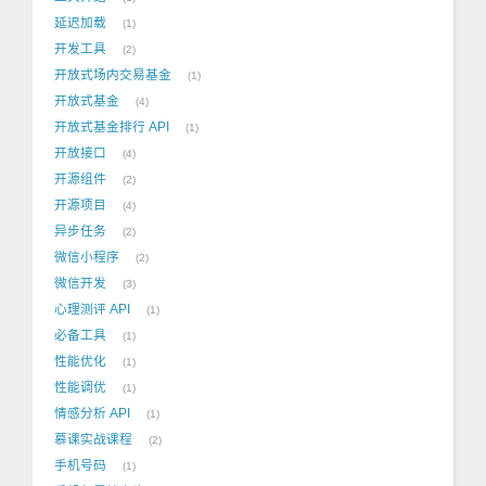
延迟加载
1
开发工具
2
开放式场内交易基金
1
开放式基金
4
开放式基金排行 API
1
开放接口
4
开源组件
2
开源项目
4
异步任务
2
微信小程序
2
微信开发
3
心理测评 API
1
必备工具
1
性能优化
1
性能调优
1
情感分析 API
1
慕课实战课程
2
手机号码
1