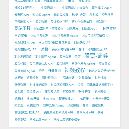
港股
汽车车型内容资料库
汽车车型库 API
港股公告
港股实时行情 API
生肖周期 API
生肖周期内容运营台
留学择校 Agent
短信-语音
省市区 API
知识库 Agent
知识库权限
科创板
空气质量
网站优化
空气质量 API
笑话数据
简体繁体互转
结构化数据抽取
网站工具
网站监控
网站工具与内容转换台
网站开发
网站截图 API
网络爬虫
网页内容处理
网页内容采集 Agent
网页可读内容抽取 API
网页归档 Agent
网页归档与报告生成系统
网页快照 API
美股
网页性能评分 API
美股实时行情 API
翻译
考题相似度 API
股票-证券
职业发展测评
职业测评 Agent
股市数据
股票
股票代码
股票基础信息 API
股票监控
自动化发布 Agent
英文翻译
视频教程
行情数据
营销物料 Agent
行情
触达名单质量统计台
负载均衡
证据链
语种检测
语种检测 API
请求参数
财务报表
财务数据
财报智能解读
财经新闻抓取 API
货币
资讯元数据管理平台
软件开发
资金流
资金流 API
车型知识库
转换效率
返回参数
逆编码
金融-基础
金融-行情
链接提取 API
长连接
问卷评分接口
页面缓存
阿里云
题库治理 Agent
风险控制
高校
高校信息
高校录取分数线 API
高校录取概率预测 API
高校评分 API
高考
高考录取
高考志愿 Agent
高考志愿填报小程序