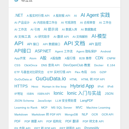
AI Agent 实践
.NET
A 股实时行情 API
A 股财报 API
AI
AI 产品设计
AI 内容处理工作台
AI 可观测性
AI 合规审查
AI 工作台
AI 提示词
AI 工作流
AI 引用
AI 数据入库
AI 数据集成
AI-模型
AI 文档工具
AI 研究助手
AI 翻译 API
AI-文档解析
API
API 文档
API 接口
API 监控
API 数据接口
API接口
ASP.NET
Agent 工作流
Agent 隐私保护
Android
A股
CDN
App开发
Atom
A股指数
A股行情
B2B 推荐
CNPM
DevOpenClub 教案
CSS
ClickOnce
DNS 查询 API
Docker
E.164
ETF 与基金对比研究台
ETF 实时行情 API
Flex 布局
GIS
GZIP
GuGuData.io
GuGuData.ai
HTML
HTML 转 PDF API
Hybrid App
HTTPS
Hexo
Human in the loop
IPv4
IPv6
Ionic
Ionic 入门与实战
JSON
IP地址
ISBN
ISBN API
LangPDF
JSON Schema
JavaScript
LLM 安全预处理
MVC
Learning to Rank
MCP
MS SQL Server
Machine Learning
NLP
Markdown
Markdown 转 PDF API
MongoDB
OCR
OCR API
PDF
PDF 翻译
PDF 摘要 API
PDF 结构化
PDF 转文本 API
Promplify
PII 去除 API
PPT 转 PDF API
PPT 转图片 API