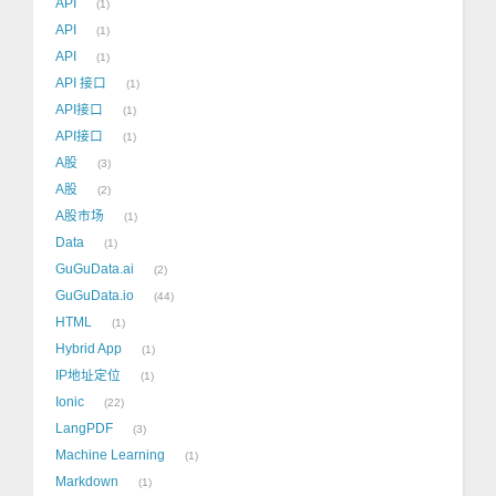
API
1
API
1
API
1
API 接口
1
API接口
1
API接口
1
A股
3
A股
2
A股市场
1
Data
1
GuGuData.ai
2
GuGuData.io
44
HTML
1
Hybrid App
1
IP地址定位
1
Ionic
22
LangPDF
3
Machine Learning
1
Markdown
1