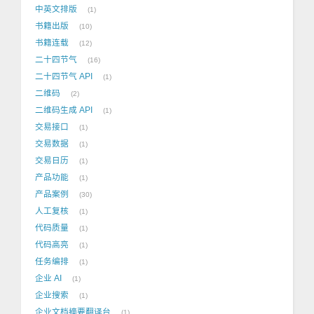
中英文排版
1
书籍出版
10
书籍连载
12
二十四节气
16
二十四节气 API
1
二维码
2
二维码生成 API
1
交易接口
1
交易数据
1
交易日历
1
产品功能
1
产品案例
30
人工复核
1
代码质量
1
代码高亮
1
任务编排
1
企业 AI
1
企业搜索
1
企业文档摘要翻译台
1