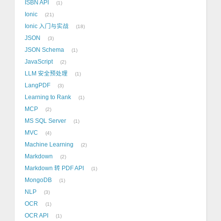
ISBN API
1
Ionic
21
Ionic 入门与实战
18
JSON
3
JSON Schema
1
JavaScript
2
LLM 安全预处理
1
LangPDF
3
Learning to Rank
1
MCP
2
MS SQL Server
1
MVC
4
Machine Learning
2
Markdown
2
Markdown 转 PDF API
1
MongoDB
1
NLP
3
OCR
1
OCR API
1