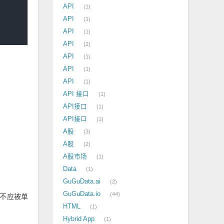
API
1
API
1
API
1
API
2
API
1
API
1
API
1
API 接口
1
API接口
1
API接口
1
A股
3
A股
2
A股市场
1
Data
1
GuGuData.ai
2
GuGuData.io
44
也不应被单
HTML
1
Hybrid App
1