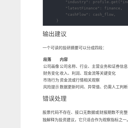
        "industry": profile.get("ind
        "latestFinance": finance,

        "cashFlow": cash_flow,

输出建议
一个可读的投研摘要可以分成四段：
段落
内容
公司画像
公司名称、行业、主营业务和证券信息
财务变化
收入、利润、现金流等关键变化
市场行为
资金流或行情相关观察
风险提示
数据更新时间、异常值、仍需人工判断
错误处理
股票代码不存在、接口无数据或财报期数不完整时
独解释为投资建议，它只适合作为观察指标之一