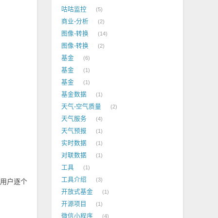
咕咕监控
5
商业-分析
2
图像-转换
14
图像-转换
2
基金
6
基金
1
基金
1
基金数据
1
天气-空气质量
2
天气服务
4
天气预报
1
实时数据
1
对联数据
1
工具
1
工具介绍
3
让用户逐个
开放式基金
1
开源项目
1
微信小程序
4