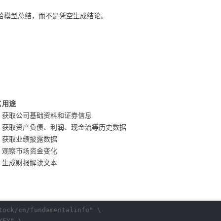
交给模型总结，而不是凭空生成结论。
式
用途
获取公司基础资料和证券信息
获取资产负债、利润、现金流等历史数据
获取业绩披露数据
观察市场资金变化
生成财报解读文本
tock/cn/fundamentalinfo" \

EY" \
