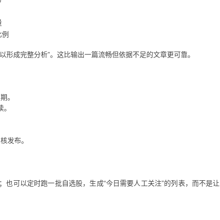
量
比例
不足以形成完整分析”。这比输出一篇流畅但依据不足的文章更可靠。
周期。
读。
审核发布。
；也可以定时跑一批自选股，生成“今日需要人工关注”的列表，而不是