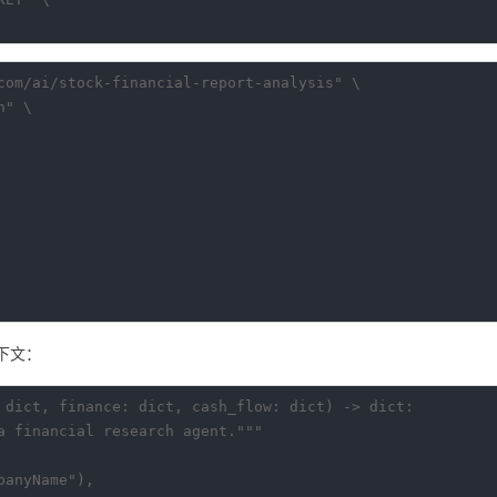
com/ai/stock-financial-report-analysis" \

" \

下文：
 dict, finance: dict, cash_flow: dict) -> dict:

a financial research agent."""

anyName"),
