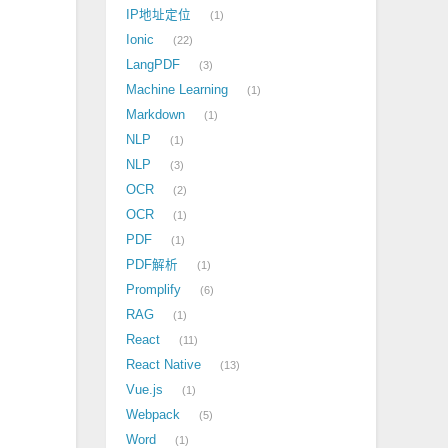
IP地址定位
1
Ionic
22
LangPDF
3
Machine Learning
1
Markdown
1
NLP
1
NLP
3
OCR
2
OCR
1
PDF
1
PDF解析
1
Promplify
6
RAG
1
React
11
React Native
13
Vue.js
1
Webpack
5
Word
1