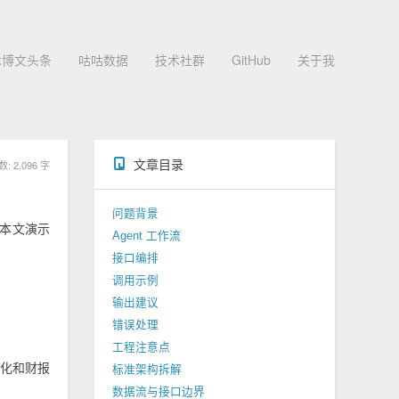
术博文头条
咕咕数据
技术社群
GitHub
关于我
文章目录
 2,096 字
问题背景
。本文演示
Agent 工作流
接口编排
调用示例
输出建议
错误处理
工程注意点
化和财报
标准架构拆解
数据流与接口边界