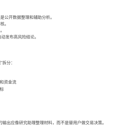
点是公开数据整理和辅助分析。
复核。
久。
 自动发布高风险结论。
层”拆分：
和资金流
标
t 的输出应像研究助理整理材料，而不是替用户做交易决策。