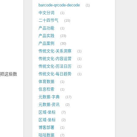
barcode-qrcode-decode
1
中文分词
1
二十四节气
15
产品功能
1
产品实践
23
产品案例
30
传统文化-关系洞察
1
传统文化-内容运营
1
传统文化-历法日历
1
责把这些数
传统文化-每日趋势
1
体育数据
1
信息检索
1
元数据-字典
17
元数据-资讯
2
区域-坐标
7
区域-坐标
2
博客部署
1
咕咕数据
7