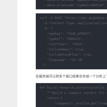
curl -X POST "https://api.gugudata.
  -H "Content-Type: application/json
  -d '{

    "appkey": "YOUR_APPKEY",

    "symbol": "600519",

    "startYear": "2020",

    "includeNews": true,

    "includeFundFlow": true,

    "language": "zh-CN"

在服务端可以把多个接口结果合并成一个分析上
def build_research_context(profile:
    """Build a compact context for 
    return {

        "company": profile.get("comp