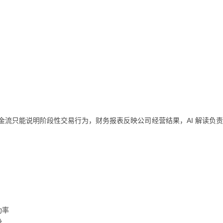
。
。
。
金流只能说明阶段性交易行为，财务报表反映公司经营结果，AI 解读负
功率
份