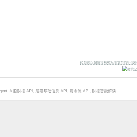
转载须以超链接形式标明文章原始出
ent
,
A 股财报 API
,
股票基础信息 API
,
资金流 API
,
财报智能解读