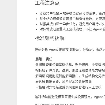
工程注意点
文章和产品输出都要避免写成投资承诺，重
每个结论都保留来源接口和查询参数，方便
财报类接口适合异步任务，避免用户等待过
对异常波动设置人工复核流程，不让 Agent
标准架构拆解
投研分析 Agent 建议按“数据层、分析层、表达
层级
责任
数据层
查询公司基础信息、财务报表、业绩数据
指标层
计算增长、盈利、现金流和偿债能力等指
解读层
调用财报智能解读接口，生成结构化分析
表达层
输出摘要、风险提示和数据来源
审核层
对异常结论或高风险内容进行人工复核
这种拆法能避免模型直接生成投资观点。Agen