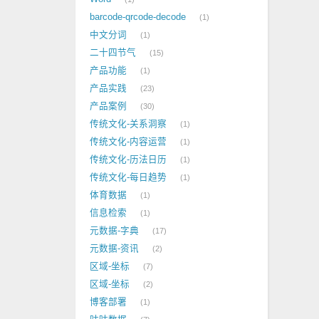
barcode-qrcode-decode
1
中文分词
1
二十四节气
15
产品功能
1
产品实践
23
产品案例
30
传统文化-关系洞察
1
传统文化-内容运营
1
传统文化-历法日历
1
传统文化-每日趋势
1
体育数据
1
信息检索
1
元数据-字典
17
元数据-资讯
2
区域-坐标
7
区域-坐标
2
博客部署
1