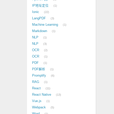
IP地址定位
1
Ionic
22
LangPDF
3
Machine Learning
1
Markdown
1
NLP
1
NLP
3
OCR
2
OCR
1
PDF
1
PDF解析
1
Promplify
6
RAG
1
React
11
React Native
13
Vue.js
1
Webpack
5
Word
1