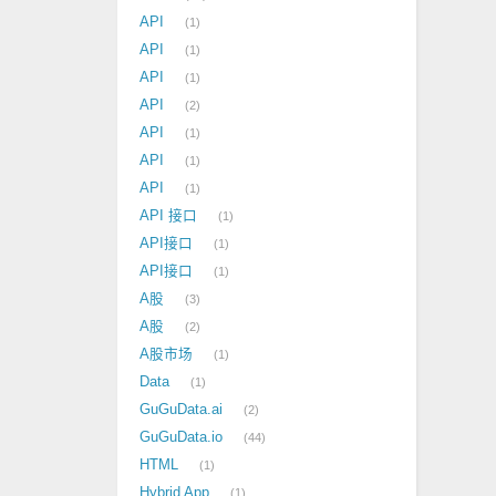
API
1
API
1
API
1
API
2
API
1
API
1
API
1
API 接口
1
API接口
1
API接口
1
A股
3
A股
2
A股市场
1
Data
1
GuGuData.ai
2
GuGuData.io
44
HTML
1
Hybrid App
1