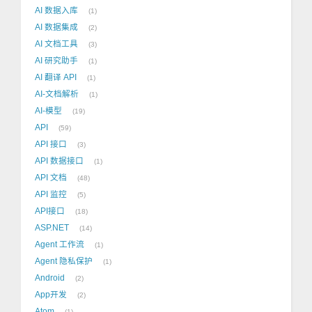
AI 数据入库
1
AI 数据集成
2
AI 文档工具
3
AI 研究助手
1
AI 翻译 API
1
AI-文档解析
1
AI-模型
19
API
59
API 接口
3
API 数据接口
1
API 文档
48
API 监控
5
API接口
18
ASP.NET
14
Agent 工作流
1
Agent 隐私保护
1
Android
2
App开发
2
Atom
1