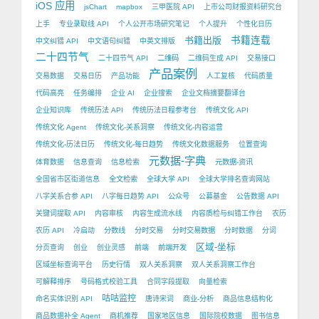
iOS 应用
jsChart
mapbox
三甲医院 API
上市公司财报资料研究台
上手
专业录取线 API
个人公开市场研究笔记
个人提升
个性化日历
书籍出版
书籍连载
中文纠错 API
中文语句纠错
中英文排版
二十四节气
二十四节气 API
二维码
二维码生成 API
交易接口
产品案例
交易数据
交易日历
产品功能
人工复核
代码质量
代码高亮
任务编排
企业 AI
企业搜索
企业文档摘要翻译台
企业知识库
传统历法 API
传统历法日程参考台
传统文化 API
传统文化 Agent
传统文化-关系洞察
传统文化-内容运营
传统文化-历法日历
传统文化-每日趋势
传统文化数据服务
位置查询
元数据-字典
体育数据
信息查询
信息检索
元数据-资讯
全国省市区街道信息
全文检索
全球大学 API
全球大学排名查询网站
八字关系合参 API
八字每日趋势 API
公众号
公募基金
公告数据 API
关键词提取 API
内容审核
内容生成流水线
内容质检与纠错工作台
农历
农历 API
冷启动
分数线
分时交易
分时交易数据
分时数据
分词
区域-坐标
分页查询
创业
创业灵感
前端
前端开发
区域坐标查询平台
历史行情
双人关系洞察
双人关系洞察工作台
可解释排序
号码格式校验工具
合同字段提取
向量检索
咕咕监控
命名实体识别 API
唐诗宋词
商业-分析
商品信息结构化
商品数据补全 Agent
商机推荐
国家地区信息
国际院校数据
图书信息