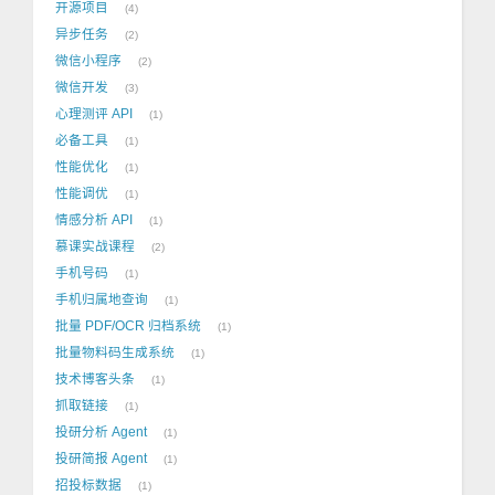
开源项目
4
异步任务
2
微信小程序
2
微信开发
3
心理测评 API
1
必备工具
1
性能优化
1
性能调优
1
情感分析 API
1
慕课实战课程
2
手机号码
1
手机归属地查询
1
批量 PDF/OCR 归档系统
1
批量物料码生成系统
1
技术博客头条
1
抓取链接
1
投研分析 Agent
1
投研简报 Agent
1
招投标数据
1