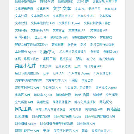
数据查询
数据更新与维护
数据规范化
文件问答
文化娱乐-星座内容
文字-文本
文化娱乐应用
文化日历
文本 NLP 分析平台
文本-NLP
文本处理
文本摘要 API
文本相似度 API
文本纠错 API
文本脱敏
文本识别
文档字段抽取 API
文档解析 Agent
文档识别转换工作台
文档转换
文档转换 API
文章封面
文章抽取 API
文章摘要 API
新闻-资讯
日历组件
星座周期 API
星座周期内容中心
智能提取
智能文档字段抽取工作台
智能纠正
服务器
期权
期权实时行情数据
机器学习
本地服务 Agent
机构网点区域管理台
条形码
条形码 API
条码工具
架构
条码二维码工具台
极光推送
格式化
格式化输出
桌面小组件
模板引擎
正则表达式
正文
每日内容 API
每日节奏洞察日历
汇率
汇率 API
汽车内容 Agent
汽车舆情分析
港股
汽车车型内容资料库
汽车车型库 API
港股公告
港股实时行情 API
生肖周期 API
生肖周期内容运营台
留学择校 Agent
短信-语音
省市区 API
知识库 Agent
知识库权限
科创板
空气质量
网站优化
空气质量 API
笑话数据
简体繁体互转
结构化数据抽取
网站工具
网站监控
网站工具与内容转换台
网站开发
网站截图 API
网络爬虫
网页内容处理
网页内容采集 Agent
网页可读内容抽取 API
网页归档 Agent
网页归档与报告生成系统
网页快照 API
美股
网页性能评分 API
美股实时行情 API
翻译
考题相似度 API