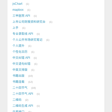
jsChart
1
mapbox
1
三甲医院 API
1
上市公司财报资料研究台
1
上手
1
专业录取线 API
1
个人公开市场研究笔记
1
个人提升
1
个性化日历
1
中文纠错 API
1
中文语句纠错
1
中英文排版
1
书籍出版
10
书籍连载
12
二十四节气
16
二十四节气 API
1
二维码
2
二维码生成 API
1
交易接口
1