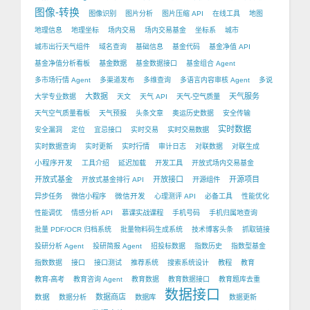
图像-转换
图像识别
图片分析
图片压缩 API
在线工具
地图
地理信息
地理坐标
场内交易
场内交易基金
坐标系
城市
城市出行天气组件
域名查询
基础信息
基金代码
基金净值 API
基金净值分析看板
基金数据
基金数据接口
基金组合 Agent
多市场行情 Agent
多渠道发布
多维查询
多语言内容审核 Agent
多说
大数据
天气服务
大学专业数据
天文
天气 API
天气-空气质量
天气空气质量看板
天气预报
头条文章
奥运历史数据
安全传输
实时数据
安全漏洞
定位
宜忌接口
实时交易
实时交易数据
实时数据查询
实时更新
实时行情
审计日志
对联数据
对联生成
小程序开发
工具介绍
延迟加载
开发工具
开放式场内交易基金
开放式基金
开放接口
开源项目
开放式基金排行 API
开源组件
微信开发
异步任务
微信小程序
心理测评 API
必备工具
性能优化
性能调优
情感分析 API
慕课实战课程
手机号码
手机归属地查询
批量 PDF/OCR 归档系统
批量物料码生成系统
技术博客头条
抓取链接
投研分析 Agent
投研简报 Agent
招投标数据
指数历史
指数型基金
指数数据
接口
接口测试
推荐系统
搜索系统设计
教程
教育
教育-高考
教育咨询 Agent
教育数据
教育数据接口
教育题库去重
数据接口
数据
数据商店
数据分析
数据库
数据更新