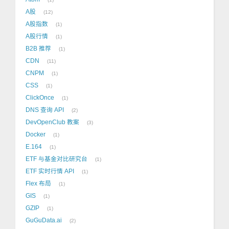
A股
12
A股指数
1
A股行情
1
B2B 推荐
1
CDN
11
CNPM
1
CSS
1
ClickOnce
1
DNS 查询 API
2
DevOpenClub 教案
3
Docker
1
E.164
1
ETF 与基金对比研究台
1
ETF 实时行情 API
1
Flex 布局
1
GIS
1
GZIP
1
GuGuData.ai
2