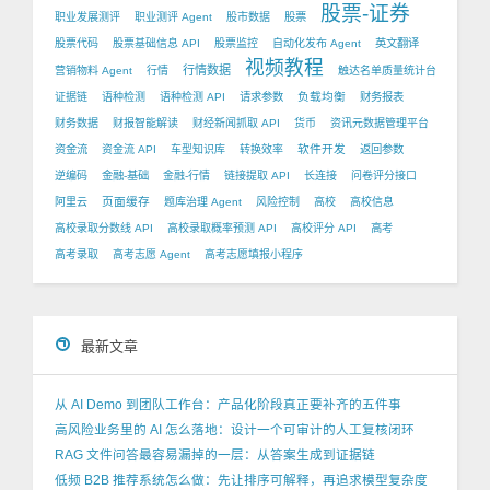
股票-证券
职业发展测评
职业测评 Agent
股市数据
股票
股票代码
股票基础信息 API
股票监控
自动化发布 Agent
英文翻译
视频教程
行情数据
营销物料 Agent
行情
触达名单质量统计台
负载均衡
证据链
语种检测
语种检测 API
请求参数
财务报表
财务数据
财报智能解读
财经新闻抓取 API
货币
资讯元数据管理平台
软件开发
资金流
资金流 API
车型知识库
转换效率
返回参数
逆编码
金融-基础
金融-行情
链接提取 API
长连接
问卷评分接口
页面缓存
阿里云
题库治理 Agent
风险控制
高校
高校信息
高校录取分数线 API
高校录取概率预测 API
高校评分 API
高考
高考录取
高考志愿 Agent
高考志愿填报小程序
最新文章
从 AI Demo 到团队工作台：产品化阶段真正要补齐的五件事
高风险业务里的 AI 怎么落地：设计一个可审计的人工复核闭环
RAG 文件问答最容易漏掉的一层：从答案生成到证据链
低频 B2B 推荐系统怎么做：先让排序可解释，再追求模型复杂度