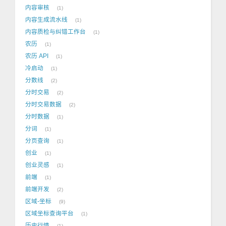
内容审核
1
内容生成流水线
1
内容质检与纠错工作台
1
农历
1
农历 API
1
冷启动
1
分数线
2
分时交易
2
分时交易数据
2
分时数据
1
分词
1
分页查询
1
创业
1
创业灵感
1
前端
1
前端开发
2
区域-坐标
9
区域坐标查询平台
1
历史行情
1