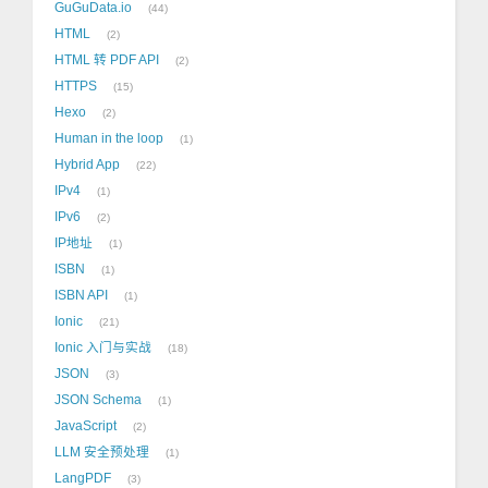
GuGuData.io
44
HTML
2
HTML 转 PDF API
2
HTTPS
15
Hexo
2
Human in the loop
1
Hybrid App
22
IPv4
1
IPv6
2
IP地址
1
ISBN
1
ISBN API
1
Ionic
21
Ionic 入门与实战
18
JSON
3
JSON Schema
1
JavaScript
2
LLM 安全预处理
1
LangPDF
3