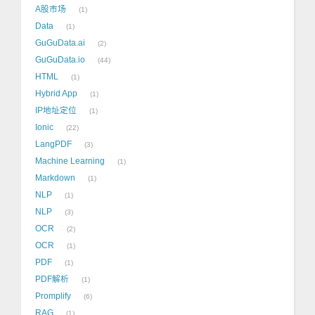
A股市场
1
Data
1
GuGuData.ai
2
GuGuData.io
44
HTML
1
Hybrid App
1
IP地址定位
1
Ionic
22
LangPDF
3
Machine Learning
1
Markdown
1
NLP
1
NLP
3
OCR
2
OCR
1
PDF
1
PDF解析
1
Promplify
6
RAG
1