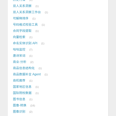
双人关系洞察
1
双人关系洞察工作台
1
可解释排序
1
号码格式校验工具
1
合同字段提取
1
向量检索
1
命名实体识别 API
1
咕咕监控
7
唐诗宋词
1
商业-分析
2
商品信息结构化
1
商品数据补全 Agent
1
商机推荐
1
国家地区信息
1
国际院校数据
1
图书信息
1
图像-转换
16
图像识别
2