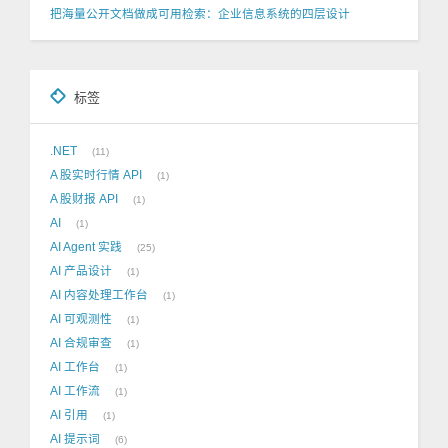
把海量公开文档做成可用检索：企业信息系统的四层设计
标签
.NET
11
A 股实时行情 API
1
A 股财报 API
1
AI
1
AI Agent 实践
25
AI 产品设计
1
AI 内容处理工作台
1
AI 可观测性
1
AI 合规审查
1
AI 工作台
1
AI 工作流
1
AI 引用
1
AI 提示词
6