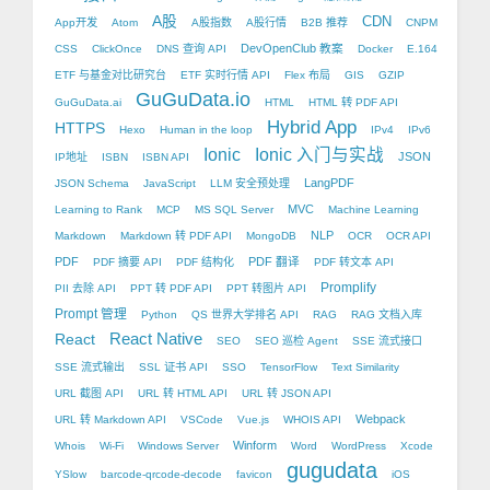
A股
CDN
App开发
Atom
A股指数
A股行情
B2B 推荐
CNPM
DevOpenClub 教案
CSS
ClickOnce
DNS 查询 API
Docker
E.164
ETF 与基金对比研究台
ETF 实时行情 API
Flex 布局
GIS
GZIP
GuGuData.io
GuGuData.ai
HTML
HTML 转 PDF API
Hybrid App
HTTPS
Hexo
Human in the loop
IPv4
IPv6
Ionic
Ionic 入门与实战
JSON
IP地址
ISBN
ISBN API
LangPDF
JSON Schema
JavaScript
LLM 安全预处理
MVC
Learning to Rank
MCP
MS SQL Server
Machine Learning
NLP
Markdown
Markdown 转 PDF API
MongoDB
OCR
OCR API
PDF
PDF 翻译
PDF 摘要 API
PDF 结构化
PDF 转文本 API
Promplify
PII 去除 API
PPT 转 PDF API
PPT 转图片 API
Prompt 管理
Python
QS 世界大学排名 API
RAG
RAG 文档入库
React Native
React
SEO
SEO 巡检 Agent
SSE 流式接口
SSE 流式输出
SSL 证书 API
SSO
TensorFlow
Text Similarity
URL 截图 API
URL 转 HTML API
URL 转 JSON API
Webpack
URL 转 Markdown API
VSCode
Vue.js
WHOIS API
Winform
Whois
Wi-Fi
Windows Server
Word
WordPress
Xcode
gugudata
YSlow
barcode-qrcode-decode
favicon
iOS