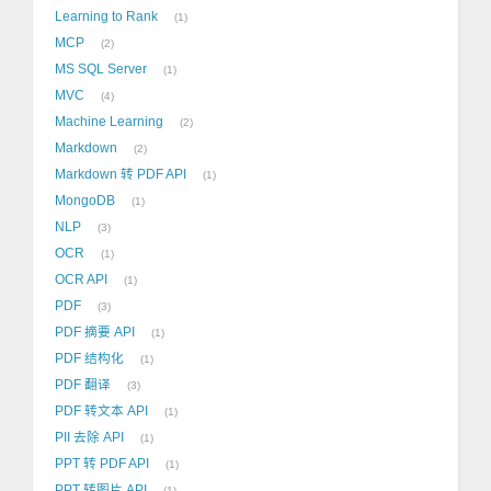
Learning to Rank
1
MCP
2
MS SQL Server
1
MVC
4
Machine Learning
2
Markdown
2
Markdown 转 PDF API
1
MongoDB
1
NLP
3
OCR
1
OCR API
1
PDF
3
PDF 摘要 API
1
PDF 结构化
1
PDF 翻译
3
PDF 转文本 API
1
PII 去除 API
1
PPT 转 PDF API
1
PPT 转图片 API
1