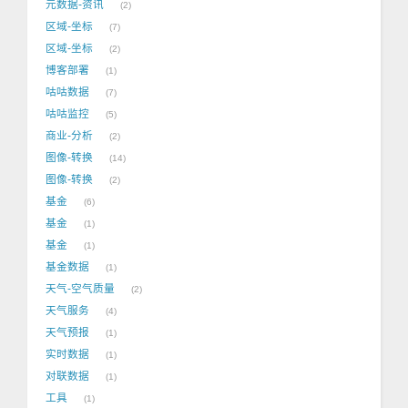
元数据-资讯
2
区域-坐标
7
区域-坐标
2
博客部署
1
咕咕数据
7
咕咕监控
5
商业-分析
2
图像-转换
14
图像-转换
2
基金
6
基金
1
基金
1
基金数据
1
天气-空气质量
2
天气服务
4
天气预报
1
实时数据
1
对联数据
1
工具
1