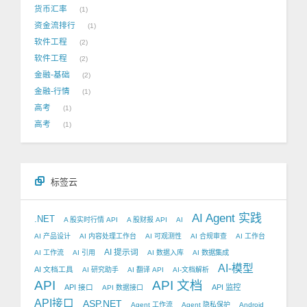
货币汇率
1
资金流排行
1
软件工程
2
软件工程
2
金融-基础
2
金融-行情
1
高考
1
高考
1
标签云
AI Agent 实践
.NET
A 股实时行情 API
A 股财报 API
AI
AI 产品设计
AI 内容处理工作台
AI 可观测性
AI 合规审查
AI 工作台
AI 提示词
AI 工作流
AI 引用
AI 数据入库
AI 数据集成
AI-模型
AI 文档工具
AI 研究助手
AI 翻译 API
AI-文档解析
API
API 文档
API 接口
API 监控
API 数据接口
API接口
ASP.NET
Agent 工作流
Agent 隐私保护
Android