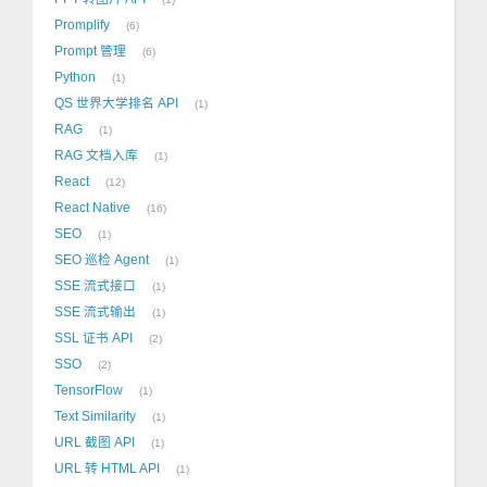
Promplify
6
Prompt 管理
6
Python
1
QS 世界大学排名 API
1
RAG
1
RAG 文档入库
1
React
12
React Native
16
SEO
1
SEO 巡检 Agent
1
SSE 流式接口
1
SSE 流式输出
1
SSL 证书 API
2
SSO
2
TensorFlow
1
Text Similarity
1
URL 截图 API
1
URL 转 HTML API
1