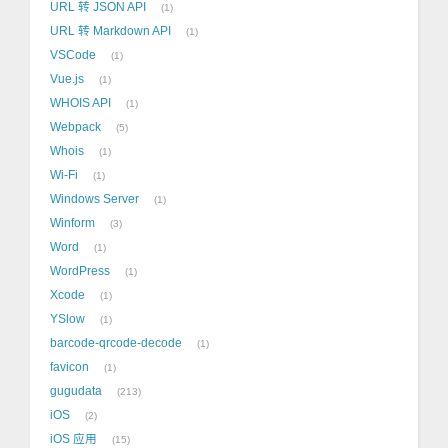
URL 转 JSON API
1
URL 转 Markdown API
1
VSCode
1
Vue.js
1
WHOIS API
1
Webpack
5
Whois
1
Wi-Fi
1
Windows Server
1
Winform
3
Word
1
WordPress
1
Xcode
1
YSlow
1
barcode-qrcode-decode
1
favicon
1
gugudata
213
iOS
2
iOS 应用
15