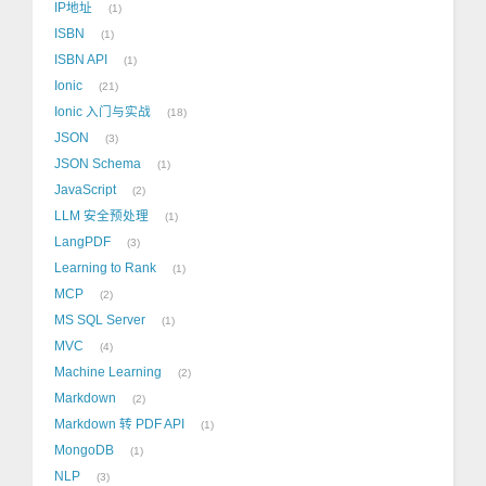
IP地址
1
ISBN
1
ISBN API
1
Ionic
21
Ionic 入门与实战
18
JSON
3
JSON Schema
1
JavaScript
2
LLM 安全预处理
1
LangPDF
3
Learning to Rank
1
MCP
2
MS SQL Server
1
MVC
4
Machine Learning
2
Markdown
2
Markdown 转 PDF API
1
MongoDB
1
NLP
3