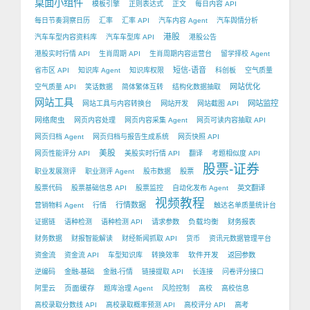
桌面小组件
模板引擎
正则表达式
正文
每日内容 API
每日节奏洞察日历
汇率
汇率 API
汽车内容 Agent
汽车舆情分析
港股
汽车车型内容资料库
汽车车型库 API
港股公告
港股实时行情 API
生肖周期 API
生肖周期内容运营台
留学择校 Agent
短信-语音
省市区 API
知识库 Agent
知识库权限
科创板
空气质量
网站优化
空气质量 API
笑话数据
简体繁体互转
结构化数据抽取
网站工具
网站监控
网站工具与内容转换台
网站开发
网站截图 API
网络爬虫
网页内容处理
网页内容采集 Agent
网页可读内容抽取 API
网页归档 Agent
网页归档与报告生成系统
网页快照 API
美股
网页性能评分 API
美股实时行情 API
翻译
考题相似度 API
股票-证券
职业发展测评
职业测评 Agent
股市数据
股票
股票代码
股票基础信息 API
股票监控
自动化发布 Agent
英文翻译
视频教程
行情数据
营销物料 Agent
行情
触达名单质量统计台
负载均衡
证据链
语种检测
语种检测 API
请求参数
财务报表
财务数据
财报智能解读
财经新闻抓取 API
货币
资讯元数据管理平台
软件开发
资金流
资金流 API
车型知识库
转换效率
返回参数
逆编码
金融-基础
金融-行情
链接提取 API
长连接
问卷评分接口
页面缓存
阿里云
题库治理 Agent
风险控制
高校
高校信息
高校录取分数线 API
高校录取概率预测 API
高校评分 API
高考