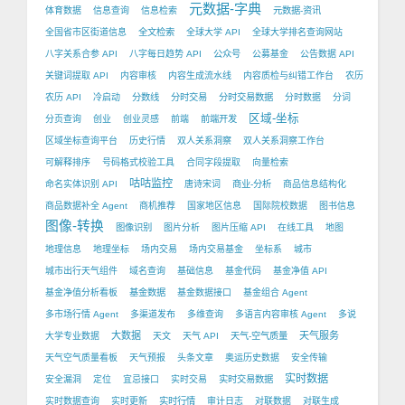
元数据-字典
体育数据
信息查询
信息检索
元数据-资讯
全国省市区街道信息
全文检索
全球大学 API
全球大学排名查询网站
八字关系合参 API
八字每日趋势 API
公众号
公募基金
公告数据 API
关键词提取 API
内容审核
内容生成流水线
内容质检与纠错工作台
农历
农历 API
冷启动
分数线
分时交易
分时交易数据
分时数据
分词
区域-坐标
分页查询
创业
创业灵感
前端
前端开发
区域坐标查询平台
历史行情
双人关系洞察
双人关系洞察工作台
可解释排序
号码格式校验工具
合同字段提取
向量检索
咕咕监控
命名实体识别 API
唐诗宋词
商业-分析
商品信息结构化
商品数据补全 Agent
商机推荐
国家地区信息
国际院校数据
图书信息
图像-转换
图像识别
图片分析
图片压缩 API
在线工具
地图
地理信息
地理坐标
场内交易
场内交易基金
坐标系
城市
城市出行天气组件
域名查询
基础信息
基金代码
基金净值 API
基金净值分析看板
基金数据
基金数据接口
基金组合 Agent
多市场行情 Agent
多渠道发布
多维查询
多语言内容审核 Agent
多说
大数据
天气服务
大学专业数据
天文
天气 API
天气-空气质量
天气空气质量看板
天气预报
头条文章
奥运历史数据
安全传输
实时数据
安全漏洞
定位
宜忌接口
实时交易
实时交易数据
实时数据查询
实时更新
实时行情
审计日志
对联数据
对联生成