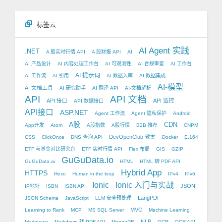
标签云
AI Agent 实践
.NET
A 股实时行情 API
A 股财报 API
AI
AI 产品设计
AI 内容处理工作台
AI 可观测性
AI 合规审查
AI 工作台
AI 提示词
AI 工作流
AI 引用
AI 数据入库
AI 数据集成
AI-模型
AI 文档工具
AI 研究助手
AI 翻译 API
AI-文档解析
API
API 文档
API 接口
API 监控
API 数据接口
API接口
ASP.NET
Agent 工作流
Agent 隐私保护
Android
A股
CDN
App开发
Atom
A股指数
A股行情
B2B 推荐
CNPM
DevOpenClub 教案
CSS
ClickOnce
DNS 查询 API
Docker
E.164
ETF 与基金对比研究台
ETF 实时行情 API
Flex 布局
GIS
GZIP
GuGuData.io
GuGuData.ai
HTML
HTML 转 PDF API
Hybrid App
HTTPS
Hexo
Human in the loop
IPv4
IPv6
Ionic
Ionic 入门与实战
JSON
IP地址
ISBN
ISBN API
LangPDF
JSON Schema
JavaScript
LLM 安全预处理
MVC
Learning to Rank
MCP
MS SQL Server
Machine Learning
NLP
Markdown
Markdown 转 PDF API
MongoDB
OCR
OCR API