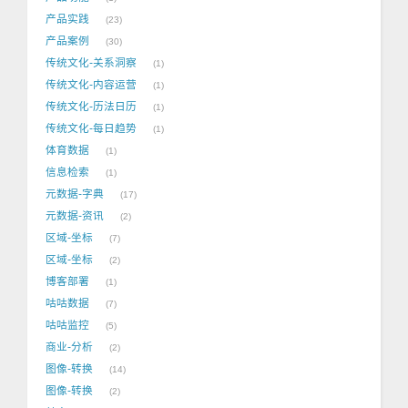
产品实践
23
产品案例
30
传统文化-关系洞察
1
传统文化-内容运营
1
传统文化-历法日历
1
传统文化-每日趋势
1
体育数据
1
信息检索
1
元数据-字典
17
元数据-资讯
2
区域-坐标
7
区域-坐标
2
博客部署
1
咕咕数据
7
咕咕监控
5
商业-分析
2
图像-转换
14
图像-转换
2