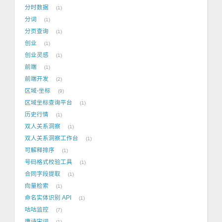
分时数据
1
分词
1
分页查询
1
创业
1
创业灵感
1
前端
1
前端开发
2
区域-坐标
9
区域坐标查询平台
1
历史行情
1
双人关系洞察
1
双人关系洞察工作台
1
可解释排序
1
号码格式校验工具
1
合同字段提取
1
向量检索
1
命名实体识别 API
1
咕咕监控
7
唐诗宋词
1