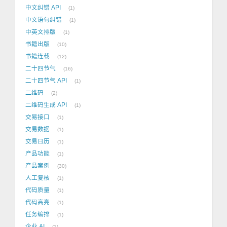
中文纠错 API
1
中文语句纠错
1
中英文排版
1
书籍出版
10
书籍连载
12
二十四节气
16
二十四节气 API
1
二维码
2
二维码生成 API
1
交易接口
1
交易数据
1
交易日历
1
产品功能
1
产品案例
30
人工复核
1
代码质量
1
代码高亮
1
任务编排
1
企业 AI
1