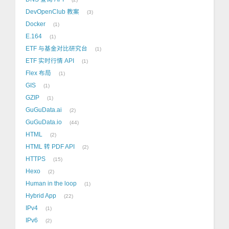
DevOpenClub 教案
3
Docker
1
E.164
1
ETF 与基金对比研究台
1
ETF 实时行情 API
1
Flex 布局
1
GIS
1
GZIP
1
GuGuData.ai
2
GuGuData.io
44
HTML
2
HTML 转 PDF API
2
HTTPS
15
Hexo
2
Human in the loop
1
Hybrid App
22
IPv4
1
IPv6
2