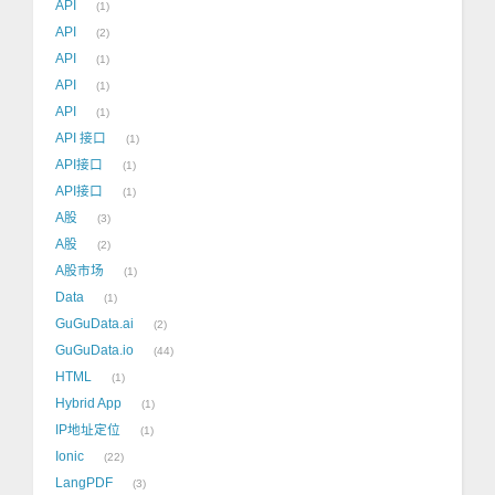
API
1
API
2
API
1
API
1
API
1
API 接口
1
API接口
1
API接口
1
A股
3
A股
2
A股市场
1
Data
1
GuGuData.ai
2
GuGuData.io
44
HTML
1
Hybrid App
1
IP地址定位
1
Ionic
22
LangPDF
3