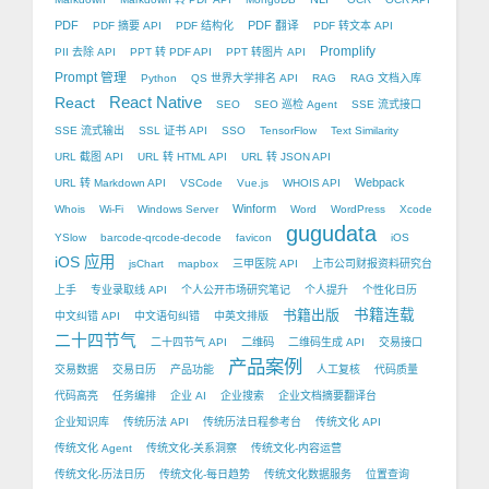
PDF
PDF 翻译
PDF 摘要 API
PDF 结构化
PDF 转文本 API
Promplify
PII 去除 API
PPT 转 PDF API
PPT 转图片 API
Prompt 管理
Python
QS 世界大学排名 API
RAG
RAG 文档入库
React Native
React
SEO
SEO 巡检 Agent
SSE 流式接口
SSE 流式输出
SSL 证书 API
SSO
TensorFlow
Text Similarity
URL 截图 API
URL 转 HTML API
URL 转 JSON API
Webpack
URL 转 Markdown API
VSCode
Vue.js
WHOIS API
Winform
Whois
Wi-Fi
Windows Server
Word
WordPress
Xcode
gugudata
YSlow
barcode-qrcode-decode
favicon
iOS
iOS 应用
jsChart
mapbox
三甲医院 API
上市公司财报资料研究台
上手
专业录取线 API
个人公开市场研究笔记
个人提升
个性化日历
书籍出版
书籍连载
中文纠错 API
中文语句纠错
中英文排版
二十四节气
二十四节气 API
二维码
二维码生成 API
交易接口
产品案例
交易数据
交易日历
产品功能
人工复核
代码质量
代码高亮
任务编排
企业 AI
企业搜索
企业文档摘要翻译台
企业知识库
传统历法 API
传统历法日程参考台
传统文化 API
传统文化 Agent
传统文化-关系洞察
传统文化-内容运营
传统文化-历法日历
传统文化-每日趋势
传统文化数据服务
位置查询