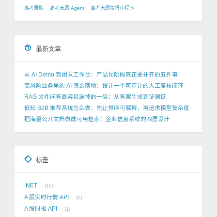
高考录取
高考志愿 Agent
高考志愿填报小程序
最新文章
从 AI Demo 到团队工作台：产品化阶段真正要补齐的五件事
高风险业务里的 AI 怎么落地：设计一个可审计的人工复核闭环
RAG 文件问答最容易漏掉的一层：从答案生成到证据链
低频 B2B 推荐系统怎么做：先让排序可解释，再追求模型复杂度
把海量公开文档做成可用检索：企业信息系统的四层设计
标签
.NET
11
A 股实时行情 API
1
A 股财报 API
1