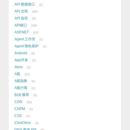
API 数据接口
1
API 文档
48
API 监控
5
API接口
18
ASP.NET
14
Agent 工作流
1
Agent 隐私保护
1
Android
2
App开发
2
Atom
1
A股
12
A股指数
1
A股行情
1
B2B 推荐
1
CDN
11
CNPM
1
CSS
1
ClickOnce
1
DNS 查询 API
2