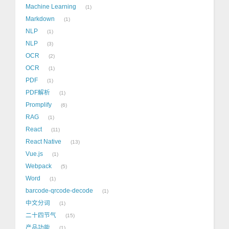
Machine Learning
1
Markdown
1
NLP
1
NLP
3
OCR
2
OCR
1
PDF
1
PDF解析
1
Promplify
6
RAG
1
React
11
React Native
13
Vue.js
1
Webpack
5
Word
1
barcode-qrcode-decode
1
中文分词
1
二十四节气
15
产品功能
1