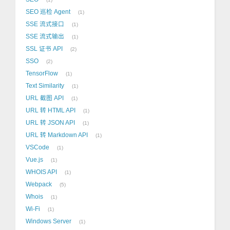
SEO 巡检 Agent
1
SSE 流式接口
1
SSE 流式输出
1
SSL 证书 API
2
SSO
2
TensorFlow
1
Text Similarity
1
URL 截图 API
1
URL 转 HTML API
1
URL 转 JSON API
1
URL 转 Markdown API
1
VSCode
1
Vue.js
1
WHOIS API
1
Webpack
5
Whois
1
Wi-Fi
1
Windows Server
1