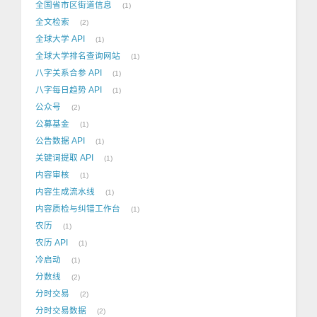
全国省市区街道信息
1
全文检索
2
全球大学 API
1
全球大学排名查询网站
1
八字关系合参 API
1
八字每日趋势 API
1
公众号
2
公募基金
1
公告数据 API
1
关键词提取 API
1
内容审核
1
内容生成流水线
1
内容质检与纠错工作台
1
农历
1
农历 API
1
冷启动
1
分数线
2
分时交易
2
分时交易数据
2