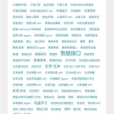
小程序开发
工具介绍
延迟加载
开发工具
开放式场内交易基金
开放式基金
开放接口
开源项目
开放式基金排行 API
开源组件
微信开发
异步任务
微信小程序
心理测评 API
必备工具
性能优化
性能调优
情感分析 API
慕课实战课程
手机号码
手机归属地查询
批量 PDF/OCR 归档系统
批量物料码生成系统
技术博客头条
抓取链接
投研分析 Agent
投研简报 Agent
招投标数据
指数历史
指数型基金
指数数据
接口
接口测试
推荐系统
搜索系统设计
教程
教育
教育-高考
教育咨询 Agent
教育数据
教育数据接口
教育题库去重
数据接口
数据
数据商店
数据分析
数据库
数据更新
数据查询
数据更新与维护
数据规范化
文件问答
文化娱乐-星座内容
文字-文本
文化娱乐应用
文化日历
文本 NLP 分析平台
文本-NLP
文本处理
文本摘要 API
文本相似度 API
文本纠错 API
文本脱敏
文本识别
文档字段抽取 API
文档解析 Agent
文档识别转换工作台
文档转换
文档转换 API
文章封面
文章抽取 API
文章摘要 API
新闻-资讯
日历组件
星座周期 API
星座周期内容中心
智能提取
智能文档字段抽取工作台
智能纠正
服务器
期权
期权实时行情数据
机器学习
本地服务 Agent
机构网点区域管理台
条形码
条形码 API
条码工具
架构
条码二维码工具台
极光推送
格式化
格式化输出