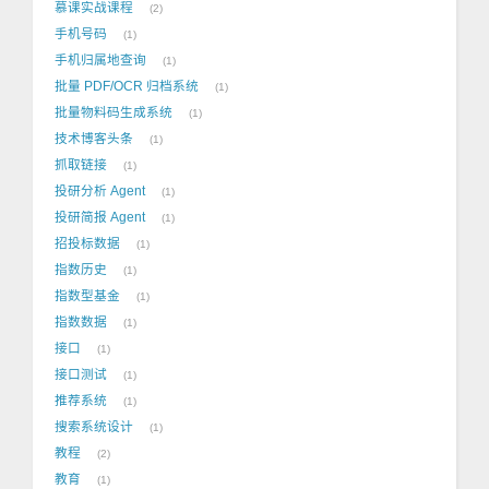
慕课实战课程
2
手机号码
1
手机归属地查询
1
批量 PDF/OCR 归档系统
1
批量物料码生成系统
1
技术博客头条
1
抓取链接
1
投研分析 Agent
1
投研简报 Agent
1
招投标数据
1
指数历史
1
指数型基金
1
指数数据
1
接口
1
接口测试
1
推荐系统
1
搜索系统设计
1
教程
2
教育
1