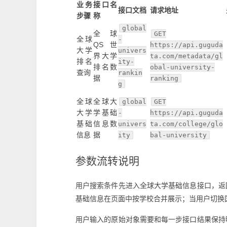
业务
接口名
接口文档
请求地址
步骤
称
global
全球
GET
全球
-
QS 世
https://api.guguda
大学
univers
界大学
ta.com/metadata/gl
排名
ity-
排名数
obal-university-
查询
rankin
据
ranking
g
全球
全球大
global
GET
大学
学基础
-
https://api.guguda
基础
信息数
univers
ta.com/college/glo
信息
据
ity
bal-university
参数流转说明
用户搜索条件先进入全球大学基础信息接口，返
基础信息在页面中按学校合并展示；当用户切换
用户输入的原始对象需要和每一步接口结果保持