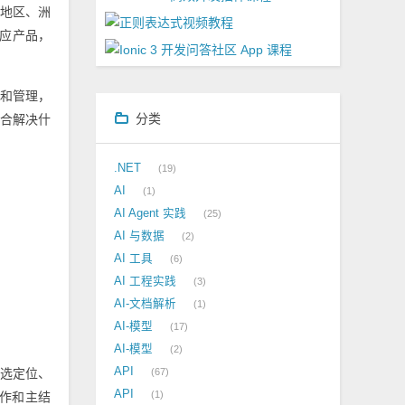
家地区、洲
对应产品，
和管理，
分类
合解决什
.NET
19
AI
1
AI Agent 实践
25
AI 与数据
2
AI 工具
6
AI 工程实践
3
AI-文档解析
1
AI-模型
17
AI-模型
2
API
67
选定位、
API
1
作和主结