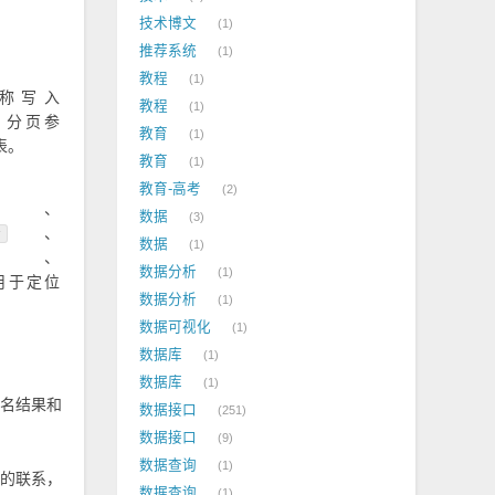
技术博文
1
推荐系统
1
教程
1
称写入
教程
1
，分页参
教育
1
表。
教育
1
教育-高考
2
、
数据
3
、
y
数据
1
、
数据分析
1
用于定位
数据分析
1
。
数据可视化
1
数据库
1
数据库
1
名结果和
数据接口
251
数据接口
9
数据查询
1
的联系，
数据查询
1