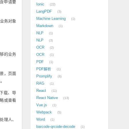
含申请要
Ionic
22
LangPDF
3
Machine Learning
1
业务对象
Markdown
1
NLP
1
NLP
3
OCR
2
够的业务
OCR
1
PDF
1
PDF解析
1
景，页面
Promplify
6
标。
RAG
1
React
11
下载、导
React Native
13
略或查看
Vue.js
1
Webpack
5
处理人、
Word
1
barcode-qrcode-decode
1