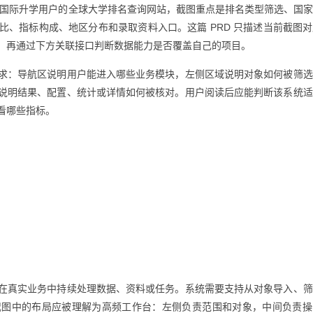
向国际升学用户的全球大学排名查询网站，截图重点是排名类型筛选、国
比、指标构成、地区分布和录取资料入口。这篇 PRD 只描述当前截图
，再通过下方关联接口判断数据能力是否覆盖自己的项目。
求：导航区说明用户能进入哪些业务模块，左侧区域说明对象如何被筛选
说明结果、配置、统计或详情如何被核对。用户阅读后应能判断该系统适
看哪些指标。
在真实业务中持续处理数据、资料或任务。系统需要支持从对象导入、筛
截图中的布局应被理解为高频工作台：左侧负责范围和对象，中间负责操