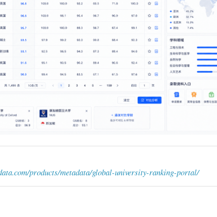
data.com/products/metadata/global-university-ranking-portal/