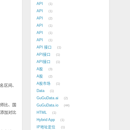
API
1
API
1
API
2
API
1
API
1
API
1
API 接口
1
API接口
1
API接口
1
A股
3
A股
2
A股市场
1
排名区间、
Data
1
GuGuData.ai
2
师比、国
GuGuData.io
44
持添加对比
HTML
1
Hybrid App
1
IP地址定位
1