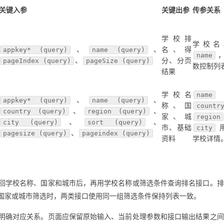
关键入参
关键出参
传参关系
学校排
学校名
、
、
名、得
appkey* (query)
name (query)
name
、
分、分页
pageIndex (query)
pageSize (query)
数控制列
结果
学校名
name
、
、
appkey* (query)
name (query)
称、国
countr
、
、
country (query)
region (query)
家、城
region
、
、
city (query)
sort (query)
市、基础
city
、
pagesize (query)
pageindex (query)
资料
学校详情
回学校名称、国家和城市后，再用学校名称或筛选条件查询排名接口。排
国家或城市筛选时，两类接口使用同一组筛选条件保持列表一致。
明确对应关系。页面应保留原始输入、当前处理参数和接口输出结果之间