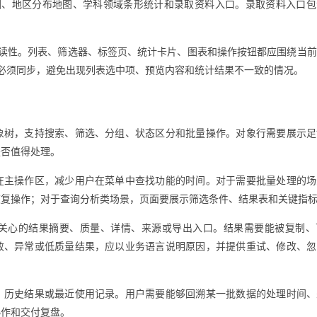
图、地区分布地图、学科领域条形统计和录取资料入口。录取资料入口包
读性。列表、筛选器、标签页、统计卡片、图表和操作按钮都应围绕当前
必须同步，避免出现列表选中项、预览内容和统计结果不一致的情况。
象树，支持搜索、筛选、分组、状态区分和批量操作。对象行需要展示足
是否值得处理。
在主操作区，减少用户在菜单中查找功能的时间。对于需要批量处理的场
恢复操作；对于查询分析类场景，页面要展示筛选条件、结果表和关键指
关心的结果摘要、质量、详情、来源或导出入口。结果需要能被复制、
败、异常或低质量结果，应以业务语言说明原因，并提供重试、修改、忽
、历史结果或最近使用记录。用户需要能够回溯某一批数据的处理时间、
协作和交付复盘。