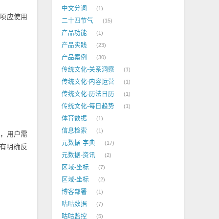
中文分词
1
项应使用
二十四节气
15
产品功能
1
产品实践
23
产品案例
30
传统文化-关系洞察
1
传统文化-内容运营
1
传统文化-历法日历
1
传统文化-每日趋势
1
体育数据
1
信息检索
1
，用户需
元数据-字典
17
有明确反
元数据-资讯
2
区域-坐标
7
区域-坐标
2
博客部署
1
咕咕数据
7
咕咕监控
5