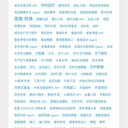
咕咕监控
命名实体识别 API
唐诗宋词
商业-分析
商品信息结构化
商品数据补全 Agent
商机推荐
国家地区信息
国际院校数据
图书信息
图像-转换
图像识别
图片分析
图片压缩 API
在线工具
地图
地理信息
地理坐标
场内交易
场内交易基金
坐标系
城市
城市出行天气组件
域名查询
基础信息
基金代码
基金净值 API
基金净值分析看板
基金数据
基金数据接口
基金组合 Agent
多市场行情 Agent
多渠道发布
多维查询
多语言内容审核 Agent
多说
大数据
天气服务
大学专业数据
天文
天气 API
天气-空气质量
天气空气质量看板
天气预报
头条文章
奥运历史数据
安全传输
实时数据
安全漏洞
定位
宜忌接口
实时交易
实时交易数据
实时数据查询
实时更新
实时行情
审计日志
对联数据
对联生成
小程序开发
工具介绍
延迟加载
开发工具
开放式场内交易基金
开放式基金
开放接口
开源项目
开放式基金排行 API
开源组件
微信开发
异步任务
微信小程序
心理测评 API
必备工具
性能优化
性能调优
情感分析 API
慕课实战课程
手机号码
手机归属地查询
批量 PDF/OCR 归档系统
批量物料码生成系统
技术博客头条
抓取链接
投研分析 Agent
投研简报 Agent
招投标数据
指数历史
指数型基金
指数数据
接口
接口测试
推荐系统
搜索系统设计
教程
教育