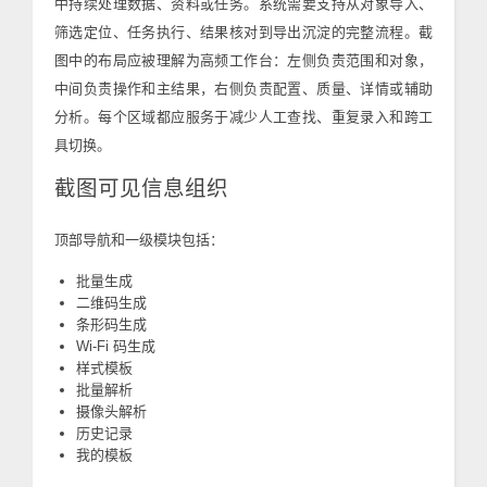
中持续处理数据、资料或任务。系统需要支持从对象导入、
筛选定位、任务执行、结果核对到导出沉淀的完整流程。截
图中的布局应被理解为高频工作台：左侧负责范围和对象，
中间负责操作和主结果，右侧负责配置、质量、详情或辅助
分析。每个区域都应服务于减少人工查找、重复录入和跨工
具切换。
截图可见信息组织
顶部导航和一级模块包括：
批量生成
二维码生成
条形码生成
Wi-Fi 码生成
样式模板
批量解析
摄像头解析
历史记录
我的模板