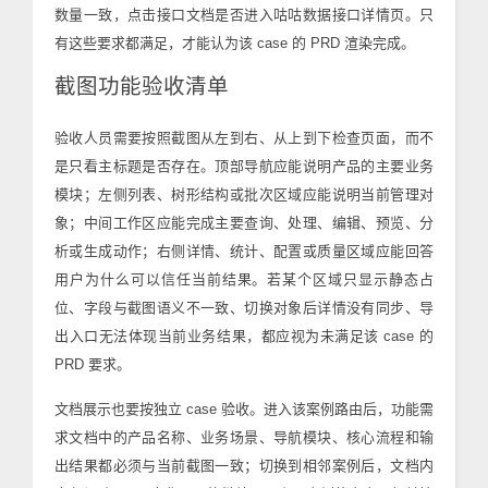
数量一致，点击接口文档是否进入咕咕数据接口详情页。只
有这些要求都满足，才能认为该 case 的 PRD 渲染完成。
截图功能验收清单
验收人员需要按照截图从左到右、从上到下检查页面，而不
是只看主标题是否存在。顶部导航应能说明产品的主要业务
模块；左侧列表、树形结构或批次区域应能说明当前管理对
象；中间工作区应能完成主要查询、处理、编辑、预览、分
析或生成动作；右侧详情、统计、配置或质量区域应能回答
用户为什么可以信任当前结果。若某个区域只显示静态占
位、字段与截图语义不一致、切换对象后详情没有同步、导
出入口无法体现当前业务结果，都应视为未满足该 case 的
PRD 要求。
文档展示也要按独立 case 验收。进入该案例路由后，功能需
求文档中的产品名称、业务场景、导航模块、核心流程和输
出结果都必须与当前截图一致；切换到相邻案例后，文档内