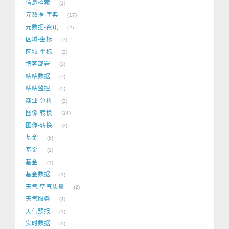
信息检索
1
元数据-字典
17
元数据-资讯
2
区域-坐标
7
区域-坐标
2
博客部署
1
咕咕数据
7
咕咕监控
5
商业-分析
2
图像-转换
14
图像-转换
2
基金
6
基金
1
基金
1
基金数据
1
天气-空气质量
2
天气服务
4
天气预报
1
实时数据
1