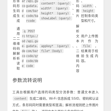
形
条
形
、
ar
/api.gu
、
content* (query)
码
形
码
、
co
gudata.
width
、
width* (query)
生
码
图
d
com/bar
height
、
height* (query)
成
生
片
控制条码类
e
code/ba
showLabel (query)
成
型和尺寸。
rcode
解
通
析
q
POST
用
文
用户上传图
rc
https:/
二
二
本
片作为
od
/api.gu
维
维
、
、
，
e-
gudata.
appkey* (query)
file
码
码
二
结果用于校
de
com/bar
file* (body)
解
解
维
验生成内
co
code/qr
析
析
码
容。
d
code/de
读
内
e
code
取
容
参数流转说明
工具台根据用户选择的码类型分流参数：普通文本进入
生成二维码，Wi-Fi 信息拆成 SSID、密码和认证
content
方式，条形码同时需要类型和宽高；解析流程则把上传图片