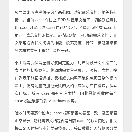
页面渲染顺序应保持为产品截图、功能需求文档、相关数据
接口。当前 case 有独立 PRD 时显示文档区，切换到任意其
他 case 时显示该 case 自己的文档，不能出现所有 case 共
用同一篇总文档的情况。文档标题统一为“功能需求文档”，正
文采用适合长文阅读的排版，段落宽度、行距、标题层级和
列表样式要与工程站点风格一致。
桌面端需要保留左侧导航固定能力，用户阅读长文和接口列
表时仍能切换案例。移动端需要单列展示，图片、文档、接
口列表不能互相遮挡，表格或长内容不能造成页面整体横向
溢出。没有配置或加载失败的文档不应显示空白模块；但本
次目标是所有 case 都有对应文档，因此最终验收时每个
case 都应能读取到 Markdown 内容。
验收时需要逐个检查：case 标题是否与截图一致，截图是否
正常显示，功能需求文档是否是当前 case 的独立内容，相关
接口是否仍按行业分类完整显示，接口数量是否与侧边分类