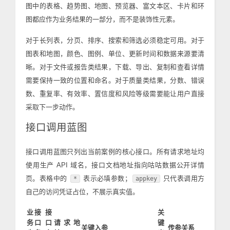
图中的表格、趋势图、地图、预览器、富文本区、卡片和环
图都应作为业务结果的一部分，而不是装饰性元素。
对于长列表，分页、排序、搜索和筛选必须稳定可用。对于
图表和地图，颜色、图例、单位、更新时间和数据来源要清
晰。对于文件或报告类结果，下载、导出、复制和查看详情
需要保持一致的位置和命名。对于质量类结果，分数、错误
数、重复率、有效率、置信度和风险等级需要能让用户直接
采取下一步动作。
接口调用蓝图
接口调用蓝图只列出当前案例的核心接口。所有请求地址均
使用生产 API 域名，接口文档地址指向咕咕数据公开详情
页。表格中的
表示必填参数；
只代表调用方
*
appkey
自己的访问凭证占位，不展示真实值。
业
接
接
关
务
口
口
请求地
键
关键入参
传参关系