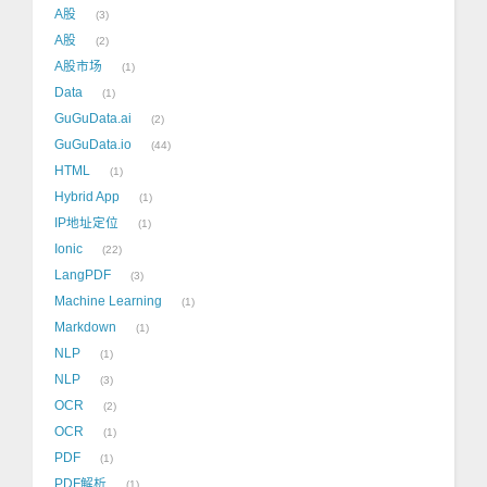
A股
3
A股
2
A股市场
1
Data
1
GuGuData.ai
2
GuGuData.io
44
HTML
1
Hybrid App
1
IP地址定位
1
Ionic
22
LangPDF
3
Machine Learning
1
Markdown
1
NLP
1
NLP
3
OCR
2
OCR
1
PDF
1
PDF解析
1