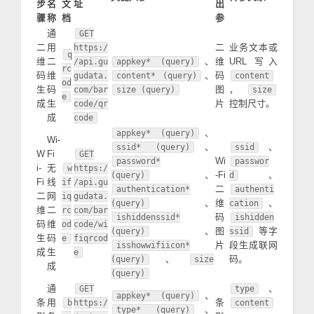
步
名
文
址
出
骤
称
档
参
通
GET
二
用
二
业务文本或
https:/
q
维
二
、
维
URL 写入
/api.gu
appkey* (query)
rc
码
维
、
码
gudata.
content* (query)
content
od
生
码
图
，
com/bar
size (query)
size
e
成
生
片
控制尺寸。
code/qr
成
code
、
appkey* (query)
Wi-
、
、
ssid* (query)
ssid
W
Fi
GET
Wi
password*
passwor
i-
无
w
https:/
、
-Fi
、
(query)
d
Fi
线
if
/api.gu
二
authentication*
authenti
二
网
iq
gudata.
、
维
、
(query)
cation
维
二
rc
com/bar
码
ishiddenssid*
ishidden
码
维
od
code/wi
、
图
等字
(query)
ssid
生
码
e
fiqrcod
片
段生成联网
isshowwifiicon*
成
生
e
、
码。
(query)
size
成
(query)
通
、
GET
type
、
appkey* (query)
条
用
条
b
https:/
content
、
type* (query)