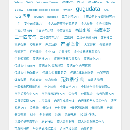
Winform
Whois
Wi-Fi
Windows Server
Word
WordPress
Xcode
gugudata
YSlow
barcode-qrcode-decode
favicon
iOS
iOS 应用
jsChart
mapbox
三甲医院 API
上市公司财报资料研究台
上手
专业录取线 API
个人公开市场研究笔记
个人提升
个性化日历
书籍出版
书籍连载
中文纠错 API
中文语句纠错
中英文排版
二十四节气
二十四节气 API
二维码
二维码生成 API
交易接口
产品案例
交易数据
交易日历
产品功能
人工复核
代码质量
代码高亮
任务编排
企业 AI
企业搜索
企业文档摘要翻译台
企业知识库
传统历法 API
传统历法日程参考台
传统文化 API
传统文化 Agent
传统文化-关系洞察
传统文化-内容运营
传统文化-历法日历
传统文化-每日趋势
传统文化数据服务
位置查询
元数据-字典
体育数据
信息查询
信息检索
元数据-资讯
全国省市区街道信息
全文检索
全球大学 API
全球大学排名查询网站
八字关系合参 API
八字每日趋势 API
公众号
公募基金
公告数据 API
关键词提取 API
内容审核
内容生成流水线
内容质检与纠错工作台
农历
农历 API
冷启动
分数线
分时交易
分时交易数据
分时数据
分词
区域-坐标
分页查询
创业
创业灵感
前端
前端开发
区域坐标查询平台
历史行情
双人关系洞察
双人关系洞察工作台
可解释排序
号码格式校验工具
合同字段提取
向量检索