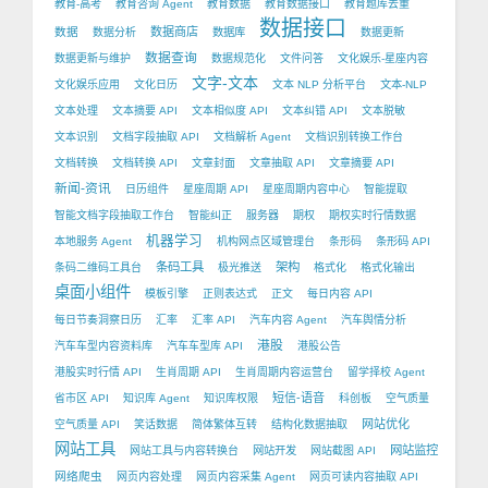
教育-高考
教育咨询 Agent
教育数据
教育数据接口
教育题库去重
数据接口
数据
数据商店
数据分析
数据库
数据更新
数据查询
数据更新与维护
数据规范化
文件问答
文化娱乐-星座内容
文字-文本
文化娱乐应用
文化日历
文本 NLP 分析平台
文本-NLP
文本处理
文本摘要 API
文本相似度 API
文本纠错 API
文本脱敏
文本识别
文档字段抽取 API
文档解析 Agent
文档识别转换工作台
文档转换
文档转换 API
文章封面
文章抽取 API
文章摘要 API
新闻-资讯
日历组件
星座周期 API
星座周期内容中心
智能提取
智能文档字段抽取工作台
智能纠正
服务器
期权
期权实时行情数据
机器学习
本地服务 Agent
机构网点区域管理台
条形码
条形码 API
条码工具
架构
条码二维码工具台
极光推送
格式化
格式化输出
桌面小组件
模板引擎
正则表达式
正文
每日内容 API
每日节奏洞察日历
汇率
汇率 API
汽车内容 Agent
汽车舆情分析
港股
汽车车型内容资料库
汽车车型库 API
港股公告
港股实时行情 API
生肖周期 API
生肖周期内容运营台
留学择校 Agent
短信-语音
省市区 API
知识库 Agent
知识库权限
科创板
空气质量
网站优化
空气质量 API
笑话数据
简体繁体互转
结构化数据抽取
网站工具
网站监控
网站工具与内容转换台
网站开发
网站截图 API
网络爬虫
网页内容处理
网页内容采集 Agent
网页可读内容抽取 API