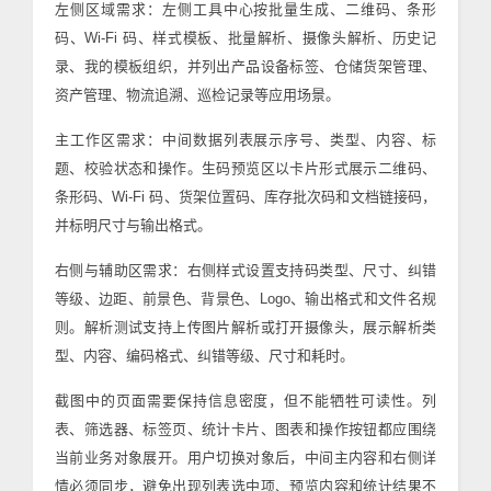
左侧区域需求：左侧工具中心按批量生成、二维码、条形
码、Wi-Fi 码、样式模板、批量解析、摄像头解析、历史记
录、我的模板组织，并列出产品设备标签、仓储货架管理、
资产管理、物流追溯、巡检记录等应用场景。
主工作区需求：中间数据列表展示序号、类型、内容、标
题、校验状态和操作。生码预览区以卡片形式展示二维码、
条形码、Wi-Fi 码、货架位置码、库存批次码和文档链接码，
并标明尺寸与输出格式。
右侧与辅助区需求：右侧样式设置支持码类型、尺寸、纠错
等级、边距、前景色、背景色、Logo、输出格式和文件名规
则。解析测试支持上传图片解析或打开摄像头，展示解析类
型、内容、编码格式、纠错等级、尺寸和耗时。
截图中的页面需要保持信息密度，但不能牺牲可读性。列
表、筛选器、标签页、统计卡片、图表和操作按钮都应围绕
当前业务对象展开。用户切换对象后，中间主内容和右侧详
情必须同步，避免出现列表选中项、预览内容和统计结果不