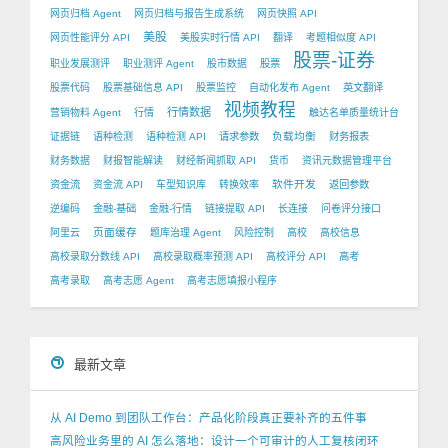
网页归档 Agent
网页归档与报告生成系统
网页快照 API
美股
网页性能评分 API
美股实时行情 API
翻译
考题相似度 API
股票-证券
职业发展测评
职业测评 Agent
股市数据
股票
股票代码
股票基础信息 API
股票监控
自动化发布 Agent
英文翻译
视频教程
行情数据
营销物料 Agent
行情
触达名单质量统计台
负载均衡
证据链
语种检测
语种检测 API
请求参数
财务报表
财务数据
财报智能解读
财经新闻抓取 API
货币
资讯元数据管理平台
软件开发
资金流
资金流 API
车型知识库
转换效率
返回参数
逆编码
金融-基础
金融-行情
链接提取 API
长连接
问卷评分接口
页面缓存
阿里云
题库治理 Agent
风险控制
高校
高校信息
高校录取分数线 API
高校录取概率预测 API
高校评分 API
高考
高考录取
高考志愿 Agent
高考志愿填报小程序
最新文章
从 AI Demo 到团队工作台：产品化阶段真正要补齐的五件事
高风险业务里的 AI 怎么落地：设计一个可审计的人工复核闭环