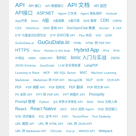
API
API 文档
API 接口
API 监控
API 数据接口
API接口
ASP.NET
Agent 工作流
Agent 隐私保护
Android
A股
CDN
App开发
Atom
A股指数
A股行情
B2B 推荐
CNPM
DevOpenClub 教案
CSS
ClickOnce
DNS 查询 API
Docker
E.164
ETF 与基金对比研究台
ETF 实时行情 API
Flex 布局
GIS
GZIP
GuGuData.io
GuGuData.ai
HTML
HTML 转 PDF API
Hybrid App
HTTPS
Hexo
Human in the loop
IPv4
IPv6
Ionic
Ionic 入门与实战
JSON
IP地址
ISBN
ISBN API
LangPDF
JSON Schema
JavaScript
LLM 安全预处理
MVC
Learning to Rank
MCP
MS SQL Server
Machine Learning
NLP
Markdown
Markdown 转 PDF API
MongoDB
OCR
OCR API
PDF
PDF 翻译
PDF 摘要 API
PDF 结构化
PDF 转文本 API
Promplify
PII 去除 API
PPT 转 PDF API
PPT 转图片 API
Prompt 管理
Python
QS 世界大学排名 API
RAG
RAG 文档入库
React Native
React
SEO
SEO 巡检 Agent
SSE 流式接口
SSE 流式输出
SSL 证书 API
SSO
TensorFlow
Text Similarity
URL 截图 API
URL 转 HTML API
URL 转 JSON API
Webpack
URL 转 Markdown API
VSCode
Vue.js
WHOIS API