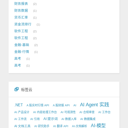
财务报表
2
财务数据
1
货币汇率
1
资金流排行
1
软件工程
2
软件工程
2
金融-基础
2
金融-行情
1
高考
1
高考
1
标签云
AI Agent 实践
.NET
A 股实时行情 API
A 股财报 API
AI
AI 产品设计
AI 内容处理工作台
AI 可观测性
AI 合规审查
AI 工作台
AI 提示词
AI 工作流
AI 引用
AI 数据入库
AI 数据集成
AI-模型
AI 文档工具
AI 研究助手
AI 翻译 API
AI-文档解析