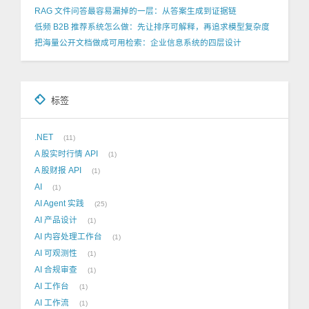
RAG 文件问答最容易漏掉的一层：从答案生成到证据链
低频 B2B 推荐系统怎么做：先让排序可解释，再追求模型复杂度
把海量公开文档做成可用检索：企业信息系统的四层设计
标签
.NET
11
A 股实时行情 API
1
A 股财报 API
1
AI
1
AI Agent 实践
25
AI 产品设计
1
AI 内容处理工作台
1
AI 可观测性
1
AI 合规审查
1
AI 工作台
1
AI 工作流
1