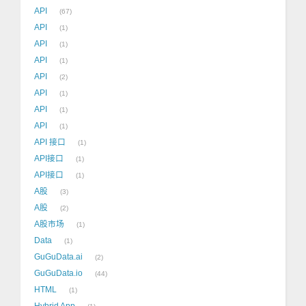
API
67
API
1
API
1
API
1
API
2
API
1
API
1
API
1
API 接口
1
API接口
1
API接口
1
A股
3
A股
2
A股市场
1
Data
1
GuGuData.ai
2
GuGuData.io
44
HTML
1
Hybrid App