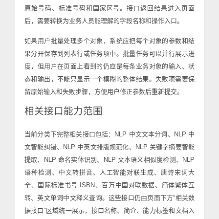
原始号码、标准号码和国家区号。接口返回结果进入页面
后，需要转换为业务人员能理解的字段名称和操作入口。
如果用户批量处理多个对象，系统应把每个对象的参数和结
果分开保存到列表行或任务项中。批量任务可以并行展示进
度，但用户在页面上看到的仍应是每条业务对象的输入、状
态和输出，不能只显示一个模糊的整体结果。失败项需要保
留原始输入和失败步骤，方便用户修正参数后重新提交。
相关接口能力范围
当前分类下完整相关接口包括：NLP 中文文本分词、NLP 中
文智能纠错、NLP 中英文排版规范化、NLP 关键字摘要智能
提取、NLP 命名实体识别、NLP 文本语义相似度检测、NLP
语种检测、中文转拼音、人工智能对联生成、唐诗宋词大
全、国际标准书号 ISBN、百万中国对联数据、简体繁体互
转、英文单词中文释义查询。这些接口仍由页面下方“相关数
据接口”区域统一展示，接口名称、简介、能力标签和文档入