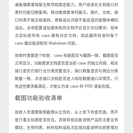
桌面端需要保留左侧导航固定能力，用户阅读长文和接口列
表时仍能切换案例。移动端需要单列展示，图片、文档、接
口列表不能互相遮挡，表格或长内容不能造成页面整体横向
溢出。没有配置或加载失败的文档不应显示空白模块；但本
次目标是所有 case 都有对应文档，因此最终验收时每个
case 都应能读取到 Markdown 内容。
验收时需要逐个检查：case 标题是否与截图一致，截图是否
正常显示，功能需求文档是否是当前 case 的独立内容，相关
接口是否仍按行业分类完整显示，接口数量是否与侧边分类
数量一致，点击接口文档是否进入咕咕数据接口详情页。只
有这些要求都满足，才能认为该 case 的 PRD 渲染完成。
截图功能验收清单
验收人员需要按照截图从左到右、从上到下检查页面，而不
是只看主标题是否存在。顶部导航应能说明产品的主要业务
模块；左侧列表、树形结构或批次区域应能说明当前管理对