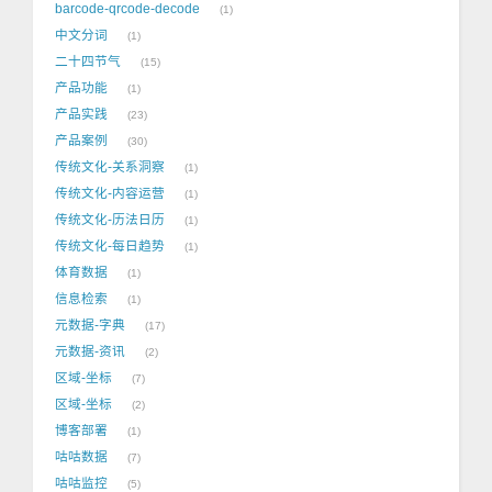
barcode-qrcode-decode
1
中文分词
1
二十四节气
15
产品功能
1
产品实践
23
产品案例
30
传统文化-关系洞察
1
传统文化-内容运营
1
传统文化-历法日历
1
传统文化-每日趋势
1
体育数据
1
信息检索
1
元数据-字典
17
元数据-资讯
2
区域-坐标
7
区域-坐标
2
博客部署
1
咕咕数据
7
咕咕监控
5