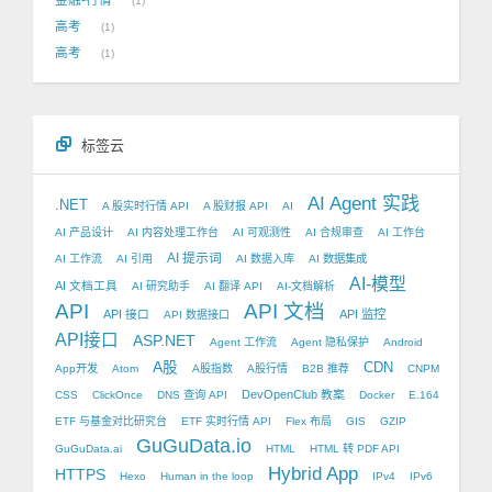
1
高考
1
高考
1
标签云
AI Agent 实践
.NET
A 股实时行情 API
A 股财报 API
AI
AI 产品设计
AI 内容处理工作台
AI 可观测性
AI 合规审查
AI 工作台
AI 提示词
AI 工作流
AI 引用
AI 数据入库
AI 数据集成
AI-模型
AI 文档工具
AI 研究助手
AI 翻译 API
AI-文档解析
API
API 文档
API 接口
API 监控
API 数据接口
API接口
ASP.NET
Agent 工作流
Agent 隐私保护
Android
A股
CDN
App开发
Atom
A股指数
A股行情
B2B 推荐
CNPM
DevOpenClub 教案
CSS
ClickOnce
DNS 查询 API
Docker
E.164
ETF 与基金对比研究台
ETF 实时行情 API
Flex 布局
GIS
GZIP
GuGuData.io
GuGuData.ai
HTML
HTML 转 PDF API
Hybrid App
HTTPS
Hexo
Human in the loop
IPv4
IPv6