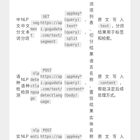
词
项
appkey*
列
GET
中
NLP
、
原文写入
(query)
表
seg
https://ap
文
中文
，分词
text*
text
、
men
i.gugudata
分
文本
、
结果用于标签
(query)
切
t
.com/text/
词
分词
和检索。
split
分
segment
(query)
结
果
语
言
POST
名
nlp
语
原文写入
https://ap
appkey*
NLP
称
dete
种
、
，
i.gugudata
(query)
content
语种
、
ctla
检
帮助决定后续
.com/text/
content*
检测
置
ngua
测
处理方式。
detectlang
(body)
信
ge
uage
结
果
实
体
名
nlp
POST
实
NLP
称
原文写入
enti
https://ap
appkey*