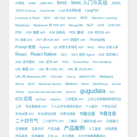
Ionic
Ionic 入门与实战
JSON
IP地址
ISBN
ISBN API
LangPDF
JSON Schema
JavaScript
LLM 安全预处理
MVC
Learning to Rank
MCP
MS SQL Server
Machine Learning
NLP
Markdown
Markdown 转 PDF API
MongoDB
OCR
OCR API
PDF
PDF 翻译
PDF 摘要 API
PDF 结构化
PDF 转文本 API
Promplify
PII 去除 API
PPT 转 PDF API
PPT 转图片 API
Prompt 管理
Python
QS 世界大学排名 API
RAG
RAG 文档入库
React Native
React
SEO
SEO 巡检 Agent
SSE 流式接口
SSE 流式输出
SSL 证书 API
SSO
TensorFlow
Text Similarity
URL 截图 API
URL 转 HTML API
URL 转 JSON API
Webpack
URL 转 Markdown API
VSCode
Vue.js
WHOIS API
Winform
Whois
Wi-Fi
Windows Server
Word
WordPress
Xcode
gugudata
YSlow
barcode-qrcode-decode
favicon
iOS
iOS 应用
jsChart
mapbox
三甲医院 API
上市公司财报资料研究台
上手
专业录取线 API
个人公开市场研究笔记
个人提升
个性化日历
书籍出版
书籍连载
中文纠错 API
中文语句纠错
中英文排版
二十四节气
二十四节气 API
二维码
二维码生成 API
交易接口
产品案例
交易数据
交易日历
产品功能
人工复核
代码质量
代码高亮
任务编排
企业 AI
企业搜索
企业文档摘要翻译台