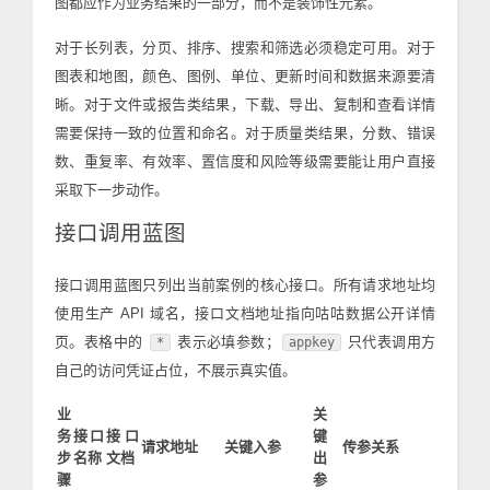
图都应作为业务结果的一部分，而不是装饰性元素。
对于长列表，分页、排序、搜索和筛选必须稳定可用。对于
图表和地图，颜色、图例、单位、更新时间和数据来源要清
晰。对于文件或报告类结果，下载、导出、复制和查看详情
需要保持一致的位置和命名。对于质量类结果，分数、错误
数、重复率、有效率、置信度和风险等级需要能让用户直接
采取下一步动作。
接口调用蓝图
接口调用蓝图只列出当前案例的核心接口。所有请求地址均
使用生产 API 域名，接口文档地址指向咕咕数据公开详情
页。表格中的
表示必填参数；
只代表调用方
*
appkey
自己的访问凭证占位，不展示真实值。
业
关
务
接口
接口
键
请求地址
关键入参
传参关系
步
名称
文档
出
骤
参