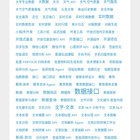
大数据
天气服务
大学专业数据
天文
天气 API
天气-空气质量
天气空气质量看板
天气预报
头条文章
奥运历史数据
安全传输
实时数据
安全漏洞
定位
宜忌接口
实时交易
实时交易数据
实时数据查询
实时更新
实时行情
审计日志
对联数据
对联生成
小程序开发
工具介绍
延迟加载
开发工具
开放式场内交易基金
开放式基金
开放接口
开源项目
开放式基金排行 API
开源组件
微信开发
异步任务
微信小程序
心理测评 API
必备工具
性能优化
性能调优
情感分析 API
慕课实战课程
手机号码
手机归属地查询
批量 PDF/OCR 归档系统
批量物料码生成系统
技术博客头条
抓取链接
投研分析 Agent
投研简报 Agent
招投标数据
指数历史
指数型基金
指数数据
接口
接口测试
推荐系统
搜索系统设计
教程
教育
教育-高考
教育咨询 Agent
教育数据
教育数据接口
教育题库去重
数据接口
数据
数据商店
数据分析
数据库
数据更新
数据查询
数据更新与维护
数据规范化
文件问答
文化娱乐-星座内容
文字-文本
文化娱乐应用
文化日历
文本 NLP 分析平台
文本-NLP
文本处理
文本摘要 API
文本相似度 API
文本纠错 API
文本脱敏
文本识别
文档字段抽取 API
文档解析 Agent
文档识别转换工作台
文档转换
文档转换 API
文章封面
文章抽取 API
文章摘要 API
新闻-资讯
日历组件
星座周期 API
星座周期内容中心
智能提取