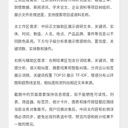
舆情数据、新闻资讯、学术论文、企业资料等项目树组织，
展示文件处理进度，支持搜索项目或语料名称。
主工作区需求：中间正文抽取区展示调研文本，关键词、实
体、时间、数值、人名、地点、产品品牌、事件等信息以不
同颜色高亮。下方句子级分析表展示情感倾向、置信度、关
键词数、实体数和操作。
右侧与辅助区需求：右侧结果区包含分词结果、关键词、情
感分析、语义相似度、摘要结果和智能纠错。分词云以标签
展示词频，关键词权重 TOP10 展示 TF-IDF，情感分布以环
图和趋势线呈现，相似度检测列出相近文本来源。
截图中的页面需要保持信息密度，但不能牺牲可读性。列
表、筛选器、标签页、统计卡片、图表和操作按钮都应围绕
当前业务对象展开。用户切换对象后，中间主内容和右侧详
情必须同步，避免出现列表选中项、预览内容和统计结果不
一致的情况。