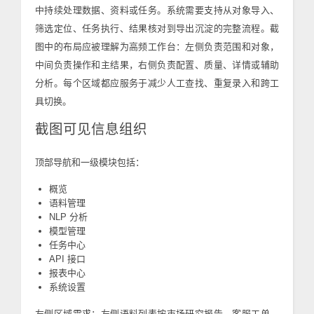
中持续处理数据、资料或任务。系统需要支持从对象导入、
筛选定位、任务执行、结果核对到导出沉淀的完整流程。截
图中的布局应被理解为高频工作台：左侧负责范围和对象，
中间负责操作和主结果，右侧负责配置、质量、详情或辅助
分析。每个区域都应服务于减少人工查找、重复录入和跨工
具切换。
截图可见信息组织
顶部导航和一级模块包括：
概览
语料管理
NLP 分析
模型管理
任务中心
API 接口
报表中心
系统设置
左侧区域需求：左侧语料列表按市场研究报告、客服工单、