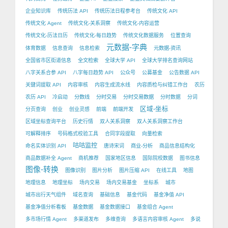
企业知识库
传统历法 API
传统历法日程参考台
传统文化 API
传统文化 Agent
传统文化-关系洞察
传统文化-内容运营
传统文化-历法日历
传统文化-每日趋势
传统文化数据服务
位置查询
元数据-字典
体育数据
信息查询
信息检索
元数据-资讯
全国省市区街道信息
全文检索
全球大学 API
全球大学排名查询网站
八字关系合参 API
八字每日趋势 API
公众号
公募基金
公告数据 API
关键词提取 API
内容审核
内容生成流水线
内容质检与纠错工作台
农历
农历 API
冷启动
分数线
分时交易
分时交易数据
分时数据
分词
区域-坐标
分页查询
创业
创业灵感
前端
前端开发
区域坐标查询平台
历史行情
双人关系洞察
双人关系洞察工作台
可解释排序
号码格式校验工具
合同字段提取
向量检索
咕咕监控
命名实体识别 API
唐诗宋词
商业-分析
商品信息结构化
商品数据补全 Agent
商机推荐
国家地区信息
国际院校数据
图书信息
图像-转换
图像识别
图片分析
图片压缩 API
在线工具
地图
地理信息
地理坐标
场内交易
场内交易基金
坐标系
城市
城市出行天气组件
域名查询
基础信息
基金代码
基金净值 API
基金净值分析看板
基金数据
基金数据接口
基金组合 Agent
多市场行情 Agent
多渠道发布
多维查询
多语言内容审核 Agent
多说