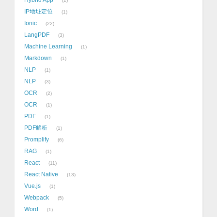
1
IP地址定位
1
Ionic
22
LangPDF
3
Machine Learning
1
Markdown
1
NLP
1
NLP
3
OCR
2
OCR
1
PDF
1
PDF解析
1
Promplify
6
RAG
1
React
11
React Native
13
Vue.js
1
Webpack
5
Word
1