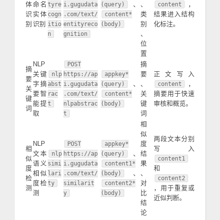
体
命名
、
、
，
tyre
i.gugudata
(query)
content
识
实体
类
结果进入结构
cogn
.com/text/
content*
别
识别
别
化标注。
itio
entityreco
(body)
、
n
gnition
位
置
NLP
摘
POST
摘
关键
要
正文写入
nlp
https://ap
appkey*
要
字摘
、
、
，
abst
i.gugudata
(query)
content
关
要智
关
摘要用于快速
rac
.com/text/
content*
键
能提
键
审核和概览。
t
nlpabstrac
(body)
词
取
词
t
相
似
两段文本分别
NLP
度
POST
appkey*
相
写入
文本
、
结
nlp
https://ap
(query)
似
content1
语义
果
simi
i.gugudata
content1*
度
和
相似
、
、
lari
.com/text/
(body)
检
content2
度检
对
ty
similarit
content2*
测
，用于重复或
测
比
y
(body)
近似判断。
结
论