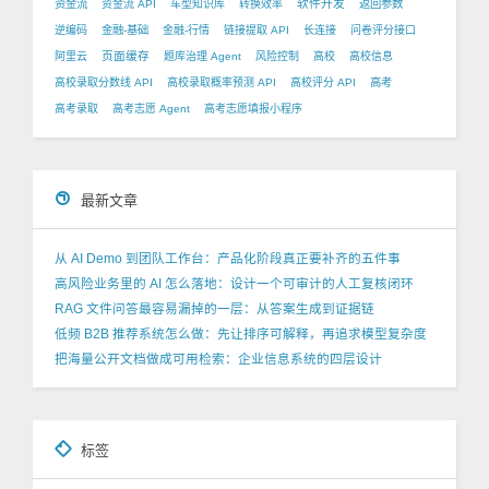
软件开发
资金流
资金流 API
车型知识库
转换效率
返回参数
逆编码
金融-基础
金融-行情
链接提取 API
长连接
问卷评分接口
页面缓存
阿里云
题库治理 Agent
风险控制
高校
高校信息
高校录取分数线 API
高校录取概率预测 API
高校评分 API
高考
高考录取
高考志愿 Agent
高考志愿填报小程序
最新文章
从 AI Demo 到团队工作台：产品化阶段真正要补齐的五件事
高风险业务里的 AI 怎么落地：设计一个可审计的人工复核闭环
RAG 文件问答最容易漏掉的一层：从答案生成到证据链
低频 B2B 推荐系统怎么做：先让排序可解释，再追求模型复杂度
把海量公开文档做成可用检索：企业信息系统的四层设计
标签