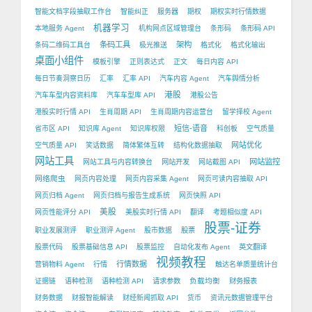
智能文档字段抽取工作台
智能纠正
服务器
期权
期权实时行情数据
机器学习
本地服务 Agent
机构网点区域管理台
条形码
条形码 API
条码工具
架构
条码二维码工具台
极光推送
格式化
格式化输出
桌面小组件
模板引擎
正则表达式
正文
每日内容 API
每日节奏洞察日历
汇率
汇率 API
汽车内容 Agent
汽车舆情分析
港股
汽车车型内容资料库
汽车车型库 API
港股公告
港股实时行情 API
生肖周期 API
生肖周期内容运营台
留学择校 Agent
短信-语音
省市区 API
知识库 Agent
知识库权限
科创板
空气质量
网站优化
空气质量 API
笑话数据
简体繁体互转
结构化数据抽取
网站工具
网站监控
网站工具与内容转换台
网站开发
网站截图 API
网络爬虫
网页内容处理
网页内容采集 Agent
网页可读内容抽取 API
网页归档 Agent
网页归档与报告生成系统
网页快照 API
美股
网页性能评分 API
美股实时行情 API
翻译
考题相似度 API
股票-证券
职业发展测评
职业测评 Agent
股市数据
股票
股票代码
股票基础信息 API
股票监控
自动化发布 Agent
英文翻译
视频教程
行情数据
营销物料 Agent
行情
触达名单质量统计台
负载均衡
证据链
语种检测
语种检测 API
请求参数
财务报表
财务数据
财报智能解读
财经新闻抓取 API
货币
资讯元数据管理平台