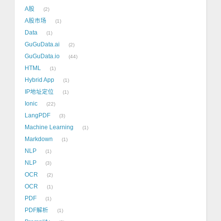
A股
2
A股市场
1
Data
1
GuGuData.ai
2
GuGuData.io
44
HTML
1
Hybrid App
1
IP地址定位
1
Ionic
22
LangPDF
3
Machine Learning
1
Markdown
1
NLP
1
NLP
3
OCR
2
OCR
1
PDF
1
PDF解析
1