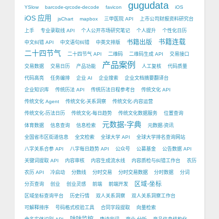
gugudata
YSlow
barcode-qrcode-decode
favicon
iOS
iOS 应用
jsChart
mapbox
三甲医院 API
上市公司财报资料研究台
上手
专业录取线 API
个人公开市场研究笔记
个人提升
个性化日历
书籍出版
书籍连载
中文纠错 API
中文语句纠错
中英文排版
二十四节气
二十四节气 API
二维码
二维码生成 API
交易接口
产品案例
交易数据
交易日历
产品功能
人工复核
代码质量
代码高亮
任务编排
企业 AI
企业搜索
企业文档摘要翻译台
企业知识库
传统历法 API
传统历法日程参考台
传统文化 API
传统文化 Agent
传统文化-关系洞察
传统文化-内容运营
传统文化-历法日历
传统文化-每日趋势
传统文化数据服务
位置查询
元数据-字典
体育数据
信息查询
信息检索
元数据-资讯
全国省市区街道信息
全文检索
全球大学 API
全球大学排名查询网站
八字关系合参 API
八字每日趋势 API
公众号
公募基金
公告数据 API
关键词提取 API
内容审核
内容生成流水线
内容质检与纠错工作台
农历
农历 API
冷启动
分数线
分时交易
分时交易数据
分时数据
分词
区域-坐标
分页查询
创业
创业灵感
前端
前端开发
区域坐标查询平台
历史行情
双人关系洞察
双人关系洞察工作台
可解释排序
号码格式校验工具
合同字段提取
向量检索