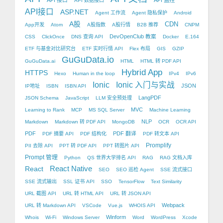
API 接口
API 监控
API 数据接口
API接口
ASP.NET
Agent 工作流
Agent 隐私保护
Android
A股
CDN
App开发
Atom
A股指数
A股行情
B2B 推荐
CNPM
DevOpenClub 教案
CSS
ClickOnce
DNS 查询 API
Docker
E.164
ETF 与基金对比研究台
ETF 实时行情 API
Flex 布局
GIS
GZIP
GuGuData.io
GuGuData.ai
HTML
HTML 转 PDF API
Hybrid App
HTTPS
Hexo
Human in the loop
IPv4
IPv6
Ionic
Ionic 入门与实战
JSON
IP地址
ISBN
ISBN API
LangPDF
JSON Schema
JavaScript
LLM 安全预处理
MVC
Learning to Rank
MCP
MS SQL Server
Machine Learning
NLP
Markdown
Markdown 转 PDF API
MongoDB
OCR
OCR API
PDF
PDF 翻译
PDF 摘要 API
PDF 结构化
PDF 转文本 API
Promplify
PII 去除 API
PPT 转 PDF API
PPT 转图片 API
Prompt 管理
Python
QS 世界大学排名 API
RAG
RAG 文档入库
React Native
React
SEO
SEO 巡检 Agent
SSE 流式接口
SSE 流式输出
SSL 证书 API
SSO
TensorFlow
Text Similarity
URL 截图 API
URL 转 HTML API
URL 转 JSON API
Webpack
URL 转 Markdown API
VSCode
Vue.js
WHOIS API
Winform
Whois
Wi-Fi
Windows Server
Word
WordPress
Xcode