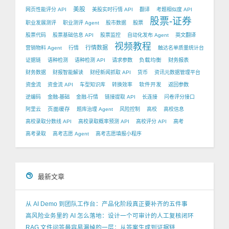
美股
网页性能评分 API
美股实时行情 API
翻译
考题相似度 API
股票-证券
职业发展测评
职业测评 Agent
股市数据
股票
股票代码
股票基础信息 API
股票监控
自动化发布 Agent
英文翻译
视频教程
行情数据
营销物料 Agent
行情
触达名单质量统计台
负载均衡
证据链
语种检测
语种检测 API
请求参数
财务报表
财务数据
财报智能解读
财经新闻抓取 API
货币
资讯元数据管理平台
软件开发
资金流
资金流 API
车型知识库
转换效率
返回参数
逆编码
金融-基础
金融-行情
链接提取 API
长连接
问卷评分接口
页面缓存
阿里云
题库治理 Agent
风险控制
高校
高校信息
高校录取分数线 API
高校录取概率预测 API
高校评分 API
高考
高考录取
高考志愿 Agent
高考志愿填报小程序
最新文章
从 AI Demo 到团队工作台：产品化阶段真正要补齐的五件事
高风险业务里的 AI 怎么落地：设计一个可审计的人工复核闭环
RAG 文件问答最容易漏掉的一层：从答案生成到证据链