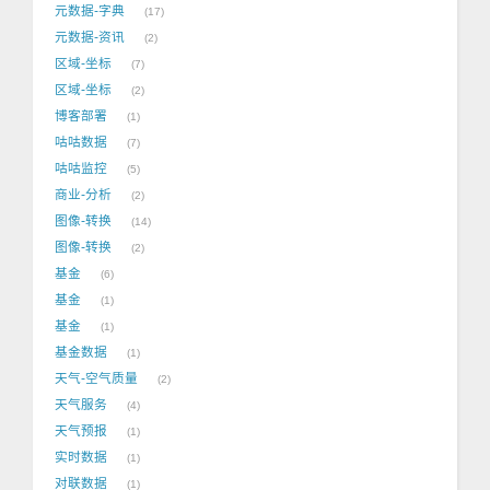
元数据-字典
17
元数据-资讯
2
区域-坐标
7
区域-坐标
2
博客部署
1
咕咕数据
7
咕咕监控
5
商业-分析
2
图像-转换
14
图像-转换
2
基金
6
基金
1
基金
1
基金数据
1
天气-空气质量
2
天气服务
4
天气预报
1
实时数据
1
对联数据
1