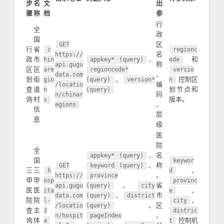
步
名
文
出
骤
称
档
参
行
全
政
国
区
GET
行
省
c
regionc
名
https://
政
市
、
和
hin
appkey* (query)
ode
称
api.gugu
区
区
are
regioncode*
versio
、
data.com
划
街
、
控制区
gio
(query)
version*
n
编
/locatio
查
道
划节点和
n
(query)
码
n/chinar
询
村
版本。
s
、
egions
信
层
息
级
医
院
全
、
名
appkey* (query)
国
keywor
、
称
GET
keyword (query)
三
三
、
h
d
、
https://
province
甲
甲
osp
provinc
、
省
api.gugu
(query)
city
医
医
、
ita
e
、
市
data.com
(query)
district
院
院
、
l-
city
、
区
/locatio
(query)
查
主
3
distric
、
n/hospit
pageIndex
询
体
控制机
a
t