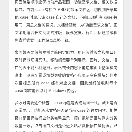
页面渲染顺序应保持为产品截图、功能需求文档、相关数据
接口。当前 case 有独立 PRD 时显示文档区，切换到任意其
他 case 时显示该 case 自己的文档，不能出现所有 case 共
用同一篇总文档的情况。文档标题统一为“功能需求文档”，正
文采用适合长文阅读的排版，段落宽度、行距、标题层级和
列表样式要与工程站点风格一致。
桌面端需要保留左侧导航固定能力，用户阅读长文和接口列
表时仍能切换案例。移动端需要单列展示，图片、文档、接
口列表不能互相遮挡，表格或长内容不能造成页面整体横向
溢出。没有配置或加载失败的文档不应显示空白模块；但本
次目标是所有 case 都有对应文档，因此最终验收时每个
case 都应能读取到 Markdown 内容。
验收时需要逐个检查：case 标题是否与截图一致，截图是否
正常显示，功能需求文档是否是当前 case 的独立内容，相关
接口是否仍按行业分类完整显示，接口数量是否与侧边分类
数量一致，点击接口文档是否进入咕咕数据接口详情页。只