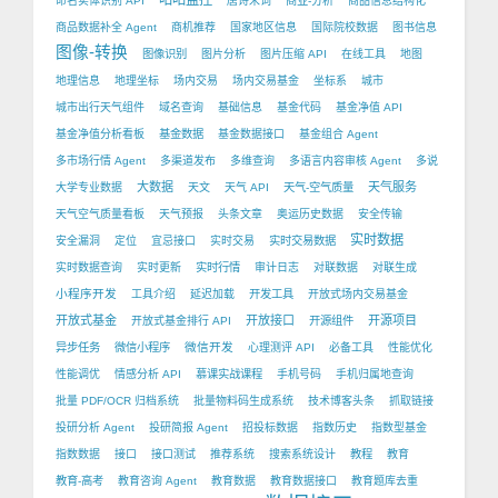
咕咕监控
命名实体识别 API
唐诗宋词
商业-分析
商品信息结构化
商品数据补全 Agent
商机推荐
国家地区信息
国际院校数据
图书信息
图像-转换
图像识别
图片分析
图片压缩 API
在线工具
地图
地理信息
地理坐标
场内交易
场内交易基金
坐标系
城市
城市出行天气组件
域名查询
基础信息
基金代码
基金净值 API
基金净值分析看板
基金数据
基金数据接口
基金组合 Agent
多市场行情 Agent
多渠道发布
多维查询
多语言内容审核 Agent
多说
大数据
天气服务
大学专业数据
天文
天气 API
天气-空气质量
天气空气质量看板
天气预报
头条文章
奥运历史数据
安全传输
实时数据
安全漏洞
定位
宜忌接口
实时交易
实时交易数据
实时数据查询
实时更新
实时行情
审计日志
对联数据
对联生成
小程序开发
工具介绍
延迟加载
开发工具
开放式场内交易基金
开放式基金
开放接口
开源项目
开放式基金排行 API
开源组件
微信开发
异步任务
微信小程序
心理测评 API
必备工具
性能优化
性能调优
情感分析 API
慕课实战课程
手机号码
手机归属地查询
批量 PDF/OCR 归档系统
批量物料码生成系统
技术博客头条
抓取链接
投研分析 Agent
投研简报 Agent
招投标数据
指数历史
指数型基金
指数数据
接口
接口测试
推荐系统
搜索系统设计
教程
教育
教育-高考
教育咨询 Agent
教育数据
教育数据接口
教育题库去重