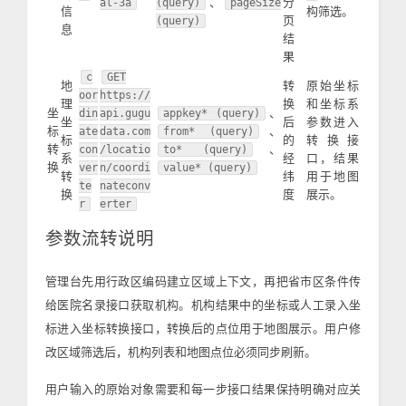
、
分
al-3a
(query)
pageSize
信
构筛选。
页
(query)
息
结
果
c
GET
地
转
原始坐标
oor
https://
理
换
和坐标系
坐
、
din
api.gugu
appkey* (query)
坐
后
参数进入
标
、
ate
data.com
from* (query)
标
的
转换接
转
、
con
/locatio
to* (query)
系
经
口，结果
换
ver
n/coordi
value* (query)
转
纬
用于地图
te
nateconv
换
度
展示。
r
erter
参数流转说明
管理台先用行政区编码建立区域上下文，再把省市区条件传
给医院名录接口获取机构。机构结果中的坐标或人工录入坐
标进入坐标转换接口，转换后的点位用于地图展示。用户修
改区域筛选后，机构列表和地图点位必须同步刷新。
用户输入的原始对象需要和每一步接口结果保持明确对应关