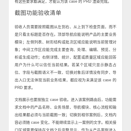
有这些要求都满足，才能认为该 case 的 PRD 渲染完成。
截图功能验收清单
验收人员需要按照截图从左到右、从上到下检查页面，而不
是只看主标题是否存在。顶部导航应能说明产品的主要业务
模块；左侧列表、树形结构或批次区域应能说明当前管理对
象；中间工作区应能完成主要查询、处理、编辑、预览、分
析或生成动作；右侧详情、统计、配置或质量区域应能回答
用户为什么可以信任当前结果。若某个区域只显示静态占
位、字段与截图语义不一致、切换对象后详情没有同步、导
出入口无法体现当前业务结果，都应视为未满足该 case 的
PRD 要求。
文档展示也要按独立 case 验收。进入该案例路由后，功能需
求文档中的产品名称、业务场景、导航模块、核心流程和输
出结果都必须与当前截图一致；切换到相邻案例后，文档内
容必须随 case 变化，不能继续显示上一案例的文字。相关接
口区域需要保持在文档之后完整显示，作为从产品案例进入