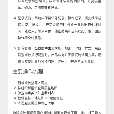
异常或低质量结果，应以业务语言说明原因，并提供重
试、修改、忽略或查看详情。
记录沉淀：系统应保留任务记录、操作记录、历史结果或
最近使用记录。用户需要能够回溯某一批数据的处理时
间、处理人、输入对象、输出结果和当前状态，便于团队
协作和交付复盘。
配置复用：当截图中出现模板、规则、字段、样式、系统
设置或数据源配置时，产品应允许团队沉淀常用方案。配
置项应使用业务名称描述，避免让用户理解无关参数。
主要操作流程
新增或批量导入网点
按组织和区域查看覆盖地图
筛选网点类型并查看列表
校验坐标、地址和 IP 定位信息
查看服务覆盖并导出清单
流程设计要保证用户能随时知道自己处于哪一步。对于导入