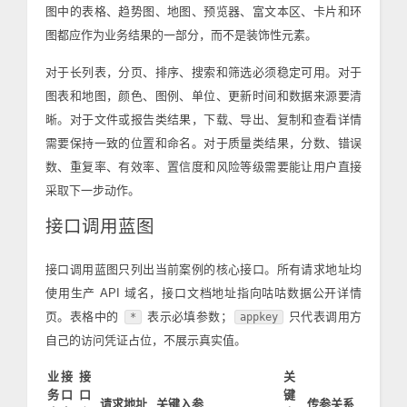
图中的表格、趋势图、地图、预览器、富文本区、卡片和环
图都应作为业务结果的一部分，而不是装饰性元素。
对于长列表，分页、排序、搜索和筛选必须稳定可用。对于
图表和地图，颜色、图例、单位、更新时间和数据来源要清
晰。对于文件或报告类结果，下载、导出、复制和查看详情
需要保持一致的位置和命名。对于质量类结果，分数、错误
数、重复率、有效率、置信度和风险等级需要能让用户直接
采取下一步动作。
接口调用蓝图
接口调用蓝图只列出当前案例的核心接口。所有请求地址均
使用生产 API 域名，接口文档地址指向咕咕数据公开详情
页。表格中的
表示必填参数；
只代表调用方
*
appkey
自己的访问凭证占位，不展示真实值。
业
接
接
关
务
口
口
键
请求地址
关键入参
传参关系