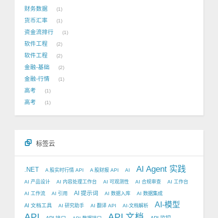
财务数据
1
货币汇率
1
资金流排行
1
软件工程
2
软件工程
2
金融-基础
2
金融-行情
1
高考
1
高考
1
标签云
AI Agent 实践
.NET
A 股实时行情 API
A 股财报 API
AI
AI 产品设计
AI 内容处理工作台
AI 可观测性
AI 合规审查
AI 工作台
AI 提示词
AI 工作流
AI 引用
AI 数据入库
AI 数据集成
AI-模型
AI 文档工具
AI 研究助手
AI 翻译 API
AI-文档解析
API
API 文档