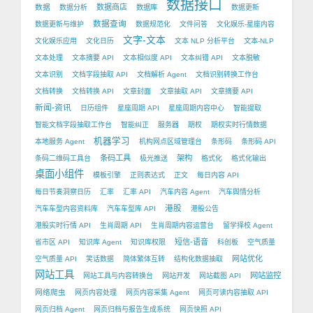
数据接口
数据
数据商店
数据分析
数据库
数据更新
数据查询
数据更新与维护
数据规范化
文件问答
文化娱乐-星座内容
文字-文本
文化娱乐应用
文化日历
文本 NLP 分析平台
文本-NLP
文本处理
文本摘要 API
文本相似度 API
文本纠错 API
文本脱敏
文本识别
文档字段抽取 API
文档解析 Agent
文档识别转换工作台
文档转换
文档转换 API
文章封面
文章抽取 API
文章摘要 API
新闻-资讯
日历组件
星座周期 API
星座周期内容中心
智能提取
智能文档字段抽取工作台
智能纠正
服务器
期权
期权实时行情数据
机器学习
本地服务 Agent
机构网点区域管理台
条形码
条形码 API
条码工具
架构
条码二维码工具台
极光推送
格式化
格式化输出
桌面小组件
模板引擎
正则表达式
正文
每日内容 API
每日节奏洞察日历
汇率
汇率 API
汽车内容 Agent
汽车舆情分析
港股
汽车车型内容资料库
汽车车型库 API
港股公告
港股实时行情 API
生肖周期 API
生肖周期内容运营台
留学择校 Agent
短信-语音
省市区 API
知识库 Agent
知识库权限
科创板
空气质量
网站优化
空气质量 API
笑话数据
简体繁体互转
结构化数据抽取
网站工具
网站监控
网站工具与内容转换台
网站开发
网站截图 API
网络爬虫
网页内容处理
网页内容采集 Agent
网页可读内容抽取 API
网页归档 Agent
网页归档与报告生成系统
网页快照 API