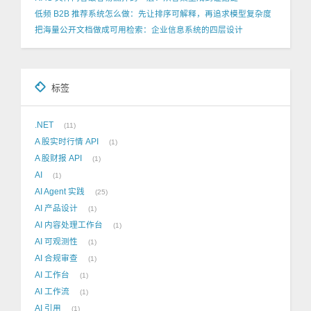
低频 B2B 推荐系统怎么做：先让排序可解释，再追求模型复杂度
把海量公开文档做成可用检索：企业信息系统的四层设计
标签
.NET
11
A 股实时行情 API
1
A 股财报 API
1
AI
1
AI Agent 实践
25
AI 产品设计
1
AI 内容处理工作台
1
AI 可观测性
1
AI 合规审查
1
AI 工作台
1
AI 工作流
1
AI 引用
1