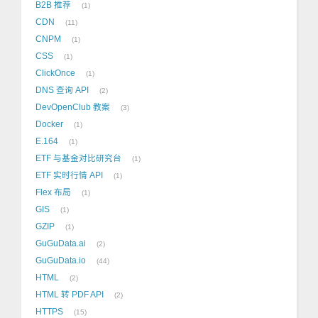
B2B 推荐
1
CDN
11
CNPM
1
CSS
1
ClickOnce
1
DNS 查询 API
2
DevOpenClub 教案
3
Docker
1
E.164
1
ETF 与基金对比研究台
1
ETF 实时行情 API
1
Flex 布局
1
GIS
1
GZIP
1
GuGuData.ai
2
GuGuData.io
44
HTML
2
HTML 转 PDF API
2
HTTPS
15