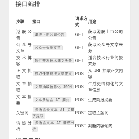
接口编排
请求方
步骤
接口
用途
式
港股公
获取港股上市公司
GET
港股上市公司公告
告
公告
公众号
获取公众号文章来
GET
公众号头条文章
文章
源
技术博
适合技术行业简报
GET
软件开发技术博文头条
客
来源
正文抓
从 URL 抽取正文内
POST
获取任意链接文章正文
取
容
文章抽
生成更结构化的文
POST
文章抽取信息化 JSON
取
章信息
文本摘
POST
生成简报摘要
文本多语言 AI 摘要
要
多语言长文本 AI 关键
关键词
POST
提取主题词
字提取
情感分
多语言文本 AI 情感分
POST
判断内容倾向
析
析