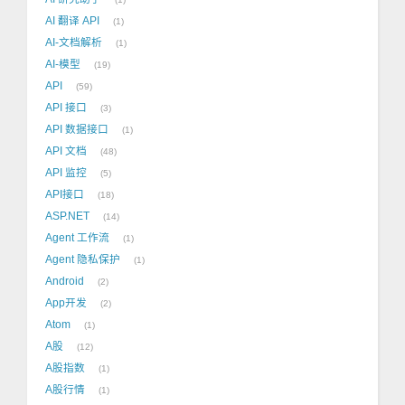
AI 翻译 API
1
AI-文档解析
1
AI-模型
19
API
59
API 接口
3
API 数据接口
1
API 文档
48
API 监控
5
API接口
18
ASP.NET
14
Agent 工作流
1
Agent 隐私保护
1
Android
2
App开发
2
Atom
1
A股
12
A股指数
1
A股行情
1