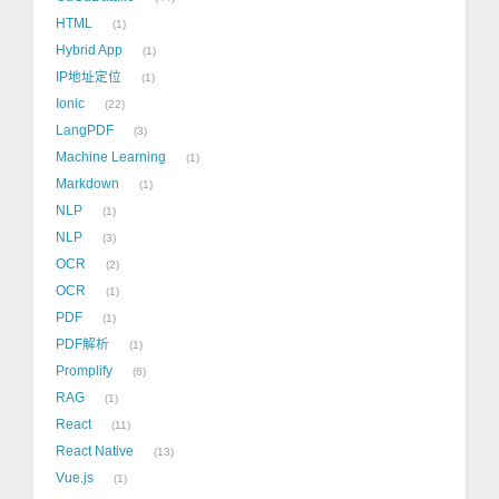
HTML
1
Hybrid App
1
IP地址定位
1
Ionic
22
LangPDF
3
Machine Learning
1
Markdown
1
NLP
1
NLP
3
OCR
2
OCR
1
PDF
1
PDF解析
1
Promplify
6
RAG
1
React
11
React Native
13
Vue.js
1