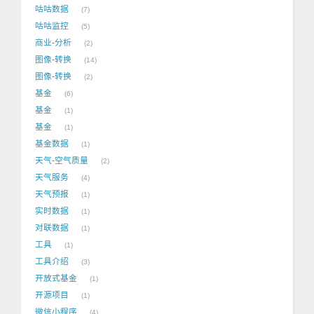
咕咕数据
7
咕咕监控
5
商业-分析
2
图像-转换
14
图像-转换
2
基金
6
基金
1
基金
1
基金数据
1
天气-空气质量
2
天气服务
4
天气预报
1
实时数据
1
对联数据
1
工具
1
工具介绍
3
开放式基金
1
开源项目
1
微信小程序
4