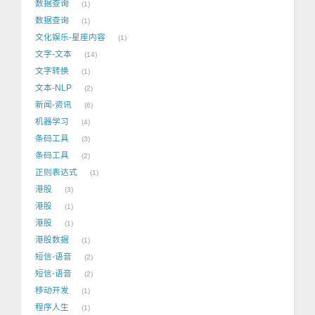
数据查询
1
数据查询
1
文化娱乐-星座内容
1
文字-文本
14
文字转换
1
文本-NLP
2
新闻-资讯
6
机器学习
4
条码工具
3
条码工具
2
正则表达式
1
港股
3
港股
1
港股
1
港股数据
1
短信-语音
2
短信-语音
2
移动开发
1
程序人生
1