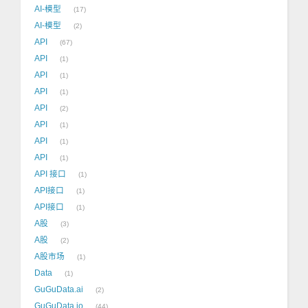
AI-模型
17
AI-模型
2
API
67
API
1
API
1
API
1
API
2
API
1
API
1
API
1
API 接口
1
API接口
1
API接口
1
A股
3
A股
2
A股市场
1
Data
1
GuGuData.ai
2
GuGuData.io
44