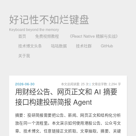
好记性不如烂键盘
Keyboard beyond the memory
首页
免费视频教程
《React Native 精解与实战》
技术博文头条
咕咕数据
技术社群
GitHub
关于我
2026-06-30
本文总阅读量:
25
次
|
文章总字数: 2,294 字
用财经公告、网页正文和 AI 摘要
接口构建投研简报 Agent
摘要：投研简报需要把公告、新闻、网页正文和结构化分析
放在同一个流程里。本文演示如何使用港股公告、公众号文
章、技术博文、任意链接正文抓取、文章抽取、摘要、关键