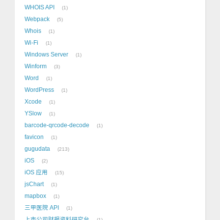
WHOIS API
1
Webpack
5
Whois
1
Wi-Fi
1
Windows Server
1
Winform
3
Word
1
WordPress
1
Xcode
1
YSlow
1
barcode-qrcode-decode
1
favicon
1
gugudata
213
iOS
2
iOS 应用
15
jsChart
1
mapbox
1
三甲医院 API
1
上市公司财报资料研究台
1