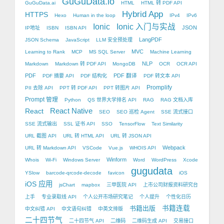
GuGuData.io
GuGuData.ai
HTML
HTML 转 PDF API
Hybrid App
HTTPS
Hexo
Human in the loop
IPv4
IPv6
Ionic
Ionic 入门与实战
JSON
IP地址
ISBN
ISBN API
LangPDF
JSON Schema
JavaScript
LLM 安全预处理
MVC
Learning to Rank
MCP
MS SQL Server
Machine Learning
NLP
Markdown
Markdown 转 PDF API
MongoDB
OCR
OCR API
PDF
PDF 翻译
PDF 摘要 API
PDF 结构化
PDF 转文本 API
Promplify
PII 去除 API
PPT 转 PDF API
PPT 转图片 API
Prompt 管理
Python
QS 世界大学排名 API
RAG
RAG 文档入库
React Native
React
SEO
SEO 巡检 Agent
SSE 流式接口
SSE 流式输出
SSL 证书 API
SSO
TensorFlow
Text Similarity
URL 截图 API
URL 转 HTML API
URL 转 JSON API
Webpack
URL 转 Markdown API
VSCode
Vue.js
WHOIS API
Winform
Whois
Wi-Fi
Windows Server
Word
WordPress
Xcode
gugudata
YSlow
barcode-qrcode-decode
favicon
iOS
iOS 应用
jsChart
mapbox
三甲医院 API
上市公司财报资料研究台
上手
专业录取线 API
个人公开市场研究笔记
个人提升
个性化日历
书籍出版
书籍连载
中文纠错 API
中文语句纠错
中英文排版
二十四节气
二十四节气 API
二维码
二维码生成 API
交易接口