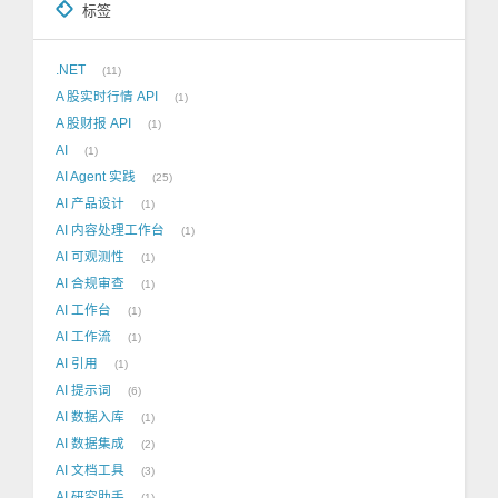
标签
.NET
11
A 股实时行情 API
1
A 股财报 API
1
AI
1
AI Agent 实践
25
AI 产品设计
1
AI 内容处理工作台
1
AI 可观测性
1
AI 合规审查
1
AI 工作台
1
AI 工作流
1
AI 引用
1
AI 提示词
6
AI 数据入库
1
AI 数据集成
2
AI 文档工具
3
AI 研究助手
1