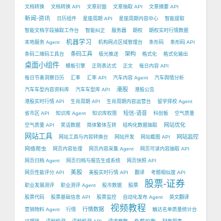
文档转换
文档转换 API
文章封面
文章抽取 API
文章摘要 API
新闻-资讯
日历组件
星座周期 API
星座周期内容中心
智能提取
智能文档字段抽取工作台
智能纠正
服务器
期权
期权实时行情数据
机器学习
本地服务 Agent
机构网点区域管理台
条形码
条形码 API
条码工具
架构
条码二维码工具台
极光推送
格式化
格式化输出
桌面小组件
模板引擎
正则表达式
正文
每日内容 API
每日节奏洞察日历
汇率
汇率 API
汽车内容 Agent
汽车舆情分析
港股
汽车车型内容资料库
汽车车型库 API
港股公告
港股实时行情 API
生肖周期 API
生肖周期内容运营台
留学择校 Agent
短信-语音
省市区 API
知识库 Agent
知识库权限
科创板
空气质量
网站优化
空气质量 API
笑话数据
简体繁体互转
结构化数据抽取
网站工具
网站监控
网站工具与内容转换台
网站开发
网站截图 API
网络爬虫
网页内容处理
网页内容采集 Agent
网页可读内容抽取 API
网页归档 Agent
网页归档与报告生成系统
网页快照 API
美股
网页性能评分 API
美股实时行情 API
翻译
考题相似度 API
股票-证券
职业发展测评
职业测评 Agent
股市数据
股票
股票代码
股票基础信息 API
股票监控
自动化发布 Agent
英文翻译
视频教程
行情数据
营销物料 Agent
行情
触达名单质量统计台