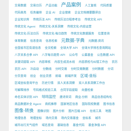
产品案例
交易数据
交易日历
产品功能
人工复核
代码质量
代码高亮
任务编排
企业 AI
企业搜索
企业文档摘要翻译台
企业知识库
传统历法 API
传统历法日程参考台
传统文化 API
传统文化 Agent
传统文化-关系洞察
传统文化-内容运营
传统文化-历法日历
传统文化-每日趋势
传统文化数据服务
位置查询
元数据-字典
体育数据
信息查询
信息检索
元数据-资讯
全国省市区街道信息
全文检索
全球大学 API
全球大学排名查询网站
八字关系合参 API
八字每日趋势 API
公众号
公募基金
公告数据 API
关键词提取 API
内容审核
内容生成流水线
内容质检与纠错工作台
农历
农历 API
冷启动
分数线
分时交易
分时交易数据
分时数据
分词
区域-坐标
分页查询
创业
创业灵感
前端
前端开发
区域坐标查询平台
历史行情
双人关系洞察
双人关系洞察工作台
可解释排序
号码格式校验工具
合同字段提取
向量检索
咕咕监控
命名实体识别 API
唐诗宋词
商业-分析
商品信息结构化
商品数据补全 Agent
商机推荐
国家地区信息
国际院校数据
图书信息
图像-转换
图像识别
图片分析
图片压缩 API
在线工具
地图
地理信息
地理坐标
场内交易
场内交易基金
坐标系
城市
城市出行天气组件
域名查询
基础信息
基金代码
基金净值 API