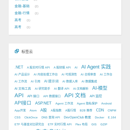
金融-基础
2
金融-行情
1
高考
1
高考
1
标签云
AI Agent 实践
.NET
A 股实时行情 API
A 股财报 API
AI
AI 产品设计
AI 内容处理工作台
AI 可观测性
AI 合规审查
AI 工作台
AI 提示词
AI 工作流
AI 引用
AI 数据入库
AI 数据集成
AI-模型
AI 文档工具
AI 研究助手
AI 翻译 API
AI-文档解析
API
API 文档
API 接口
API 监控
API 数据接口
API接口
ASP.NET
Agent 工作流
Agent 隐私保护
Android
A股
CDN
App开发
Atom
A股指数
A股行情
B2B 推荐
CNPM
DevOpenClub 教案
CSS
ClickOnce
DNS 查询 API
Docker
E.164
ETF 与基金对比研究台
ETF 实时行情 API
Flex 布局
GIS
GZIP