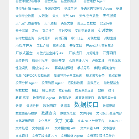
基金净值分析看板
基金数据
基金数据接口
基金组合 Agent
多市场行情 Agent
多渠道发布
多维查询
多语言内容审核 Agent
多说
大数据
天气服务
大学专业数据
天文
天气 API
天气-空气质量
天气空气质量看板
天气预报
头条文章
奥运历史数据
安全传输
实时数据
安全漏洞
定位
宜忌接口
实时交易
实时交易数据
实时数据查询
实时更新
实时行情
审计日志
对联数据
对联生成
小程序开发
工具介绍
延迟加载
开发工具
开放式场内交易基金
开放式基金
开放接口
开源项目
开放式基金排行 API
开源组件
微信开发
异步任务
微信小程序
心理测评 API
必备工具
性能优化
性能调优
情感分析 API
慕课实战课程
手机号码
手机归属地查询
批量 PDF/OCR 归档系统
批量物料码生成系统
技术博客头条
抓取链接
投研分析 Agent
投研简报 Agent
招投标数据
指数历史
指数型基金
指数数据
接口
接口测试
推荐系统
搜索系统设计
教程
教育
教育-高考
教育咨询 Agent
教育数据
教育数据接口
教育题库去重
数据接口
数据
数据商店
数据分析
数据库
数据更新
数据查询
数据更新与维护
数据规范化
文件问答
文化娱乐-星座内容
文字-文本
文化娱乐应用
文化日历
文本 NLP 分析平台
文本-NLP
文本处理
文本摘要 API
文本相似度 API
文本纠错 API
文本脱敏
文本识别
文档字段抽取 API
文档解析 Agent
文档识别转换工作台