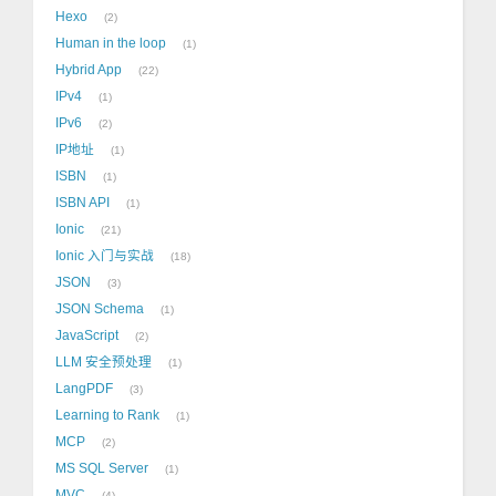
Hexo
2
Human in the loop
1
Hybrid App
22
IPv4
1
IPv6
2
IP地址
1
ISBN
1
ISBN API
1
Ionic
21
Ionic 入门与实战
18
JSON
3
JSON Schema
1
JavaScript
2
LLM 安全预处理
1
LangPDF
3
Learning to Rank
1
MCP
2
MS SQL Server
1
MVC
4