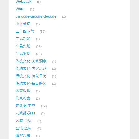
Webpack
5
Word
1
barcode-qrcode-decode
1
中文分词
1
二十四节气
15
产品功能
1
产品实践
23
产品案例
30
传统文化-关系洞察
1
传统文化-内容运营
1
传统文化-历法日历
1
传统文化-每日趋势
1
体育数据
1
信息检索
1
元数据-字典
17
元数据-资讯
2
区域-坐标
7
区域-坐标
2
博客部署
1