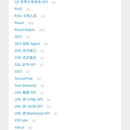
QS 世界大学排名 API
1
RAG
1
RAG 文档入库
1
React
12
React Native
16
SEO
1
SEO 巡检 Agent
1
SSE 流式接口
1
SSE 流式输出
1
SSL 证书 API
2
SSO
2
TensorFlow
1
Text Similarity
1
URL 截图 API
1
URL 转 HTML API
1
URL 转 JSON API
1
URL 转 Markdown API
1
VSCode
1
Vue.js
1