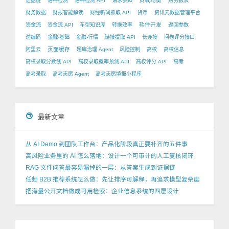
负载均衡
证据链
语种检测
语种检测 API
请求参数
财务报表
财务数据
财报智能解读
财经新闻抓取 API
货币
资讯元数据管理平台
软件开发
资金流
资金流 API
车型知识库
转换效率
返回参数
逆编码
金融-基础
金融-行情
链接提取 API
长连接
问卷评分接口
页面缓存
阿里云
题库治理 Agent
风险控制
高校
高校信息
高校录取分数线 API
高校录取概率预测 API
高校评分 API
高考
高考录取
高考志愿 Agent
高考志愿填报小程序
最新文章
从 AI Demo 到团队工作台：产品化阶段真正要补齐的五件事
高风险业务里的 AI 怎么落地：设计一个可审计的人工复核闭环
RAG 文件问答最容易漏掉的一层：从答案生成到证据链
低频 B2B 推荐系统怎么做：先让排序可解释，再追求模型复杂度
把海量公开文档做成可用检索：企业信息系统的四层设计