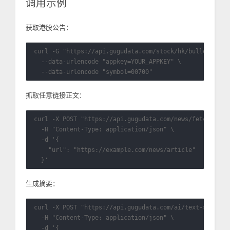
调用示例
获取港股公告：
curl -G "https://api.gugudata.com/stock/hk/bulletin" \

  --data-urlencode "appkey=YOUR_APPKEY" \

抓取任意链接正文：
curl -X POST "https://api.gugudata.com/news/fetchconten
  -H "Content-Type: application/json" \

  -d '{

    "url": "https://example.com/news/article"

生成摘要：
curl -X POST "https://api.gugudata.com/ai/text-summariz
  -H "Content-Type: application/json" \

  -d '{
