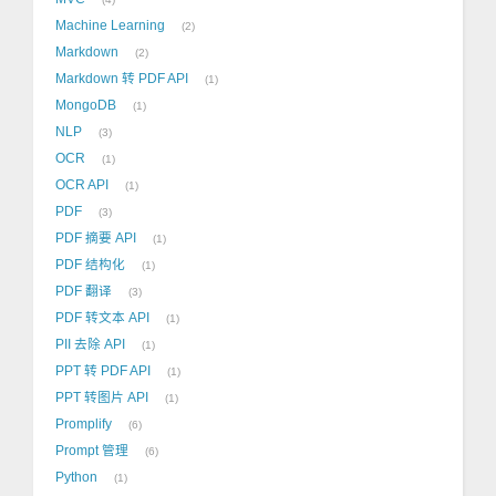
Machine Learning
2
Markdown
2
Markdown 转 PDF API
1
MongoDB
1
NLP
3
OCR
1
OCR API
1
PDF
3
PDF 摘要 API
1
PDF 结构化
1
PDF 翻译
3
PDF 转文本 API
1
PII 去除 API
1
PPT 转 PDF API
1
PPT 转图片 API
1
Promplify
6
Prompt 管理
6
Python
1