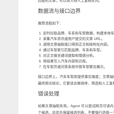
匹配的文章，可以进入待人工复核队列。
数据流与接口边界
推荐流程如下：
定时拉取品牌、车系和车型数据，构建本地
采集汽车资讯或用户提交的文章 URL。
调用文章抽取接口得到正文和结构化内容。
通过车型索引匹配品牌、车系和车型。
对正文做关键词提取和情感分析。
将结果写入汽车内容知识库。
在车型页或问答系统中按车型聚合展示。
接口边界上，汽车车型库提供事实维度；文章抽
最终舆论结论，它更适合做排序、筛选和人工复
错误处理
如果文章抽取失败，Agent 可以尝试网页可读
个候选，应优先保留候选列表，不要强行选择一