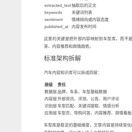
extracted_text
抽取后的正文
keywords
关键词列表
sentiment
情绪倾向或内容态度
published_at
内容发布时间
这里的关键是把外部内容映射到车型库，而不
答、内容推荐和舆情趋势。
标准架构拆解
汽车内容知识库可以拆成四层：
层级
责任
数据层
品牌、车系、车型基础数据
内容层
外部资讯、评测、公告、用户评论
识别层
车型匹配、关键词提取、情感分析
应用层
车型页、导购问答、内容推荐、舆情看板
车型库是稳定的基础维度，文章内容是持续变化的