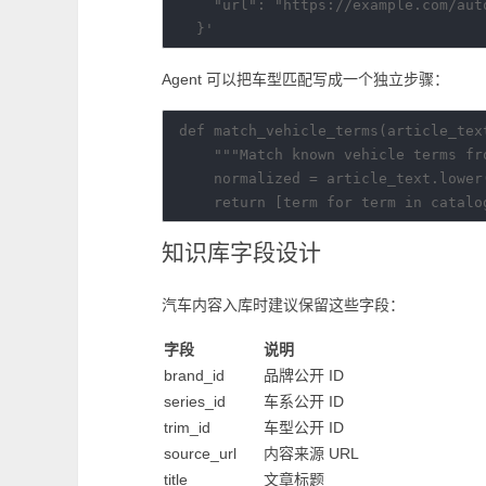
    "url": "https://example.com/auto
Agent 可以把车型匹配写成一个独立步骤：
def match_vehicle_terms(article_tex
    """Match known vehicle terms fr
    normalized = article_text.lower(
知识库字段设计
汽车内容入库时建议保留这些字段：
字段
说明
brand_id
品牌公开 ID
series_id
车系公开 ID
trim_id
车型公开 ID
source_url
内容来源 URL
title
文章标题