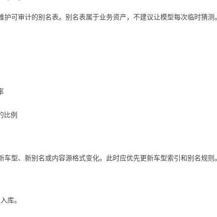
维护可审计的别名表。别名表属于业务资产，不建议让模型每次临时猜测
率
的比例
新车型、新别名或内容源格式变化。此时应优先更新车型索引和别名规则
容入库。