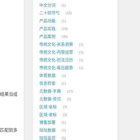
中文分词
1
二十四节气
15
产品功能
1
产品实践
23
产品案例
30
传统文化-关系洞察
1
传统文化-内容运营
1
传统文化-历法日历
1
传统文化-每日趋势
1
体育数据
1
信息检索
1
元数据-字典
17
结果当成
元数据-资讯
2
区域-坐标
7
区域-坐标
2
博客部署
1
型匹配到多
咕咕数据
7
咕咕监控
5