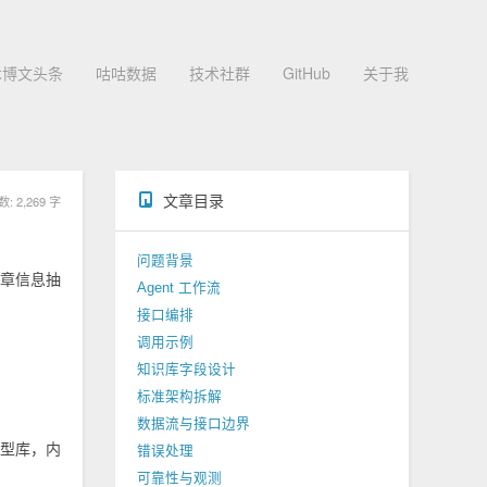
术博文头条
咕咕数据
技术社群
GitHub
关于我
文章目录
 2,269 字
问题背景
章信息抽
Agent 工作流
接口编排
调用示例
知识库字段设计
标准架构拆解
数据流与接口边界
型库，内
错误处理
可靠性与观测