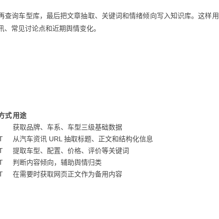
源，再查询车型库，最后把文章抽取、关键词和情绪倾向写入知识库。这样
讯、常见讨论点和近期舆情变化。
方式
用途
获取品牌、车系、车型三级基础数据
T
从汽车资讯 URL 抽取标题、正文和结构化信息
T
提取车型、配置、价格、评价等关键词
T
判断内容倾向，辅助舆情归类
T
在需要时获取网页正文作为备用内容