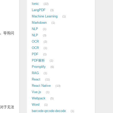
Ionic
22
LangPDF
3
Machine Learning
1
Markdown
1
NLP
1
、导购问
NLP
3
OCR
2
OCR
1
PDF
1
PDF解析
1
Promplify
6
RAG
1
React
11
React Native
13
Vue.js
1
Webpack
5
Word
1
。对于无法
barcode-qrcode-decode
1