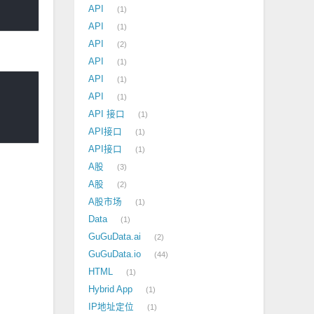
API
1
API
1
API
2
API
1
API
1
API
1
API 接口
1
API接口
1
API接口
1
A股
3
A股
2
A股市场
1
Data
1
GuGuData.ai
2
GuGuData.io
44
HTML
1
Hybrid App
1
IP地址定位
1