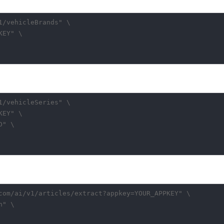
/vehicleBrands" \

EY" \

/vehicleSeries" \

EY" \

" \

com/ai/v1/articles/extract?appkey=YOUR_APPKEY" \

" \
