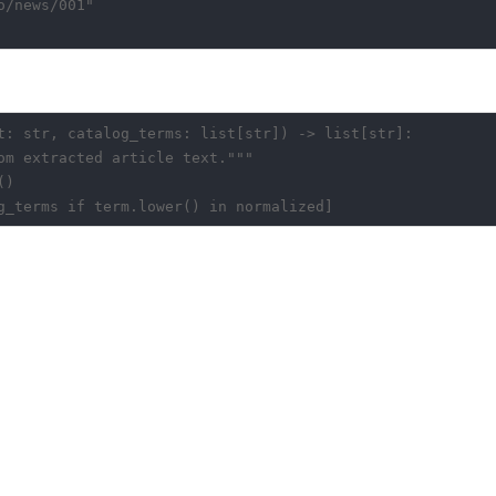
/news/001"

t: str, catalog_terms: list[str]) -> list[str]:

om extracted article text."""

)
