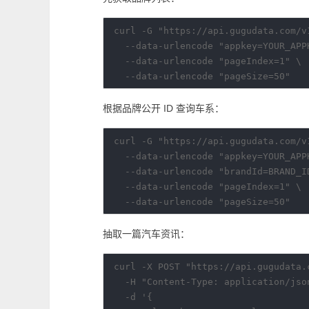
curl -G "https://api.gugudata.com/v1
  --data-urlencode "appkey=YOUR_APPK
  --data-urlencode "pageIndex=1" \

根据品牌公开 ID 查询车系：
curl -G "https://api.gugudata.com/v1
  --data-urlencode "appkey=YOUR_APPK
  --data-urlencode "brandId=BRAND_ID
  --data-urlencode "pageIndex=1" \

抽取一篇汽车资讯：
curl -X POST "https://api.gugudata.
  -H "Content-Type: application/json
  -d '{
