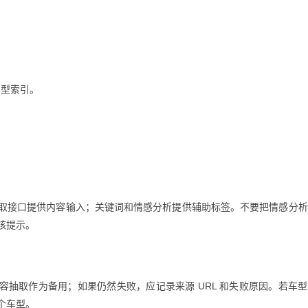
车型索引。
取接口提供内容输入；关键词和情感分析提供辅助标签。不要把情感分析
核提示。
内容抽取作为备用；如果仍然失败，应记录来源 URL 和失败原因。若车
个车型。