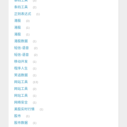
条码工具
3
条码工具
2
正则表达式
1
港股
3
港股
1
港股
1
港股数据
1
短信-语音
2
短信-语音
2
移动开发
1
程序人生
1
笑话数据
1
网站工具
13
网站工具
2
网站工具
1
网络安全
1
美股实时行情
1
股市
1
股市数据
1