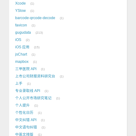
Xcode
1
YSlow
1
barcode-qrcode-decode
1
favicon
1
gugudata
213
iOS
2
iOS 应用
15
jsChart
1
mapbox
1
三甲医院 API
1
上市公司财报资料研究台
1
上手
1
专业录取线 API
1
个人公开市场研究笔记
1
个人提升
1
个性化日历
1
中文纠错 API
1
中文语句纠错
1
中英文排版
1