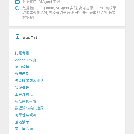
数据接口
,
AI Agent 实践
数据接口
,
gugudata
,
AI Agent 实践
,
高考志愿 Agent
,
高校录
取概率预测 API
,
高校录取分数线 API
,
专业录取线 API
,
教育
数据接口
文章目录
问题背景
Agent 工作流
接口编排
调用示例
咨询输出怎么组织
错误处理
工程注意点
标准架构拆解
数据流与接口边界
可靠性与观测
落地清单
可扩展方向