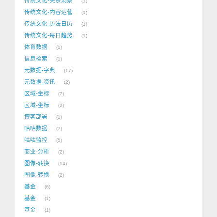
传统文化-关系洞察
1
传统文化-内容运营
1
传统文化-历法日历
1
传统文化-每日趋势
1
体育数据
1
信息检索
1
元数据-字典
17
元数据-资讯
2
区域-坐标
7
区域-坐标
2
博客部署
1
咕咕数据
7
咕咕监控
5
商业-分析
2
图像-转换
14
图像-转换
2
基金
6
基金
1
基金
1