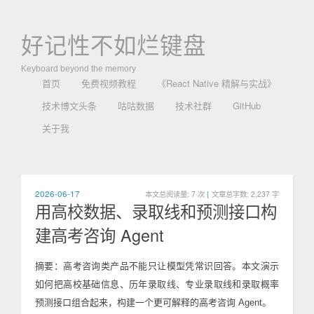
好记性不如烂键盘
Keyboard beyond the memory
首页
免费视频教程
《React Native 精解与实战》
技术博文头条
咕咕数据
技术社群
GitHub
关于我
2026-06-17
本文总阅读量:
7
次
|
文章总字数: 2,237 字
用高校数据、录取线和预测接口构
建高考咨询 Agent
摘要：高考咨询类产品不能只让模型凭常识回答。本文演示
如何把高校基础信息、历年录取线、专业录取线和录取概率
预测接口组合起来，构建一个更可解释的高考咨询 Agent。