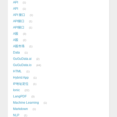
API
1
API
1
API 接口
1
API接口
1
API接口
1
A股
3
A股
2
A股市场
1
Data
1
GuGuData.ai
2
GuGuData.io
44
HTML
1
Hybrid App
1
IP地址定位
1
Ionic
22
LangPDF
3
Machine Learning
1
Markdown
1
NLP
1