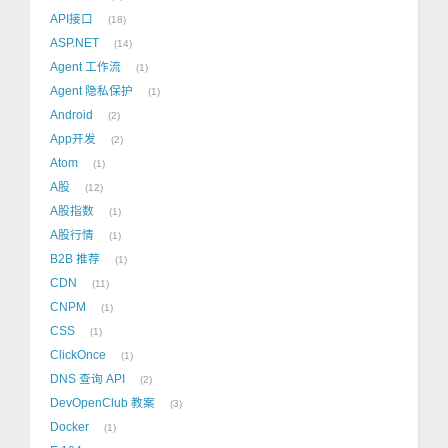
API接口
18
ASP.NET
14
Agent 工作流
1
Agent 隐私保护
1
Android
2
App开发
2
Atom
1
A股
12
A股指数
1
A股行情
1
B2B 推荐
1
CDN
11
CNPM
1
CSS
1
ClickOnce
1
DNS 查询 API
2
DevOpenClub 教案
3
Docker
1