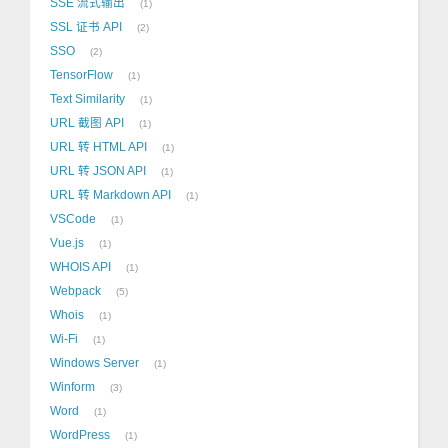
SSE 流式输出
1
SSL 证书 API
2
SSO
2
TensorFlow
1
Text Similarity
1
URL 截图 API
1
URL 转 HTML API
1
URL 转 JSON API
1
URL 转 Markdown API
1
VSCode
1
Vue.js
1
WHOIS API
1
Webpack
5
Whois
1
Wi-Fi
1
Windows Server
1
Winform
3
Word
1
WordPress
1