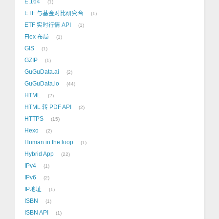
E.164
1
ETF 与基金对比研究台
1
ETF 实时行情 API
1
Flex 布局
1
GIS
1
GZIP
1
GuGuData.ai
2
GuGuData.io
44
HTML
2
HTML 转 PDF API
2
HTTPS
15
Hexo
2
Human in the loop
1
Hybrid App
22
IPv4
1
IPv6
2
IP地址
1
ISBN
1
ISBN API
1