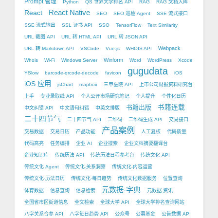
Prompt 管理
Python
QS 世界大学排名 API
RAG
RAG 文档入库
React Native
React
SEO
SEO 巡检 Agent
SSE 流式接口
SSE 流式输出
SSL 证书 API
SSO
TensorFlow
Text Similarity
URL 截图 API
URL 转 HTML API
URL 转 JSON API
Webpack
URL 转 Markdown API
VSCode
Vue.js
WHOIS API
Winform
Whois
Wi-Fi
Windows Server
Word
WordPress
Xcode
gugudata
YSlow
barcode-qrcode-decode
favicon
iOS
iOS 应用
jsChart
mapbox
三甲医院 API
上市公司财报资料研究台
上手
专业录取线 API
个人公开市场研究笔记
个人提升
个性化日历
书籍出版
书籍连载
中文纠错 API
中文语句纠错
中英文排版
二十四节气
二十四节气 API
二维码
二维码生成 API
交易接口
产品案例
交易数据
交易日历
产品功能
人工复核
代码质量
代码高亮
任务编排
企业 AI
企业搜索
企业文档摘要翻译台
企业知识库
传统历法 API
传统历法日程参考台
传统文化 API
传统文化 Agent
传统文化-关系洞察
传统文化-内容运营
传统文化-历法日历
传统文化-每日趋势
传统文化数据服务
位置查询
元数据-字典
体育数据
信息查询
信息检索
元数据-资讯
全国省市区街道信息
全文检索
全球大学 API
全球大学排名查询网站
八字关系合参 API
八字每日趋势 API
公众号
公募基金
公告数据 API