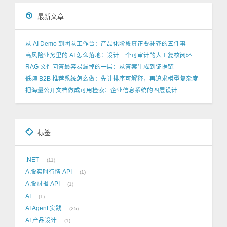
最新文章
从 AI Demo 到团队工作台：产品化阶段真正要补齐的五件事
高风险业务里的 AI 怎么落地：设计一个可审计的人工复核闭环
RAG 文件问答最容易漏掉的一层：从答案生成到证据链
低频 B2B 推荐系统怎么做：先让排序可解释，再追求模型复杂度
把海量公开文档做成可用检索：企业信息系统的四层设计
标签
.NET
11
A 股实时行情 API
1
A 股财报 API
1
AI
1
AI Agent 实践
25
AI 产品设计
1