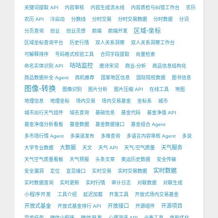
关键词提取 API
内容审核
内容生成流水线
内容质检与纠错工作台
农历
农历 API
冷启动
分数线
分时交易
分时交易数据
分时数据
分词
区域-坐标
分页查询
创业
创业灵感
前端
前端开发
区域坐标查询平台
历史行情
双人关系洞察
双人关系洞察工作台
可解释排序
号码格式校验工具
合同字段提取
向量检索
咕咕监控
命名实体识别 API
唐诗宋词
商业-分析
商品信息结构化
商品数据补全 Agent
商机推荐
国家地区信息
国际院校数据
图书信息
图像-转换
图像识别
图片分析
图片压缩 API
在线工具
地图
地理信息
地理坐标
场内交易
场内交易基金
坐标系
城市
城市出行天气组件
域名查询
基础信息
基金代码
基金净值 API
基金净值分析看板
基金数据
基金数据接口
基金组合 Agent
多市场行情 Agent
多渠道发布
多维查询
多语言内容审核 Agent
多说
大数据
天气服务
大学专业数据
天文
天气 API
天气-空气质量
天气空气质量看板
天气预报
头条文章
奥运历史数据
安全传输
实时数据
安全漏洞
定位
宜忌接口
实时交易
实时交易数据
实时数据查询
实时更新
实时行情
审计日志
对联数据
对联生成
小程序开发
工具介绍
延迟加载
开发工具
开放式场内交易基金
开放式基金
开放接口
开源项目
开放式基金排行 API
开源组件
微信开发
异步任务
微信小程序
心理测评 API
必备工具
性能优化