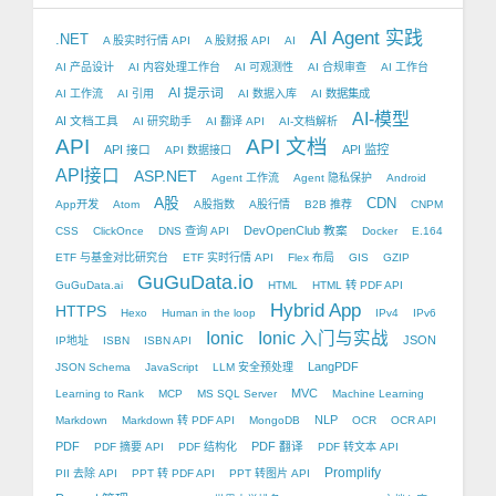
AI Agent 实践
.NET
A 股实时行情 API
A 股财报 API
AI
AI 产品设计
AI 内容处理工作台
AI 可观测性
AI 合规审查
AI 工作台
AI 提示词
AI 工作流
AI 引用
AI 数据入库
AI 数据集成
AI-模型
AI 文档工具
AI 研究助手
AI 翻译 API
AI-文档解析
API
API 文档
API 接口
API 监控
API 数据接口
API接口
ASP.NET
Agent 工作流
Agent 隐私保护
Android
A股
CDN
App开发
Atom
A股指数
A股行情
B2B 推荐
CNPM
DevOpenClub 教案
CSS
ClickOnce
DNS 查询 API
Docker
E.164
ETF 与基金对比研究台
ETF 实时行情 API
Flex 布局
GIS
GZIP
GuGuData.io
GuGuData.ai
HTML
HTML 转 PDF API
Hybrid App
HTTPS
Hexo
Human in the loop
IPv4
IPv6
Ionic
Ionic 入门与实战
JSON
IP地址
ISBN
ISBN API
LangPDF
JSON Schema
JavaScript
LLM 安全预处理
MVC
Learning to Rank
MCP
MS SQL Server
Machine Learning
NLP
Markdown
Markdown 转 PDF API
MongoDB
OCR
OCR API
PDF
PDF 翻译
PDF 摘要 API
PDF 结构化
PDF 转文本 API
Promplify
PII 去除 API
PPT 转 PDF API
PPT 转图片 API