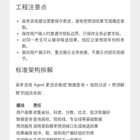
工程注意点
高考咨询建议需要保守表述，避免把预测结果写成确定录
取。
保存用户输入时要遵守隐私边界，只保存业务必要字段。
对同一考生可以缓存候选结果，但应记录预测年份和参
数。
面向用户展示时，重点展示业务依据，不展示内部实现细
节。
标准架构拆解
高考咨询 Agent 更适合做成“数据查询 + 规则过滤 + 预测解
释”的组合系统：
模块
责任
用户画像
收集省份、科类、分数、位次、批次和偏好
数据查询
查询高校、院校线、专业线等基础数据
预测服务
调用录取概率预测接口生成候选结果
结果编排
按冲、稳、保和用户偏好组织列表
咨询输出
生成可读解释和下一步建议