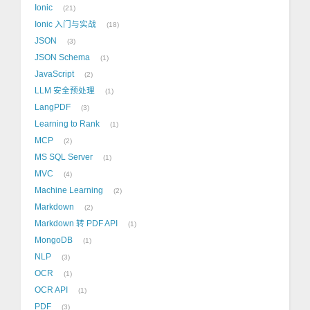
Ionic
21
Ionic 入门与实战
18
JSON
3
JSON Schema
1
JavaScript
2
LLM 安全预处理
1
LangPDF
3
Learning to Rank
1
MCP
2
MS SQL Server
1
MVC
4
Machine Learning
2
Markdown
2
Markdown 转 PDF API
1
MongoDB
1
NLP
3
OCR
1
OCR API
1
PDF
3