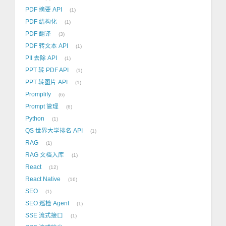
PDF 摘要 API
1
PDF 结构化
1
PDF 翻译
3
PDF 转文本 API
1
PII 去除 API
1
PPT 转 PDF API
1
PPT 转图片 API
1
Promplify
6
Prompt 管理
6
Python
1
QS 世界大学排名 API
1
RAG
1
RAG 文档入库
1
React
12
React Native
16
SEO
1
SEO 巡检 Agent
1
SSE 流式接口
1