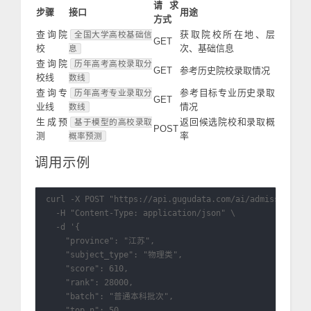
请求
步骤
接口
用途
方式
查询院
获取院校所在地、层
全国大学高校基础信
GET
校
次、基础信息
息
查询院
历年高考高校录取分
GET
参考历史院校录取情况
校线
数线
查询专
参考目标专业历史录取
历年高考专业录取分
GET
业线
情况
数线
生成预
返回候选院校和录取概
基于模型的高校录取
POST
测
率
概率预测
调用示例
curl -X POST "https://api.gugudata.com/ai/admission/pre
  -H "Content-Type: application/json" \

  -d '{

    "province": "江苏",

    "subject_type": "物理类",

    "score": 610,

    "rank": 28000,

    "batch": "普通本科批次",

    "top_n": 50,
