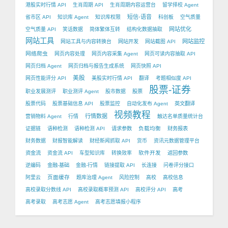
港股实时行情 API
生肖周期 API
生肖周期内容运营台
留学择校 Agent
短信-语音
省市区 API
知识库 Agent
知识库权限
科创板
空气质量
网站优化
空气质量 API
笑话数据
简体繁体互转
结构化数据抽取
网站工具
网站监控
网站工具与内容转换台
网站开发
网站截图 API
网络爬虫
网页内容处理
网页内容采集 Agent
网页可读内容抽取 API
网页归档 Agent
网页归档与报告生成系统
网页快照 API
美股
网页性能评分 API
美股实时行情 API
翻译
考题相似度 API
股票-证券
职业发展测评
职业测评 Agent
股市数据
股票
股票代码
股票基础信息 API
股票监控
自动化发布 Agent
英文翻译
视频教程
行情数据
营销物料 Agent
行情
触达名单质量统计台
负载均衡
证据链
语种检测
语种检测 API
请求参数
财务报表
财务数据
财报智能解读
财经新闻抓取 API
货币
资讯元数据管理平台
软件开发
资金流
资金流 API
车型知识库
转换效率
返回参数
逆编码
金融-基础
金融-行情
链接提取 API
长连接
问卷评分接口
页面缓存
阿里云
题库治理 Agent
风险控制
高校
高校信息
高校录取分数线 API
高校录取概率预测 API
高校评分 API
高考
高考录取
高考志愿 Agent
高考志愿填报小程序