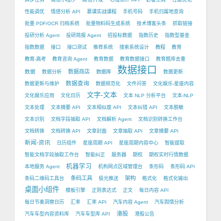
性能调优
情感分析 API
慕课实战课程
手机号码
手机归属地查询
批量 PDF/OCR 归档系统
批量物料码生成系统
技术博客头条
抓取链接
投研分析 Agent
投研简报 Agent
招投标数据
指数历史
指数型基金
指数数据
接口
接口测试
推荐系统
搜索系统设计
教程
教育
教育-高考
教育咨询 Agent
教育数据
教育数据接口
教育题库去重
数据接口
数据
数据商店
数据分析
数据库
数据更新
数据查询
数据更新与维护
数据规范化
文件问答
文化娱乐-星座内容
文字-文本
文化娱乐应用
文化日历
文本 NLP 分析平台
文本-NLP
文本处理
文本摘要 API
文本相似度 API
文本纠错 API
文本脱敏
文本识别
文档字段抽取 API
文档解析 Agent
文档识别转换工作台
文档转换
文档转换 API
文章封面
文章抽取 API
文章摘要 API
新闻-资讯
日历组件
星座周期 API
星座周期内容中心
智能提取
智能文档字段抽取工作台
智能纠正
服务器
期权
期权实时行情数据
机器学习
本地服务 Agent
机构网点区域管理台
条形码
条形码 API
条码工具
架构
条码二维码工具台
极光推送
格式化
格式化输出
桌面小组件
模板引擎
正则表达式
正文
每日内容 API
每日节奏洞察日历
汇率
汇率 API
汽车内容 Agent
汽车舆情分析
港股
汽车车型内容资料库
汽车车型库 API
港股公告