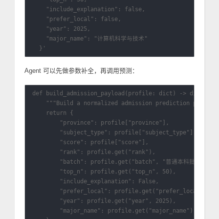
    "include_explanation": false,

    "prefer_local": false,

    "year": 2025,

    "major_name": "计算机科学与技术"

Agent 可以先做参数补全，再调用预测：
def build_admission_payload(profile: dict) -> dict:

    """Build a normalized admission prediction payload.
    return {

        "province": profile["province"],

        "subject_type": profile["subject_type"],

        "score": profile["score"],

        "rank": profile.get("rank"),

        "batch": profile.get("batch", "普通本科批次"),

        "top_n": profile.get("top_n", 50),

        "include_explanation": False,

        "prefer_local": profile.get("prefer_local", Fal
        "year": profile.get("year", 2025),

        "major_name": profile.get("major_name"),
