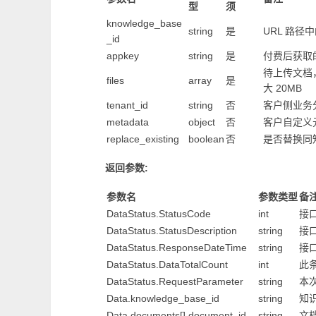
型
须
knowledge_base
string
是
URL 路径中
_id
appkey
string
是
付费后获取的
待上传文档，
files
array
是
大 20MB
tenant_id
string
否
客户侧业务分
metadata
object
否
客户自定义元
replace_existing
boolean
否
是否替换同知
返回参数:
参数名
参数类型
备
DataStatus.StatusCode
int
接
DataStatus.StatusDescription
string
接
DataStatus.ResponseDateTime
string
接
DataStatus.DataTotalCount
int
此
DataStatus.RequestParameter
string
本
Data.knowledge_base_id
string
知
Data.documents[].document_id
string
文档