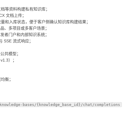
助文档等资料构建私有知识库；
DOCX 文档上传；
、分块数量和入库状态，便于客户侧确认知识库构建结果；
产品、多项目或多客户场景；
开发者门户和内部知识系统；
ON 与 SSE 流式响应；
；
练公共模型；
/ v1.3）；
载均衡；
knowledge-bases/{knowledge_base_id}/chat/completions