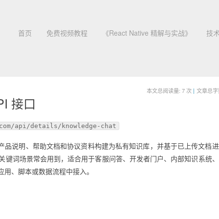
首页
免费视频教程
《React Native 精解与实战》
技
本文总阅读量:
7
次
|
文章总字数:
PI 接口
com/api/details/knowledge-chat
PI 文档、产品说明、帮助文档和协议资料构建为私有知识库，并基于已上传文档
应等关键词场景常会用到，适合用于客服问答、开发者门户、内部知识系统
应用、脚本或数据流程中接入。