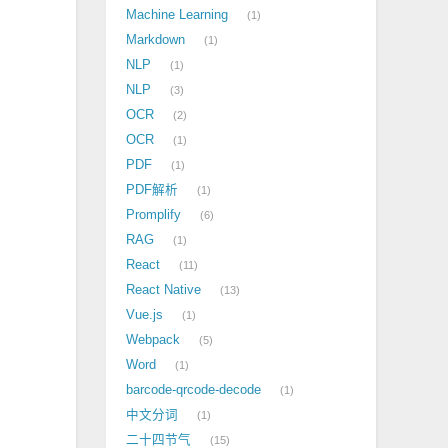
Machine Learning
1
Markdown
1
NLP
1
NLP
3
OCR
2
OCR
1
PDF
1
PDF解析
1
Promplify
6
RAG
1
React
11
React Native
13
Vue.js
1
Webpack
5
Word
1
barcode-qrcode-decode
1
中文分词
1
二十四节气
15