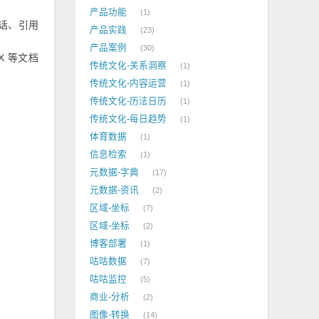
产品功能
1
话、引用
产品实践
23
产品案例
30
CX 等文档
传统文化-关系洞察
1
传统文化-内容运营
1
传统文化-历法日历
1
传统文化-每日趋势
1
体育数据
1
信息检索
1
元数据-字典
17
元数据-资讯
2
区域-坐标
7
区域-坐标
2
博客部署
1
咕咕数据
7
咕咕监控
5
商业-分析
2
图像-转换
14