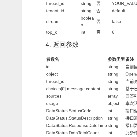
thread_id
string
否
YOUR_VAL
tenant_id
string
否
default
boolea
stream
否
false
n
top_k
int
否
6
4. 返回参数
参数名
参数类型
备注
id
string
当前回
object
string
Ope
thread_id
string
当前对
choices[0].message.content
string
基于
sources
array
回答
usage
object
本次
DataStatus.StatusCode
int
接口返
DataStatus.StatusDescription
string
接口
DataStatus.ResponseDateTime
string
接口
DataStatus.DataTotalCount
int
此条