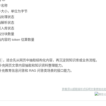
件名称
件大小，单位为字节
档处理状态
档解析状态
引入库状态
档分块数量
内容的 token 估算数量
，适合先从网页中抽取结构化内容，再沉淀到知识库或业务流程。
容
补充网页文章内容抽取和知识资料整理能力。
补充教育信息问答和 RAG 问答类场景的接口能力。
转载须以超链接形式标明文章原始出