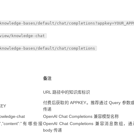
knowledge-bases/default/chat/completions?appkey=YOUR_APP
view/knowledge-chat
knowledge-bases/default/chat/completions
备注
URL 路径中的知识库标识
付费后获取的 APPKEY。推荐通过 Query 参数或 
KEY
传递
owledge-chat
OpenAI Chat Completions 兼容模型名称
ser”,”content”:”有哪些接
OpenAI Chat Completions 兼容消息数组，通
body 传递