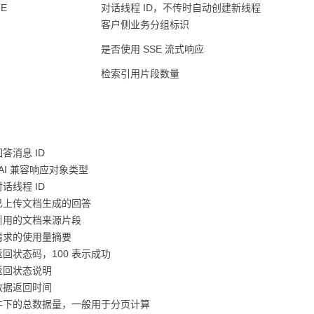
UE
对话线程 ID，不传时自动创建新线程
客户侧业务分组标识
是否使用 SSE 流式响应
检索引用片段数量
答消息 ID
nAI 兼容响应对象类型
话线程 ID
已上传文档生成的回答
引用的文档来源片段
请求的使用量摘要
回状态码，100 表示成功
返回状态说明
数据返回时间
件下的总数据量，一般用于分页计算