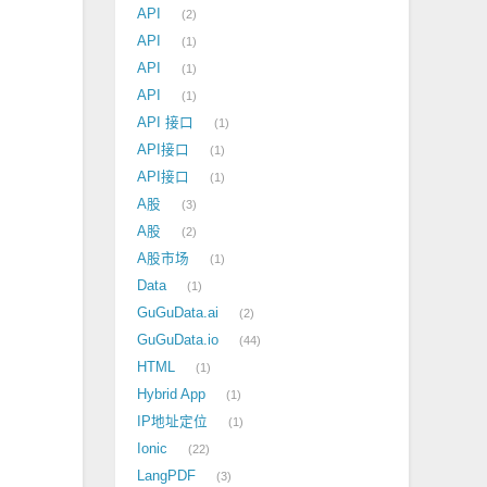
API
2
API
1
API
1
API
1
API 接口
1
API接口
1
API接口
1
A股
3
A股
2
A股市场
1
Data
1
GuGuData.ai
2
GuGuData.io
44
HTML
1
Hybrid App
1
IP地址定位
1
Ionic
22
LangPDF
3