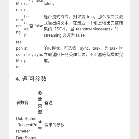
否
false
Mo
ea
false。
nth
n
bo
是否流式响应，如果为 true，那么接口会流
stre
ol
式输出纯文本，在最后一个消息输出完整结
ami
否
false
ea
果的 JSON。当 responseMode=task 时，
ng
n
streaming 必须为 false。
res
pon
st
响应模式，可选值：sync、task。为 task 时
se
rin
否
sync
立即返回任务受理结果，不阻塞等待模型完
Mo
g
成。
de
4. 返回参数
参
数
参数名
备注
类
型
DataStatus
stri
.RequestPa
请求的参数
ng
rameter
DataStatus