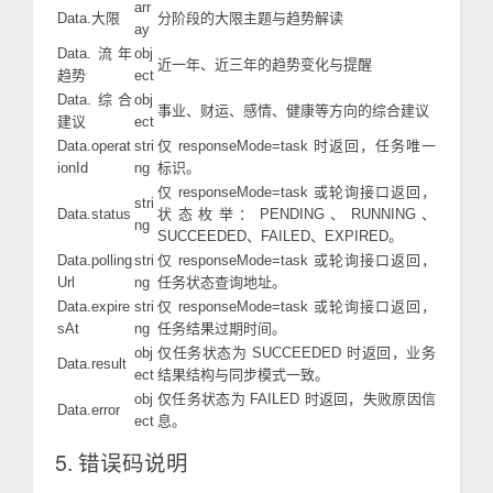
arr
Data.大限
分阶段的大限主题与趋势解读
ay
Data.流年
obj
近一年、近三年的趋势变化与提醒
趋势
ect
Data.综合
obj
事业、财运、感情、健康等方向的综合建议
建议
ect
Data.operat
stri
仅 responseMode=task 时返回，任务唯一
ionId
ng
标识。
仅 responseMode=task 或轮询接口返回，
stri
Data.status
状态枚举：PENDING、RUNNING、
ng
SUCCEEDED、FAILED、EXPIRED。
Data.polling
stri
仅 responseMode=task 或轮询接口返回，
Url
ng
任务状态查询地址。
Data.expire
stri
仅 responseMode=task 或轮询接口返回，
sAt
ng
任务结果过期时间。
obj
仅任务状态为 SUCCEEDED 时返回，业务
Data.result
ect
结果结构与同步模式一致。
obj
仅任务状态为 FAILED 时返回，失败原因信
Data.error
ect
息。
5. 错误码说明