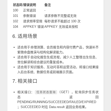
状态码
错误说明
备注
100
正常返回
-
101
参数错误
请求参数不完整或无效
102
请求频率受限
每秒请求不能超过 100 次
104
APPKEY 错误
APPKEY 无效或未授权
6. 适用场景
适合用于命理测算、会员报告和内容付费产品，快速补齐
紫微命盘推演与结构化解读能力。
适合用于自动化报告生成流程，减少人工整理出生信息、
宫位解读和综合建议的重复成本。
适合用于知识服务、互动问答和运营活动，将接口结果接
入后台系统、数据任务或前端展示页面。
7. 相关接口
相关接口：
（GET），轮询异步任务状
任务状态查询
态，返回
PENDING/RUNNING/SUCCEEDED/FAILED/EXPIRED
；SUCCEEDED 时在 Data.result 返回业务结果。