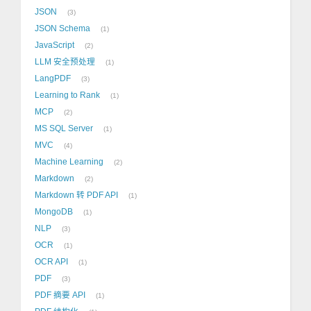
JSON
3
JSON Schema
1
JavaScript
2
LLM 安全预处理
1
LangPDF
3
Learning to Rank
1
MCP
2
MS SQL Server
1
MVC
4
Machine Learning
2
Markdown
2
Markdown 转 PDF API
1
MongoDB
1
NLP
3
OCR
1
OCR API
1
PDF
3
PDF 摘要 API
1