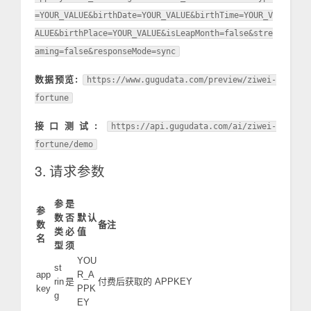
=YOUR_VALUE&birthDate=YOUR_VALUE&birthTime=YOUR_V
ALUE&birthPlace=YOUR_VALUE&isLeapMonth=false&stre
aming=false&responseMode=sync
数据预览:
https://www.gugudata.com/preview/ziwei-
fortune
接口测试:
https://api.gugudata.com/ai/ziwei-
fortune/demo
3. 请求参数
参
是
参
数
否
默认
数
备注
类
必
值
名
型
须
YOU
st
app
R_A
rin
是
付费后获取的 APPKEY
key
PPK
g
EY