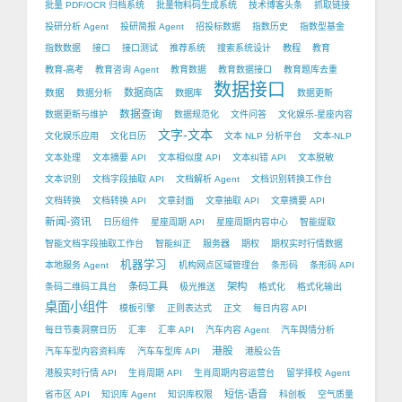
批量 PDF/OCR 归档系统
批量物料码生成系统
技术博客头条
抓取链接
投研分析 Agent
投研简报 Agent
招投标数据
指数历史
指数型基金
指数数据
接口
接口测试
推荐系统
搜索系统设计
教程
教育
教育-高考
教育咨询 Agent
教育数据
教育数据接口
教育题库去重
数据接口
数据
数据商店
数据分析
数据库
数据更新
数据查询
数据更新与维护
数据规范化
文件问答
文化娱乐-星座内容
文字-文本
文化娱乐应用
文化日历
文本 NLP 分析平台
文本-NLP
文本处理
文本摘要 API
文本相似度 API
文本纠错 API
文本脱敏
文本识别
文档字段抽取 API
文档解析 Agent
文档识别转换工作台
文档转换
文档转换 API
文章封面
文章抽取 API
文章摘要 API
新闻-资讯
日历组件
星座周期 API
星座周期内容中心
智能提取
智能文档字段抽取工作台
智能纠正
服务器
期权
期权实时行情数据
机器学习
本地服务 Agent
机构网点区域管理台
条形码
条形码 API
条码工具
架构
条码二维码工具台
极光推送
格式化
格式化输出
桌面小组件
模板引擎
正则表达式
正文
每日内容 API
每日节奏洞察日历
汇率
汇率 API
汽车内容 Agent
汽车舆情分析
港股
汽车车型内容资料库
汽车车型库 API
港股公告
港股实时行情 API
生肖周期 API
生肖周期内容运营台
留学择校 Agent
短信-语音
省市区 API
知识库 Agent
知识库权限
科创板
空气质量