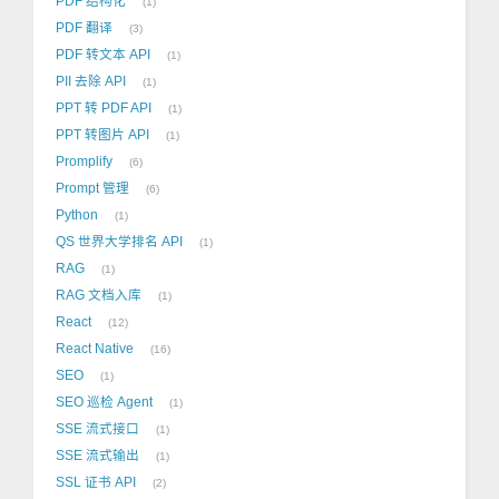
PDF 结构化
1
PDF 翻译
3
PDF 转文本 API
1
PII 去除 API
1
PPT 转 PDF API
1
PPT 转图片 API
1
Promplify
6
Prompt 管理
6
Python
1
QS 世界大学排名 API
1
RAG
1
RAG 文档入库
1
React
12
React Native
16
SEO
1
SEO 巡检 Agent
1
SSE 流式接口
1
SSE 流式输出
1
SSL 证书 API
2