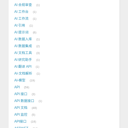
AI 合规审查
1
AI 工作台
1
AI 工作流
1
AI 引用
1
AI 提示词
6
AI 数据入库
1
AI 数据集成
2
AI 文档工具
3
AI 研究助手
1
AI 翻译 API
1
AI-文档解析
1
AI-模型
19
API
59
API 接口
3
API 数据接口
1
API 文档
48
API 监控
5
API接口
18