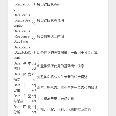
.StatusCod
int
接口返回状态码
e
DataStatus
stri
.StatusDes
接口返回状态说明
ng
cription
DataStatus
stri
.Response
接口数据返回时间
ng
DateTime
DataStatus
.DataTotalC
int
此条件下的总数据量，一般用于分页计算
ount
Data.基本
obj
命盘推演所使用的基础出生信息
信息
ect
Data.命盘
stri
对整体命格与人生节奏的综合概述
摘要
ng
Data.十二
obj
命宫、财帛宫、事业宫等十二宫位的解读
宫位
ect
Data.主星
obj
主星格局与辅星亮点分析
与辅星
ect
Data.四化
obj
化禄、化权、化科、化忌的推演结果
分析
ect