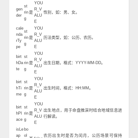
YOU
st
gen
R_V
rin
是
性别，如：男、女。
der
ALU
g
E
cale
YOU
st
nda
R_V
rin
是
历法类型，如：公历、农历。
rTy
ALU
g
pe
E
YOU
birt
st
R_V
hDa
rin
是
出生日期，格式：YYYY-MM-DD。
ALU
te
g
E
YOU
birt
st
R_V
hTi
rin
是
出生时间，格式：HH:MM。
ALU
me
g
E
YOU
birt
st
R_V
出生地点，用于命盘推演时结合地域信息进
hPl
rin
是
ALU
行解读。
ace
g
E
isLe
bo
ap
ol
农历出生时是否为闰月，公历场景可保持