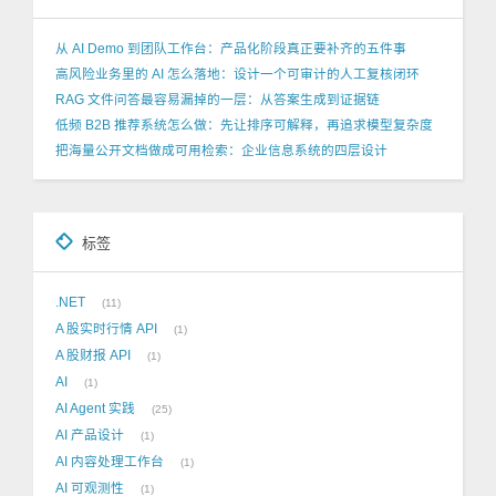
从 AI Demo 到团队工作台：产品化阶段真正要补齐的五件事
高风险业务里的 AI 怎么落地：设计一个可审计的人工复核闭环
RAG 文件问答最容易漏掉的一层：从答案生成到证据链
低频 B2B 推荐系统怎么做：先让排序可解释，再追求模型复杂度
把海量公开文档做成可用检索：企业信息系统的四层设计
标签
.NET
11
A 股实时行情 API
1
A 股财报 API
1
AI
1
AI Agent 实践
25
AI 产品设计
1
AI 内容处理工作台
1
AI 可观测性
1