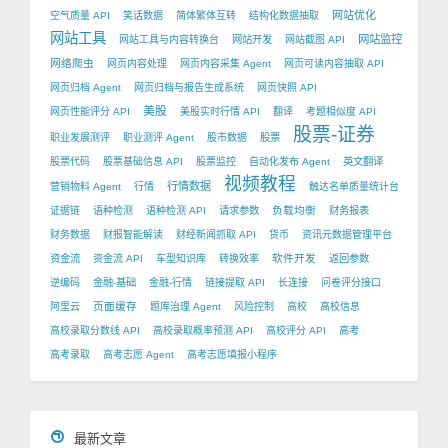
网站优化
空气质量 API
笑话数据
简体繁体互转
结构化数据抽取
网站工具
网站监控
网站工具与内容转换台
网站开发
网站截图 API
网络爬虫
网页内容处理
网页内容采集 Agent
网页可读内容抽取 API
网页归档 Agent
网页归档与报告生成系统
网页快照 API
美股
网页性能评分 API
美股实时行情 API
翻译
考题相似度 API
股票-证券
职业发展测评
职业测评 Agent
股市数据
股票
股票代码
股票基础信息 API
股票监控
自动化发布 Agent
英文翻译
视频教程
行情数据
营销物料 Agent
行情
触达名单质量统计台
负载均衡
证据链
语种检测
语种检测 API
请求参数
财务报表
财务数据
财报智能解读
财经新闻抓取 API
货币
资讯元数据管理平台
软件开发
资金流
资金流 API
车型知识库
转换效率
返回参数
逆编码
金融-基础
金融-行情
链接提取 API
长连接
问卷评分接口
页面缓存
阿里云
题库治理 Agent
风险控制
高校
高校信息
高校录取分数线 API
高校录取概率预测 API
高校评分 API
高考
高考录取
高考志愿 Agent
高考志愿填报小程序
最新文章