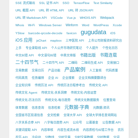
SSE 流式输出
SSL 证书 API
SSO
TensorFlow
Text Similarity
URL 截图 API
URL 转 HTML API
URL 转 JSON API
Webpack
URL 转 Markdown API
VSCode
Vue.js
WHOIS API
Winform
Whois
Wi-Fi
Windows Server
Word
WordPress
Xcode
gugudata
YSlow
barcode-qrcode-decode
favicon
iOS
iOS 应用
jsChart
mapbox
三甲医院 API
上市公司财报资料研究台
上手
专业录取线 API
个人公开市场研究笔记
个人提升
个性化日历
书籍出版
书籍连载
中文纠错 API
中文语句纠错
中英文排版
二十四节气
二十四节气 API
二维码
二维码生成 API
交易接口
产品案例
交易数据
交易日历
产品功能
人工复核
代码质量
代码高亮
任务编排
企业 AI
企业搜索
企业文档摘要翻译台
企业知识库
传统历法 API
传统历法日程参考台
传统文化 API
传统文化 Agent
传统文化-关系洞察
传统文化-内容运营
传统文化-历法日历
传统文化-每日趋势
传统文化数据服务
位置查询
元数据-字典
体育数据
信息查询
信息检索
元数据-资讯
全国省市区街道信息
全文检索
全球大学 API
全球大学排名查询网站
八字关系合参 API
八字每日趋势 API
公众号
公募基金
公告数据 API
关键词提取 API
内容审核
内容生成流水线
内容质检与纠错工作台
农历
农历 API
冷启动
分数线
分时交易
分时交易数据
分时数据
分词