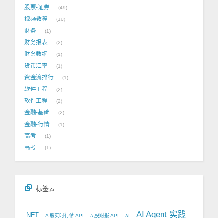
股票-证券
49
视频教程
10
财务
1
财务报表
2
财务数据
1
货币汇率
1
资金流排行
1
软件工程
2
软件工程
2
金融-基础
2
金融-行情
1
高考
1
高考
1
标签云
AI Agent 实践
.NET
A 股实时行情 API
A 股财报 API
AI