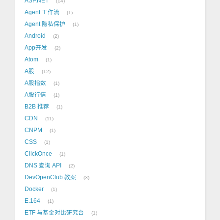
ASP.NET
14
Agent 工作流
1
Agent 隐私保护
1
Android
2
App开发
2
Atom
1
A股
12
A股指数
1
A股行情
1
B2B 推荐
1
CDN
11
CNPM
1
CSS
1
ClickOnce
1
DNS 查询 API
2
DevOpenClub 教案
3
Docker
1
E.164
1
ETF 与基金对比研究台
1