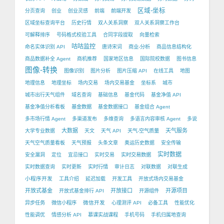
区域-坐标
分页查询
创业
创业灵感
前端
前端开发
区域坐标查询平台
历史行情
双人关系洞察
双人关系洞察工作台
可解释排序
号码格式校验工具
合同字段提取
向量检索
咕咕监控
命名实体识别 API
唐诗宋词
商业-分析
商品信息结构化
商品数据补全 Agent
商机推荐
国家地区信息
国际院校数据
图书信息
图像-转换
图像识别
图片分析
图片压缩 API
在线工具
地图
地理信息
地理坐标
场内交易
场内交易基金
坐标系
城市
城市出行天气组件
域名查询
基础信息
基金代码
基金净值 API
基金净值分析看板
基金数据
基金数据接口
基金组合 Agent
多市场行情 Agent
多渠道发布
多维查询
多语言内容审核 Agent
多说
大数据
天气服务
大学专业数据
天文
天气 API
天气-空气质量
天气空气质量看板
天气预报
头条文章
奥运历史数据
安全传输
实时数据
安全漏洞
定位
宜忌接口
实时交易
实时交易数据
实时数据查询
实时更新
实时行情
审计日志
对联数据
对联生成
小程序开发
工具介绍
延迟加载
开发工具
开放式场内交易基金
开放式基金
开放接口
开源项目
开放式基金排行 API
开源组件
微信开发
异步任务
微信小程序
心理测评 API
必备工具
性能优化
性能调优
情感分析 API
慕课实战课程
手机号码
手机归属地查询