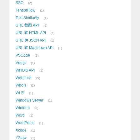
SSO
2
TensorFlow
1
Text Similarity
1
URL 截图 API
1
URL 转 HTML API
1
URL 转 JSON API
1
URL 转 Markdown API
1
VSCode
1
Vue.js
1
WHOIS API
1
Webpack
5
Whois
1
Wi-Fi
1
Windows Server
1
Winform
3
Word
1
WordPress
1
Xcode
1
YSlow
1