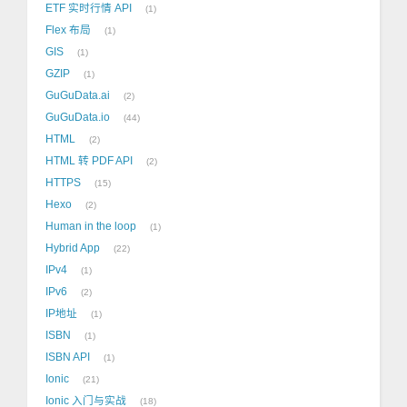
ETF 实时行情 API
1
Flex 布局
1
GIS
1
GZIP
1
GuGuData.ai
2
GuGuData.io
44
HTML
2
HTML 转 PDF API
2
HTTPS
15
Hexo
2
Human in the loop
1
Hybrid App
22
IPv4
1
IPv6
2
IP地址
1
ISBN
1
ISBN API
1
Ionic
21
Ionic 入门与实战
18