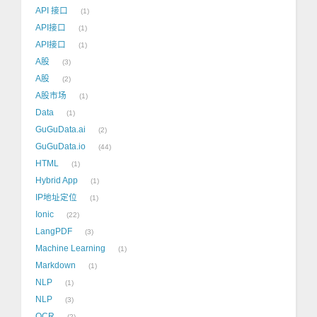
API 接口
1
API接口
1
API接口
1
A股
3
A股
2
A股市场
1
Data
1
GuGuData.ai
2
GuGuData.io
44
HTML
1
Hybrid App
1
IP地址定位
1
Ionic
22
LangPDF
3
Machine Learning
1
Markdown
1
NLP
1
NLP
3
OCR
2