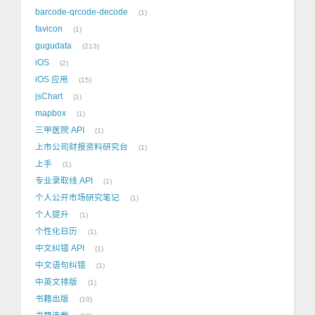
barcode-qrcode-decode
1
favicon
1
gugudata
213
iOS
2
iOS 应用
15
jsChart
1
mapbox
1
三甲医院 API
1
上市公司财报资料研究台
1
上手
1
专业录取线 API
1
个人公开市场研究笔记
1
个人提升
1
个性化日历
1
中文纠错 API
1
中文语句纠错
1
中英文排版
1
书籍出版
10