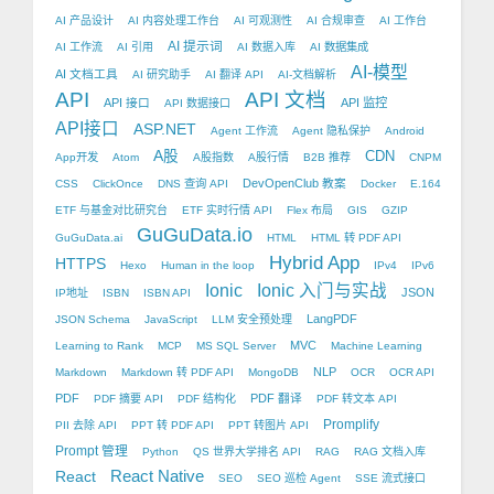
AI 产品设计
AI 内容处理工作台
AI 可观测性
AI 合规审查
AI 工作台
AI 提示词
AI 工作流
AI 引用
AI 数据入库
AI 数据集成
AI-模型
AI 文档工具
AI 研究助手
AI 翻译 API
AI-文档解析
API
API 文档
API 接口
API 监控
API 数据接口
API接口
ASP.NET
Agent 工作流
Agent 隐私保护
Android
A股
CDN
App开发
Atom
A股指数
A股行情
B2B 推荐
CNPM
DevOpenClub 教案
CSS
ClickOnce
DNS 查询 API
Docker
E.164
ETF 与基金对比研究台
ETF 实时行情 API
Flex 布局
GIS
GZIP
GuGuData.io
GuGuData.ai
HTML
HTML 转 PDF API
Hybrid App
HTTPS
Hexo
Human in the loop
IPv4
IPv6
Ionic
Ionic 入门与实战
JSON
IP地址
ISBN
ISBN API
LangPDF
JSON Schema
JavaScript
LLM 安全预处理
MVC
Learning to Rank
MCP
MS SQL Server
Machine Learning
NLP
Markdown
Markdown 转 PDF API
MongoDB
OCR
OCR API
PDF
PDF 翻译
PDF 摘要 API
PDF 结构化
PDF 转文本 API
Promplify
PII 去除 API
PPT 转 PDF API
PPT 转图片 API
Prompt 管理
Python
QS 世界大学排名 API
RAG
RAG 文档入库
React Native
React
SEO
SEO 巡检 Agent
SSE 流式接口