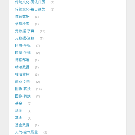
传统文化-历法日历
1
传统文化-每日趋势
1
体育数据
1
信息检索
1
元数据-字典
17
元数据-资讯
2
区域-坐标
7
区域-坐标
2
博客部署
1
咕咕数据
7
咕咕监控
5
商业-分析
2
图像-转换
14
图像-转换
2
基金
6
基金
1
基金
1
基金数据
1
天气-空气质量
2