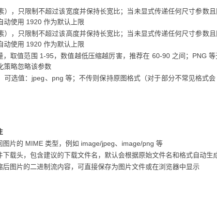
素），只限制不超过该宽度并保持长宽比；当未显式传递任何尺寸参数且
动使用 1920 作为默认上限
素），只限制不超过该高度并保持长宽比；当未显式传递任何尺寸参数且
动使用 1920 作为默认上限
质量，取值范围 1-95，数值越低压缩越厉害，推荐在 60-90 之间；PNG 
化策略忽略该参数
，可选值：jpeg、png 等；不传则保持原图格式（对于部分不常见格式
注
图片的 MIME 类型，例如 image/jpeg、image/png 等
件下载头，包含建议的下载文件名，默认会根据原始文件名和格式自动生
缩后图片的二进制流内容，可直接保存为图片文件或在浏览器中显示