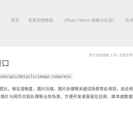
首页
免费视频教程
《React Native 精解与实战》
技
本文总阅读量:
5
次
|
文章总字数:
接口
com/api/details/image-compress
持长宽比，保证清晰度，图片压缩、图片处理等关键词场景常会用到，适合
、图片与网页内容处理等业务场景，方便开发者直接在应用、脚本或数据