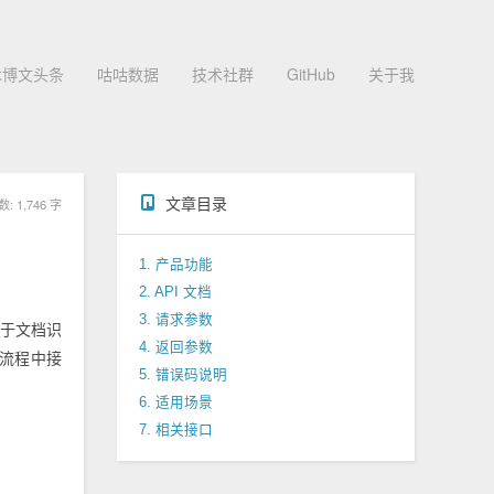
术博文头条
咕咕数据
技术社群
GitHub
关于我
文章目录
 1,746 字
1. 产品功能
2. API 文档
3. 请求参数
用于文档识
4. 返回参数
流程中接
5. 错误码说明
6. 适用场景
7. 相关接口