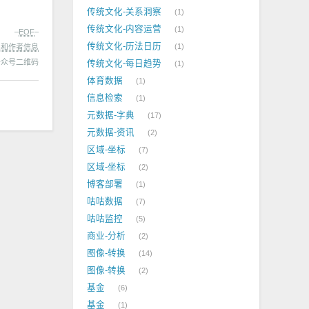
传统文化-关系洞察
1
传统文化-内容运营
1
–
EOF
–
传统文化-历法日历
1
处和作者信息
传统文化-每日趋势
1
体育数据
1
信息检索
1
元数据-字典
17
元数据-资讯
2
区域-坐标
7
区域-坐标
2
博客部署
1
咕咕数据
7
咕咕监控
5
商业-分析
2
图像-转换
14
图像-转换
2
基金
6
基金
1