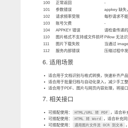
100
正常返回
-
101
参数错误
appkey 缺失
102
请求频率受限
每秒请求不
103
账号欠费
-
104
APPKEY 错误
请检查传递的
110
图片格式不支持或文件损坏
Pillow 
111
图片下载失败
当通过 ima
112
服务内部错误
压缩过程中
6. 适用场景
适合用于文档识别与格式转换，快速补齐产品
适合用于批量归档与自动化录入，减少手工
适合用于PDF、图片与网页内容处理，将接
7. 相关接口
可搭配使用：
，适合补
HTML/URL 转 PDF
可搭配使用：
，适合补充同
HTML 转 Word
可搭配使用：
通用图片文件流 OCR 到文本