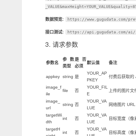
_VALUE&maxHeight=YOUR_VALUE&quality=8
数据预览:
https://www.gugudata.com/pre
接口测试:
https://api.gugudata.com/ai/
3. 请求参数
参数
是否
参数名
默认值
备注
类型
必须
YOUR_AP
appkey
string
是
付费后获取的 AP
PKEY
image_f
YOUR_FIL
file
否
上传的图片文件，支持
ile
E
image_
YOUR_VA
string
否
网络图片 URL
url
LUE
targetWi
YOUR_VA
int
否
目标宽度（像素
dth
LUE
targetH
YOUR_VA
int
否
目标高度（像素
eight
LUE