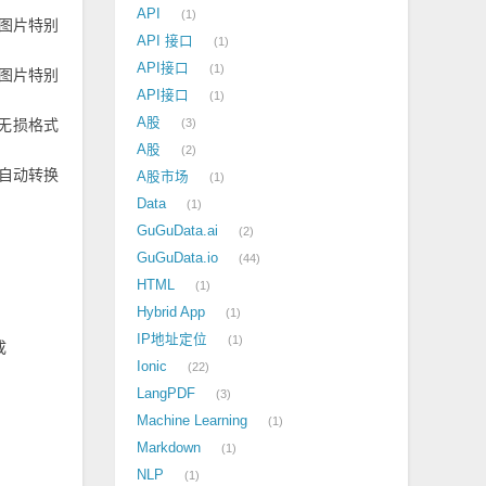
API
1
图片特别
API 接口
1
API接口
1
图片特别
API接口
1
A股
等无损格式
3
A股
2
会自动转换
A股市场
1
Data
1
GuGuData.ai
2
GuGuData.io
44
HTML
1
Hybrid App
1
IP地址定位
1
成
Ionic
22
LangPDF
3
Machine Learning
1
Markdown
1
NLP
1