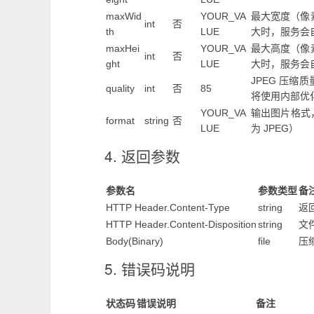
maxWid
YOUR_VA
最大宽度（像
int
否
th
LUE
大时，服务会自
maxHei
YOUR_VA
最大高度（像
int
否
ght
LUE
大时，服务会自
JPEG 压缩
quality
int
否
85
将使用内部优
YOUR_VA
输出图片格式
format
string
否
LUE
为 JPEG）
4. 返回参数
参数名
参数类型
备
HTTP Header.Content-Type
string
返回
HTTP Header.Content-Disposition
string
文
Body(Binary)
file
压
5. 错误码说明
状态码
错误说明
备注