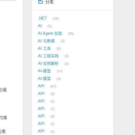
分类
.NET
19
AI
1
AI Agent 实践
25
AI 与数据
2
AI 工具
6
AI 工程实践
3
AI-文档解析
1
AI-模型
17
AI-模型
2
API
67
一必填
API
1
API
1
API
1
API
2
为约束
API
1
约束
API
1