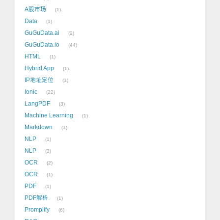
A股市场
1
Data
1
GuGuData.ai
2
GuGuData.io
44
HTML
1
Hybrid App
1
IP地址定位
1
Ionic
22
LangPDF
3
Machine Learning
1
Markdown
1
NLP
1
NLP
3
OCR
2
OCR
1
PDF
1
PDF解析
1
Promplify
6