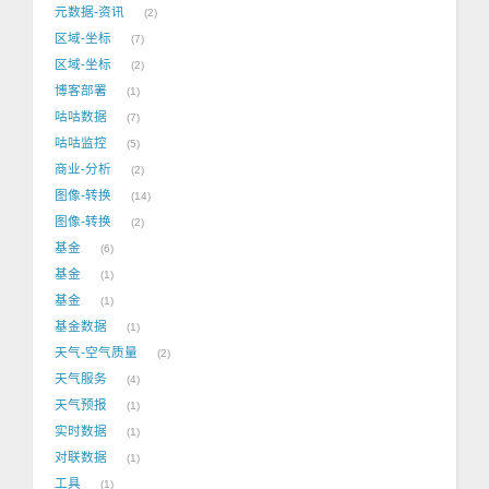
元数据-资讯
2
区域-坐标
7
区域-坐标
2
博客部署
1
咕咕数据
7
咕咕监控
5
商业-分析
2
图像-转换
14
图像-转换
2
基金
6
基金
1
基金
1
基金数据
1
天气-空气质量
2
天气服务
4
天气预报
1
实时数据
1
对联数据
1
工具
1