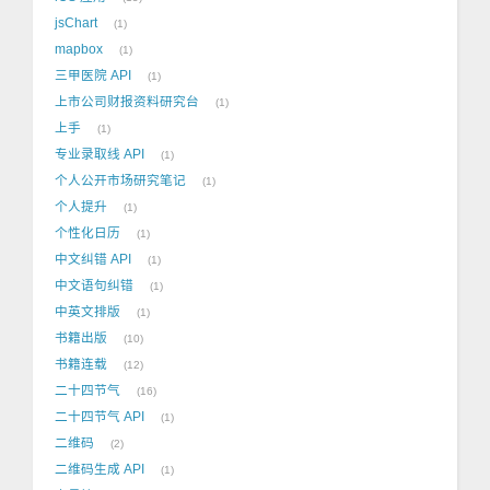
jsChart
1
mapbox
1
三甲医院 API
1
上市公司财报资料研究台
1
上手
1
专业录取线 API
1
个人公开市场研究笔记
1
个人提升
1
个性化日历
1
中文纠错 API
1
中文语句纠错
1
中英文排版
1
书籍出版
10
书籍连载
12
二十四节气
16
二十四节气 API
1
二维码
2
二维码生成 API
1