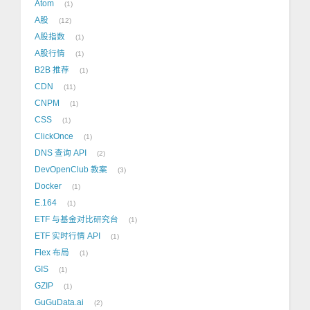
Atom
1
A股
12
A股指数
1
A股行情
1
B2B 推荐
1
CDN
11
CNPM
1
CSS
1
ClickOnce
1
DNS 查询 API
2
DevOpenClub 教案
3
Docker
1
E.164
1
ETF 与基金对比研究台
1
ETF 实时行情 API
1
Flex 布局
1
GIS
1
GZIP
1
GuGuData.ai
2