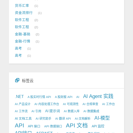
货币汇率
1
资金流排行
1
软件工程
2
软件工程
2
金融-基础
2
金融-行情
1
高考
1
高考
1
标签云
AI Agent 实践
.NET
A 股实时行情 API
A 股财报 API
AI
AI 产品设计
AI 内容处理工作台
AI 可观测性
AI 合规审查
AI 工作台
AI 提示词
AI 工作流
AI 引用
AI 数据入库
AI 数据集成
AI-模型
AI 文档工具
AI 研究助手
AI 翻译 API
AI-文档解析
API
API 文档
API 接口
API 监控
API 数据接口