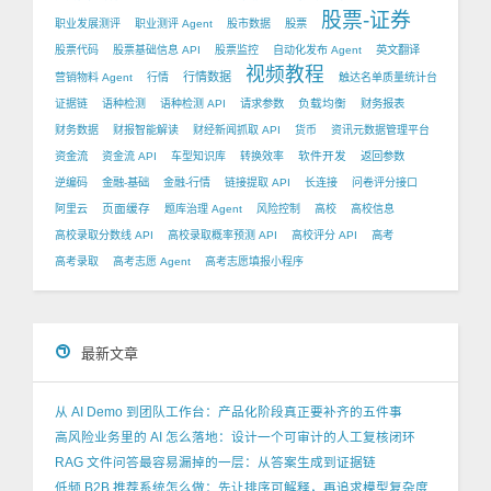
股票-证券
职业发展测评
职业测评 Agent
股市数据
股票
股票代码
股票基础信息 API
股票监控
自动化发布 Agent
英文翻译
视频教程
行情数据
营销物料 Agent
行情
触达名单质量统计台
负载均衡
证据链
语种检测
语种检测 API
请求参数
财务报表
财务数据
财报智能解读
财经新闻抓取 API
货币
资讯元数据管理平台
软件开发
资金流
资金流 API
车型知识库
转换效率
返回参数
逆编码
金融-基础
金融-行情
链接提取 API
长连接
问卷评分接口
页面缓存
阿里云
题库治理 Agent
风险控制
高校
高校信息
高校录取分数线 API
高校录取概率预测 API
高校评分 API
高考
高考录取
高考志愿 Agent
高考志愿填报小程序
最新文章
从 AI Demo 到团队工作台：产品化阶段真正要补齐的五件事
高风险业务里的 AI 怎么落地：设计一个可审计的人工复核闭环
RAG 文件问答最容易漏掉的一层：从答案生成到证据链
低频 B2B 推荐系统怎么做：先让排序可解释，再追求模型复杂度