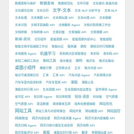
数据查询
数据更新与维护
数据规范化
文件问答
文化娱乐-星座内容
文字-文本
文化娱乐应用
文化日历
文本 NLP 分析平台
文本-NLP
文本处理
文本摘要 API
文本相似度 API
文本纠错 API
文本脱敏
文本识别
文档字段抽取 API
文档解析 Agent
文档识别转换工作台
文档转换
文档转换 API
文章封面
文章抽取 API
文章摘要 API
新闻-资讯
日历组件
星座周期 API
星座周期内容中心
智能提取
智能文档字段抽取工作台
智能纠正
服务器
期权
期权实时行情数据
机器学习
本地服务 Agent
机构网点区域管理台
条形码
条形码 API
条码工具
架构
条码二维码工具台
极光推送
格式化
格式化输出
桌面小组件
模板引擎
正则表达式
正文
每日内容 API
每日节奏洞察日历
汇率
汇率 API
汽车内容 Agent
汽车舆情分析
港股
汽车车型内容资料库
汽车车型库 API
港股公告
港股实时行情 API
生肖周期 API
生肖周期内容运营台
留学择校 Agent
短信-语音
省市区 API
知识库 Agent
知识库权限
科创板
空气质量
网站优化
空气质量 API
笑话数据
简体繁体互转
结构化数据抽取
网站工具
网站监控
网站工具与内容转换台
网站开发
网站截图 API
网络爬虫
网页内容处理
网页内容采集 Agent
网页可读内容抽取 API
网页归档 Agent
网页归档与报告生成系统
网页快照 API
美股
网页性能评分 API
美股实时行情 API
翻译
考题相似度 API