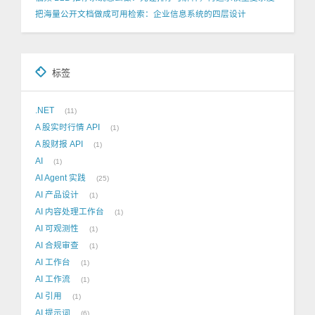
把海量公开文档做成可用检索：企业信息系统的四层设计
标签
.NET
11
A 股实时行情 API
1
A 股财报 API
1
AI
1
AI Agent 实践
25
AI 产品设计
1
AI 内容处理工作台
1
AI 可观测性
1
AI 合规审查
1
AI 工作台
1
AI 工作流
1
AI 引用
1
AI 提示词
6