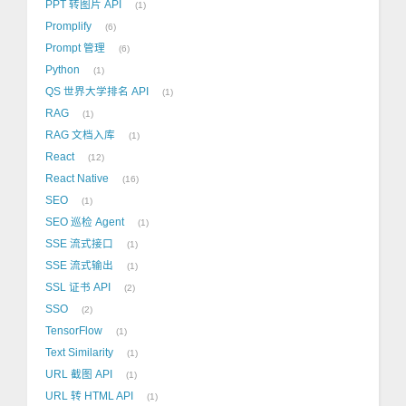
PPT 转图片 API
1
Promplify
6
Prompt 管理
6
Python
1
QS 世界大学排名 API
1
RAG
1
RAG 文档入库
1
React
12
React Native
16
SEO
1
SEO 巡检 Agent
1
SSE 流式接口
1
SSE 流式输出
1
SSL 证书 API
2
SSO
2
TensorFlow
1
Text Similarity
1
URL 截图 API
1
URL 转 HTML API
1