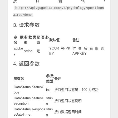
接口测试:
https://api.gugudata.com/v1/psychology/questionn
aires/demo
3. 请求参数
参数
参数类
是否必
默认值
备注
名
型
须
appke
YOUR_APPK
付费后获取的
string
是
y
EY
APPKEY
4. 返回参数
参数
参数名
备注
类型
DataStatus.StatusC
int
接口返回状态码，100 为成功
ode
DataStatus.StatusD
strin
接口返回状态说明
escription
g
DataStatus.Respons
strin
接口数据返回时间
eDateTime
g