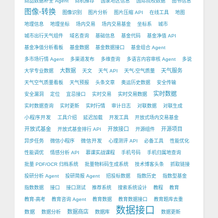
商品数据补全 Agent
商机推荐
国家地区信息
国际院校数据
图书信息
图像-转换
图像识别
图片分析
图片压缩 API
在线工具
地图
地理信息
地理坐标
场内交易
场内交易基金
坐标系
城市
城市出行天气组件
域名查询
基础信息
基金代码
基金净值 API
基金净值分析看板
基金数据
基金数据接口
基金组合 Agent
多市场行情 Agent
多渠道发布
多维查询
多语言内容审核 Agent
多说
大数据
天气服务
大学专业数据
天文
天气 API
天气-空气质量
天气空气质量看板
天气预报
头条文章
奥运历史数据
安全传输
实时数据
安全漏洞
定位
宜忌接口
实时交易
实时交易数据
实时数据查询
实时更新
实时行情
审计日志
对联数据
对联生成
小程序开发
工具介绍
延迟加载
开发工具
开放式场内交易基金
开放式基金
开放接口
开源项目
开放式基金排行 API
开源组件
微信开发
异步任务
微信小程序
心理测评 API
必备工具
性能优化
性能调优
情感分析 API
慕课实战课程
手机号码
手机归属地查询
批量 PDF/OCR 归档系统
批量物料码生成系统
技术博客头条
抓取链接
投研分析 Agent
投研简报 Agent
招投标数据
指数历史
指数型基金
指数数据
接口
接口测试
推荐系统
搜索系统设计
教程
教育
教育-高考
教育咨询 Agent
教育数据
教育数据接口
教育题库去重
数据接口
数据
数据商店
数据分析
数据库
数据更新