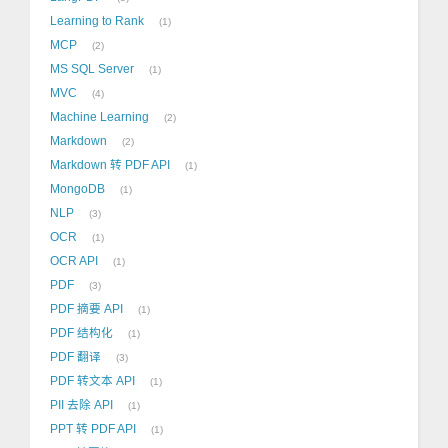
Learning to Rank
1
MCP
2
MS SQL Server
1
MVC
4
Machine Learning
2
Markdown
2
Markdown 转 PDF API
1
MongoDB
1
NLP
3
OCR
1
OCR API
1
PDF
3
PDF 摘要 API
1
PDF 结构化
1
PDF 翻译
3
PDF 转文本 API
1
PII 去除 API
1
PPT 转 PDF API
1