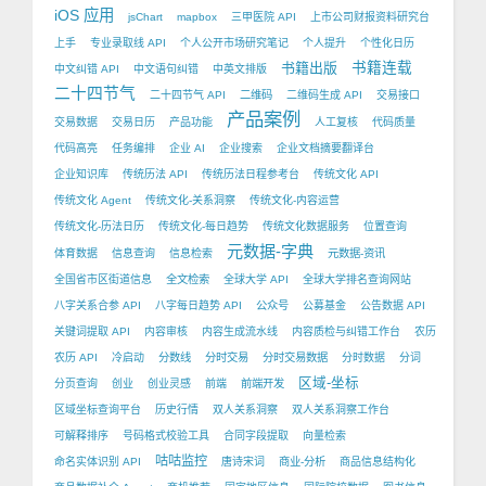
iOS 应用
jsChart
mapbox
三甲医院 API
上市公司财报资料研究台
上手
专业录取线 API
个人公开市场研究笔记
个人提升
个性化日历
书籍出版
书籍连载
中文纠错 API
中文语句纠错
中英文排版
二十四节气
二十四节气 API
二维码
二维码生成 API
交易接口
产品案例
交易数据
交易日历
产品功能
人工复核
代码质量
代码高亮
任务编排
企业 AI
企业搜索
企业文档摘要翻译台
企业知识库
传统历法 API
传统历法日程参考台
传统文化 API
传统文化 Agent
传统文化-关系洞察
传统文化-内容运营
传统文化-历法日历
传统文化-每日趋势
传统文化数据服务
位置查询
元数据-字典
体育数据
信息查询
信息检索
元数据-资讯
全国省市区街道信息
全文检索
全球大学 API
全球大学排名查询网站
八字关系合参 API
八字每日趋势 API
公众号
公募基金
公告数据 API
关键词提取 API
内容审核
内容生成流水线
内容质检与纠错工作台
农历
农历 API
冷启动
分数线
分时交易
分时交易数据
分时数据
分词
区域-坐标
分页查询
创业
创业灵感
前端
前端开发
区域坐标查询平台
历史行情
双人关系洞察
双人关系洞察工作台
可解释排序
号码格式校验工具
合同字段提取
向量检索
咕咕监控
命名实体识别 API
唐诗宋词
商业-分析
商品信息结构化