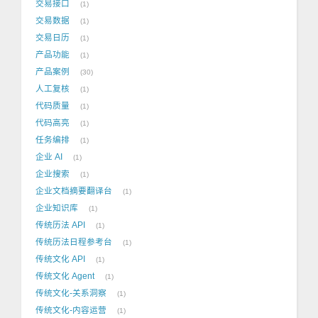
交易接口
1
交易数据
1
交易日历
1
产品功能
1
产品案例
30
人工复核
1
代码质量
1
代码高亮
1
任务编排
1
企业 AI
1
企业搜索
1
企业文档摘要翻译台
1
企业知识库
1
传统历法 API
1
传统历法日程参考台
1
传统文化 API
1
传统文化 Agent
1
传统文化-关系洞察
1
传统文化-内容运营
1