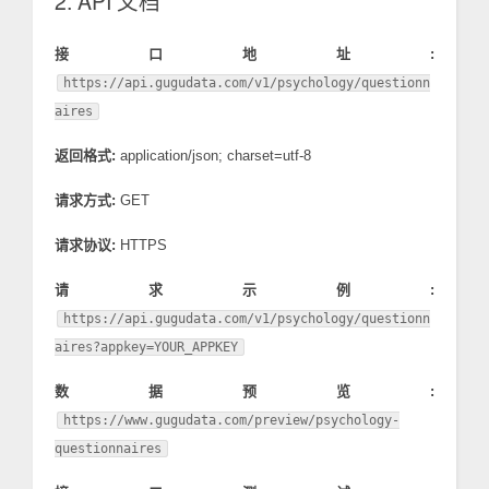
2. API 文档
接口地址:
https://api.gugudata.com/v1/psychology/questionn
aires
返回格式:
application/json; charset=utf-8
请求方式:
GET
请求协议:
HTTPS
请求示例:
https://api.gugudata.com/v1/psychology/questionn
aires?appkey=YOUR_APPKEY
数据预览:
https://www.gugudata.com/preview/psychology-
questionnaires