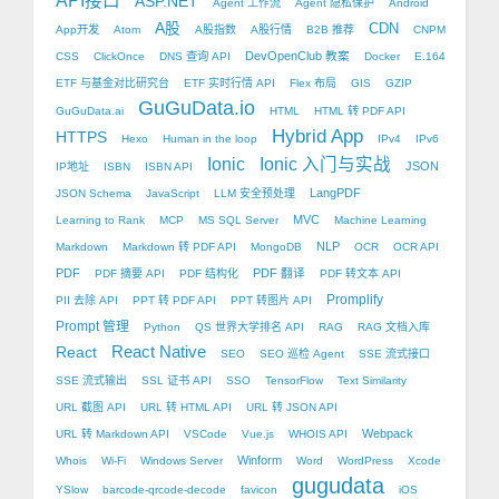
API接口
ASP.NET
Agent 工作流
Agent 隐私保护
Android
A股
CDN
App开发
Atom
A股指数
A股行情
B2B 推荐
CNPM
DevOpenClub 教案
CSS
ClickOnce
DNS 查询 API
Docker
E.164
ETF 与基金对比研究台
ETF 实时行情 API
Flex 布局
GIS
GZIP
GuGuData.io
GuGuData.ai
HTML
HTML 转 PDF API
Hybrid App
HTTPS
Hexo
Human in the loop
IPv4
IPv6
Ionic
Ionic 入门与实战
JSON
IP地址
ISBN
ISBN API
LangPDF
JSON Schema
JavaScript
LLM 安全预处理
MVC
Learning to Rank
MCP
MS SQL Server
Machine Learning
NLP
Markdown
Markdown 转 PDF API
MongoDB
OCR
OCR API
PDF
PDF 翻译
PDF 摘要 API
PDF 结构化
PDF 转文本 API
Promplify
PII 去除 API
PPT 转 PDF API
PPT 转图片 API
Prompt 管理
Python
QS 世界大学排名 API
RAG
RAG 文档入库
React Native
React
SEO
SEO 巡检 Agent
SSE 流式接口
SSE 流式输出
SSL 证书 API
SSO
TensorFlow
Text Similarity
URL 截图 API
URL 转 HTML API
URL 转 JSON API
Webpack
URL 转 Markdown API
VSCode
Vue.js
WHOIS API
Winform
Whois
Wi-Fi
Windows Server
Word
WordPress
Xcode
gugudata
YSlow
barcode-qrcode-decode
favicon
iOS