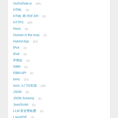
GuGuData.io
44
HTML
2
HTML 转 PDF API
2
HTTPS
15
Hexo
2
Human in the loop
1
Hybrid App
22
IPv4
1
IPv6
2
IP地址
1
ISBN
1
ISBN API
1
Ionic
21
Ionic 入门与实战
18
JSON
3
JSON Schema
1
JavaScript
2
LLM 安全预处理
1
LangPDF
3