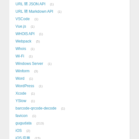
URL 转 JSON API
1
URL 转 Markdown API
1
VSCode
1
Vue.js
1
WHOIS API
1
Webpack
5
Whois
1
Wi-Fi
1
Windows Server
1
Winform
3
Word
1
WordPress
1
Xcode
1
YSlow
1
barcode-qrcode-decode
1
favicon
1
gugudata
213
iOS
2
iOS 应用
15