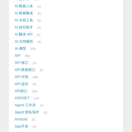
AI 数据入库
1
AI 数据集成
2
AI 文档工具
3
AI 研究助手
1
AI 翻译 API
1
AI-文档解析
1
AI-模型
19
API
59
API 接口
3
API 数据接口
1
API 文档
48
API 监控
5
API接口
18
ASP.NET
14
Agent 工作流
1
Agent 隐私保护
1
Android
2
App开发
2