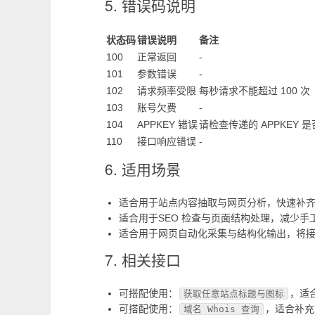
5. 错误码说明
状态码
错误说明
备注
100
正常返回
-
101
参数错误
-
102
请求频率受限
每秒请求不能超过 100 次
103
账号欠费
-
104
APPKEY 错误
请检查传递的 APPKEY
110
接口响应错误
-
6. 适用场景
适合用于站点内容抽取与网页分析，快速补齐产品
适合用于SEO 检查与页面结构处理，减少
适合用于网页自动化采集与结构化输出，将
7. 相关接口
可搭配使用：
，适
获取任意站点标题与图标
可搭配使用：
，适合补充
域名 Whois 查询