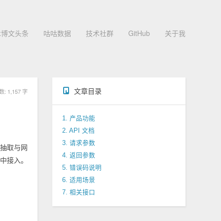
术博文头条
咕咕数据
技术社群
GitHub
关于我
文章目录
 1,157 字
1. 产品功能
2. API 文档
3. 请求参数
容抽取与网
4. 返回参数
程中接入。
5. 错误码说明
6. 适用场景
7. 相关接口