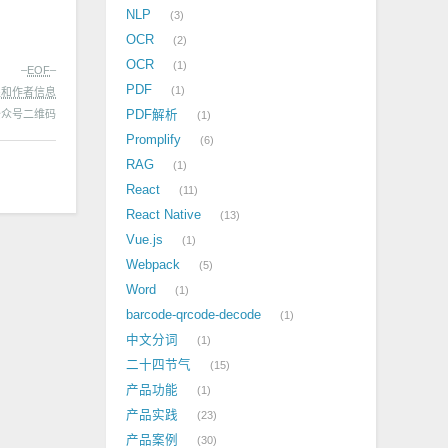
NLP
3
OCR
2
OCR
1
–
EOF
–
PDF
1
处和作者信息
PDF解析
1
Promplify
6
RAG
1
React
11
React Native
13
Vue.js
1
Webpack
5
Word
1
barcode-qrcode-decode
1
中文分词
1
二十四节气
15
产品功能
1
产品实践
23
产品案例
30