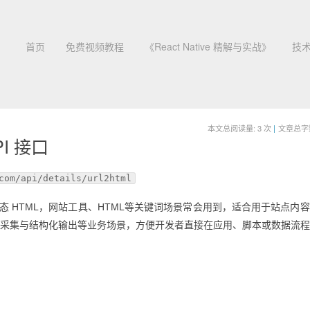
首页
免费视频教程
《React Native 精解与实战》
技
本文总阅读量:
3
次
|
文章总字数:
PI 接口
com/api/details/url2html
RL 到静态 HTML，网站工具、HTML等关键词场景常会用到，适合用于站点内
动化采集与结构化输出等业务场景，方便开发者直接在应用、脚本或数据流