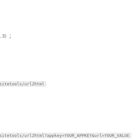
v1.3）；
sitetools/url2html
sitetools/url2html?appkey=YOUR_APPKEY&url=YOUR_VALUE