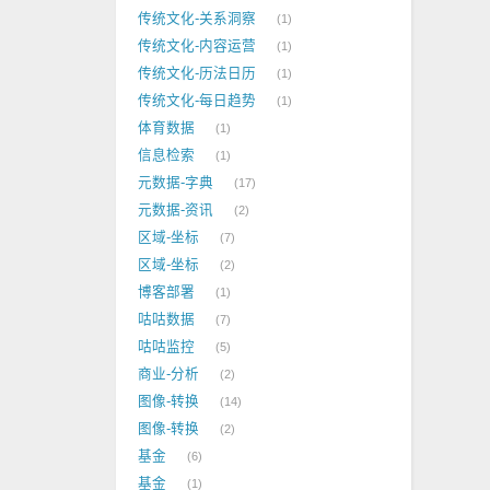
传统文化-关系洞察
1
传统文化-内容运营
1
传统文化-历法日历
1
传统文化-每日趋势
1
体育数据
1
信息检索
1
元数据-字典
17
元数据-资讯
2
区域-坐标
7
区域-坐标
2
博客部署
1
咕咕数据
7
咕咕监控
5
商业-分析
2
图像-转换
14
图像-转换
2
基金
6
基金
1