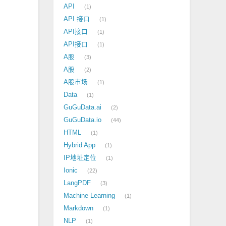
API
1
API 接口
1
API接口
1
API接口
1
A股
3
A股
2
A股市场
1
Data
1
GuGuData.ai
2
GuGuData.io
44
HTML
1
Hybrid App
1
IP地址定位
1
Ionic
22
LangPDF
3
Machine Learning
1
Markdown
1
NLP
1