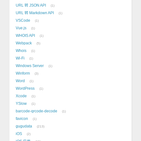
URL 转 JSON API
1
URL 转 Markdown API
1
VSCode
1
Vue.js
1
WHOIS API
1
Webpack
5
Whois
1
Wi-Fi
1
Windows Server
1
Winform
3
Word
1
WordPress
1
Xcode
1
YSlow
1
barcode-qrcode-decode
1
favicon
1
gugudata
213
iOS
2