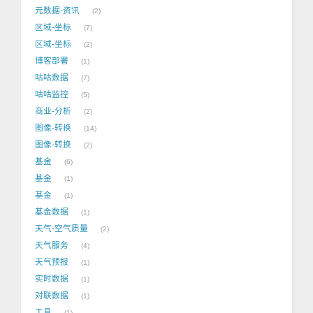
元数据-资讯
2
区域-坐标
7
区域-坐标
2
博客部署
1
咕咕数据
7
咕咕监控
5
商业-分析
2
图像-转换
14
图像-转换
2
基金
6
基金
1
基金
1
基金数据
1
天气-空气质量
2
天气服务
4
天气预报
1
实时数据
1
对联数据
1
工具
1