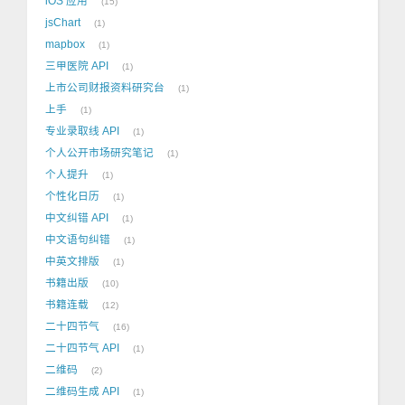
iOS 应用
15
jsChart
1
mapbox
1
三甲医院 API
1
上市公司财报资料研究台
1
上手
1
专业录取线 API
1
个人公开市场研究笔记
1
个人提升
1
个性化日历
1
中文纠错 API
1
中文语句纠错
1
中英文排版
1
书籍出版
10
书籍连载
12
二十四节气
16
二十四节气 API
1
二维码
2
二维码生成 API
1