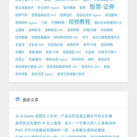
股票-证券
职业发展测评
职业测评 Agent
股市数据
股票
股票代码
股票基础信息 API
股票监控
自动化发布 Agent
英文翻译
视频教程
行情数据
营销物料 Agent
行情
触达名单质量统计台
负载均衡
证据链
语种检测
语种检测 API
请求参数
财务报表
财务数据
财报智能解读
财经新闻抓取 API
货币
资讯元数据管理平台
软件开发
资金流
资金流 API
车型知识库
转换效率
返回参数
逆编码
金融-基础
金融-行情
链接提取 API
长连接
问卷评分接口
页面缓存
阿里云
题库治理 Agent
风险控制
高校
高校信息
高校录取分数线 API
高校录取概率预测 API
高校评分 API
高考
高考录取
高考志愿 Agent
高考志愿填报小程序
最新文章
从 AI Demo 到团队工作台：产品化阶段真正要补齐的五件事
高风险业务里的 AI 怎么落地：设计一个可审计的人工复核闭环
RAG 文件问答最容易漏掉的一层：从答案生成到证据链