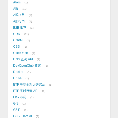
Atom
1
A股
12
A股指数
1
A股行情
1
B2B 推荐
1
CDN
11
CNPM
1
CSS
1
ClickOnce
1
DNS 查询 API
2
DevOpenClub 教案
3
Docker
1
E.164
1
ETF 与基金对比研究台
1
ETF 实时行情 API
1
Flex 布局
1
GIS
1
GZIP
1
GuGuData.ai
2