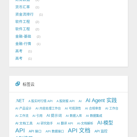
货币汇率
1
资金流排行
1
软件工程
2
软件工程
2
金融-基础
2
金融-行情
1
高考
1
高考
1
标签云
AI Agent 实践
.NET
A 股实时行情 API
A 股财报 API
AI
AI 产品设计
AI 内容处理工作台
AI 可观测性
AI 合规审查
AI 工作台
AI 提示词
AI 工作流
AI 引用
AI 数据入库
AI 数据集成
AI-模型
AI 文档工具
AI 研究助手
AI 翻译 API
AI-文档解析
API
API 文档
API 接口
API 监控
API 数据接口