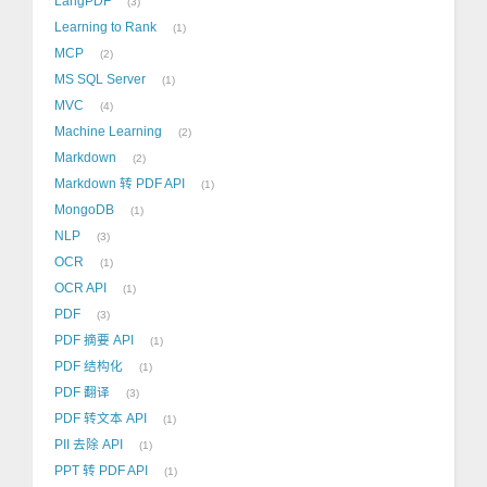
LangPDF
3
Learning to Rank
1
MCP
2
MS SQL Server
1
MVC
4
Machine Learning
2
Markdown
2
Markdown 转 PDF API
1
MongoDB
1
NLP
3
OCR
1
OCR API
1
PDF
3
PDF 摘要 API
1
PDF 结构化
1
PDF 翻译
3
PDF 转文本 API
1
PII 去除 API
1
PPT 转 PDF API
1