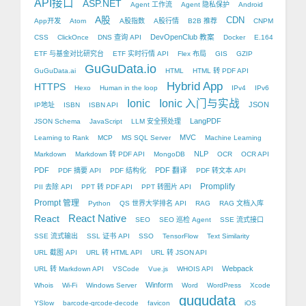
API接口
ASP.NET
Agent 工作流
Agent 隐私保护
Android
A股
CDN
App开发
Atom
A股指数
A股行情
B2B 推荐
CNPM
DevOpenClub 教案
CSS
ClickOnce
DNS 查询 API
Docker
E.164
ETF 与基金对比研究台
ETF 实时行情 API
Flex 布局
GIS
GZIP
GuGuData.io
GuGuData.ai
HTML
HTML 转 PDF API
Hybrid App
HTTPS
Hexo
Human in the loop
IPv4
IPv6
Ionic
Ionic 入门与实战
JSON
IP地址
ISBN
ISBN API
LangPDF
JSON Schema
JavaScript
LLM 安全预处理
MVC
Learning to Rank
MCP
MS SQL Server
Machine Learning
NLP
Markdown
Markdown 转 PDF API
MongoDB
OCR
OCR API
PDF
PDF 翻译
PDF 摘要 API
PDF 结构化
PDF 转文本 API
Promplify
PII 去除 API
PPT 转 PDF API
PPT 转图片 API
Prompt 管理
Python
QS 世界大学排名 API
RAG
RAG 文档入库
React Native
React
SEO
SEO 巡检 Agent
SSE 流式接口
SSE 流式输出
SSL 证书 API
SSO
TensorFlow
Text Similarity
URL 截图 API
URL 转 HTML API
URL 转 JSON API
Webpack
URL 转 Markdown API
VSCode
Vue.js
WHOIS API
Winform
Whois
Wi-Fi
Windows Server
Word
WordPress
Xcode
gugudata
YSlow
barcode-qrcode-decode
favicon
iOS