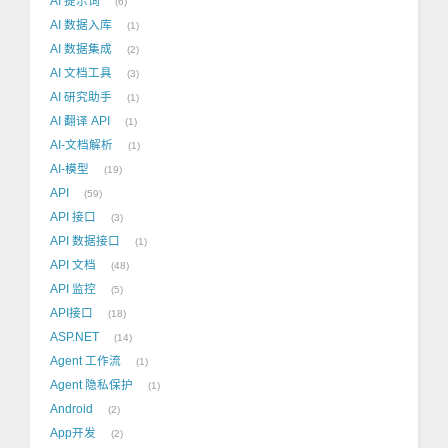
AI 提示词
6
AI 数据入库
1
AI 数据集成
2
AI 文档工具
3
AI 研究助手
1
AI 翻译 API
1
AI-文档解析
1
AI-模型
19
API
59
API 接口
3
API 数据接口
1
API 文档
48
API 监控
5
API接口
18
ASP.NET
14
Agent 工作流
1
Agent 隐私保护
1
Android
2
App开发
2