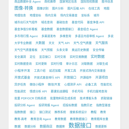
商品数据补全 Agent
商机推荐
国家地区信息
国际院校数据
图书信息
图像-转换
图像识别
图片分析
图片压缩 API
在线工具
地图
地理信息
地理坐标
场内交易
场内交易基金
坐标系
城市
城市出行天气组件
域名查询
基础信息
基金代码
基金净值 API
基金净值分析看板
基金数据
基金数据接口
基金组合 Agent
多市场行情 Agent
多渠道发布
多维查询
多语言内容审核 Agent
多说
大数据
天气服务
大学专业数据
天文
天气 API
天气-空气质量
天气空气质量看板
天气预报
头条文章
奥运历史数据
安全传输
实时数据
安全漏洞
定位
宜忌接口
实时交易
实时交易数据
实时数据查询
实时更新
实时行情
审计日志
对联数据
对联生成
小程序开发
工具介绍
延迟加载
开发工具
开放式场内交易基金
开放式基金
开放接口
开源项目
开放式基金排行 API
开源组件
微信开发
异步任务
微信小程序
心理测评 API
必备工具
性能优化
性能调优
情感分析 API
慕课实战课程
手机号码
手机归属地查询
批量 PDF/OCR 归档系统
批量物料码生成系统
技术博客头条
抓取链接
投研分析 Agent
投研简报 Agent
招投标数据
指数历史
指数型基金
指数数据
接口
接口测试
推荐系统
搜索系统设计
教程
教育
教育-高考
教育咨询 Agent
教育数据
教育数据接口
教育题库去重
数据接口
数据
数据商店
数据分析
数据库
数据更新