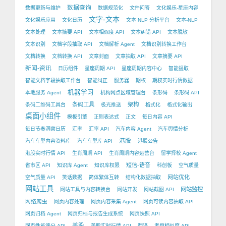
数据查询
数据更新与维护
数据规范化
文件问答
文化娱乐-星座内容
文字-文本
文化娱乐应用
文化日历
文本 NLP 分析平台
文本-NLP
文本处理
文本摘要 API
文本相似度 API
文本纠错 API
文本脱敏
文本识别
文档字段抽取 API
文档解析 Agent
文档识别转换工作台
文档转换
文档转换 API
文章封面
文章抽取 API
文章摘要 API
新闻-资讯
日历组件
星座周期 API
星座周期内容中心
智能提取
智能文档字段抽取工作台
智能纠正
服务器
期权
期权实时行情数据
机器学习
本地服务 Agent
机构网点区域管理台
条形码
条形码 API
条码工具
架构
条码二维码工具台
极光推送
格式化
格式化输出
桌面小组件
模板引擎
正则表达式
正文
每日内容 API
每日节奏洞察日历
汇率
汇率 API
汽车内容 Agent
汽车舆情分析
港股
汽车车型内容资料库
汽车车型库 API
港股公告
港股实时行情 API
生肖周期 API
生肖周期内容运营台
留学择校 Agent
短信-语音
省市区 API
知识库 Agent
知识库权限
科创板
空气质量
网站优化
空气质量 API
笑话数据
简体繁体互转
结构化数据抽取
网站工具
网站监控
网站工具与内容转换台
网站开发
网站截图 API
网络爬虫
网页内容处理
网页内容采集 Agent
网页可读内容抽取 API
网页归档 Agent
网页归档与报告生成系统
网页快照 API
美股
网页性能评分 API
美股实时行情 API
翻译
考题相似度 API