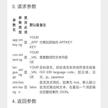
3. 请求参数
参
是
参
数
否
数
默认值
备注
类
必
名
型
须
YOUR
app
stri
是
_APP
付费后获取的 APPKEY
key
ng
KEY
YOUR
con
stri
是
_VAL
需要翻译的文本内容
tent
ng
UE
lan
YOUR
目标语言，目标语言支持自然语言或者
stri
gua
是
_VAL
ISO 639 language code，如日语、日
ng
ge
UE
文、jp、japanese
stre
boo
是否流式响应，如果为 true，那么接口
ami
lea
否
false
会流式输出纯文本，在最后一个消息输
ng
n
出完整结果的 JSON。
4. 返回参数