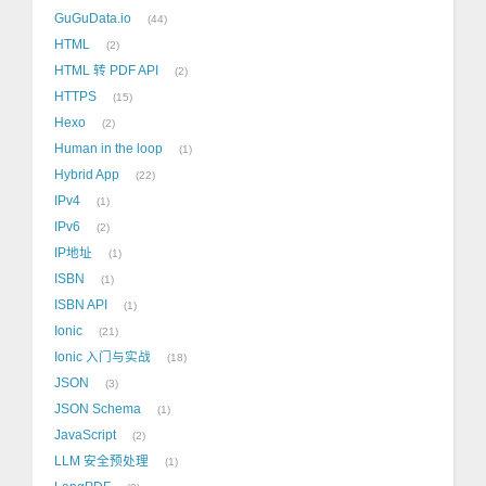
GuGuData.io
44
HTML
2
HTML 转 PDF API
2
HTTPS
15
Hexo
2
Human in the loop
1
Hybrid App
22
IPv4
1
IPv6
2
IP地址
1
ISBN
1
ISBN API
1
Ionic
21
Ionic 入门与实战
18
JSON
3
JSON Schema
1
JavaScript
2
LLM 安全预处理
1