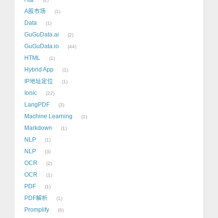
A股市场
1
Data
1
GuGuData.ai
2
GuGuData.io
44
HTML
1
Hybrid App
1
IP地址定位
1
Ionic
22
LangPDF
3
Machine Learning
1
Markdown
1
NLP
1
NLP
3
OCR
2
OCR
1
PDF
1
PDF解析
1
Promplify
6