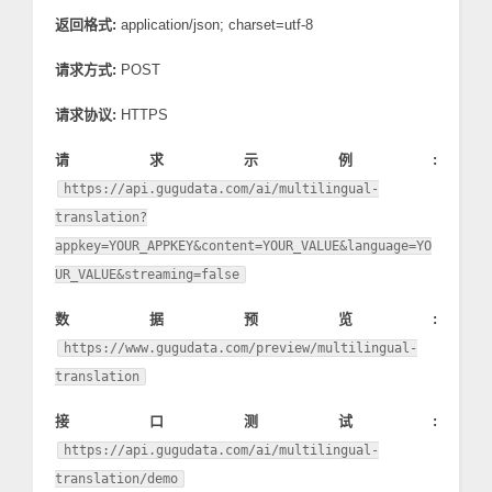
返回格式:
application/json; charset=utf-8
请求方式:
POST
请求协议:
HTTPS
请求示例:
https://api.gugudata.com/ai/multilingual-
translation?
appkey=YOUR_APPKEY&content=YOUR_VALUE&language=YO
UR_VALUE&streaming=false
数据预览:
https://www.gugudata.com/preview/multilingual-
translation
接口测试:
https://api.gugudata.com/ai/multilingual-
translation/demo