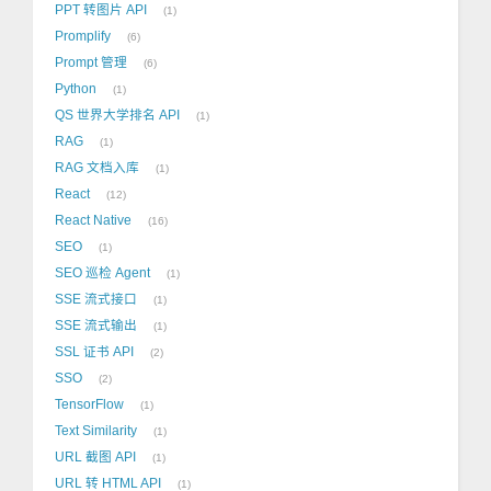
PPT 转图片 API
1
Promplify
6
Prompt 管理
6
Python
1
QS 世界大学排名 API
1
RAG
1
RAG 文档入库
1
React
12
React Native
16
SEO
1
SEO 巡检 Agent
1
SSE 流式接口
1
SSE 流式输出
1
SSL 证书 API
2
SSO
2
TensorFlow
1
Text Similarity
1
URL 截图 API
1
URL 转 HTML API
1