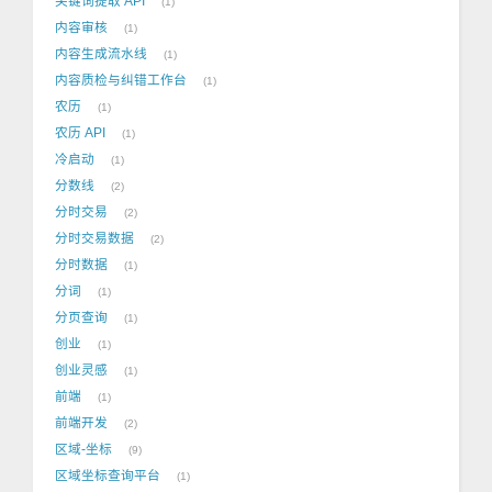
关键词提取 API
1
内容审核
1
内容生成流水线
1
内容质检与纠错工作台
1
农历
1
农历 API
1
冷启动
1
分数线
2
分时交易
2
分时交易数据
2
分时数据
1
分词
1
分页查询
1
创业
1
创业灵感
1
前端
1
前端开发
2
区域-坐标
9
区域坐标查询平台
1