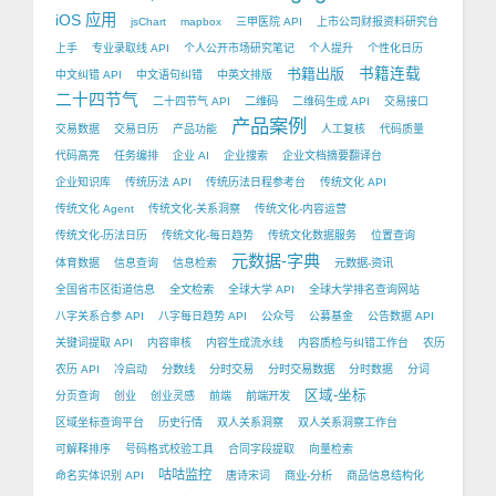
iOS 应用
jsChart
mapbox
三甲医院 API
上市公司财报资料研究台
上手
专业录取线 API
个人公开市场研究笔记
个人提升
个性化日历
书籍出版
书籍连载
中文纠错 API
中文语句纠错
中英文排版
二十四节气
二十四节气 API
二维码
二维码生成 API
交易接口
产品案例
交易数据
交易日历
产品功能
人工复核
代码质量
代码高亮
任务编排
企业 AI
企业搜索
企业文档摘要翻译台
企业知识库
传统历法 API
传统历法日程参考台
传统文化 API
传统文化 Agent
传统文化-关系洞察
传统文化-内容运营
传统文化-历法日历
传统文化-每日趋势
传统文化数据服务
位置查询
元数据-字典
体育数据
信息查询
信息检索
元数据-资讯
全国省市区街道信息
全文检索
全球大学 API
全球大学排名查询网站
八字关系合参 API
八字每日趋势 API
公众号
公募基金
公告数据 API
关键词提取 API
内容审核
内容生成流水线
内容质检与纠错工作台
农历
农历 API
冷启动
分数线
分时交易
分时交易数据
分时数据
分词
区域-坐标
分页查询
创业
创业灵感
前端
前端开发
区域坐标查询平台
历史行情
双人关系洞察
双人关系洞察工作台
可解释排序
号码格式校验工具
合同字段提取
向量检索
咕咕监控
命名实体识别 API
唐诗宋词
商业-分析
商品信息结构化