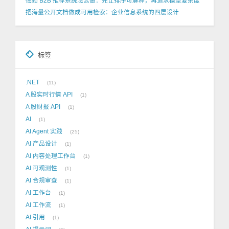
低频 B2B 推荐系统怎么做：先让排序可解释，再追求模型复杂度
把海量公开文档做成可用检索：企业信息系统的四层设计
标签
.NET
11
A 股实时行情 API
1
A 股财报 API
1
AI
1
AI Agent 实践
25
AI 产品设计
1
AI 内容处理工作台
1
AI 可观测性
1
AI 合规审查
1
AI 工作台
1
AI 工作流
1
AI 引用
1