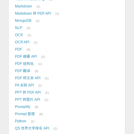
Markdown
2
Markdown 转 PDF API
1
MongoDB
1
NLP
3
OCR
1
OCR API
1
PDF
3
PDF 摘要 API
1
PDF 结构化
1
PDF 翻译
3
PDF 转文本 API
1
PII 去除 API
1
PPT 转 PDF API
1
PPT 转图片 API
1
Promplify
6
Prompt 管理
6
Python
1
QS 世界大学排名 API
1