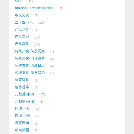
Word
1
barcode-qrcode-decode
1
中文分词
1
二十四节气
15
产品功能
1
产品实践
23
产品案例
30
传统文化-关系洞察
1
传统文化-内容运营
1
传统文化-历法日历
1
传统文化-每日趋势
1
体育数据
1
信息检索
1
元数据-字典
17
元数据-资讯
2
区域-坐标
7
区域-坐标
2
博客部署
1
咕咕数据
7