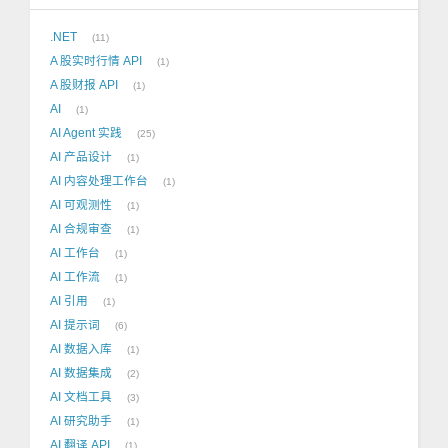
.NET
11
A 股实时行情 API
1
A 股财报 API
1
AI
1
AI Agent 实践
25
AI 产品设计
1
AI 内容处理工作台
1
AI 可观测性
1
AI 合规审查
1
AI 工作台
1
AI 工作流
1
AI 引用
1
AI 提示词
6
AI 数据入库
1
AI 数据集成
2
AI 文档工具
3
AI 研究助手
1
AI 翻译 API
1