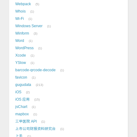
Webpack
5
Whois
1
Wi-Fi
1
Windows Server
1
Winform
3
Word
1
WordPress
1
Xcode
1
YSlow
1
barcode-qrcode-decode
1
favicon
1
gugudata
213
iOS
2
iOS 应用
15
jsChart
1
mapbox
1
三甲医院 API
1
上市公司财报资料研究台
1
上手
1