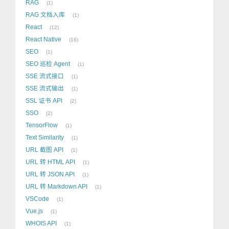
RAG
1
RAG 文档入库
1
React
12
React Native
16
SEO
1
SEO 巡检 Agent
1
SSE 流式接口
1
SSE 流式输出
1
SSL 证书 API
2
SSO
2
TensorFlow
1
Text Similarity
1
URL 截图 API
1
URL 转 HTML API
1
URL 转 JSON API
1
URL 转 Markdown API
1
VSCode
1
Vue.js
1
WHOIS API
1