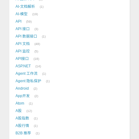
AI-文档解析
1
AI-模型
19
API
59
API 接口
3
API 数据接口
1
API 文档
48
API 监控
5
API接口
18
ASP.NET
14
Agent 工作流
1
Agent 隐私保护
1
Android
2
App开发
2
Atom
1
A股
12
A股指数
1
A股行情
1
B2B 推荐
1