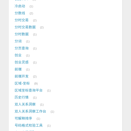
冷启动
1
分数线
2
分时交易
2
分时交易数据
2
分时数据
1
分词
1
分页查询
1
创业
1
创业灵感
1
前端
1
前端开发
2
区域-坐标
9
区域坐标查询平台
1
历史行情
1
双人关系洞察
1
双人关系洞察工作台
1
可解释排序
1
号码格式校验工具
1