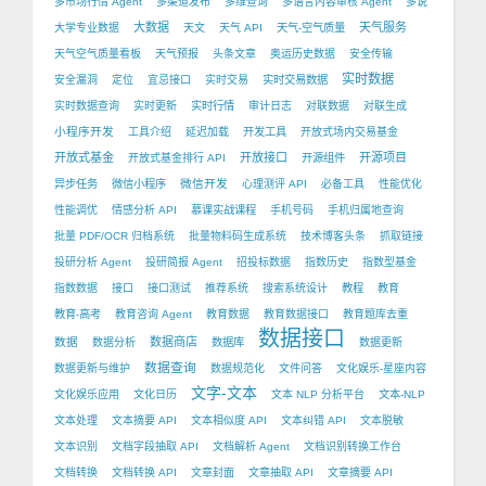
多市场行情 Agent
多渠道发布
多维查询
多语言内容审核 Agent
多说
大数据
天气服务
大学专业数据
天文
天气 API
天气-空气质量
天气空气质量看板
天气预报
头条文章
奥运历史数据
安全传输
实时数据
安全漏洞
定位
宜忌接口
实时交易
实时交易数据
实时数据查询
实时更新
实时行情
审计日志
对联数据
对联生成
小程序开发
工具介绍
延迟加载
开发工具
开放式场内交易基金
开放式基金
开放接口
开源项目
开放式基金排行 API
开源组件
微信开发
异步任务
微信小程序
心理测评 API
必备工具
性能优化
性能调优
情感分析 API
慕课实战课程
手机号码
手机归属地查询
批量 PDF/OCR 归档系统
批量物料码生成系统
技术博客头条
抓取链接
投研分析 Agent
投研简报 Agent
招投标数据
指数历史
指数型基金
指数数据
接口
接口测试
推荐系统
搜索系统设计
教程
教育
教育-高考
教育咨询 Agent
教育数据
教育数据接口
教育题库去重
数据接口
数据
数据商店
数据分析
数据库
数据更新
数据查询
数据更新与维护
数据规范化
文件问答
文化娱乐-星座内容
文字-文本
文化娱乐应用
文化日历
文本 NLP 分析平台
文本-NLP
文本处理
文本摘要 API
文本相似度 API
文本纠错 API
文本脱敏
文本识别
文档字段抽取 API
文档解析 Agent
文档识别转换工作台
文档转换
文档转换 API
文章封面
文章抽取 API
文章摘要 API