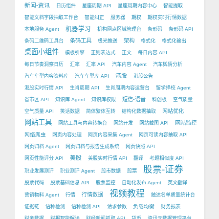
新闻-资讯
日历组件
星座周期 API
星座周期内容中心
智能提取
智能文档字段抽取工作台
智能纠正
服务器
期权
期权实时行情数据
机器学习
本地服务 Agent
机构网点区域管理台
条形码
条形码 API
条码工具
架构
条码二维码工具台
极光推送
格式化
格式化输出
桌面小组件
模板引擎
正则表达式
正文
每日内容 API
每日节奏洞察日历
汇率
汇率 API
汽车内容 Agent
汽车舆情分析
港股
汽车车型内容资料库
汽车车型库 API
港股公告
港股实时行情 API
生肖周期 API
生肖周期内容运营台
留学择校 Agent
短信-语音
省市区 API
知识库 Agent
知识库权限
科创板
空气质量
网站优化
空气质量 API
笑话数据
简体繁体互转
结构化数据抽取
网站工具
网站监控
网站工具与内容转换台
网站开发
网站截图 API
网络爬虫
网页内容处理
网页内容采集 Agent
网页可读内容抽取 API
网页归档 Agent
网页归档与报告生成系统
网页快照 API
美股
网页性能评分 API
美股实时行情 API
翻译
考题相似度 API
股票-证券
职业发展测评
职业测评 Agent
股市数据
股票
股票代码
股票基础信息 API
股票监控
自动化发布 Agent
英文翻译
视频教程
行情数据
营销物料 Agent
行情
触达名单质量统计台
负载均衡
证据链
语种检测
语种检测 API
请求参数
财务报表
财务数据
财报智能解读
财经新闻抓取 API
货币
资讯元数据管理平台