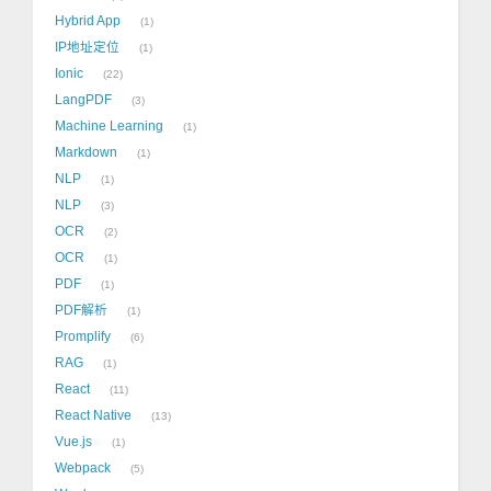
Hybrid App
1
IP地址定位
1
Ionic
22
LangPDF
3
Machine Learning
1
Markdown
1
NLP
1
NLP
3
OCR
2
OCR
1
PDF
1
PDF解析
1
Promplify
6
RAG
1
React
11
React Native
13
Vue.js
1
Webpack
5