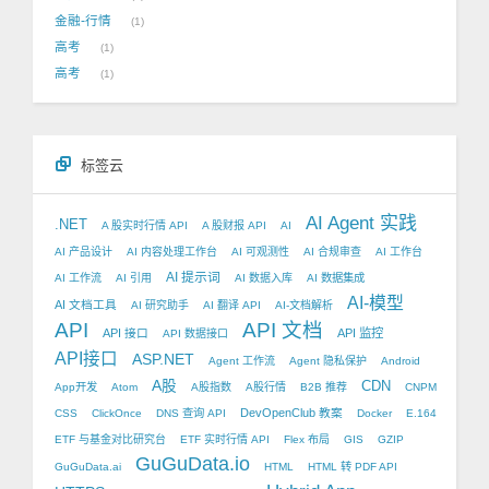
金融-行情
1
高考
1
高考
1
标签云
AI Agent 实践
.NET
A 股实时行情 API
A 股财报 API
AI
AI 产品设计
AI 内容处理工作台
AI 可观测性
AI 合规审查
AI 工作台
AI 提示词
AI 工作流
AI 引用
AI 数据入库
AI 数据集成
AI-模型
AI 文档工具
AI 研究助手
AI 翻译 API
AI-文档解析
API
API 文档
API 接口
API 监控
API 数据接口
API接口
ASP.NET
Agent 工作流
Agent 隐私保护
Android
A股
CDN
App开发
Atom
A股指数
A股行情
B2B 推荐
CNPM
DevOpenClub 教案
CSS
ClickOnce
DNS 查询 API
Docker
E.164
ETF 与基金对比研究台
ETF 实时行情 API
Flex 布局
GIS
GZIP
GuGuData.io
GuGuData.ai
HTML
HTML 转 PDF API