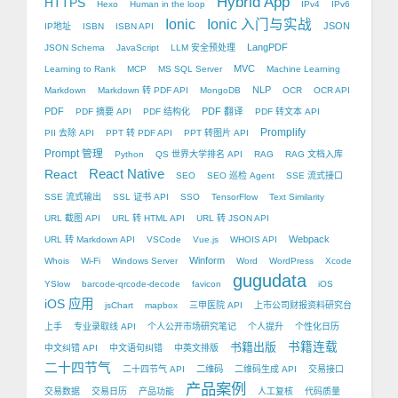
Hybrid App
HTTPS
Hexo
Human in the loop
IPv4
IPv6
Ionic
Ionic 入门与实战
JSON
IP地址
ISBN
ISBN API
LangPDF
JSON Schema
JavaScript
LLM 安全预处理
MVC
Learning to Rank
MCP
MS SQL Server
Machine Learning
NLP
Markdown
Markdown 转 PDF API
MongoDB
OCR
OCR API
PDF
PDF 翻译
PDF 摘要 API
PDF 结构化
PDF 转文本 API
Promplify
PII 去除 API
PPT 转 PDF API
PPT 转图片 API
Prompt 管理
Python
QS 世界大学排名 API
RAG
RAG 文档入库
React Native
React
SEO
SEO 巡检 Agent
SSE 流式接口
SSE 流式输出
SSL 证书 API
SSO
TensorFlow
Text Similarity
URL 截图 API
URL 转 HTML API
URL 转 JSON API
Webpack
URL 转 Markdown API
VSCode
Vue.js
WHOIS API
Winform
Whois
Wi-Fi
Windows Server
Word
WordPress
Xcode
gugudata
YSlow
barcode-qrcode-decode
favicon
iOS
iOS 应用
jsChart
mapbox
三甲医院 API
上市公司财报资料研究台
上手
专业录取线 API
个人公开市场研究笔记
个人提升
个性化日历
书籍出版
书籍连载
中文纠错 API
中文语句纠错
中英文排版
二十四节气
二十四节气 API
二维码
二维码生成 API
交易接口
产品案例
交易数据
交易日历
产品功能
人工复核
代码质量