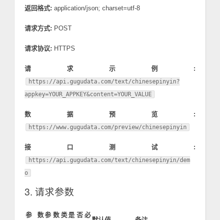
返回格式:
application/json; charset=utf-8
请求方式:
POST
请求协议:
HTTPS
请求示例:
https://api.gugudata.com/text/chinesepinyin?
appkey=YOUR_APPKEY&content=YOUR_VALUE
数据预览:
https://www.gugudata.com/preview/chinesepinyin
接口测试:
https://api.gugudata.com/text/chinesepinyin/dem
o
3. 请求参数
参数
参数类
是否必
默认值
备注