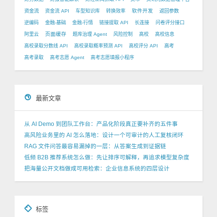
软件开发
资金流
资金流 API
车型知识库
转换效率
返回参数
逆编码
金融-基础
金融-行情
链接提取 API
长连接
问卷评分接口
页面缓存
阿里云
题库治理 Agent
风险控制
高校
高校信息
高校录取分数线 API
高校录取概率预测 API
高校评分 API
高考
高考录取
高考志愿 Agent
高考志愿填报小程序
最新文章
从 AI Demo 到团队工作台：产品化阶段真正要补齐的五件事
高风险业务里的 AI 怎么落地：设计一个可审计的人工复核闭环
RAG 文件问答最容易漏掉的一层：从答案生成到证据链
低频 B2B 推荐系统怎么做：先让排序可解释，再追求模型复杂度
把海量公开文档做成可用检索：企业信息系统的四层设计
标签