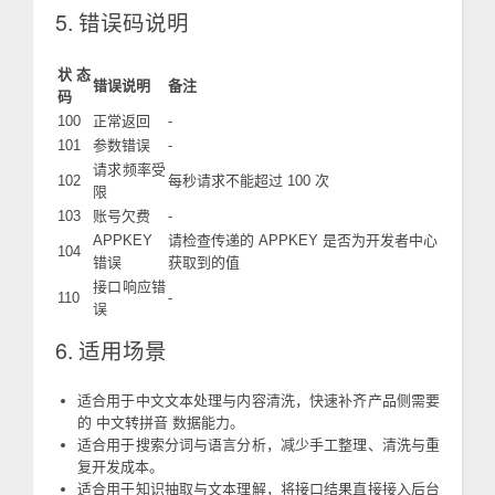
5. 错误码说明
状态
错误说明
备注
码
100
正常返回
-
101
参数错误
-
请求频率受
102
每秒请求不能超过 100 次
限
103
账号欠费
-
APPKEY
请检查传递的 APPKEY 是否为开发者中心
104
错误
获取到的值
接口响应错
110
-
误
6. 适用场景
适合用于中文文本处理与内容清洗，快速补齐产品侧需要
的 中文转拼音 数据能力。
适合用于搜索分词与语言分析，减少手工整理、清洗与重
复开发成本。
适合用于知识抽取与文本理解，将接口结果直接接入后台