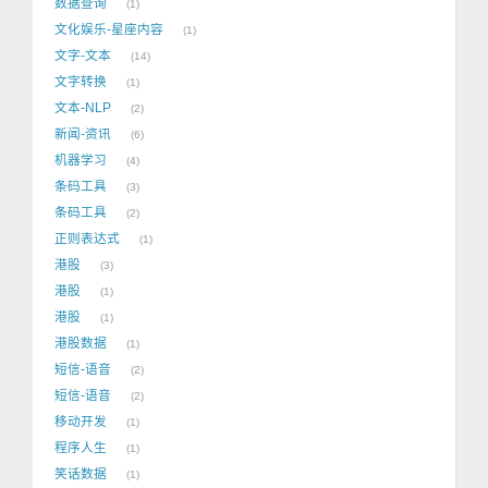
数据查询
1
文化娱乐-星座内容
1
文字-文本
14
文字转换
1
文本-NLP
2
新闻-资讯
6
机器学习
4
条码工具
3
条码工具
2
正则表达式
1
港股
3
港股
1
港股
1
港股数据
1
短信-语音
2
短信-语音
2
移动开发
1
程序人生
1
笑话数据
1