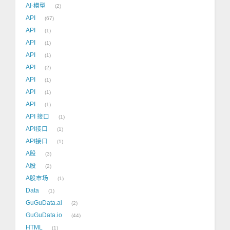
AI-模型
2
API
67
API
1
API
1
API
1
API
2
API
1
API
1
API
1
API 接口
1
API接口
1
API接口
1
A股
3
A股
2
A股市场
1
Data
1
GuGuData.ai
2
GuGuData.io
44
HTML
1