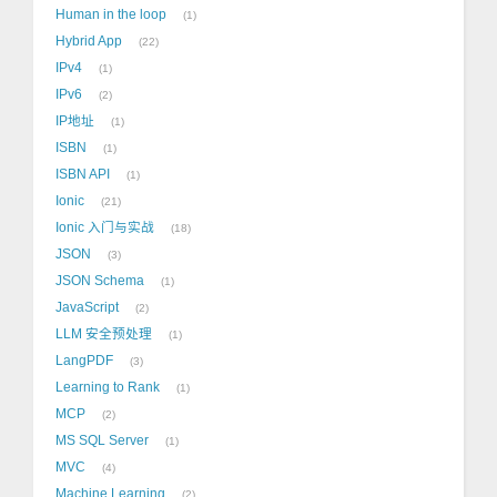
Human in the loop
1
Hybrid App
22
IPv4
1
IPv6
2
IP地址
1
ISBN
1
ISBN API
1
Ionic
21
Ionic 入门与实战
18
JSON
3
JSON Schema
1
JavaScript
2
LLM 安全预处理
1
LangPDF
3
Learning to Rank
1
MCP
2
MS SQL Server
1
MVC
4
Machine Learning
2