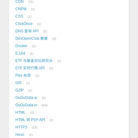
CDN
11
CNPM
1
CSS
1
ClickOnce
1
DNS 查询 API
2
DevOpenClub 教案
3
Docker
1
E.164
1
ETF 与基金对比研究台
1
ETF 实时行情 API
1
Flex 布局
1
GIS
1
GZIP
1
GuGuData.ai
2
GuGuData.io
44
HTML
2
HTML 转 PDF API
2
HTTPS
15
Hexo
2