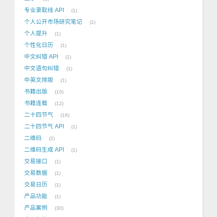
专业录取线 API
1
个人公开市场研究笔记
1
个人提升
1
个性化日历
1
中文纠错 API
1
中文语句纠错
1
中英文排版
1
书籍出版
10
书籍连载
12
二十四节气
16
二十四节气 API
1
二维码
2
二维码生成 API
1
交易接口
1
交易数据
1
交易日历
1
产品功能
1
产品案例
30