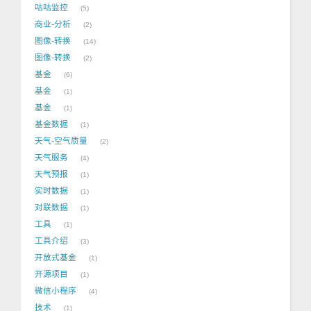
咕咕监控
5
商业-分析
2
图像-转换
14
图像-转换
2
基金
6
基金
1
基金
1
基金数据
1
天气-空气质量
2
天气服务
4
天气预报
1
实时数据
1
对联数据
1
工具
1
工具介绍
3
开放式基金
1
开源项目
1
微信小程序
4
技术
1