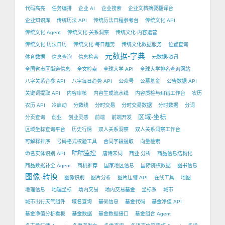
代码高亮
任务编排
企业 AI
企业搜索
企业文档摘要翻译台
企业知识库
传统历法 API
传统历法日程参考台
传统文化 API
传统文化 Agent
传统文化-关系洞察
传统文化-内容运营
传统文化-历法日历
传统文化-每日趋势
传统文化数据服务
位置查询
元数据-字典
体育数据
信息查询
信息检索
元数据-资讯
全国省市区街道信息
全文检索
全球大学 API
全球大学排名查询网站
八字关系合参 API
八字每日趋势 API
公众号
公募基金
公告数据 API
关键词提取 API
内容审核
内容生成流水线
内容质检与纠错工作台
农历
农历 API
冷启动
分数线
分时交易
分时交易数据
分时数据
分词
区域-坐标
分页查询
创业
创业灵感
前端
前端开发
区域坐标查询平台
历史行情
双人关系洞察
双人关系洞察工作台
可解释排序
号码格式校验工具
合同字段提取
向量检索
咕咕监控
命名实体识别 API
唐诗宋词
商业-分析
商品信息结构化
商品数据补全 Agent
商机推荐
国家地区信息
国际院校数据
图书信息
图像-转换
图像识别
图片分析
图片压缩 API
在线工具
地图
地理信息
地理坐标
场内交易
场内交易基金
坐标系
城市
城市出行天气组件
域名查询
基础信息
基金代码
基金净值 API
基金净值分析看板
基金数据
基金数据接口
基金组合 Agent