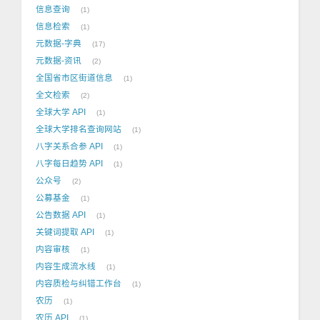
信息查询
1
信息检索
1
元数据-字典
17
元数据-资讯
2
全国省市区街道信息
1
全文检索
2
全球大学 API
1
全球大学排名查询网站
1
八字关系合参 API
1
八字每日趋势 API
1
公众号
2
公募基金
1
公告数据 API
1
关键词提取 API
1
内容审核
1
内容生成流水线
1
内容质检与纠错工作台
1
农历
1
农历 API
1