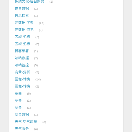
传统文化-每日趋势
1
体育数据
1
信息检索
1
元数据-字典
17
元数据-资讯
2
区域-坐标
7
区域-坐标
2
博客部署
1
咕咕数据
7
咕咕监控
5
商业-分析
2
图像-转换
14
图像-转换
2
基金
6
基金
1
基金
1
基金数据
1
天气-空气质量
2
天气服务
4