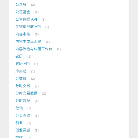
公众号
2
公募基金
1
公告数据 API
1
关键词提取 API
1
内容审核
1
内容生成流水线
1
内容质检与纠错工作台
1
农历
1
农历 API
1
冷启动
1
分数线
2
分时交易
2
分时交易数据
2
分时数据
1
分词
1
分页查询
1
创业
1
创业灵感
1
前端
1