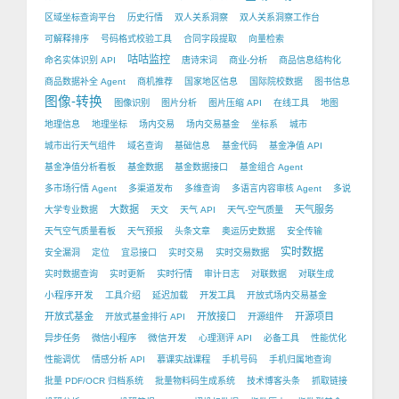
区域坐标查询平台
历史行情
双人关系洞察
双人关系洞察工作台
可解释排序
号码格式校验工具
合同字段提取
向量检索
咕咕监控
命名实体识别 API
唐诗宋词
商业-分析
商品信息结构化
商品数据补全 Agent
商机推荐
国家地区信息
国际院校数据
图书信息
图像-转换
图像识别
图片分析
图片压缩 API
在线工具
地图
地理信息
地理坐标
场内交易
场内交易基金
坐标系
城市
城市出行天气组件
域名查询
基础信息
基金代码
基金净值 API
基金净值分析看板
基金数据
基金数据接口
基金组合 Agent
多市场行情 Agent
多渠道发布
多维查询
多语言内容审核 Agent
多说
大数据
天气服务
大学专业数据
天文
天气 API
天气-空气质量
天气空气质量看板
天气预报
头条文章
奥运历史数据
安全传输
实时数据
安全漏洞
定位
宜忌接口
实时交易
实时交易数据
实时数据查询
实时更新
实时行情
审计日志
对联数据
对联生成
小程序开发
工具介绍
延迟加载
开发工具
开放式场内交易基金
开放式基金
开放接口
开源项目
开放式基金排行 API
开源组件
微信开发
异步任务
微信小程序
心理测评 API
必备工具
性能优化
性能调优
情感分析 API
慕课实战课程
手机号码
手机归属地查询
批量 PDF/OCR 归档系统
批量物料码生成系统
技术博客头条
抓取链接