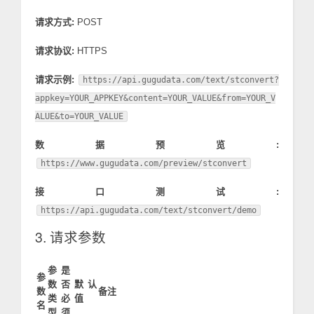
请求方式:
POST
请求协议:
HTTPS
请求示例:
https://api.gugudata.com/text/stconvert?
appkey=YOUR_APPKEY&content=YOUR_VALUE&from=YOUR_V
ALUE&to=YOUR_VALUE
数据预览:
https://www.gugudata.com/preview/stconvert
接口测试:
https://api.gugudata.com/text/stconvert/demo
3. 请求参数
参
是
参
数
否
默认
数
备注
类
必
值
名
型
须