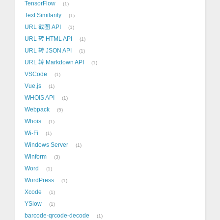
TensorFlow
1
Text Similarity
1
URL 截图 API
1
URL 转 HTML API
1
URL 转 JSON API
1
URL 转 Markdown API
1
VSCode
1
Vue.js
1
WHOIS API
1
Webpack
5
Whois
1
Wi-Fi
1
Windows Server
1
Winform
3
Word
1
WordPress
1
Xcode
1
YSlow
1
barcode-qrcode-decode
1