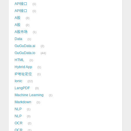
API接口
1
API接口
1
A股
3
A股
2
A股市场
1
Data
1
GuGuData.ai
2
GuGuData.io
44
HTML
1
Hybrid App
1
IP地址定位
1
Ionic
22
LangPDF
3
Machine Learning
1
Markdown
1
NLP
1
NLP
3
OCR
2
OCR
1