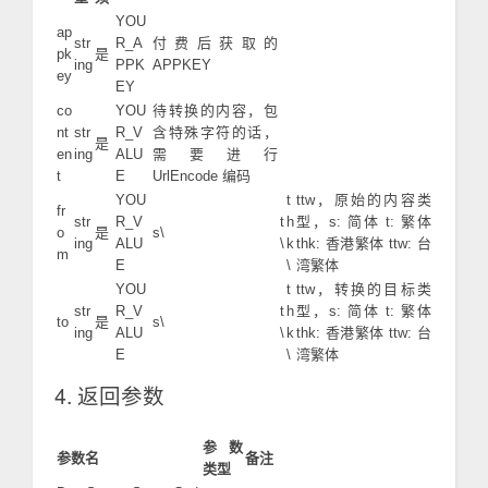
YOU
ap
str
R_A
付费后获取的
pk
是
ing
PPK
APPKEY
ey
EY
co
YOU
待转换的内容，包
nt
str
R_V
含特殊字符的话，
是
en
ing
ALU
需要进行
t
E
UrlEncode 编码
YOU
t
ttw，原始的内容类
fr
str
R_V
t
h
型，s: 简体 t: 繁体
o
是
s\
ing
ALU
\
k
thk: 香港繁体 ttw: 台
m
E
\
湾繁体
YOU
t
ttw，转换的目标类
str
R_V
t
h
型，s: 简体 t: 繁体
to
是
s\
ing
ALU
\
k
thk: 香港繁体 ttw: 台
E
\
湾繁体
4. 返回参数
参数
参数名
备注
类型