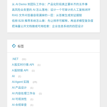
从 AI Demo 到团队工作台：产品化阶段真正要补齐的五件事
高风险业务里的 AI 怎么落地：设计一个可审计的人工复核闭环
RAG 文件问答最容易漏掉的一层：从答案生成到证据链
低频 B2B 推荐系统怎么做：先让排序可解释，再追求模型复杂度
把海量公开文档做成可用检索：企业信息系统的四层设计
标签
.NET
11
A 股实时行情 API
1
A 股财报 API
1
AI
1
AI Agent 实践
25
AI 产品设计
1
AI 内容处理工作台
1
AI 可观测性
1
AI 合规审查
1