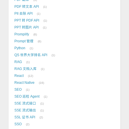
PDF 转文本 API
1
PII 去除 API
1
PPT 转 PDF API
1
PPT 转图片 API
1
Promplify
6
Prompt 管理
6
Python
1
QS 世界大学排名 API
1
RAG
1
RAG 文档入库
1
React
12
React Native
16
SEO
1
SEO 巡检 Agent
1
SSE 流式接口
1
SSE 流式输出
1
SSL 证书 API
2
SSO
2