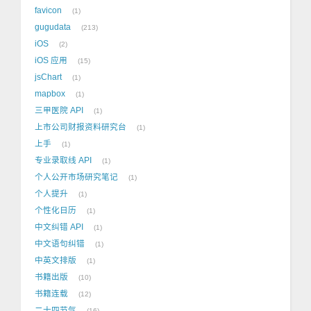
favicon
1
gugudata
213
iOS
2
iOS 应用
15
jsChart
1
mapbox
1
三甲医院 API
1
上市公司财报资料研究台
1
上手
1
专业录取线 API
1
个人公开市场研究笔记
1
个人提升
1
个性化日历
1
中文纠错 API
1
中文语句纠错
1
中英文排版
1
书籍出版
10
书籍连载
12
二十四节气
16