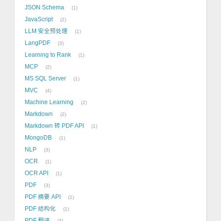
JSON Schema
1
JavaScript
2
LLM 安全预处理
1
LangPDF
3
Learning to Rank
1
MCP
2
MS SQL Server
1
MVC
4
Machine Learning
2
Markdown
2
Markdown 转 PDF API
1
MongoDB
1
NLP
3
OCR
1
OCR API
1
PDF
3
PDF 摘要 API
1
PDF 结构化
1
PDF 翻译
3