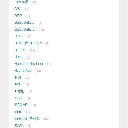
Flex 布局
1
GIS
1
GZIP
1
GuGuData.ai
2
GuGuData.io
44
HTML
2
HTML 转 PDF API
2
HTTPS
15
Hexo
2
Human in the loop
1
Hybrid App
22
IPv4
1
IPv6
2
IP地址
1
ISBN
1
ISBN API
1
Ionic
21
Ionic 入门与实战
18
JSON
3