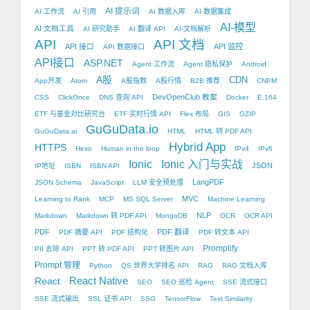
AI 提示词
AI 工作流
AI 引用
AI 数据入库
AI 数据集成
AI-模型
AI 文档工具
AI 研究助手
AI 翻译 API
AI-文档解析
API
API 文档
API 接口
API 监控
API 数据接口
API接口
ASP.NET
Agent 工作流
Agent 隐私保护
Android
A股
CDN
App开发
Atom
A股指数
A股行情
B2B 推荐
CNPM
DevOpenClub 教案
CSS
ClickOnce
DNS 查询 API
Docker
E.164
ETF 与基金对比研究台
ETF 实时行情 API
Flex 布局
GIS
GZIP
GuGuData.io
GuGuData.ai
HTML
HTML 转 PDF API
Hybrid App
HTTPS
Hexo
Human in the loop
IPv4
IPv6
Ionic
Ionic 入门与实战
JSON
IP地址
ISBN
ISBN API
LangPDF
JSON Schema
JavaScript
LLM 安全预处理
MVC
Learning to Rank
MCP
MS SQL Server
Machine Learning
NLP
Markdown
Markdown 转 PDF API
MongoDB
OCR
OCR API
PDF
PDF 翻译
PDF 摘要 API
PDF 结构化
PDF 转文本 API
Promplify
PII 去除 API
PPT 转 PDF API
PPT 转图片 API
Prompt 管理
Python
QS 世界大学排名 API
RAG
RAG 文档入库
React Native
React
SEO
SEO 巡检 Agent
SSE 流式接口
SSE 流式输出
SSL 证书 API
SSO
TensorFlow
Text Similarity