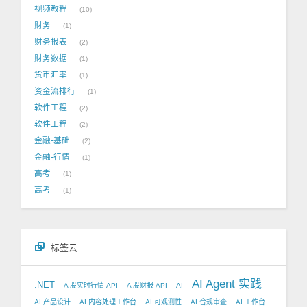
视频教程
10
财务
1
财务报表
2
财务数据
1
货币汇率
1
资金流排行
1
软件工程
2
软件工程
2
金融-基础
2
金融-行情
1
高考
1
高考
1
标签云
AI Agent 实践
.NET
A 股实时行情 API
A 股财报 API
AI
AI 产品设计
AI 内容处理工作台
AI 可观测性
AI 合规审查
AI 工作台