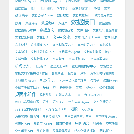
投研分析 Agent
投研简报 Agent
招投标数据
指数历史
指数型基金
指数数据
接口
接口测试
推荐系统
搜索系统设计
教程
教育
教育-高考
教育咨询 Agent
教育数据
教育数据接口
教育题库去重
数据接口
数据
数据商店
数据分析
数据库
数据更新
数据查询
数据更新与维护
数据规范化
文件问答
文化娱乐-星座内容
文字-文本
文化娱乐应用
文化日历
文本 NLP 分析平台
文本-NLP
文本处理
文本摘要 API
文本相似度 API
文本纠错 API
文本脱敏
文本识别
文档字段抽取 API
文档解析 Agent
文档识别转换工作台
文档转换
文档转换 API
文章封面
文章抽取 API
文章摘要 API
新闻-资讯
日历组件
星座周期 API
星座周期内容中心
智能提取
智能文档字段抽取工作台
智能纠正
服务器
期权
期权实时行情数据
机器学习
本地服务 Agent
机构网点区域管理台
条形码
条形码 API
条码工具
架构
条码二维码工具台
极光推送
格式化
格式化输出
桌面小组件
模板引擎
正则表达式
正文
每日内容 API
每日节奏洞察日历
汇率
汇率 API
汽车内容 Agent
汽车舆情分析
港股
汽车车型内容资料库
汽车车型库 API
港股公告
港股实时行情 API
生肖周期 API
生肖周期内容运营台
留学择校 Agent
短信-语音
省市区 API
知识库 Agent
知识库权限
科创板
空气质量
网站优化
空气质量 API
笑话数据
简体繁体互转
结构化数据抽取