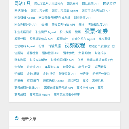
网站工具
网站监控
网站工具与内容转换台
网站开发
网站截图 API
网络爬虫
网页内容处理
网页内容采集 Agent
网页可读内容抽取 API
网页归档 Agent
网页归档与报告生成系统
网页快照 API
美股
网页性能评分 API
美股实时行情 API
翻译
考题相似度 API
股票-证券
职业发展测评
职业测评 Agent
股市数据
股票
股票代码
股票基础信息 API
股票监控
自动化发布 Agent
英文翻译
视频教程
行情数据
营销物料 Agent
行情
触达名单质量统计台
负载均衡
证据链
语种检测
语种检测 API
请求参数
财务报表
财务数据
财报智能解读
财经新闻抓取 API
货币
资讯元数据管理平台
软件开发
资金流
资金流 API
车型知识库
转换效率
返回参数
逆编码
金融-基础
金融-行情
链接提取 API
长连接
问卷评分接口
页面缓存
阿里云
题库治理 Agent
风险控制
高校
高校信息
高校录取分数线 API
高校录取概率预测 API
高校评分 API
高考
高考录取
高考志愿 Agent
高考志愿填报小程序
最新文章