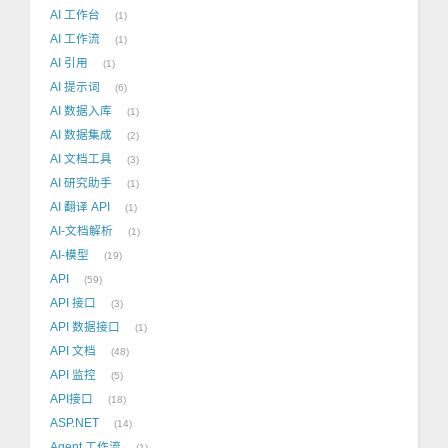
AI 工作台
1
AI 工作流
1
AI 引用
1
AI 提示词
6
AI 数据入库
1
AI 数据集成
2
AI 文档工具
3
AI 研究助手
1
AI 翻译 API
1
AI-文档解析
1
AI-模型
19
API
59
API 接口
3
API 数据接口
1
API 文档
48
API 监控
5
API接口
18
ASP.NET
14
Agent 工作流
1