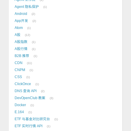
Agent 隐私保护
1
Android
2
App开发
2
Atom
1
A股
12
A股指数
1
A股行情
1
B2B 推荐
1
CDN
11
CNPM
1
CSS
1
ClickOnce
1
DNS 查询 API
2
DevOpenClub 教案
3
Docker
1
E.164
1
ETF 与基金对比研究台
1
ETF 实时行情 API
1