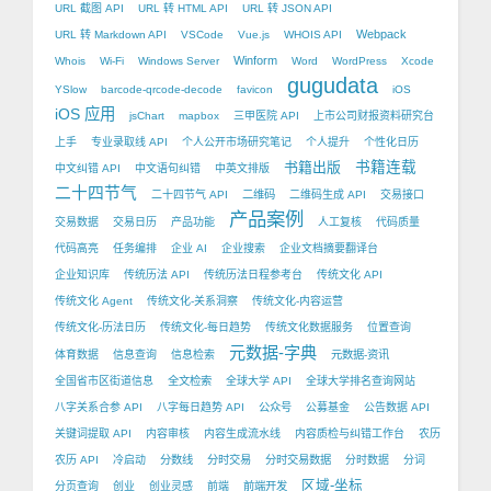
URL 截图 API
URL 转 HTML API
URL 转 JSON API
Webpack
URL 转 Markdown API
VSCode
Vue.js
WHOIS API
Winform
Whois
Wi-Fi
Windows Server
Word
WordPress
Xcode
gugudata
YSlow
barcode-qrcode-decode
favicon
iOS
iOS 应用
jsChart
mapbox
三甲医院 API
上市公司财报资料研究台
上手
专业录取线 API
个人公开市场研究笔记
个人提升
个性化日历
书籍出版
书籍连载
中文纠错 API
中文语句纠错
中英文排版
二十四节气
二十四节气 API
二维码
二维码生成 API
交易接口
产品案例
交易数据
交易日历
产品功能
人工复核
代码质量
代码高亮
任务编排
企业 AI
企业搜索
企业文档摘要翻译台
企业知识库
传统历法 API
传统历法日程参考台
传统文化 API
传统文化 Agent
传统文化-关系洞察
传统文化-内容运营
传统文化-历法日历
传统文化-每日趋势
传统文化数据服务
位置查询
元数据-字典
体育数据
信息查询
信息检索
元数据-资讯
全国省市区街道信息
全文检索
全球大学 API
全球大学排名查询网站
八字关系合参 API
八字每日趋势 API
公众号
公募基金
公告数据 API
关键词提取 API
内容审核
内容生成流水线
内容质检与纠错工作台
农历
农历 API
冷启动
分数线
分时交易
分时交易数据
分时数据
分词
区域-坐标
分页查询
创业
创业灵感
前端
前端开发