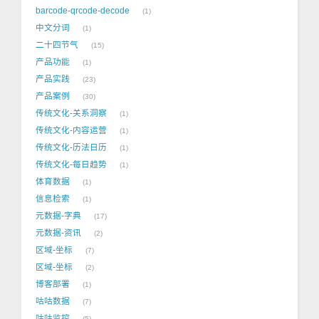
barcode-qrcode-decode
1
中文分词
1
二十四节气
15
产品功能
1
产品实践
23
产品案例
30
传统文化-关系洞察
1
传统文化-内容运营
1
传统文化-历法日历
1
传统文化-每日趋势
1
体育数据
1
信息检索
1
元数据-字典
17
元数据-资讯
2
区域-坐标
7
区域-坐标
2
博客部署
1
咕咕数据
7
咕咕监控
5