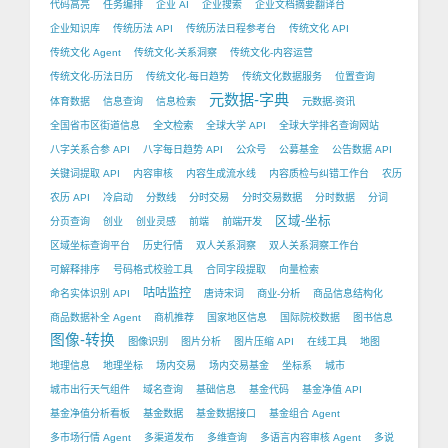
代码高亮
任务编排
企业 AI
企业搜索
企业文档摘要翻译台
企业知识库
传统历法 API
传统历法日程参考台
传统文化 API
传统文化 Agent
传统文化-关系洞察
传统文化-内容运营
传统文化-历法日历
传统文化-每日趋势
传统文化数据服务
位置查询
元数据-字典
体育数据
信息查询
信息检索
元数据-资讯
全国省市区街道信息
全文检索
全球大学 API
全球大学排名查询网站
八字关系合参 API
八字每日趋势 API
公众号
公募基金
公告数据 API
关键词提取 API
内容审核
内容生成流水线
内容质检与纠错工作台
农历
农历 API
冷启动
分数线
分时交易
分时交易数据
分时数据
分词
区域-坐标
分页查询
创业
创业灵感
前端
前端开发
区域坐标查询平台
历史行情
双人关系洞察
双人关系洞察工作台
可解释排序
号码格式校验工具
合同字段提取
向量检索
咕咕监控
命名实体识别 API
唐诗宋词
商业-分析
商品信息结构化
商品数据补全 Agent
商机推荐
国家地区信息
国际院校数据
图书信息
图像-转换
图像识别
图片分析
图片压缩 API
在线工具
地图
地理信息
地理坐标
场内交易
场内交易基金
坐标系
城市
城市出行天气组件
域名查询
基础信息
基金代码
基金净值 API
基金净值分析看板
基金数据
基金数据接口
基金组合 Agent
多市场行情 Agent
多渠道发布
多维查询
多语言内容审核 Agent
多说