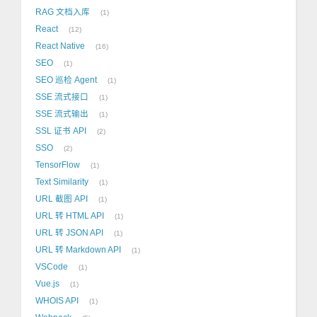
RAG 文档入库
1
React
12
React Native
16
SEO
1
SEO 巡检 Agent
1
SSE 流式接口
1
SSE 流式输出
1
SSL 证书 API
2
SSO
2
TensorFlow
1
Text Similarity
1
URL 截图 API
1
URL 转 HTML API
1
URL 转 JSON API
1
URL 转 Markdown API
1
VSCode
1
Vue.js
1
WHOIS API
1