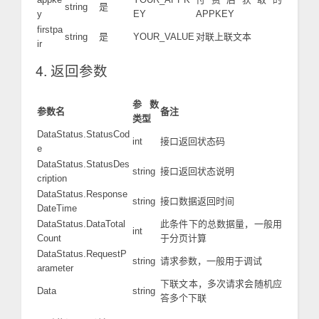
string
是
y
EY
APPKEY
firstpa
string
是
YOUR_VALUE
对联上联文本
ir
4. 返回参数
参数
参数名
备注
类型
DataStatus.StatusCod
int
接口返回状态码
e
DataStatus.StatusDes
string
接口返回状态说明
cription
DataStatus.Response
string
接口数据返回时间
DateTime
DataStatus.DataTotal
此条件下的总数据量，一般用
int
Count
于分页计算
DataStatus.RequestP
string
请求参数，一般用于调试
arameter
下联文本，多次请求会随机应
Data
string
答多个下联