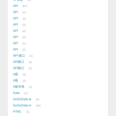
API
67
API
1
API
1
API
1
API
2
API
1
API
1
API
1
API 接口
1
API接口
1
API接口
1
A股
3
A股
2
A股市场
1
Data
1
GuGuData.ai
2
GuGuData.io
44
HTML
1