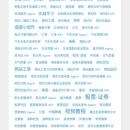
智能文档字段抽取工作台
智能纠正
服务器
期权
期权实时行情数据
机器学习
本地服务 Agent
机构网点区域管理台
条形码
条形码 API
条码工具
架构
条码二维码工具台
极光推送
格式化
格式化输出
桌面小组件
模板引擎
正则表达式
正文
每日内容 API
每日节奏洞察日历
汇率
汇率 API
汽车内容 Agent
汽车舆情分析
港股
汽车车型内容资料库
汽车车型库 API
港股公告
港股实时行情 API
生肖周期 API
生肖周期内容运营台
留学择校 Agent
短信-语音
省市区 API
知识库 Agent
知识库权限
科创板
空气质量
网站优化
空气质量 API
笑话数据
简体繁体互转
结构化数据抽取
网站工具
网站监控
网站工具与内容转换台
网站开发
网站截图 API
网络爬虫
网页内容处理
网页内容采集 Agent
网页可读内容抽取 API
网页归档 Agent
网页归档与报告生成系统
网页快照 API
美股
网页性能评分 API
美股实时行情 API
翻译
考题相似度 API
股票-证券
职业发展测评
职业测评 Agent
股市数据
股票
股票代码
股票基础信息 API
股票监控
自动化发布 Agent
英文翻译
视频教程
行情数据
营销物料 Agent
行情
触达名单质量统计台
负载均衡
证据链
语种检测
语种检测 API
请求参数
财务报表
财务数据
财报智能解读
财经新闻抓取 API
货币
资讯元数据管理平台