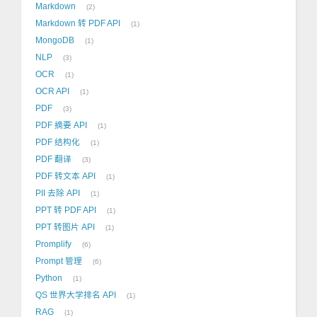
Markdown
2
Markdown 转 PDF API
1
MongoDB
1
NLP
3
OCR
1
OCR API
1
PDF
3
PDF 摘要 API
1
PDF 结构化
1
PDF 翻译
3
PDF 转文本 API
1
PII 去除 API
1
PPT 转 PDF API
1
PPT 转图片 API
1
Promplify
6
Prompt 管理
6
Python
1
QS 世界大学排名 API
1
RAG
1