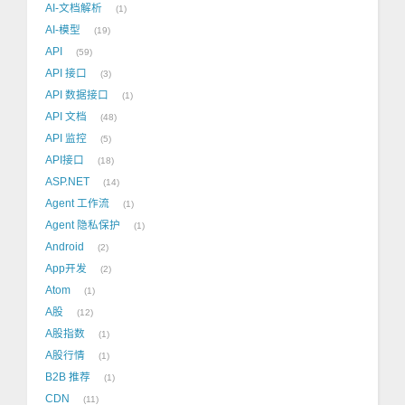
AI-文档解析
1
AI-模型
19
API
59
API 接口
3
API 数据接口
1
API 文档
48
API 监控
5
API接口
18
ASP.NET
14
Agent 工作流
1
Agent 隐私保护
1
Android
2
App开发
2
Atom
1
A股
12
A股指数
1
A股行情
1
B2B 推荐
1
CDN
11