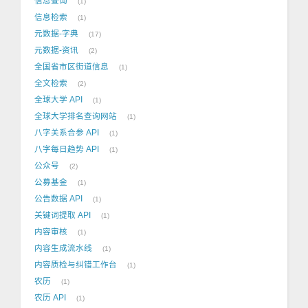
信息查询
1
信息检索
1
元数据-字典
17
元数据-资讯
2
全国省市区街道信息
1
全文检索
2
全球大学 API
1
全球大学排名查询网站
1
八字关系合参 API
1
八字每日趋势 API
1
公众号
2
公募基金
1
公告数据 API
1
关键词提取 API
1
内容审核
1
内容生成流水线
1
内容质检与纠错工作台
1
农历
1
农历 API
1