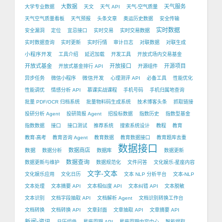
大数据
天气服务
大学专业数据
天文
天气 API
天气-空气质量
天气空气质量看板
天气预报
头条文章
奥运历史数据
安全传输
实时数据
安全漏洞
定位
宜忌接口
实时交易
实时交易数据
实时数据查询
实时更新
实时行情
审计日志
对联数据
对联生成
小程序开发
工具介绍
延迟加载
开发工具
开放式场内交易基金
开放式基金
开放接口
开源项目
开放式基金排行 API
开源组件
微信开发
异步任务
微信小程序
心理测评 API
必备工具
性能优化
性能调优
情感分析 API
慕课实战课程
手机号码
手机归属地查询
批量 PDF/OCR 归档系统
批量物料码生成系统
技术博客头条
抓取链接
投研分析 Agent
投研简报 Agent
招投标数据
指数历史
指数型基金
指数数据
接口
接口测试
推荐系统
搜索系统设计
教程
教育
教育-高考
教育咨询 Agent
教育数据
教育数据接口
教育题库去重
数据接口
数据
数据商店
数据分析
数据库
数据更新
数据查询
数据更新与维护
数据规范化
文件问答
文化娱乐-星座内容
文字-文本
文化娱乐应用
文化日历
文本 NLP 分析平台
文本-NLP
文本处理
文本摘要 API
文本相似度 API
文本纠错 API
文本脱敏
文本识别
文档字段抽取 API
文档解析 Agent
文档识别转换工作台
文档转换
文档转换 API
文章封面
文章抽取 API
文章摘要 API
新闻-资讯
日历组件
星座周期 API
星座周期内容中心
智能提取