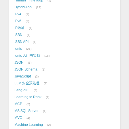
Human in the loop
1
Hybrid App
22
IPv4
1
IPv6
2
IP地址
1
ISBN
1
ISBN API
1
Ionic
21
Ionic 入门与实战
18
JSON
3
JSON Schema
1
JavaScript
2
LLM 安全预处理
1
LangPDF
3
Learning to Rank
1
MCP
2
MS SQL Server
1
MVC
4
Machine Learning
2