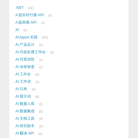
.NET
11
A 股实时行情 API
1
A 股财报 API
1
AI
1
AI Agent 实践
25
AI 产品设计
1
AI 内容处理工作台
1
AI 可观测性
1
AI 合规审查
1
AI 工作台
1
AI 工作流
1
AI 引用
1
AI 提示词
6
AI 数据入库
1
AI 数据集成
2
AI 文档工具
3
AI 研究助手
1
AI 翻译 API
1