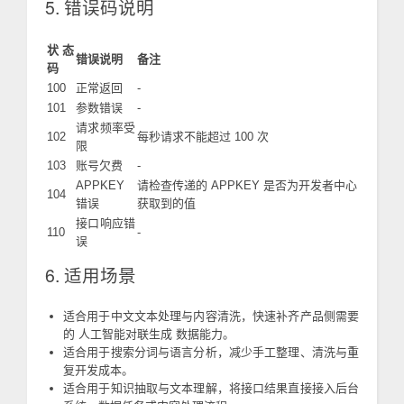
5. 错误码说明
状态
错误说明
备注
码
100
正常返回
-
101
参数错误
-
请求频率受
102
每秒请求不能超过 100 次
限
103
账号欠费
-
APPKEY
请检查传递的 APPKEY 是否为开发者中心
104
错误
获取到的值
接口响应错
110
-
误
6. 适用场景
适合用于中文文本处理与内容清洗，快速补齐产品侧需要
的 人工智能对联生成 数据能力。
适合用于搜索分词与语言分析，减少手工整理、清洗与重
复开发成本。
适合用于知识抽取与文本理解，将接口结果直接接入后台