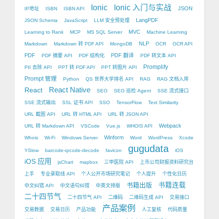
Ionic
Ionic 入门与实战
JSON
IP地址
ISBN
ISBN API
LangPDF
JSON Schema
JavaScript
LLM 安全预处理
MVC
Learning to Rank
MCP
MS SQL Server
Machine Learning
NLP
Markdown
Markdown 转 PDF API
MongoDB
OCR
OCR API
PDF
PDF 翻译
PDF 摘要 API
PDF 结构化
PDF 转文本 API
Promplify
PII 去除 API
PPT 转 PDF API
PPT 转图片 API
Prompt 管理
Python
QS 世界大学排名 API
RAG
RAG 文档入库
React Native
React
SEO
SEO 巡检 Agent
SSE 流式接口
SSE 流式输出
SSL 证书 API
SSO
TensorFlow
Text Similarity
URL 截图 API
URL 转 HTML API
URL 转 JSON API
Webpack
URL 转 Markdown API
VSCode
Vue.js
WHOIS API
Winform
Whois
Wi-Fi
Windows Server
Word
WordPress
Xcode
gugudata
YSlow
barcode-qrcode-decode
favicon
iOS
iOS 应用
jsChart
mapbox
三甲医院 API
上市公司财报资料研究台
上手
专业录取线 API
个人公开市场研究笔记
个人提升
个性化日历
书籍出版
书籍连载
中文纠错 API
中文语句纠错
中英文排版
二十四节气
二十四节气 API
二维码
二维码生成 API
交易接口
产品案例
交易数据
交易日历
产品功能
人工复核
代码质量