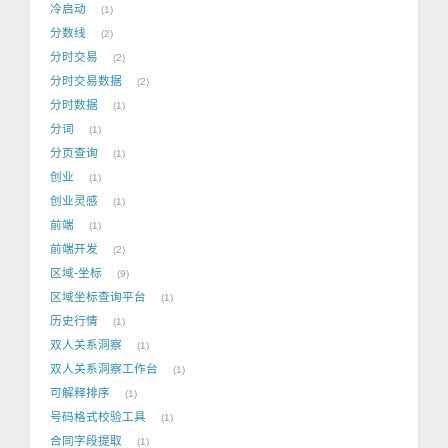
冷启动
1
分数线
2
分时交易
2
分时交易数据
2
分时数据
1
分词
1
分页查询
1
创业
1
创业灵感
1
前端
1
前端开发
2
区域-坐标
9
区域坐标查询平台
1
历史行情
1
双人关系洞察
1
双人关系洞察工作台
1
可解释排序
1
号码格式校验工具
1
合同字段提取
1