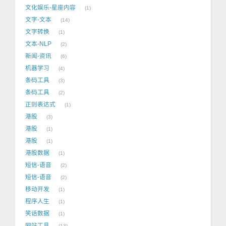
文化娱乐-星座内容
1
文字-文本
14
文字转换
1
文本-NLP
2
新闻-资讯
6
机器学习
4
条码工具
3
条码工具
2
正则表达式
1
港股
3
港股
1
港股
1
港股数据
1
短信-语音
2
短信-语音
2
移动开发
1
程序人生
1
笑话数据
1
网站工具
13