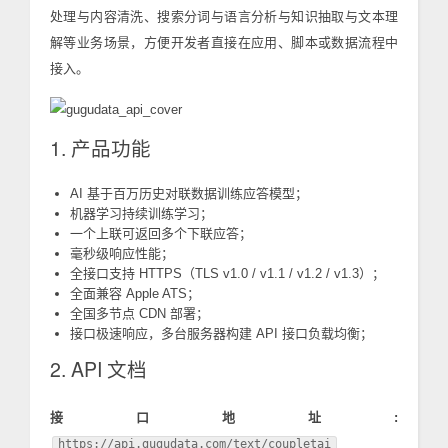
处理与内容清洗、搜索分词与语言分析与知识抽取与文本理
解等业务场景，方便开发者直接在应用、脚本或数据流程中
接入。
1. 产品功能
AI 基于百万历史对联数据训练应答模型；
机器学习持续训练学习；
一个上联可返回多个下联应答；
毫秒级响应性能；
全接口支持 HTTPS（TLS v1.0 / v1.1 / v1.2 / v1.3）；
全面兼容 Apple ATS；
全国多节点 CDN 部署；
接口极速响应，多台服务器构建 API 接口负载均衡；
2. API 文档
接口地址:
https://api.gugudata.com/text/coupletai