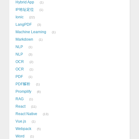
Hybrid App
1
IP地址定位
1
Ionic
22
LangPDF
3
Machine Learning
1
Markdown
1
NLP
1
NLP
3
OCR
2
OCR
1
PDF
1
PDF解析
1
Promplify
6
RAG
1
React
11
React Native
13
Vue.js
1
Webpack
5
Word
1