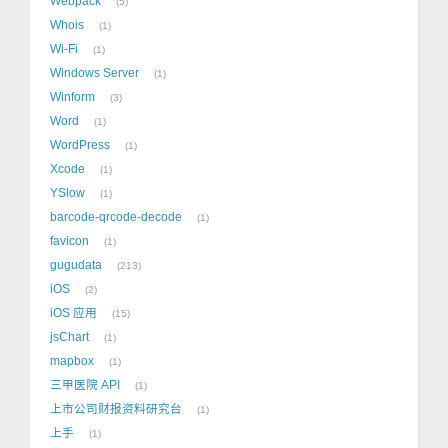
Webpack
5
Whois
1
Wi-Fi
1
Windows Server
1
Winform
3
Word
1
WordPress
1
Xcode
1
YSlow
1
barcode-qrcode-decode
1
favicon
1
gugudata
213
iOS
2
iOS 应用
15
jsChart
1
mapbox
1
三甲医院 API
1
上市公司财报资料研究台
1
上手
1