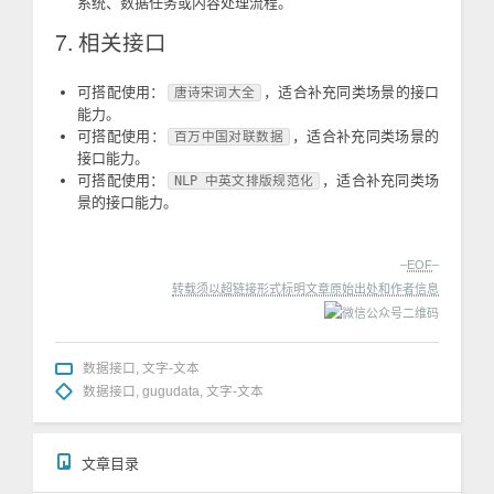
系统、数据任务或内容处理流程。
7. 相关接口
可搭配使用：
，适合补充同类场景的接口
唐诗宋词大全
能力。
可搭配使用：
，适合补充同类场景的
百万中国对联数据
接口能力。
可搭配使用：
，适合补充同类场
NLP 中英文排版规范化
景的接口能力。
–
EOF
–
转载须以超链接形式标明文章原始出处和作者信息
数据接口
,
文字-文本
数据接口
,
gugudata
,
文字-文本
文章目录