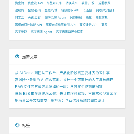
软件开发
资金流
资金流 API
车型知识库
转换效率
返回参数
逆编码
金融-基础
金融-行情
链接提取 API
长连接
问卷评分接口
页面缓存
阿里云
题库治理 Agent
风险控制
高校
高校信息
高校录取分数线 API
高校录取概率预测 API
高校评分 API
高考
高考录取
高考志愿 Agent
高考志愿填报小程序
最新文章
从 AI Demo 到团队工作台：产品化阶段真正要补齐的五件事
高风险业务里的 AI 怎么落地：设计一个可审计的人工复核闭环
RAG 文件问答最容易漏掉的一层：从答案生成到证据链
低频 B2B 推荐系统怎么做：先让排序可解释，再追求模型复杂度
把海量公开文档做成可用检索：企业信息系统的四层设计
标签