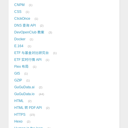
CNPM
1
CSS
1
ClickOnce
1
DNS 查询 API
2
DevOpenClub 教案
3
Docker
1
E.164
1
ETF 与基金对比研究台
1
ETF 实时行情 API
1
Flex 布局
1
GIS
1
GZIP
1
GuGuData.ai
2
GuGuData.io
44
HTML
2
HTML 转 PDF API
2
HTTPS
15
Hexo
2