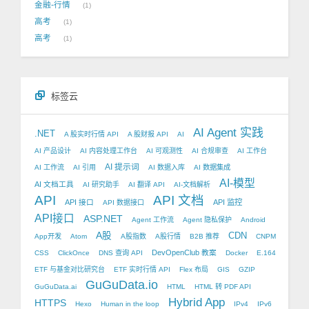
金融-行情
1
高考
1
高考
1
标签云
AI Agent 实践
.NET
A 股实时行情 API
A 股财报 API
AI
AI 产品设计
AI 内容处理工作台
AI 可观测性
AI 合规审查
AI 工作台
AI 提示词
AI 工作流
AI 引用
AI 数据入库
AI 数据集成
AI-模型
AI 文档工具
AI 研究助手
AI 翻译 API
AI-文档解析
API
API 文档
API 接口
API 监控
API 数据接口
API接口
ASP.NET
Agent 工作流
Agent 隐私保护
Android
A股
CDN
App开发
Atom
A股指数
A股行情
B2B 推荐
CNPM
DevOpenClub 教案
CSS
ClickOnce
DNS 查询 API
Docker
E.164
ETF 与基金对比研究台
ETF 实时行情 API
Flex 布局
GIS
GZIP
GuGuData.io
GuGuData.ai
HTML
HTML 转 PDF API
Hybrid App
HTTPS
Hexo
Human in the loop
IPv4
IPv6