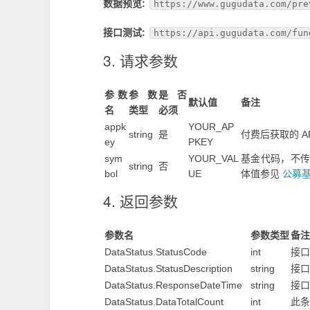
数据预览:
https://www.gugudata.com/pre
接口测试:
https://api.gugudata.com/fun
3. 请求参数
参数
参数
是否
默认值
备注
名
类型
必须
appk
YOUR_AP
string
是
付费后获取的 AP
ey
PKEY
sym
YOUR_VAL
基金代码，不传递
string
否
bol
UE
体值参见
公募
4. 返回参数
参数名
参数类型
备注
DataStatus.StatusCode
int
接口
DataStatus.StatusDescription
string
接口
DataStatus.ResponseDateTime
string
接口
DataStatus.DataTotalCount
int
此条