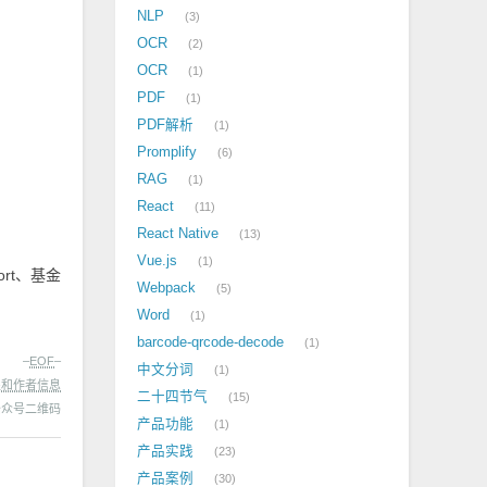
NLP
3
OCR
2
OCR
1
PDF
1
PDF解析
1
Promplify
6
RAG
1
React
11
React Native
13
Vue.js
1
ort、基金
Webpack
5
Word
1
barcode-qrcode-decode
1
–
EOF
–
中文分词
1
处和作者信息
二十四节气
15
产品功能
1
产品实践
23
产品案例
30