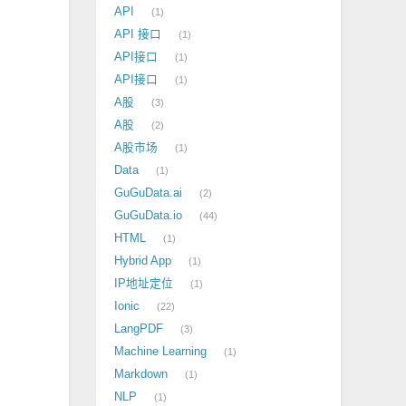
API
1
API 接口
1
API接口
1
API接口
1
A股
3
A股
2
A股市场
1
Data
1
GuGuData.ai
2
GuGuData.io
44
HTML
1
Hybrid App
1
IP地址定位
1
Ionic
22
LangPDF
3
Machine Learning
1
Markdown
1
NLP
1