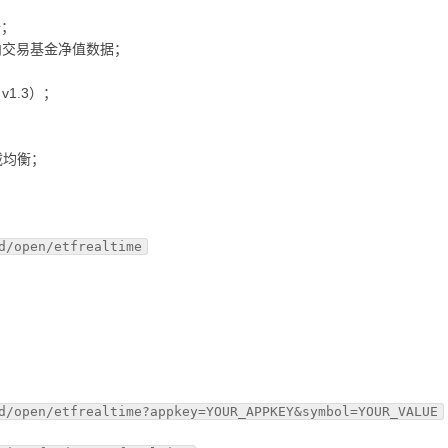
据；
新场内交易基金净值数据；
；
/ v1.3）；
载均衡；
d/open/etfrealtime
d/open/etfrealtime?appkey=YOUR_APPKEY&symbol=YOUR_VALUE