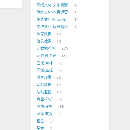
传统文化-关系洞察
1
传统文化-内容运营
1
传统文化-历法日历
1
传统文化-每日趋势
1
体育数据
1
信息检索
1
元数据-字典
17
元数据-资讯
2
区域-坐标
7
区域-坐标
2
博客部署
1
咕咕数据
7
咕咕监控
5
商业-分析
2
图像-转换
14
图像-转换
2
基金
6
基金
1