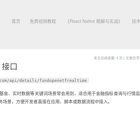
首页
免费视频教程
《React Native 精解与实战》
技
本文总阅读量:
4
次
|
文章总字数:
 接口
com/api/details/fundopenetfrealtime
标，基金、实时数据等关键词场景常会用到，适合用于金融指标查询与行情
务场景，方便开发者直接在应用、脚本或数据流程中接入。