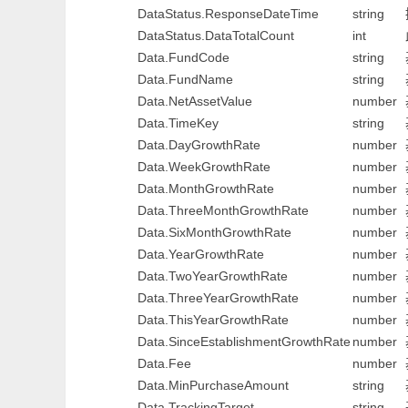
DataStatus.ResponseDateTime
string
DataStatus.DataTotalCount
int
Data.FundCode
string
Data.FundName
string
Data.NetAssetValue
number
Data.TimeKey
string
Data.DayGrowthRate
number
Data.WeekGrowthRate
number
Data.MonthGrowthRate
number
Data.ThreeMonthGrowthRate
number
Data.SixMonthGrowthRate
number
Data.YearGrowthRate
number
Data.TwoYearGrowthRate
number
Data.ThreeYearGrowthRate
number
Data.ThisYearGrowthRate
number
Data.SinceEstablishmentGrowthRate
number
Data.Fee
number
Data.MinPurchaseAmount
string
Data.TrackingTarget
string