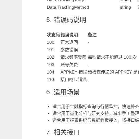
Data.TrackingMethod
string
5. 错误码说明
状态码
错误说明
备注
100
正常返回
-
101
参数错误
-
102
请求频率受限
每秒请求不能超过 100 次
103
账号欠费
-
104
APPKEY 错误
请检查传递的 APPKEY
110
接口响应错误
-
6. 适用场景
适合用于金融指标查询与行情监控，快速补齐
适合用于量化分析与研究支持，减少手工整
适合用于报表系统与数据看板接入，将接口
7. 相关接口