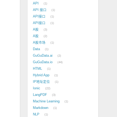
API
1
API 接口
1
API接口
1
API接口
1
A股
3
A股
2
A股市场
1
Data
1
GuGuData.ai
2
GuGuData.io
44
HTML
1
Hybrid App
1
IP地址定位
1
Ionic
22
LangPDF
3
Machine Learning
1
Markdown
1
NLP
1