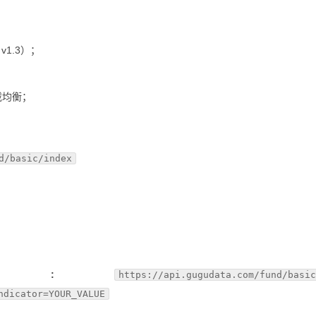
/ v1.3）；
载均衡；
d/basic/index
例:
https://api.gugudata.com/fund/basi
ndicator=YOUR_VALUE