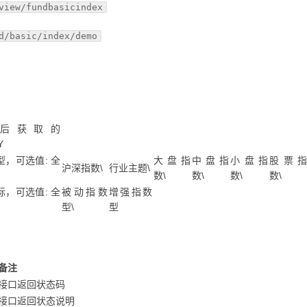
view/fundbasicindex
d/basic/index/demo
后获取的
Y
型，可选值: 全
大盘指
中盘指
小盘指
股票指
沪深指数\
行业主题\
数\
数\
数\
数\
标，可选值: 全
被动指数
增强指数
型\
型
备注
接口返回状态码
接口返回状态说明