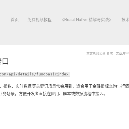
首页
免费视频教程
《React Native 精解与实战》
技
本文总阅读量:
5
次
|
文章总字数:
接口
com/api/details/fundbasicindex
基金、指数、实时数据等关键词场景常会用到，适合用于金融指标查询与行
业务场景，方便开发者直接在应用、脚本或数据流程中接入。