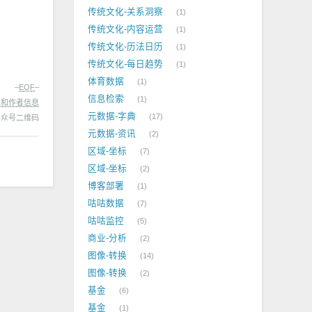
传统文化-关系洞察
1
传统文化-内容运营
1
传统文化-历法日历
1
传统文化-每日趋势
1
体育数据
1
–
EOF
–
信息检索
1
处和作者信息
元数据-字典
17
元数据-资讯
2
区域-坐标
7
区域-坐标
2
博客部署
1
咕咕数据
7
咕咕监控
5
商业-分析
2
图像-转换
14
图像-转换
2
基金
6
基金
1