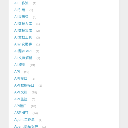
AI 工作流
1
AI 引用
1
AI 提示词
6
AI 数据入库
1
AI 数据集成
2
AI 文档工具
3
AI 研究助手
1
AI 翻译 API
1
AI-文档解析
1
AI-模型
19
API
59
API 接口
3
API 数据接口
1
API 文档
48
API 监控
5
API接口
18
ASP.NET
14
Agent 工作流
1
Agent 隐私保护
1