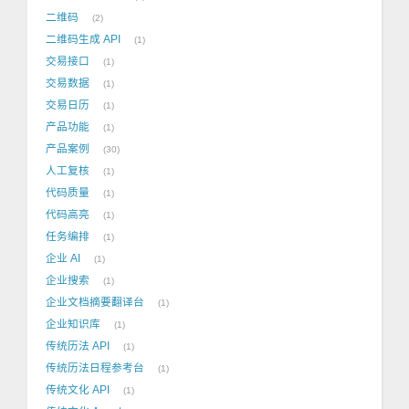
二维码
2
二维码生成 API
1
交易接口
1
交易数据
1
交易日历
1
产品功能
1
产品案例
30
人工复核
1
代码质量
1
代码高亮
1
任务编排
1
企业 AI
1
企业搜索
1
企业文档摘要翻译台
1
企业知识库
1
传统历法 API
1
传统历法日程参考台
1
传统文化 API
1