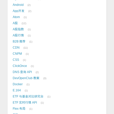
Android
2
App开发
2
Atom
1
A股
12
A股指数
1
A股行情
1
B2B 推荐
1
CDN
11
CNPM
1
CSS
1
ClickOnce
1
DNS 查询 API
2
DevOpenClub 教案
3
Docker
1
E.164
1
ETF 与基金对比研究台
1
ETF 实时行情 API
1
Flex 布局
1