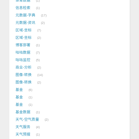
体育数据
1
信息检索
1
元数据-字典
17
元数据-资讯
2
区域-坐标
7
区域-坐标
2
博客部署
1
咕咕数据
7
咕咕监控
5
商业-分析
2
图像-转换
14
图像-转换
2
基金
6
基金
1
基金
1
基金数据
1
天气-空气质量
2
天气服务
4
天气预报
1