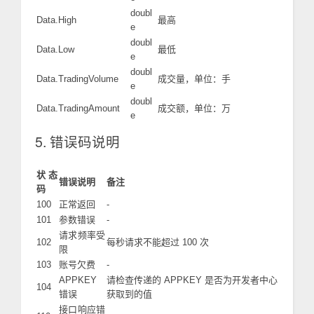
doubl
Data.High
最高
e
doubl
Data.Low
最低
e
doubl
Data.TradingVolume
成交量，单位：手
e
doubl
Data.TradingAmount
成交额，单位：万
e
5. 错误码说明
状态
错误说明
备注
码
100
正常返回
-
101
参数错误
-
请求频率受
102
每秒请求不能超过 100 次
限
103
账号欠费
-
APPKEY
请检查传递的 APPKEY 是否为开发者中心
104
错误
获取到的值
接口响应错