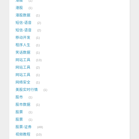
港股
1
港股
1
港股数据
1
短信-语音
2
短信-语音
2
移动开发
1
程序人生
1
笑话数据
1
网站工具
13
网站工具
2
网站工具
1
网络安全
1
美股实时行情
1
股市
1
股市数据
1
股票
1
股票
1
股票-证券
49
视频教程
10