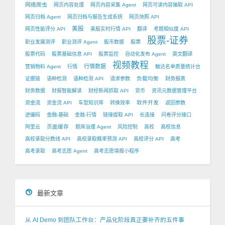
网络爬虫
网页内容处理
网页内容采集 Agent
网页可读内容抽取 API
网页归档 Agent
网页归档与报告生成系统
网页快照 API
美股
网页性能评分 API
美股实时行情 API
翻译
考题相似度 API
股票-证券
职业发展测评
职业测评 Agent
股市数据
股票
股票代码
股票基础信息 API
股票监控
自动化发布 Agent
英文翻译
视频教程
行情数据
营销物料 Agent
行情
触达名单质量统计台
负载均衡
证据链
语种检测
语种检测 API
请求参数
财务报表
财务数据
财报智能解读
财经新闻抓取 API
货币
资讯元数据管理平台
软件开发
资金流
资金流 API
车型知识库
转换效率
返回参数
逆编码
金融-基础
金融-行情
链接提取 API
长连接
问卷评分接口
页面缓存
阿里云
题库治理 Agent
风险控制
高校
高校信息
高校录取分数线 API
高校录取概率预测 API
高校评分 API
高考
高考录取
高考志愿 Agent
高考志愿填报小程序
最新文章
从 AI Demo 到团队工作台：产品化阶段真正要补齐的五件事