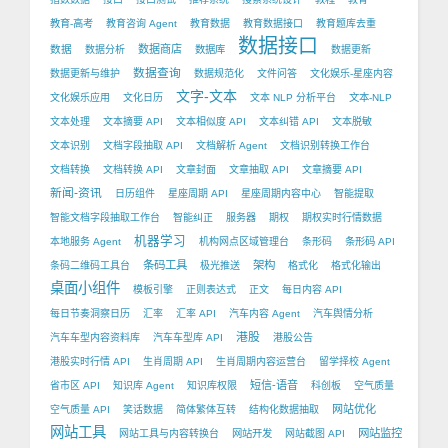
教育-高考
教育咨询 Agent
教育数据
教育数据接口
教育题库去重
数据接口
数据
数据商店
数据分析
数据库
数据更新
数据查询
数据更新与维护
数据规范化
文件问答
文化娱乐-星座内容
文字-文本
文化娱乐应用
文化日历
文本 NLP 分析平台
文本-NLP
文本处理
文本摘要 API
文本相似度 API
文本纠错 API
文本脱敏
文本识别
文档字段抽取 API
文档解析 Agent
文档识别转换工作台
文档转换
文档转换 API
文章封面
文章抽取 API
文章摘要 API
新闻-资讯
日历组件
星座周期 API
星座周期内容中心
智能提取
智能文档字段抽取工作台
智能纠正
服务器
期权
期权实时行情数据
机器学习
本地服务 Agent
机构网点区域管理台
条形码
条形码 API
条码工具
架构
条码二维码工具台
极光推送
格式化
格式化输出
桌面小组件
模板引擎
正则表达式
正文
每日内容 API
每日节奏洞察日历
汇率
汇率 API
汽车内容 Agent
汽车舆情分析
港股
汽车车型内容资料库
汽车车型库 API
港股公告
港股实时行情 API
生肖周期 API
生肖周期内容运营台
留学择校 Agent
短信-语音
省市区 API
知识库 Agent
知识库权限
科创板
空气质量
网站优化
空气质量 API
笑话数据
简体繁体互转
结构化数据抽取
网站工具
网站监控
网站工具与内容转换台
网站开发
网站截图 API