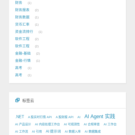
财务
1
财务报表
2
财务数据
1
货币汇率
1
资金流排行
1
软件工程
2
软件工程
2
金融-基础
2
金融-行情
1
高考
1
高考
1
标签云
AI Agent 实践
.NET
A 股实时行情 API
A 股财报 API
AI
AI 产品设计
AI 内容处理工作台
AI 可观测性
AI 合规审查
AI 工作台
AI 提示词
AI 工作流
AI 引用
AI 数据入库
AI 数据集成