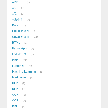
API接口
1
A股
3
A股
2
A股市场
1
Data
1
GuGuData.ai
2
GuGuData.io
44
HTML
1
Hybrid App
1
IP地址定位
1
Ionic
22
LangPDF
3
Machine Learning
1
Markdown
1
NLP
1
NLP
3
OCR
2
OCR
1
PDF
1