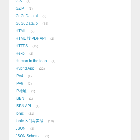
GIS
1
GZIP
1
GuGuData.ai
2
GuGuData.io
44
HTML
2
HTML 转 PDF API
2
HTTPS
15
Hexo
2
Human in the loop
1
Hybrid App
22
IPv4
1
IPv6
2
IP地址
1
ISBN
1
ISBN API
1
Ionic
21
Ionic 入门与实战
18
JSON
3
JSON Schema
1