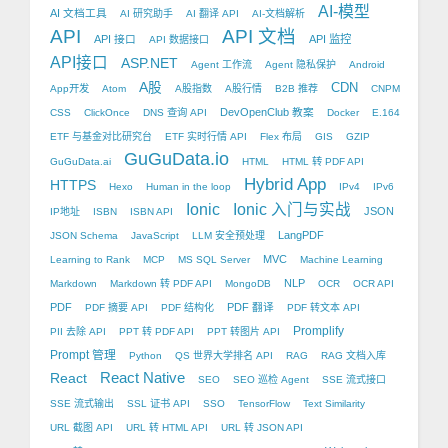
AI-模型
AI 文档工具
AI 研究助手
AI 翻译 API
AI-文档解析
API
API 文档
API 接口
API 监控
API 数据接口
API接口
ASP.NET
Agent 工作流
Agent 隐私保护
Android
A股
CDN
App开发
Atom
A股指数
A股行情
B2B 推荐
CNPM
DevOpenClub 教案
CSS
ClickOnce
DNS 查询 API
Docker
E.164
ETF 与基金对比研究台
ETF 实时行情 API
Flex 布局
GIS
GZIP
GuGuData.io
GuGuData.ai
HTML
HTML 转 PDF API
Hybrid App
HTTPS
Hexo
Human in the loop
IPv4
IPv6
Ionic
Ionic 入门与实战
JSON
IP地址
ISBN
ISBN API
LangPDF
JSON Schema
JavaScript
LLM 安全预处理
MVC
Learning to Rank
MCP
MS SQL Server
Machine Learning
NLP
Markdown
Markdown 转 PDF API
MongoDB
OCR
OCR API
PDF
PDF 翻译
PDF 摘要 API
PDF 结构化
PDF 转文本 API
Promplify
PII 去除 API
PPT 转 PDF API
PPT 转图片 API
Prompt 管理
Python
QS 世界大学排名 API
RAG
RAG 文档入库
React Native
React
SEO
SEO 巡检 Agent
SSE 流式接口
SSE 流式输出
SSL 证书 API
SSO
TensorFlow
Text Similarity
URL 截图 API
URL 转 HTML API
URL 转 JSON API