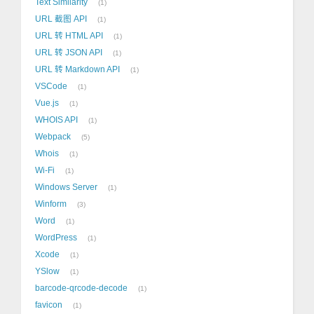
Text Similarity
1
URL 截图 API
1
URL 转 HTML API
1
URL 转 JSON API
1
URL 转 Markdown API
1
VSCode
1
Vue.js
1
WHOIS API
1
Webpack
5
Whois
1
Wi-Fi
1
Windows Server
1
Winform
3
Word
1
WordPress
1
Xcode
1
YSlow
1
barcode-qrcode-decode
1
favicon
1