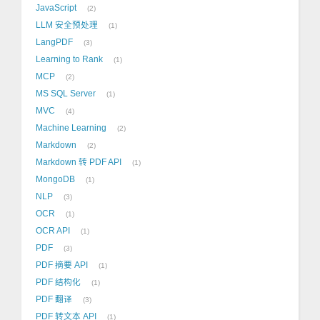
JavaScript
2
LLM 安全预处理
1
LangPDF
3
Learning to Rank
1
MCP
2
MS SQL Server
1
MVC
4
Machine Learning
2
Markdown
2
Markdown 转 PDF API
1
MongoDB
1
NLP
3
OCR
1
OCR API
1
PDF
3
PDF 摘要 API
1
PDF 结构化
1
PDF 翻译
3
PDF 转文本 API
1