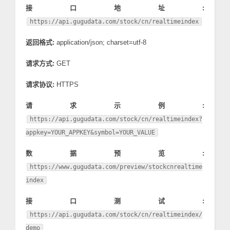
接口地址:
https://api.gugudata.com/stock/cn/realtimeindex
返回格式:
application/json; charset=utf-8
请求方式:
GET
请求协议:
HTTPS
请求示例:
https://api.gugudata.com/stock/cn/realtimeindex?
appkey=YOUR_APPKEY&symbol=YOUR_VALUE
数据预览:
https://www.gugudata.com/preview/stockcnrealtime
index
接口测试:
https://api.gugudata.com/stock/cn/realtimeindex/
demo