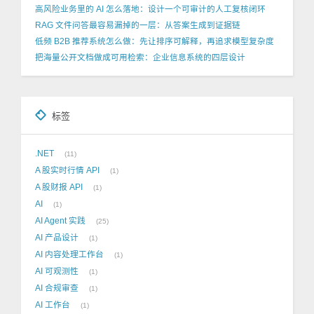
高风险业务里的 AI 怎么落地：设计一个可审计的人工复核闭环
RAG 文件问答最容易漏掉的一层：从答案生成到证据链
低频 B2B 推荐系统怎么做：先让排序可解释，再追求模型复杂度
把海量公开文档做成可用检索：企业信息系统的四层设计
标签
.NET
11
A 股实时行情 API
1
A 股财报 API
1
AI
1
AI Agent 实践
25
AI 产品设计
1
AI 内容处理工作台
1
AI 可观测性
1
AI 合规审查
1
AI 工作台
1