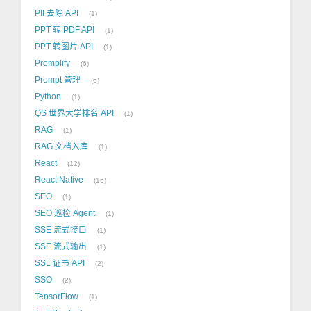
PII 去除 API
1
PPT 转 PDF API
1
PPT 转图片 API
1
Promplify
6
Prompt 管理
6
Python
1
QS 世界大学排名 API
1
RAG
1
RAG 文档入库
1
React
12
React Native
16
SEO
1
SEO 巡检 Agent
1
SSE 流式接口
1
SSE 流式输出
1
SSL 证书 API
2
SSO
2
TensorFlow
1