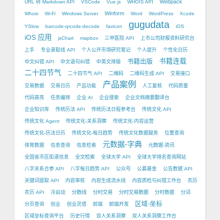
Webpack
URL 转 Markdown API
VSCode
Vue.js
WHOIS API
Winform
Whois
Wi-Fi
Windows Server
Word
WordPress
Xcode
gugudata
YSlow
barcode-qrcode-decode
favicon
iOS
iOS 应用
jsChart
mapbox
三甲医院 API
上市公司财报资料研究台
上手
专业录取线 API
个人公开市场研究笔记
个人提升
个性化日历
书籍出版
书籍连载
中文纠错 API
中文语句纠错
中英文排版
二十四节气
二十四节气 API
二维码
二维码生成 API
交易接口
产品案例
交易数据
交易日历
产品功能
人工复核
代码质量
代码高亮
任务编排
企业 AI
企业搜索
企业文档摘要翻译台
企业知识库
传统历法 API
传统历法日程参考台
传统文化 API
传统文化 Agent
传统文化-关系洞察
传统文化-内容运营
传统文化-历法日历
传统文化-每日趋势
传统文化数据服务
位置查询
元数据-字典
体育数据
信息查询
信息检索
元数据-资讯
全国省市区街道信息
全文检索
全球大学 API
全球大学排名查询网站
八字关系合参 API
八字每日趋势 API
公众号
公募基金
公告数据 API
关键词提取 API
内容审核
内容生成流水线
内容质检与纠错工作台
农历
农历 API
冷启动
分数线
分时交易
分时交易数据
分时数据
分词
区域-坐标
分页查询
创业
创业灵感
前端
前端开发
区域坐标查询平台
历史行情
双人关系洞察
双人关系洞察工作台