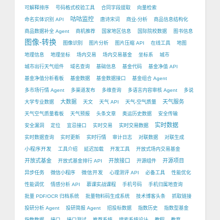
可解释排序
号码格式校验工具
合同字段提取
向量检索
咕咕监控
命名实体识别 API
唐诗宋词
商业-分析
商品信息结构化
商品数据补全 Agent
商机推荐
国家地区信息
国际院校数据
图书信息
图像-转换
图像识别
图片分析
图片压缩 API
在线工具
地图
地理信息
地理坐标
场内交易
场内交易基金
坐标系
城市
城市出行天气组件
域名查询
基础信息
基金代码
基金净值 API
基金净值分析看板
基金数据
基金数据接口
基金组合 Agent
多市场行情 Agent
多渠道发布
多维查询
多语言内容审核 Agent
多说
大数据
天气服务
大学专业数据
天文
天气 API
天气-空气质量
天气空气质量看板
天气预报
头条文章
奥运历史数据
安全传输
实时数据
安全漏洞
定位
宜忌接口
实时交易
实时交易数据
实时数据查询
实时更新
实时行情
审计日志
对联数据
对联生成
小程序开发
工具介绍
延迟加载
开发工具
开放式场内交易基金
开放式基金
开放接口
开源项目
开放式基金排行 API
开源组件
微信开发
异步任务
微信小程序
心理测评 API
必备工具
性能优化
性能调优
情感分析 API
慕课实战课程
手机号码
手机归属地查询
批量 PDF/OCR 归档系统
批量物料码生成系统
技术博客头条
抓取链接
投研分析 Agent
投研简报 Agent
招投标数据
指数历史
指数型基金
指数数据
接口
接口测试
推荐系统
搜索系统设计
教程
教育