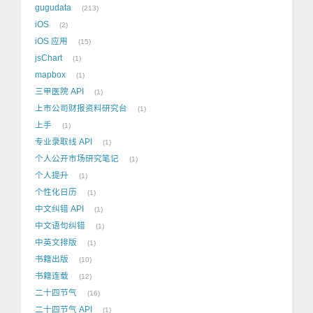
gugudata
213
iOS
2
iOS 应用
15
jsChart
1
mapbox
1
三甲医院 API
1
上市公司财报资料研究台
1
上手
1
专业录取线 API
1
个人公开市场研究笔记
1
个人提升
1
个性化日历
1
中文纠错 API
1
中文语句纠错
1
中英文排版
1
书籍出版
10
书籍连载
12
二十四节气
16
二十四节气 API
1