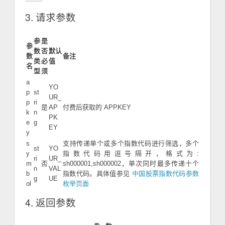
3. 请求参数
参
是
参
数
否
默认
数
备注
类
必
值
名
型
须
a
YO
p
st
UR_
p
ri
是
AP
付费后获取的 APPKEY
k
n
PK
e
g
EY
y
s
支持传递单个或多个指数代码进行筛选，多个
st
YO
y
指数代码用逗号隔开，格式为:
ri
UR_
m
否
sh000001,sh000002，单次同时最多传递十个
n
VAL
b
指数代码。具体值参见
中国股票指数代码参数
g
UE
ol
枚举页面
4. 返回参数