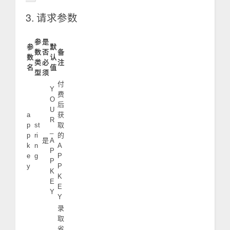
3. 请求参数
参
是
参
默
数
否
备
数
认
类
必
注
名
值
型
须
付
Y
费
O
后
U
a
获
R
p
st
取
_
p
ri
的
是
A
k
n
A
P
e
g
P
P
y
P
K
K
E
E
Y
Y
录
取
省