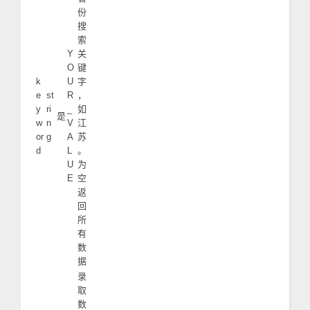
份
搜
索
Y
关
O
键
k
U
字
e
st
R
，
y
ri
_
如
是
w
n
V
江
or
g
A
苏
d
L
。
U
为
E
空
返
回
所
有
数
据
录
取
数