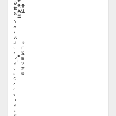
参
参
数
备
数
类
注
名
型
D
at
a
St
at
接
u
口
s.
返
in
St
回
t
at
状
u
态
s
码
C
o
d
e
D
at
a
St