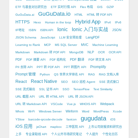
ETF 与基金对比研究台
ETF 实时行情 API
Flex 布局
GIS
GZIP
GuGuData.io
GuGuData.ai
HTML
HTML 转 PDF API
Hybrid App
HTTPS
Hexo
Human in the loop
IPv4
IPv6
Ionic
Ionic 入门与实战
JSON
IP地址
ISBN
ISBN API
LangPDF
JSON Schema
JavaScript
LLM 安全预处理
MVC
Learning to Rank
MCP
MS SQL Server
Machine Learning
NLP
Markdown
Markdown 转 PDF API
MongoDB
OCR
OCR API
PDF
PDF 翻译
PDF 摘要 API
PDF 结构化
PDF 转文本 API
Promplify
PII 去除 API
PPT 转 PDF API
PPT 转图片 API
Prompt 管理
Python
QS 世界大学排名 API
RAG
RAG 文档入库
React Native
React
SEO
SEO 巡检 Agent
SSE 流式接口
SSE 流式输出
SSL 证书 API
SSO
TensorFlow
Text Similarity
URL 截图 API
URL 转 HTML API
URL 转 JSON API
Webpack
URL 转 Markdown API
VSCode
Vue.js
WHOIS API
Winform
Whois
Wi-Fi
Windows Server
Word
WordPress
Xcode
gugudata
YSlow
barcode-qrcode-decode
favicon
iOS
iOS 应用
jsChart
mapbox
三甲医院 API
上市公司财报资料研究台
上手
专业录取线 API
个人公开市场研究笔记
个人提升
个性化日历