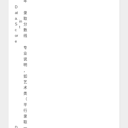
年
D
at
录
a.
取
in
S
分
t
c
数
or
线
e
专
业
说
明
，
如
艺
术
类
（
平
行
录
取
D
一