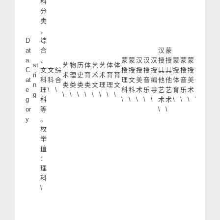
科
分
类
，
D
综
at
合
汉
蒙
a.
、
蒙
蒙
汉
汉
汉
授
授
蒙
蒙
蒙
汉
st
艺
物
历
体
艺
艺
体
体
学
医
C
文
文
综
授
授
授
授
授
其
其
授
授
授
授
ri
术
理
史
育
术
术
育
育
考
学
at
科
科
合
理
文
美
音
编
他
他
体
音
美
体
n
类
类
类
类
文
理
理
文
理
类
e
理
\
\
科
科
术
乐
导
艺
艺
育
乐
术
育
g
\
\
\
\
\
\
\
\
\
\
\
g
科
\
\
\
\
\
术
术
\
\
\
\
or
等
\
\
y
。
枚
举
值
：
理
科
\