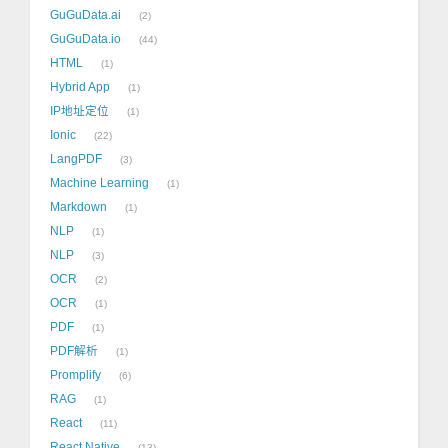
GuGuData.ai
2
GuGuData.io
44
HTML
1
Hybrid App
1
IP地址定位
1
Ionic
22
LangPDF
3
Machine Learning
1
Markdown
1
NLP
1
NLP
3
OCR
2
OCR
1
PDF
1
PDF解析
1
Promplify
6
RAG
1
React
11
React Native
13