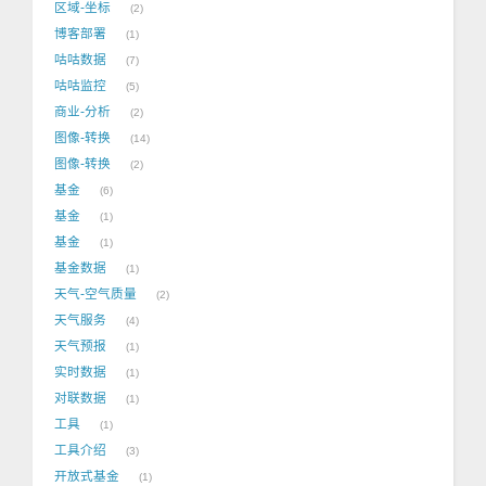
区域-坐标
2
博客部署
1
咕咕数据
7
咕咕监控
5
商业-分析
2
图像-转换
14
图像-转换
2
基金
6
基金
1
基金
1
基金数据
1
天气-空气质量
2
天气服务
4
天气预报
1
实时数据
1
对联数据
1
工具
1
工具介绍
3
开放式基金
1