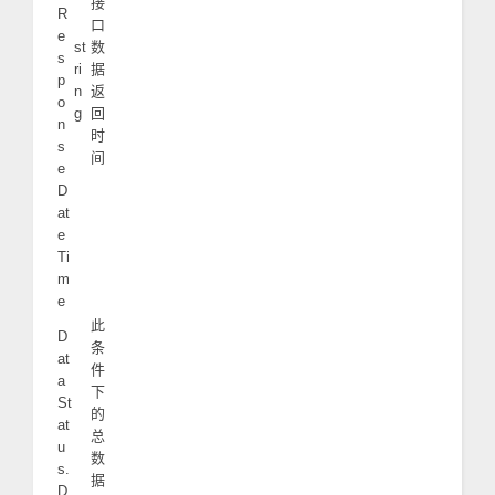
接
R
口
e
st
数
s
ri
据
p
n
返
o
g
回
n
时
s
间
e
D
at
e
Ti
m
e
此
D
条
at
件
a
下
St
的
at
总
u
数
s.
据
D