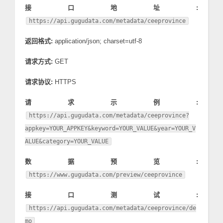
接口地址:
https://api.gugudata.com/metadata/ceeprovince
返回格式:
application/json; charset=utf-8
请求方式:
GET
请求协议:
HTTPS
请求示例:
https://api.gugudata.com/metadata/ceeprovince?
appkey=YOUR_APPKEY&keyword=YOUR_VALUE&year=YOUR_V
ALUE&category=YOUR_VALUE
数据预览:
https://www.gugudata.com/preview/ceeprovince
接口测试:
https://api.gugudata.com/metadata/ceeprovince/de
mo