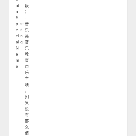
at
段
a.
）
S
-
p
st
音
e
ri
乐
ci
n
类
al
g
音
N
乐
a
教
m
育
e
声
乐
主
项
，
如
果
没
有
那
么
值