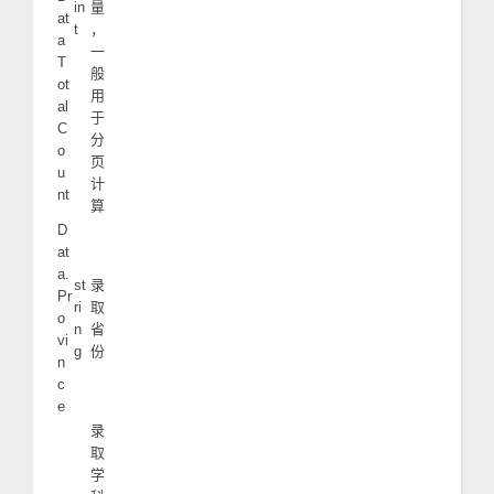
in
量
at
t
，
a
一
T
般
ot
用
al
于
C
分
o
页
u
计
nt
算
D
at
a.
st
录
Pr
ri
取
o
n
省
vi
g
份
n
c
e
录
取
学