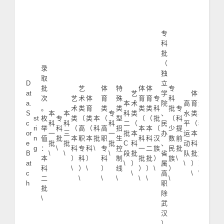
专
科
批
（
录
独
取
D
立
普
批
艺
体
特
体
体
专
艺
at
艺
学
体
普
通
次
艺
术
体
育
殊
育
育
专
科
术
a.
本
术
院
高
育
通
本
。
术
类
育
类
类
类
类
科
批
专
类
S
本
本
专
科
类
、
水
类
本
科
st
枚
专
类
（
类
本
（
型
（
（
批
（
科
（
c
科
科
科
二
（
民
平
（
科
（
ri
举
科
（
高
（
科
高
招
本
本
（
少
提
本
or
一
三
一
批
本
办
运
本
（
少
n
值
批
本
职
本
批
职
生
科
科
汉
数
前
科
e
批
批
批
C
科
、
动
科
汉
数
g
：
\
科
专
科
\
专
控
一
二
族
民
批
一
B
\
\
\
段
批
省
队
批
族
民
本
）
科
）
科
制
批
批
）
族
\
批
at
\
）
属
\
）
）
族
科
\
）
\
）
线
）
）
\
）
）
c
\
高
\
\
）
二
\
\
\
\
\
\
\
\
h
职
\
批
除
\
武
汉
）