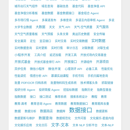
城市出行天气组件
域名查询
基础信息
基金代码
基金净值 API
基金净值分析看板
基金数据
基金数据接口
基金组合 Agent
多市场行情 Agent
多渠道发布
多维查询
多语言内容审核 Agent
多说
大数据
天气服务
大学专业数据
天文
天气 API
天气-空气质量
天气空气质量看板
天气预报
头条文章
奥运历史数据
安全传输
实时数据
安全漏洞
定位
宜忌接口
实时交易
实时交易数据
实时数据查询
实时更新
实时行情
审计日志
对联数据
对联生成
小程序开发
工具介绍
延迟加载
开发工具
开放式场内交易基金
开放式基金
开放接口
开源项目
开放式基金排行 API
开源组件
微信开发
异步任务
微信小程序
心理测评 API
必备工具
性能优化
性能调优
情感分析 API
慕课实战课程
手机号码
手机归属地查询
批量 PDF/OCR 归档系统
批量物料码生成系统
技术博客头条
抓取链接
投研分析 Agent
投研简报 Agent
招投标数据
指数历史
指数型基金
指数数据
接口
接口测试
推荐系统
搜索系统设计
教程
教育
教育-高考
教育咨询 Agent
教育数据
教育数据接口
教育题库去重
数据接口
数据
数据商店
数据分析
数据库
数据更新
数据查询
数据更新与维护
数据规范化
文件问答
文化娱乐-星座内容
文字-文本
文化娱乐应用
文化日历
文本 NLP 分析平台
文本-NLP