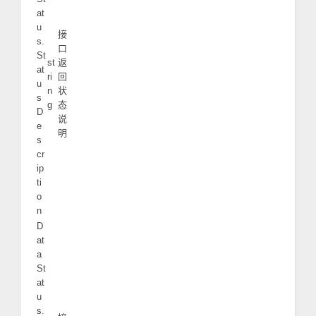
at
u
接
s.
口
St
st
返
at
ri
回
u
n
状
s
g
态
D
说
e
明
s
cr
ip
ti
o
n
D
at
a
St
at
u
s.