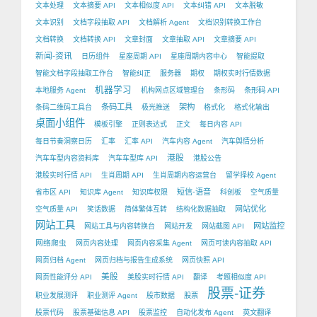
文本处理
文本摘要 API
文本相似度 API
文本纠错 API
文本脱敏
文本识别
文档字段抽取 API
文档解析 Agent
文档识别转换工作台
文档转换
文档转换 API
文章封面
文章抽取 API
文章摘要 API
新闻-资讯
日历组件
星座周期 API
星座周期内容中心
智能提取
智能文档字段抽取工作台
智能纠正
服务器
期权
期权实时行情数据
机器学习
本地服务 Agent
机构网点区域管理台
条形码
条形码 API
条码工具
架构
条码二维码工具台
极光推送
格式化
格式化输出
桌面小组件
模板引擎
正则表达式
正文
每日内容 API
每日节奏洞察日历
汇率
汇率 API
汽车内容 Agent
汽车舆情分析
港股
汽车车型内容资料库
汽车车型库 API
港股公告
港股实时行情 API
生肖周期 API
生肖周期内容运营台
留学择校 Agent
短信-语音
省市区 API
知识库 Agent
知识库权限
科创板
空气质量
网站优化
空气质量 API
笑话数据
简体繁体互转
结构化数据抽取
网站工具
网站监控
网站工具与内容转换台
网站开发
网站截图 API
网络爬虫
网页内容处理
网页内容采集 Agent
网页可读内容抽取 API
网页归档 Agent
网页归档与报告生成系统
网页快照 API
美股
网页性能评分 API
美股实时行情 API
翻译
考题相似度 API
股票-证券
职业发展测评
职业测评 Agent
股市数据
股票
股票代码
股票基础信息 API
股票监控
自动化发布 Agent
英文翻译