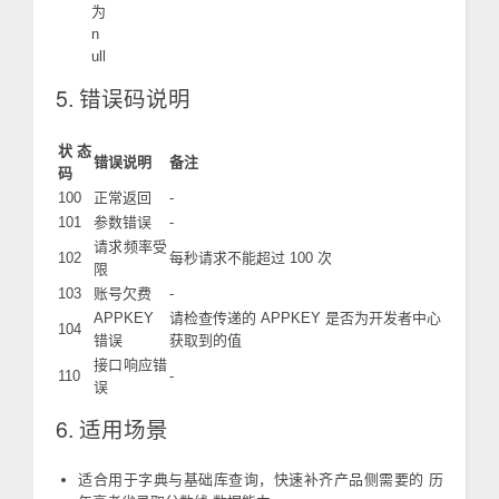
为
n
ull
5. 错误码说明
状态
错误说明
备注
码
100
正常返回
-
101
参数错误
-
请求频率受
102
每秒请求不能超过 100 次
限
103
账号欠费
-
APPKEY
请检查传递的 APPKEY 是否为开发者中心
104
错误
获取到的值
接口响应错
110
-
误
6. 适用场景
适合用于字典与基础库查询，快速补齐产品侧需要的 历