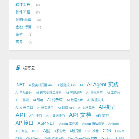
软件工程
2
软件工程
2
金融-基础
2
金融-行情
1
高考
1
高考
1
标签云
AI Agent 实践
.NET
A 股实时行情 API
A 股财报 API
AI
AI 产品设计
AI 内容处理工作台
AI 可观测性
AI 合规审查
AI 工作台
AI 提示词
AI 工作流
AI 引用
AI 数据入库
AI 数据集成
AI-模型
AI 文档工具
AI 研究助手
AI 翻译 API
AI-文档解析
API
API 文档
API 接口
API 监控
API 数据接口
API接口
ASP.NET
Agent 工作流
Agent 隐私保护
Android
A股
CDN
App开发
Atom
A股指数
A股行情
B2B 推荐
CNPM
DevOpenClub 教案
CSS
ClickOnce
DNS 查询 API
Docker
E.164