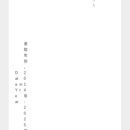
\
录
取
年
份
，
D
2
at
0
a.
in
1
Y
t
4
e
年
ar
-
2
0
2
5