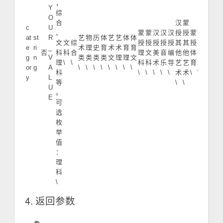
，
Y
综
O
合
汉
蒙
c
U
、
蒙
蒙
汉
汉
汉
授
授
蒙
蒙
蒙
汉
at
st
R
艺
物
历
体
艺
艺
体
体
文
文
综
授
授
授
授
授
其
其
授
授
授
授
e
ri
_
术
理
史
育
术
术
育
育
否
科
科
合
理
文
美
音
编
他
他
体
音
美
体
g
n
V
类
类
类
类
文
理
理
文
理
\
\
科
科
术
乐
导
艺
艺
育
乐
术
育
or
g
A
\
\
\
\
\
\
\
\
\
科
\
\
\
\
\
术
术
\
\
\
\
y
L
等
\
\
U
。
E
可
选
枚
举
值
：
理
科
\
4. 返回参数