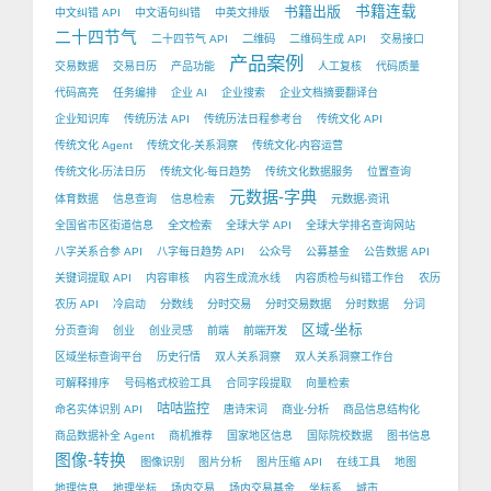
书籍出版
书籍连载
中文纠错 API
中文语句纠错
中英文排版
二十四节气
二十四节气 API
二维码
二维码生成 API
交易接口
产品案例
交易数据
交易日历
产品功能
人工复核
代码质量
代码高亮
任务编排
企业 AI
企业搜索
企业文档摘要翻译台
企业知识库
传统历法 API
传统历法日程参考台
传统文化 API
传统文化 Agent
传统文化-关系洞察
传统文化-内容运营
传统文化-历法日历
传统文化-每日趋势
传统文化数据服务
位置查询
元数据-字典
体育数据
信息查询
信息检索
元数据-资讯
全国省市区街道信息
全文检索
全球大学 API
全球大学排名查询网站
八字关系合参 API
八字每日趋势 API
公众号
公募基金
公告数据 API
关键词提取 API
内容审核
内容生成流水线
内容质检与纠错工作台
农历
农历 API
冷启动
分数线
分时交易
分时交易数据
分时数据
分词
区域-坐标
分页查询
创业
创业灵感
前端
前端开发
区域坐标查询平台
历史行情
双人关系洞察
双人关系洞察工作台
可解释排序
号码格式校验工具
合同字段提取
向量检索
咕咕监控
命名实体识别 API
唐诗宋词
商业-分析
商品信息结构化
商品数据补全 Agent
商机推荐
国家地区信息
国际院校数据
图书信息
图像-转换
图像识别
图片分析
图片压缩 API
在线工具
地图
地理信息
地理坐标
场内交易
场内交易基金
坐标系
城市