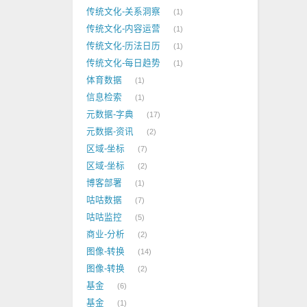
传统文化-关系洞察
1
传统文化-内容运营
1
传统文化-历法日历
1
传统文化-每日趋势
1
体育数据
1
信息检索
1
元数据-字典
17
元数据-资讯
2
区域-坐标
7
区域-坐标
2
博客部署
1
咕咕数据
7
咕咕监控
5
商业-分析
2
图像-转换
14
图像-转换
2
基金
6
基金
1