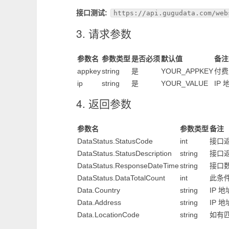
接口测试:
https://api.gugudata.com/web
3. 请求参数
参数名
参数类型
是否必须
默认值
备注
appkey
string
是
YOUR_APPKEY
付费
ip
string
是
YOUR_VALUE
IP 
4. 返回参数
参数名
参数类型
备注
DataStatus.StatusCode
int
接口
DataStatus.StatusDescription
string
接口
DataStatus.ResponseDateTime
string
接口
DataStatus.DataTotalCount
int
此条
Data.Country
string
IP 
Data.Address
string
IP 
Data.LocationCode
string
如有匹