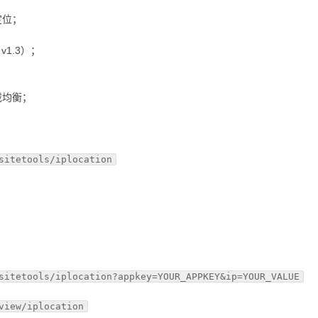
定位；
/ v1.3）；
载均衡；
sitetools/iplocation
sitetools/iplocation?appkey=YOUR_APPKEY&ip=YOUR_VALUE
view/iplocation