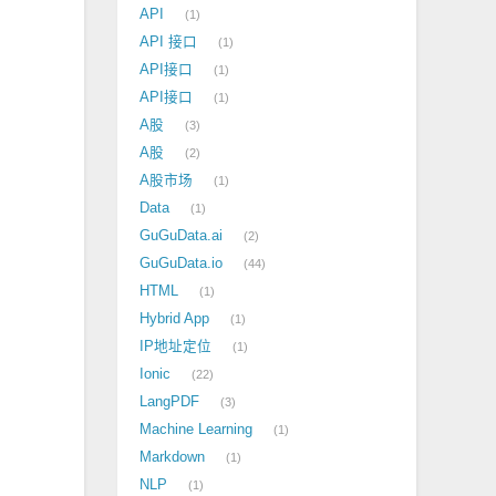
API
1
API 接口
1
API接口
1
API接口
1
A股
3
A股
2
A股市场
1
Data
1
GuGuData.ai
2
GuGuData.io
44
HTML
1
Hybrid App
1
IP地址定位
1
Ionic
22
LangPDF
3
Machine Learning
1
Markdown
1
NLP
1