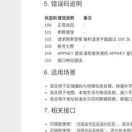
5. 错误码说明
状态码
错误说明
备注
100
正常返回
-
101
参数错误
-
102
请求频率受限
每秒请求不能超过 100 次
103
账号欠费
-
104
APPKEY 错误
请检查传递的 APPKEY
110
接口响应错误
-
6. 适用场景
适合用于区域编码与地理信息处理，快速补齐产
适合用于地图、本地生活与物流系统，减少
适合用于地址标准化与空间数据转换，将接
7. 相关接口
可搭配使用：
，适合
全国省市区街道村信息
可搭配使用：
，适合补充同
地理坐标系转换