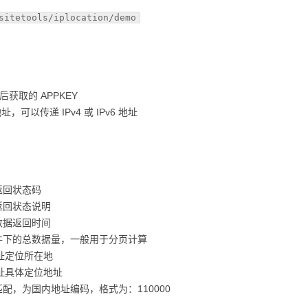
sitetools/iplocation/demo
后获取的 APPKEY
地址，可以传递 IPv4 或 IPv6 地址
返回状态码
返回状态说明
数据返回时间
件下的总数据量，一般用于分页计算
地址定位所在地
地址具体定位地址
配，为国内地址编码，格式为：110000