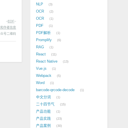
NLP
3
OCR
2
OCR
1
–
EOF
–
PDF
1
处和作者信息
PDF解析
1
Promplify
6
RAG
1
React
11
React Native
13
Vue.js
1
Webpack
5
Word
1
barcode-qrcode-decode
1
中文分词
1
二十四节气
15
产品功能
1
产品实践
23
产品案例
30