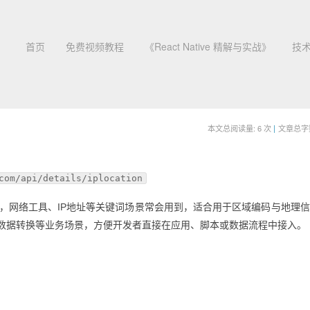
首页
免费视频教程
《React Native 精解与实战》
技
本文总阅读量:
6
次
|
文章总字数:
com/api/details/iplocation
行定位查询，网络工具、IP地址等关键词场景常会用到，适合用于区域编码与地理
数据转换等业务场景，方便开发者直接在应用、脚本或数据流程中接入。