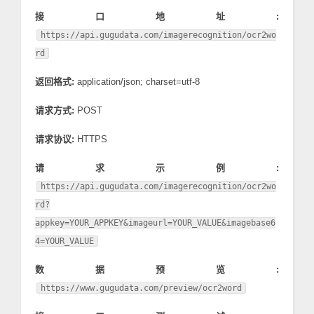
接口地址:
https://api.gugudata.com/imagerecognition/ocr2wo
rd
返回格式:
application/json; charset=utf-8
请求方式:
POST
请求协议:
HTTPS
请求示例:
https://api.gugudata.com/imagerecognition/ocr2wo
rd?
appkey=YOUR_APPKEY&imageurl=YOUR_VALUE&imagebase6
4=YOUR_VALUE
数据预览:
https://www.gugudata.com/preview/ocr2word