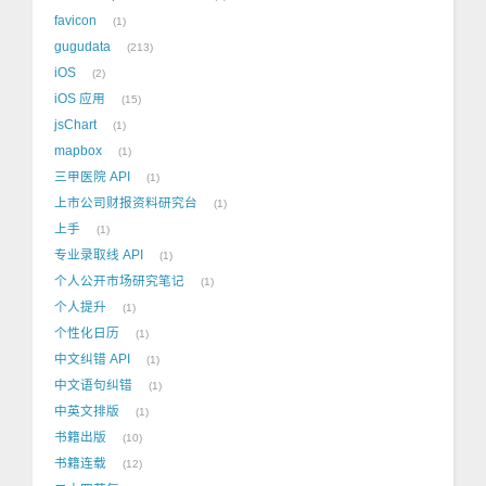
favicon
1
gugudata
213
iOS
2
iOS 应用
15
jsChart
1
mapbox
1
三甲医院 API
1
上市公司财报资料研究台
1
上手
1
专业录取线 API
1
个人公开市场研究笔记
1
个人提升
1
个性化日历
1
中文纠错 API
1
中文语句纠错
1
中英文排版
1
书籍出版
10
书籍连载
12