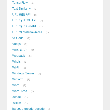
TensorFlow
1
Text Similarity
1
URL 截图 API
1
URL 转 HTML API
1
URL 转 JSON API
1
URL 转 Markdown API
1
VSCode
1
Vue.js
1
WHOIS API
1
Webpack
5
Whois
1
Wi-Fi
1
Windows Server
1
Winform
3
Word
1
WordPress
1
Xcode
1
YSlow
1
barcode-qrcode-decode
1