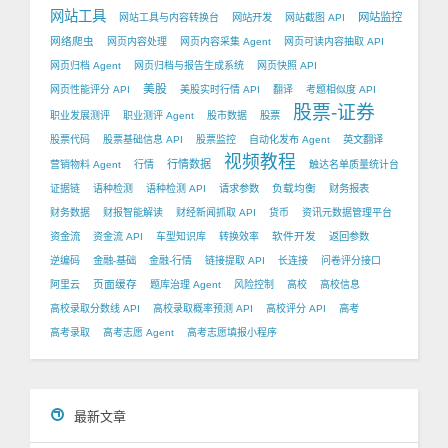
网站工具
网站监控
网站工具与内容转换台
网站开发
网站截图 API
网络爬虫
网页内容处理
网页内容采集 Agent
网页可读内容抽取 API
网页归档 Agent
网页归档与报告生成系统
网页快照 API
美股
网页性能评分 API
美股实时行情 API
翻译
考题相似度 API
股票-证券
职业发展测评
职业测评 Agent
股市数据
股票
股票代码
股票基础信息 API
股票监控
自动化发布 Agent
英文翻译
视频教程
行情数据
营销物料 Agent
行情
触达名单质量统计台
负载均衡
证据链
语种检测
语种检测 API
请求参数
财务报表
财务数据
财报智能解读
财经新闻抓取 API
货币
资讯元数据管理平台
软件开发
资金流
资金流 API
车型知识库
转换效率
返回参数
逆编码
金融-基础
金融-行情
链接提取 API
长连接
问卷评分接口
页面缓存
阿里云
题库治理 Agent
风险控制
高校
高校信息
高校录取分数线 API
高校录取概率预测 API
高校评分 API
高考
高考录取
高考志愿 Agent
高考志愿填报小程序
最新文章