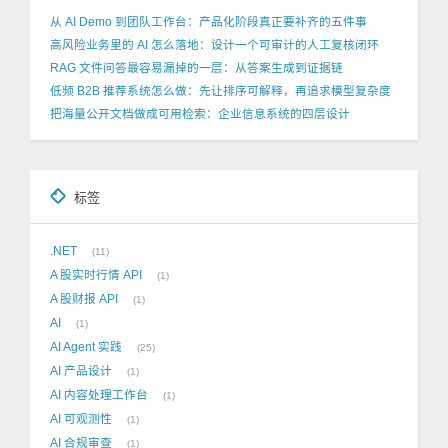
从 AI Demo 到团队工作台：产品化阶段真正要补齐的五件事
高风险业务里的 AI 怎么落地：设计一个可审计的人工复核闭环
RAG 文件问答最容易漏掉的一层：从答案生成到证据链
低频 B2B 推荐系统怎么做：先让排序可解释，再追求模型复杂度
把海量公开文档做成可用检索：企业信息系统的四层设计
标签
.NET
11
A 股实时行情 API
1
A 股财报 API
1
AI
1
AI Agent 实践
25
AI 产品设计
1
AI 内容处理工作台
1
AI 可观测性
1
AI 合规审查
1