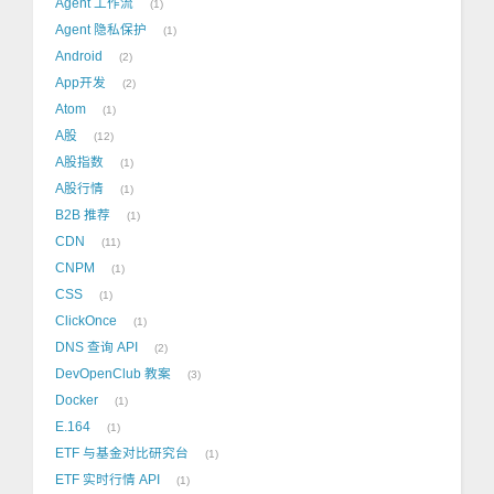
Agent 工作流
1
Agent 隐私保护
1
Android
2
App开发
2
Atom
1
A股
12
A股指数
1
A股行情
1
B2B 推荐
1
CDN
11
CNPM
1
CSS
1
ClickOnce
1
DNS 查询 API
2
DevOpenClub 教案
3
Docker
1
E.164
1
ETF 与基金对比研究台
1
ETF 实时行情 API
1