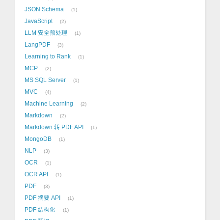
JSON Schema
1
JavaScript
2
LLM 安全预处理
1
LangPDF
3
Learning to Rank
1
MCP
2
MS SQL Server
1
MVC
4
Machine Learning
2
Markdown
2
Markdown 转 PDF API
1
MongoDB
1
NLP
3
OCR
1
OCR API
1
PDF
3
PDF 摘要 API
1
PDF 结构化
1