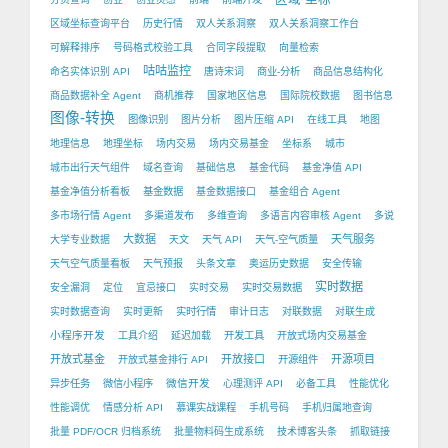
区域坐标查询平台
历史行情
双人关系洞察
双人关系洞察工作台
可解释排序
号码格式校验工具
合同字段提取
向量检索
咕咕监控
命名实体识别 API
唐诗宋词
商业-分析
商品信息结构化
商品数据补全 Agent
商机推荐
国家地区信息
国际院校数据
图书信息
图像-转换
图像识别
图片分析
图片压缩 API
在线工具
地图
地理信息
地理坐标
场内交易
场内交易基金
坐标系
城市
城市出行天气组件
域名查询
基础信息
基金代码
基金净值 API
基金净值分析看板
基金数据
基金数据接口
基金组合 Agent
多市场行情 Agent
多渠道发布
多维查询
多语言内容审核 Agent
多说
大数据
天气服务
大学专业数据
天文
天气 API
天气-空气质量
天气空气质量看板
天气预报
头条文章
奥运历史数据
安全传输
实时数据
安全漏洞
定位
宜忌接口
实时交易
实时交易数据
实时数据查询
实时更新
实时行情
审计日志
对联数据
对联生成
小程序开发
工具介绍
延迟加载
开发工具
开放式场内交易基金
开放式基金
开放接口
开源项目
开放式基金排行 API
开源组件
微信开发
异步任务
微信小程序
心理测评 API
必备工具
性能优化
性能调优
情感分析 API
慕课实战课程
手机号码
手机归属地查询
批量 PDF/OCR 归档系统
批量物料码生成系统
技术博客头条
抓取链接