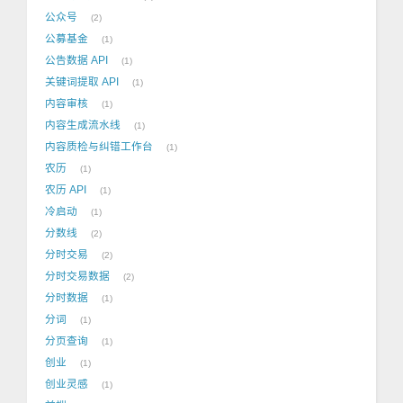
公众号
2
公募基金
1
公告数据 API
1
关键词提取 API
1
内容审核
1
内容生成流水线
1
内容质检与纠错工作台
1
农历
1
农历 API
1
冷启动
1
分数线
2
分时交易
2
分时交易数据
2
分时数据
1
分词
1
分页查询
1
创业
1
创业灵感
1