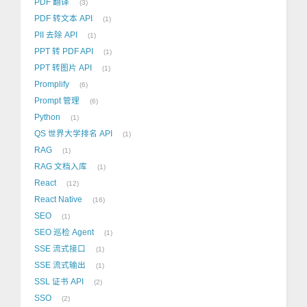
PDF 翻译
3
PDF 转文本 API
1
PII 去除 API
1
PPT 转 PDF API
1
PPT 转图片 API
1
Promplify
6
Prompt 管理
6
Python
1
QS 世界大学排名 API
1
RAG
1
RAG 文档入库
1
React
12
React Native
16
SEO
1
SEO 巡检 Agent
1
SSE 流式接口
1
SSE 流式输出
1
SSL 证书 API
2
SSO
2