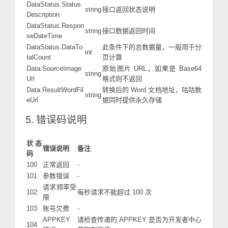
DataStatus.Status
string
接口返回状态说明
Description
DataStatus.Respon
string
接口数据返回时间
seDateTime
DataStatus.DataTo
此条件下的总数据量，一般用于分
int
talCount
页计算
Data.SourceImage
原始图片 URL，如果是 Base64
string
Url
格式则不返回
Data.ResultWordFil
转换后的 Word 文档地址，咕咕数
string
eUrl
据同时提供永久存储
5. 错误码说明
状态
错误说明
备注
码
100
正常返回
-
101
参数错误
-
请求频率受
102
每秒请求不能超过 100 次
限
103
账号欠费
-
APPKEY
请检查传递的 APPKEY 是否为开发者中心
104