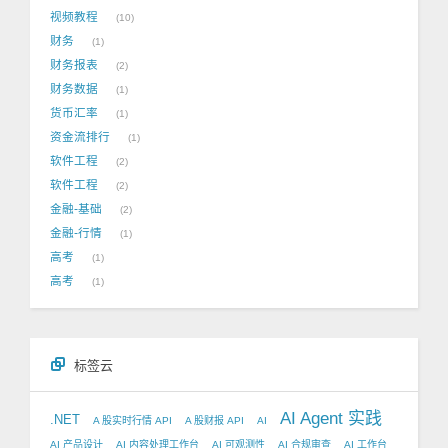
视频教程
10
财务
1
财务报表
2
财务数据
1
货币汇率
1
资金流排行
1
软件工程
2
软件工程
2
金融-基础
2
金融-行情
1
高考
1
高考
1
标签云
AI Agent 实践
.NET
A 股实时行情 API
A 股财报 API
AI
AI 产品设计
AI 内容处理工作台
AI 可观测性
AI 合规审查
AI 工作台