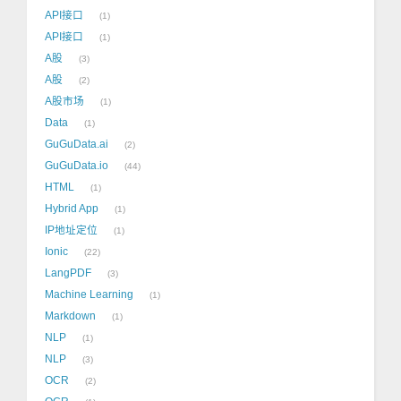
API接口
1
API接口
1
A股
3
A股
2
A股市场
1
Data
1
GuGuData.ai
2
GuGuData.io
44
HTML
1
Hybrid App
1
IP地址定位
1
Ionic
22
LangPDF
3
Machine Learning
1
Markdown
1
NLP
1
NLP
3
OCR
2