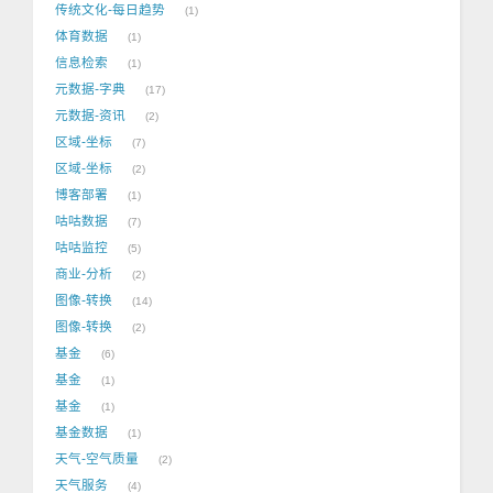
传统文化-每日趋势
1
体育数据
1
信息检索
1
元数据-字典
17
元数据-资讯
2
区域-坐标
7
区域-坐标
2
博客部署
1
咕咕数据
7
咕咕监控
5
商业-分析
2
图像-转换
14
图像-转换
2
基金
6
基金
1
基金
1
基金数据
1
天气-空气质量
2
天气服务
4