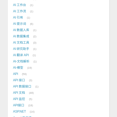
AI 工作台
1
AI 工作流
1
AI 引用
1
AI 提示词
6
AI 数据入库
1
AI 数据集成
2
AI 文档工具
3
AI 研究助手
1
AI 翻译 API
1
AI-文档解析
1
AI-模型
19
API
59
API 接口
3
API 数据接口
1
API 文档
48
API 监控
5
API接口
18
ASP.NET
14