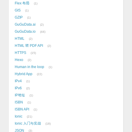
Flex 布局
1
GIS
1
GZIP
1
GuGuData.ai
2
GuGuData.io
44
HTML
2
HTML 转 PDF API
2
HTTPS
15
Hexo
2
Human in the loop
1
Hybrid App
22
IPv4
1
IPv6
2
IP地址
1
ISBN
1
ISBN API
1
Ionic
21
Ionic 入门与实战
18
JSON
3