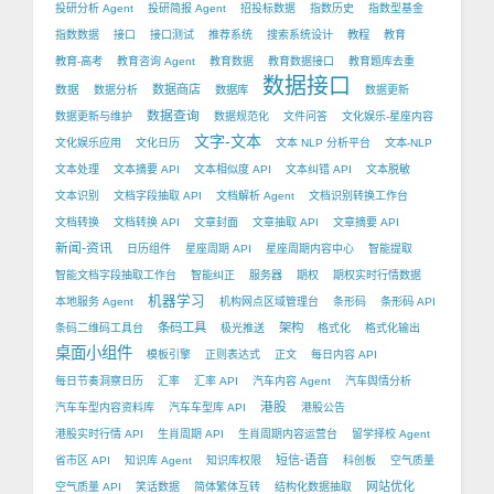
投研分析 Agent
投研简报 Agent
招投标数据
指数历史
指数型基金
指数数据
接口
接口测试
推荐系统
搜索系统设计
教程
教育
教育-高考
教育咨询 Agent
教育数据
教育数据接口
教育题库去重
数据接口
数据
数据商店
数据分析
数据库
数据更新
数据查询
数据更新与维护
数据规范化
文件问答
文化娱乐-星座内容
文字-文本
文化娱乐应用
文化日历
文本 NLP 分析平台
文本-NLP
文本处理
文本摘要 API
文本相似度 API
文本纠错 API
文本脱敏
文本识别
文档字段抽取 API
文档解析 Agent
文档识别转换工作台
文档转换
文档转换 API
文章封面
文章抽取 API
文章摘要 API
新闻-资讯
日历组件
星座周期 API
星座周期内容中心
智能提取
智能文档字段抽取工作台
智能纠正
服务器
期权
期权实时行情数据
机器学习
本地服务 Agent
机构网点区域管理台
条形码
条形码 API
条码工具
架构
条码二维码工具台
极光推送
格式化
格式化输出
桌面小组件
模板引擎
正则表达式
正文
每日内容 API
每日节奏洞察日历
汇率
汇率 API
汽车内容 Agent
汽车舆情分析
港股
汽车车型内容资料库
汽车车型库 API
港股公告
港股实时行情 API
生肖周期 API
生肖周期内容运营台
留学择校 Agent
短信-语音
省市区 API
知识库 Agent
知识库权限
科创板
空气质量
网站优化
空气质量 API
笑话数据
简体繁体互转
结构化数据抽取