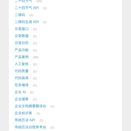
二十四节气
16
二十四节气 API
1
二维码
2
二维码生成 API
1
交易接口
1
交易数据
1
交易日历
1
产品功能
1
产品案例
30
人工复核
1
代码质量
1
代码高亮
1
任务编排
1
企业 AI
1
企业搜索
1
企业文档摘要翻译台
1
企业知识库
1
传统历法 API
1
传统历法日程参考台
1