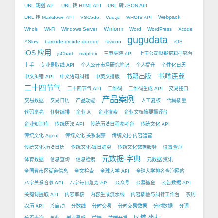
URL 截图 API
URL 转 HTML API
URL 转 JSON API
Webpack
URL 转 Markdown API
VSCode
Vue.js
WHOIS API
Winform
Whois
Wi-Fi
Windows Server
Word
WordPress
Xcode
gugudata
YSlow
barcode-qrcode-decode
favicon
iOS
iOS 应用
jsChart
mapbox
三甲医院 API
上市公司财报资料研究台
上手
专业录取线 API
个人公开市场研究笔记
个人提升
个性化日历
书籍出版
书籍连载
中文纠错 API
中文语句纠错
中英文排版
二十四节气
二十四节气 API
二维码
二维码生成 API
交易接口
产品案例
交易数据
交易日历
产品功能
人工复核
代码质量
代码高亮
任务编排
企业 AI
企业搜索
企业文档摘要翻译台
企业知识库
传统历法 API
传统历法日程参考台
传统文化 API
传统文化 Agent
传统文化-关系洞察
传统文化-内容运营
传统文化-历法日历
传统文化-每日趋势
传统文化数据服务
位置查询
元数据-字典
体育数据
信息查询
信息检索
元数据-资讯
全国省市区街道信息
全文检索
全球大学 API
全球大学排名查询网站
八字关系合参 API
八字每日趋势 API
公众号
公募基金
公告数据 API
关键词提取 API
内容审核
内容生成流水线
内容质检与纠错工作台
农历
农历 API
冷启动
分数线
分时交易
分时交易数据
分时数据
分词
区域-坐标
分页查询
创业
创业灵感
前端
前端开发