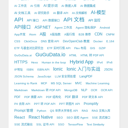
AI 提示词
AI 工作流
AI 引用
AI 数据入库
AI 数据集成
AI-模型
AI 文档工具
AI 研究助手
AI 翻译 API
AI-文档解析
API
API 文档
API 接口
API 监控
API 数据接口
API接口
ASP.NET
Agent 工作流
Agent 隐私保护
Android
A股
CDN
App开发
Atom
A股指数
A股行情
B2B 推荐
CNPM
DevOpenClub 教案
CSS
ClickOnce
DNS 查询 API
Docker
E.164
ETF 与基金对比研究台
ETF 实时行情 API
Flex 布局
GIS
GZIP
GuGuData.io
GuGuData.ai
HTML
HTML 转 PDF API
Hybrid App
HTTPS
Hexo
Human in the loop
IPv4
IPv6
Ionic
Ionic 入门与实战
JSON
IP地址
ISBN
ISBN API
LangPDF
JSON Schema
JavaScript
LLM 安全预处理
MVC
Learning to Rank
MCP
MS SQL Server
Machine Learning
NLP
Markdown
Markdown 转 PDF API
MongoDB
OCR
OCR API
PDF
PDF 翻译
PDF 摘要 API
PDF 结构化
PDF 转文本 API
Promplify
PII 去除 API
PPT 转 PDF API
PPT 转图片 API
Prompt 管理
Python
QS 世界大学排名 API
RAG
RAG 文档入库
React Native
React
SEO
SEO 巡检 Agent
SSE 流式接口
SSE 流式输出
SSL 证书 API
SSO
TensorFlow
Text Similarity