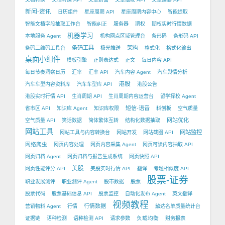
新闻-资讯
日历组件
星座周期 API
星座周期内容中心
智能提取
智能文档字段抽取工作台
智能纠正
服务器
期权
期权实时行情数据
机器学习
本地服务 Agent
机构网点区域管理台
条形码
条形码 API
条码工具
架构
条码二维码工具台
极光推送
格式化
格式化输出
桌面小组件
模板引擎
正则表达式
正文
每日内容 API
每日节奏洞察日历
汇率
汇率 API
汽车内容 Agent
汽车舆情分析
港股
汽车车型内容资料库
汽车车型库 API
港股公告
港股实时行情 API
生肖周期 API
生肖周期内容运营台
留学择校 Agent
短信-语音
省市区 API
知识库 Agent
知识库权限
科创板
空气质量
网站优化
空气质量 API
笑话数据
简体繁体互转
结构化数据抽取
网站工具
网站监控
网站工具与内容转换台
网站开发
网站截图 API
网络爬虫
网页内容处理
网页内容采集 Agent
网页可读内容抽取 API
网页归档 Agent
网页归档与报告生成系统
网页快照 API
美股
网页性能评分 API
美股实时行情 API
翻译
考题相似度 API
股票-证券
职业发展测评
职业测评 Agent
股市数据
股票
股票代码
股票基础信息 API
股票监控
自动化发布 Agent
英文翻译
视频教程
行情数据
营销物料 Agent
行情
触达名单质量统计台
负载均衡
证据链
语种检测
语种检测 API
请求参数
财务报表