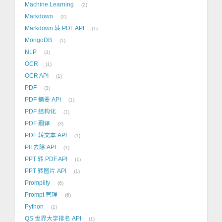
Machine Learning
2
Markdown
2
Markdown 转 PDF API
1
MongoDB
1
NLP
3
OCR
1
OCR API
1
PDF
3
PDF 摘要 API
1
PDF 结构化
1
PDF 翻译
3
PDF 转文本 API
1
PII 去除 API
1
PPT 转 PDF API
1
PPT 转图片 API
1
Promplify
6
Prompt 管理
6
Python
1
QS 世界大学排名 API
1