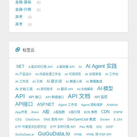
金融-基础
2
金融-行情
1
高考
1
高考
1
标签云
AI Agent 实践
.NET
A 股实时行情 API
A 股财报 API
AI
AI 产品设计
AI 内容处理工作台
AI 可观测性
AI 合规审查
AI 工作台
AI 提示词
AI 工作流
AI 引用
AI 数据入库
AI 数据集成
AI-模型
AI 文档工具
AI 研究助手
AI 翻译 API
AI-文档解析
API
API 文档
API 接口
API 监控
API 数据接口
API接口
ASP.NET
Agent 工作流
Agent 隐私保护
Android
A股
CDN
App开发
Atom
A股指数
A股行情
B2B 推荐
CNPM
DevOpenClub 教案
CSS
ClickOnce
DNS 查询 API
Docker
E.164
ETF 与基金对比研究台
ETF 实时行情 API
Flex 布局
GIS
GZIP
GuGuData.io
GuGuData.ai
HTML
HTML 转 PDF API