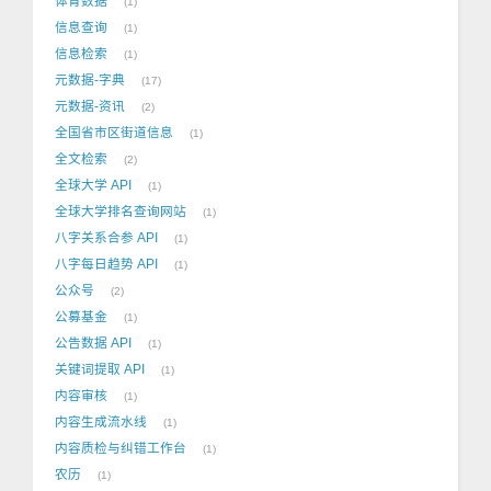
体育数据
1
信息查询
1
信息检索
1
元数据-字典
17
元数据-资讯
2
全国省市区街道信息
1
全文检索
2
全球大学 API
1
全球大学排名查询网站
1
八字关系合参 API
1
八字每日趋势 API
1
公众号
2
公募基金
1
公告数据 API
1
关键词提取 API
1
内容审核
1
内容生成流水线
1
内容质检与纠错工作台
1
农历
1