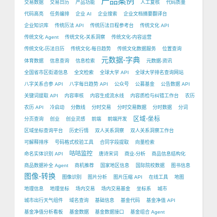
产品案例
交易数据
交易日历
产品功能
人工复核
代码质量
代码高亮
任务编排
企业 AI
企业搜索
企业文档摘要翻译台
企业知识库
传统历法 API
传统历法日程参考台
传统文化 API
传统文化 Agent
传统文化-关系洞察
传统文化-内容运营
传统文化-历法日历
传统文化-每日趋势
传统文化数据服务
位置查询
元数据-字典
体育数据
信息查询
信息检索
元数据-资讯
全国省市区街道信息
全文检索
全球大学 API
全球大学排名查询网站
八字关系合参 API
八字每日趋势 API
公众号
公募基金
公告数据 API
关键词提取 API
内容审核
内容生成流水线
内容质检与纠错工作台
农历
农历 API
冷启动
分数线
分时交易
分时交易数据
分时数据
分词
区域-坐标
分页查询
创业
创业灵感
前端
前端开发
区域坐标查询平台
历史行情
双人关系洞察
双人关系洞察工作台
可解释排序
号码格式校验工具
合同字段提取
向量检索
咕咕监控
命名实体识别 API
唐诗宋词
商业-分析
商品信息结构化
商品数据补全 Agent
商机推荐
国家地区信息
国际院校数据
图书信息
图像-转换
图像识别
图片分析
图片压缩 API
在线工具
地图
地理信息
地理坐标
场内交易
场内交易基金
坐标系
城市
城市出行天气组件
域名查询
基础信息
基金代码
基金净值 API
基金净值分析看板
基金数据
基金数据接口
基金组合 Agent