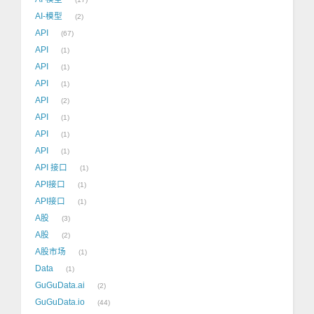
AI-模型
2
API
67
API
1
API
1
API
1
API
2
API
1
API
1
API
1
API 接口
1
API接口
1
API接口
1
A股
3
A股
2
A股市场
1
Data
1
GuGuData.ai
2
GuGuData.io
44