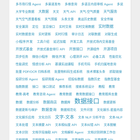
多市场行情 Agent
多渠道发布
多维查询
多语言内容审核 Agent
多说
大数据
天气服务
大学专业数据
天文
天气 API
天气-空气质量
天气空气质量看板
天气预报
头条文章
奥运历史数据
安全传输
实时数据
安全漏洞
定位
宜忌接口
实时交易
实时交易数据
实时数据查询
实时更新
实时行情
审计日志
对联数据
对联生成
小程序开发
工具介绍
延迟加载
开发工具
开放式场内交易基金
开放式基金
开放接口
开源项目
开放式基金排行 API
开源组件
微信开发
异步任务
微信小程序
心理测评 API
必备工具
性能优化
性能调优
情感分析 API
慕课实战课程
手机号码
手机归属地查询
批量 PDF/OCR 归档系统
批量物料码生成系统
技术博客头条
抓取链接
投研分析 Agent
投研简报 Agent
招投标数据
指数历史
指数型基金
指数数据
接口
接口测试
推荐系统
搜索系统设计
教程
教育
教育-高考
教育咨询 Agent
教育数据
教育数据接口
教育题库去重
数据接口
数据
数据商店
数据分析
数据库
数据更新
数据查询
数据更新与维护
数据规范化
文件问答
文化娱乐-星座内容
文字-文本
文化娱乐应用
文化日历
文本 NLP 分析平台
文本-NLP
文本处理
文本摘要 API
文本相似度 API
文本纠错 API
文本脱敏
文本识别
文档字段抽取 API
文档解析 Agent
文档识别转换工作台
文档转换
文档转换 API
文章封面
文章抽取 API
文章摘要 API