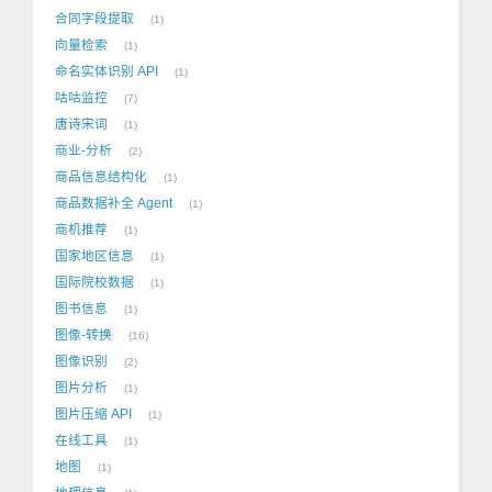
合同字段提取
1
向量检索
1
命名实体识别 API
1
咕咕监控
7
唐诗宋词
1
商业-分析
2
商品信息结构化
1
商品数据补全 Agent
1
商机推荐
1
国家地区信息
1
国际院校数据
1
图书信息
1
图像-转换
16
图像识别
2
图片分析
1
图片压缩 API
1
在线工具
1
地图
1