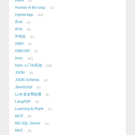
Hexo
2
Human in the loop
1
Hybrid App
22
IPv4
1
IPv6
2
IP地址
1
ISBN
1
ISBN API
1
Ionic
21
Ionic 入门与实战
18
JSON
3
JSON Schema
1
JavaScript
2
LLM 安全预处理
1
LangPDF
3
Learning to Rank
1
MCP
2
MS SQL Server
1
MVC
4