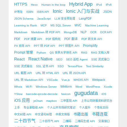
Hybrid App
HTTPS
Hexo
Human in the loop
IPv4
IPv6
Ionic
Ionic 入门与实战
JSON
IP地址
ISBN
ISBN API
LangPDF
JSON Schema
JavaScript
LLM 安全预处理
MVC
Learning to Rank
MCP
MS SQL Server
Machine Learning
NLP
Markdown
Markdown 转 PDF API
MongoDB
OCR
OCR API
PDF
PDF 翻译
PDF 摘要 API
PDF 结构化
PDF 转文本 API
Promplify
PII 去除 API
PPT 转 PDF API
PPT 转图片 API
Prompt 管理
Python
QS 世界大学排名 API
RAG
RAG 文档入库
React Native
React
SEO
SEO 巡检 Agent
SSE 流式接口
SSE 流式输出
SSL 证书 API
SSO
TensorFlow
Text Similarity
URL 截图 API
URL 转 HTML API
URL 转 JSON API
Webpack
URL 转 Markdown API
VSCode
Vue.js
WHOIS API
Winform
Whois
Wi-Fi
Windows Server
Word
WordPress
Xcode
gugudata
YSlow
barcode-qrcode-decode
favicon
iOS
iOS 应用
jsChart
mapbox
三甲医院 API
上市公司财报资料研究台
上手
专业录取线 API
个人公开市场研究笔记
个人提升
个性化日历
书籍出版
书籍连载
中文纠错 API
中文语句纠错
中英文排版
二十四节气
二十四节气 API
二维码
二维码生成 API
交易接口