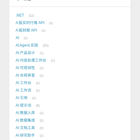
.NET
11
A 股实时行情 API
1
A 股财报 API
1
AI
1
AI Agent 实践
25
AI 产品设计
1
AI 内容处理工作台
1
AI 可观测性
1
AI 合规审查
1
AI 工作台
1
AI 工作流
1
AI 引用
1
AI 提示词
6
AI 数据入库
1
AI 数据集成
2
AI 文档工具
3
AI 研究助手
1