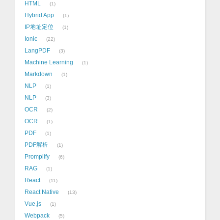
HTML
1
Hybrid App
1
IP地址定位
1
Ionic
22
LangPDF
3
Machine Learning
1
Markdown
1
NLP
1
NLP
3
OCR
2
OCR
1
PDF
1
PDF解析
1
Promplify
6
RAG
1
React
11
React Native
13
Vue.js
1
Webpack
5