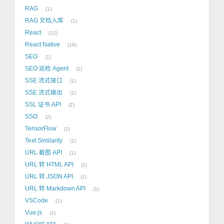
RAG
1
RAG 文档入库
1
React
12
React Native
16
SEO
1
SEO 巡检 Agent
1
SSE 流式接口
1
SSE 流式输出
1
SSL 证书 API
2
SSO
2
TensorFlow
1
Text Similarity
1
URL 截图 API
1
URL 转 HTML API
1
URL 转 JSON API
1
URL 转 Markdown API
1
VSCode
1
Vue.js
1