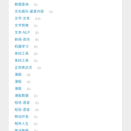
数据查询
1
文化娱乐-星座内容
1
文字-文本
14
文字转换
1
文本-NLP
2
新闻-资讯
6
机器学习
4
条码工具
3
条码工具
2
正则表达式
1
港股
3
港股
1
港股
1
港股数据
1
短信-语音
2
短信-语音
2
移动开发
1
程序人生
1
笑话数据
1