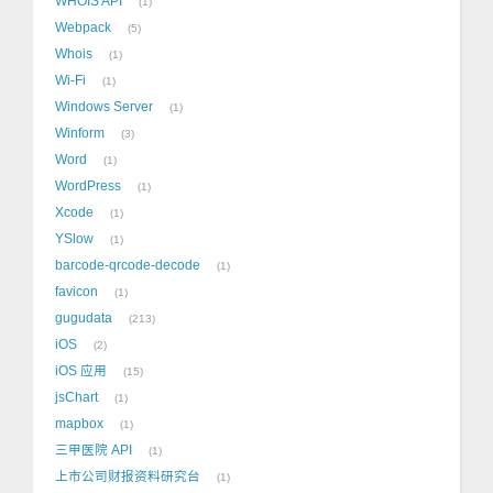
WHOIS API
1
Webpack
5
Whois
1
Wi-Fi
1
Windows Server
1
Winform
3
Word
1
WordPress
1
Xcode
1
YSlow
1
barcode-qrcode-decode
1
favicon
1
gugudata
213
iOS
2
iOS 应用
15
jsChart
1
mapbox
1
三甲医院 API
1
上市公司财报资料研究台
1