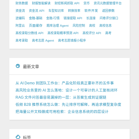
财务数据
财报智能解读
财经新闻抓取 API
货币
资讯元数据管理平台
软件开发
资金流
资金流 API
车型知识库
转换效率
返回参数
逆编码
金融-基础
金融-行情
链接提取 API
长连接
问卷评分接口
页面缓存
阿里云
题库治理 Agent
风险控制
高校
高校信息
高校录取分数线 API
高校录取概率预测 API
高校评分 API
高考
高考录取
高考志愿 Agent
高考志愿填报小程序
最新文章
从 AI Demo 到团队工作台：产品化阶段真正要补齐的五件事
高风险业务里的 AI 怎么落地：设计一个可审计的人工复核闭环
RAG 文件问答最容易漏掉的一层：从答案生成到证据链
低频 B2B 推荐系统怎么做：先让排序可解释，再追求模型复杂度
把海量公开文档做成可用检索：企业信息系统的四层设计
标签