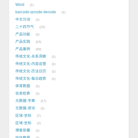
Word
1
barcode-qrcode-decode
1
中文分词
1
二十四节气
15
产品功能
1
产品实践
23
产品案例
30
传统文化-关系洞察
1
传统文化-内容运营
1
传统文化-历法日历
1
传统文化-每日趋势
1
体育数据
1
信息检索
1
元数据-字典
17
元数据-资讯
2
区域-坐标
7
区域-坐标
2
博客部署
1
咕咕数据
7