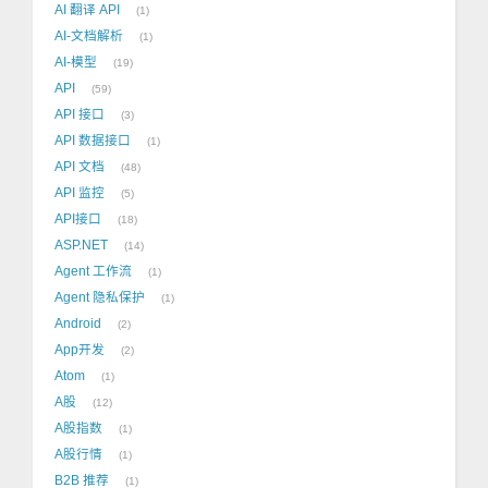
AI 翻译 API
1
AI-文档解析
1
AI-模型
19
API
59
API 接口
3
API 数据接口
1
API 文档
48
API 监控
5
API接口
18
ASP.NET
14
Agent 工作流
1
Agent 隐私保护
1
Android
2
App开发
2
Atom
1
A股
12
A股指数
1
A股行情
1
B2B 推荐
1