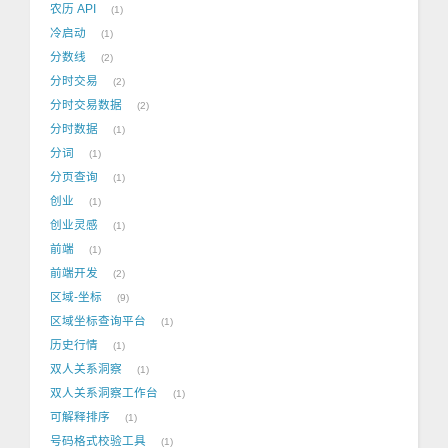
农历 API
1
冷启动
1
分数线
2
分时交易
2
分时交易数据
2
分时数据
1
分词
1
分页查询
1
创业
1
创业灵感
1
前端
1
前端开发
2
区域-坐标
9
区域坐标查询平台
1
历史行情
1
双人关系洞察
1
双人关系洞察工作台
1
可解释排序
1
号码格式校验工具
1