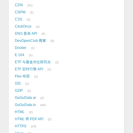
CDN
11
CNPM
1
CSS
1
ClickOnce
1
DNS 查询 API
2
DevOpenClub 教案
3
Docker
1
E.164
1
ETF 与基金对比研究台
1
ETF 实时行情 API
1
Flex 布局
1
GIS
1
GZIP
1
GuGuData.ai
2
GuGuData.io
44
HTML
2
HTML 转 PDF API
2
HTTPS
15