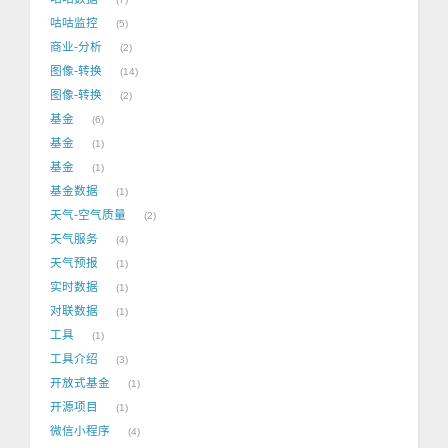
咕咕监控
5
商业-分析
2
图像-转换
14
图像-转换
2
基金
6
基金
1
基金
1
基金数据
1
天气-空气质量
2
天气服务
4
天气预报
1
实时数据
1
对联数据
1
工具
1
工具介绍
3
开放式基金
1
开源项目
1
微信小程序
4