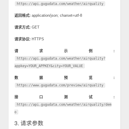
https://api.gugudata.com/weather/airquality
返回格式:
application/json; charset=utf-8
请求方式:
GET
请求协议:
HTTPS
请求示例:
https://api.gugudata.com/weather/airquality?
appkey=YOUR_APPKEY&city=YOUR_VALUE
数据预览:
https://www.gugudata.com/preview/airquality
接口测试:
https://api.gugudata.com/weather/airquality/dem
o
3. 请求参数