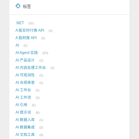
标签
.NET
11
A 股实时行情 API
1
A 股财报 API
1
AI
1
AI Agent 实践
25
AI 产品设计
1
AI 内容处理工作台
1
AI 可观测性
1
AI 合规审查
1
AI 工作台
1
AI 工作流
1
AI 引用
1
AI 提示词
6
AI 数据入库
1
AI 数据集成
2
AI 文档工具
3