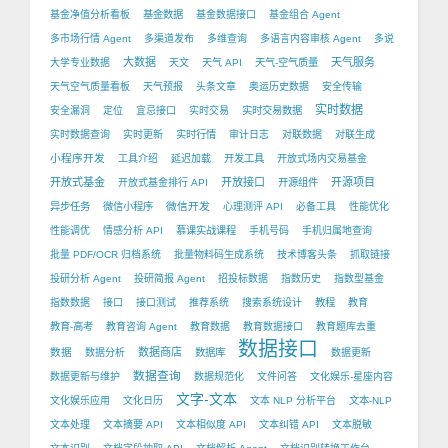
基金净值分析看板
基金数据
基金数据接口
基金组合 Agent
多市场行情 Agent
多渠道发布
多维查询
多语言内容审核 Agent
多说
大数据
天气服务
大学专业数据
天文
天气 API
天气-空气质量
天气空气质量看板
天气预报
头条文章
奥运历史数据
安全传输
实时数据
安全漏洞
定位
宜忌接口
实时交易
实时交易数据
实时数据查询
实时更新
实时行情
审计日志
对联数据
对联生成
小程序开发
工具介绍
延迟加载
开发工具
开放式场内交易基金
开放式基金
开放接口
开源项目
开放式基金排行 API
开源组件
微信开发
异步任务
微信小程序
心理测评 API
必备工具
性能优化
性能调优
情感分析 API
慕课实战课程
手机号码
手机归属地查询
批量 PDF/OCR 归档系统
批量物料码生成系统
技术博客头条
抓取链接
投研分析 Agent
投研简报 Agent
招投标数据
指数历史
指数型基金
指数数据
接口
接口测试
推荐系统
搜索系统设计
教程
教育
教育-高考
教育咨询 Agent
教育数据
教育数据接口
教育题库去重
数据接口
数据
数据商店
数据分析
数据库
数据更新
数据查询
数据更新与维护
数据规范化
文件问答
文化娱乐-星座内容
文字-文本
文化娱乐应用
文化日历
文本 NLP 分析平台
文本-NLP
文本处理
文本摘要 API
文本相似度 API
文本纠错 API
文本脱敏