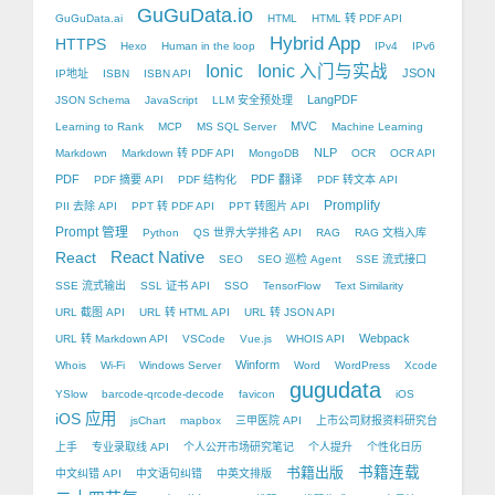
GuGuData.io
GuGuData.ai
HTML
HTML 转 PDF API
Hybrid App
HTTPS
Hexo
Human in the loop
IPv4
IPv6
Ionic
Ionic 入门与实战
JSON
IP地址
ISBN
ISBN API
LangPDF
JSON Schema
JavaScript
LLM 安全预处理
MVC
Learning to Rank
MCP
MS SQL Server
Machine Learning
NLP
Markdown
Markdown 转 PDF API
MongoDB
OCR
OCR API
PDF
PDF 翻译
PDF 摘要 API
PDF 结构化
PDF 转文本 API
Promplify
PII 去除 API
PPT 转 PDF API
PPT 转图片 API
Prompt 管理
Python
QS 世界大学排名 API
RAG
RAG 文档入库
React Native
React
SEO
SEO 巡检 Agent
SSE 流式接口
SSE 流式输出
SSL 证书 API
SSO
TensorFlow
Text Similarity
URL 截图 API
URL 转 HTML API
URL 转 JSON API
Webpack
URL 转 Markdown API
VSCode
Vue.js
WHOIS API
Winform
Whois
Wi-Fi
Windows Server
Word
WordPress
Xcode
gugudata
YSlow
barcode-qrcode-decode
favicon
iOS
iOS 应用
jsChart
mapbox
三甲医院 API
上市公司财报资料研究台
上手
专业录取线 API
个人公开市场研究笔记
个人提升
个性化日历
书籍出版
书籍连载
中文纠错 API
中文语句纠错
中英文排版