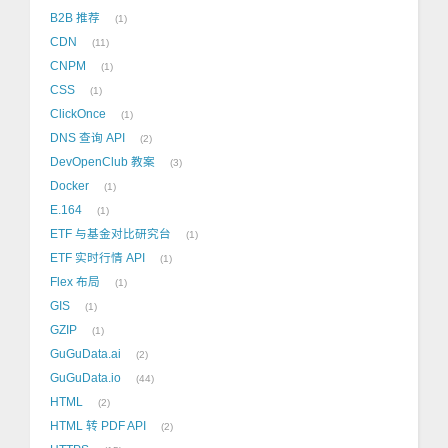
B2B 推荐
1
CDN
11
CNPM
1
CSS
1
ClickOnce
1
DNS 查询 API
2
DevOpenClub 教案
3
Docker
1
E.164
1
ETF 与基金对比研究台
1
ETF 实时行情 API
1
Flex 布局
1
GIS
1
GZIP
1
GuGuData.ai
2
GuGuData.io
44
HTML
2
HTML 转 PDF API
2