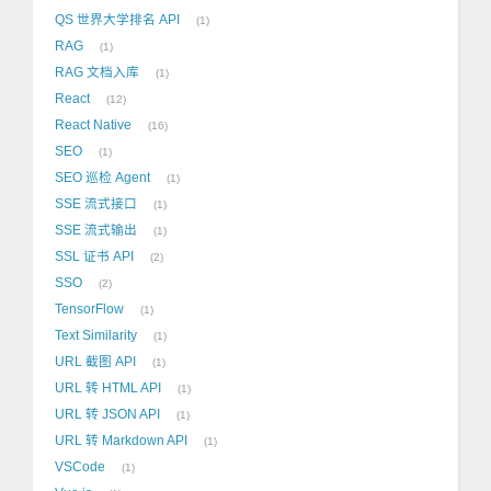
QS 世界大学排名 API
1
RAG
1
RAG 文档入库
1
React
12
React Native
16
SEO
1
SEO 巡检 Agent
1
SSE 流式接口
1
SSE 流式输出
1
SSL 证书 API
2
SSO
2
TensorFlow
1
Text Similarity
1
URL 截图 API
1
URL 转 HTML API
1
URL 转 JSON API
1
URL 转 Markdown API
1
VSCode
1