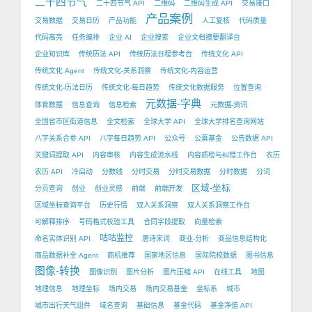
二十四节气
二十四节气 API
二维码
二维码生成 API
交易接口
产品案例
交易数据
交易日历
产品功能
人工复核
代码质量
代码高亮
任务编排
企业 AI
企业搜索
企业文档摘要翻译台
企业知识库
传统历法 API
传统历法日程参考台
传统文化 API
传统文化 Agent
传统文化-关系洞察
传统文化-内容运营
传统文化-历法日历
传统文化-每日趋势
传统文化数据服务
位置查询
元数据-字典
体育数据
信息查询
信息检索
元数据-资讯
全国省市区街道信息
全文检索
全球大学 API
全球大学排名查询网站
八字关系合参 API
八字每日趋势 API
公众号
公募基金
公告数据 API
关键词提取 API
内容审核
内容生成流水线
内容质检与纠错工作台
农历
农历 API
冷启动
分数线
分时交易
分时交易数据
分时数据
分词
区域-坐标
分页查询
创业
创业灵感
前端
前端开发
区域坐标查询平台
历史行情
双人关系洞察
双人关系洞察工作台
可解释排序
号码格式校验工具
合同字段提取
向量检索
咕咕监控
命名实体识别 API
唐诗宋词
商业-分析
商品信息结构化
商品数据补全 Agent
商机推荐
国家地区信息
国际院校数据
图书信息
图像-转换
图像识别
图片分析
图片压缩 API
在线工具
地图
地理信息
地理坐标
场内交易
场内交易基金
坐标系
城市
城市出行天气组件
域名查询
基础信息
基金代码
基金净值 API