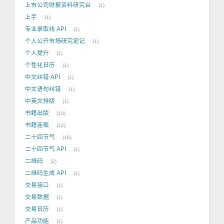
上市公司财报资料研究台
1
上手
1
专业录取线 API
1
个人公开市场研究笔记
1
个人提升
1
个性化日历
1
中文纠错 API
1
中文语句纠错
1
中英文排版
1
书籍出版
10
书籍连载
12
二十四节气
16
二十四节气 API
1
二维码
2
二维码生成 API
1
交易接口
1
交易数据
1
交易日历
1
产品功能
1