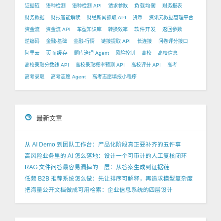
负载均衡
证据链
语种检测
语种检测 API
请求参数
财务报表
财务数据
财报智能解读
财经新闻抓取 API
货币
资讯元数据管理平台
软件开发
资金流
资金流 API
车型知识库
转换效率
返回参数
逆编码
金融-基础
金融-行情
链接提取 API
长连接
问卷评分接口
页面缓存
阿里云
题库治理 Agent
风险控制
高校
高校信息
高校录取分数线 API
高校录取概率预测 API
高校评分 API
高考
高考录取
高考志愿 Agent
高考志愿填报小程序
最新文章
从 AI Demo 到团队工作台：产品化阶段真正要补齐的五件事
高风险业务里的 AI 怎么落地：设计一个可审计的人工复核闭环
RAG 文件问答最容易漏掉的一层：从答案生成到证据链
低频 B2B 推荐系统怎么做：先让排序可解释，再追求模型复杂度
把海量公开文档做成可用检索：企业信息系统的四层设计