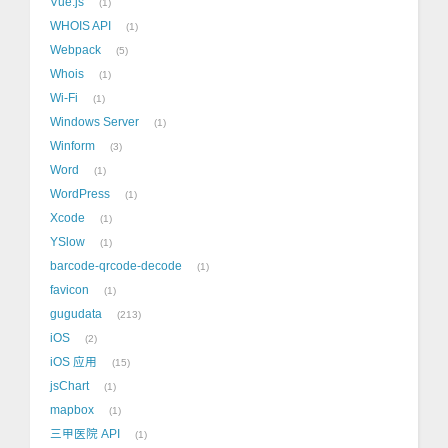
Vue.js
1
WHOIS API
1
Webpack
5
Whois
1
Wi-Fi
1
Windows Server
1
Winform
3
Word
1
WordPress
1
Xcode
1
YSlow
1
barcode-qrcode-decode
1
favicon
1
gugudata
213
iOS
2
iOS 应用
15
jsChart
1
mapbox
1
三甲医院 API
1