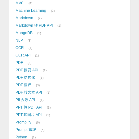
MVC
4
Machine Learning
2
Markdown
2
Markdown 转 PDF API
1
MongoDB
1
NLP
3
OCR
1
OCR API
1
PDF
3
PDF 摘要 API
1
PDF 结构化
1
PDF 翻译
3
PDF 转文本 API
1
PII 去除 API
1
PPT 转 PDF API
1
PPT 转图片 API
1
Promplify
6
Prompt 管理
6
Python
1