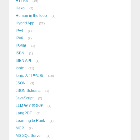
HTTPS
15
Hexo
2
Human in the loop
1
Hybrid App
22
IPv4
1
IPv6
2
IP地址
1
ISBN
1
ISBN API
1
Ionic
21
Ionic 入门与实战
18
JSON
3
JSON Schema
1
JavaScript
2
LLM 安全预处理
1
LangPDF
3
Learning to Rank
1
MCP
2
MS SQL Server
1