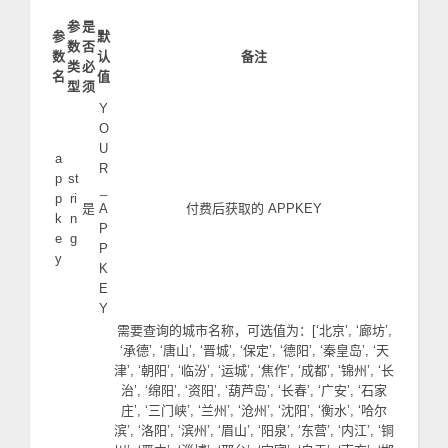
参
是
参
默
数
否
数
认
备注
类
必
名
值
型
须
Y
O
U
a
R
p
st
_
p
ri
是
A
付费后获取的 APPKEY
k
n
P
e
g
P
y
K
E
Y
需要查询的城市名称，可选值为：[‘北京’, ‘廊坊’,
‘承德’, ‘唐山’, ‘晋城’, ‘保定’, ‘德阳’, ‘秦皇岛’, ‘天
津’, ‘朝阳’, ‘临汾’, ‘运城’, ‘焦作’, ‘成都’, ‘锦州’, ‘长
治’, ‘绵阳’, ‘资阳’, ‘葫芦岛’, ‘长春’, ‘广安’, ‘石家
庄’, ‘三门峡’, ‘兰州’, ‘沧州’, ‘沈阳’, ‘衡水’, ‘哈尔
滨’, ‘洛阳’, ‘滨州’, ‘眉山’, ‘阳泉’, ‘东营’, ‘内江’, ‘铜