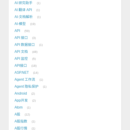
AI 研究助手
1
AI 翻译 API
1
AI-文档解析
1
AI-模型
19
API
59
API 接口
3
API 数据接口
1
API 文档
48
API 监控
5
API接口
18
ASP.NET
14
Agent 工作流
1
Agent 隐私保护
1
Android
2
App开发
2
Atom
1
A股
12
A股指数
1
A股行情
1