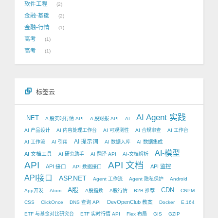
软件工程
2
金融-基础
2
金融-行情
1
高考
1
高考
1
标签云
AI Agent 实践
.NET
A 股实时行情 API
A 股财报 API
AI
AI 产品设计
AI 内容处理工作台
AI 可观测性
AI 合规审查
AI 工作台
AI 提示词
AI 工作流
AI 引用
AI 数据入库
AI 数据集成
AI-模型
AI 文档工具
AI 研究助手
AI 翻译 API
AI-文档解析
API
API 文档
API 接口
API 监控
API 数据接口
API接口
ASP.NET
Agent 工作流
Agent 隐私保护
Android
A股
CDN
App开发
Atom
A股指数
A股行情
B2B 推荐
CNPM
DevOpenClub 教案
CSS
ClickOnce
DNS 查询 API
Docker
E.164
ETF 与基金对比研究台
ETF 实时行情 API
Flex 布局
GIS
GZIP