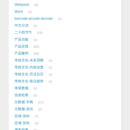
Webpack
5
Word
1
barcode-qrcode-decode
1
中文分词
1
二十四节气
15
产品功能
1
产品实践
23
产品案例
30
传统文化-关系洞察
1
传统文化-内容运营
1
传统文化-历法日历
1
传统文化-每日趋势
1
体育数据
1
信息检索
1
元数据-字典
17
元数据-资讯
2
区域-坐标
7
区域-坐标
2
博客部署