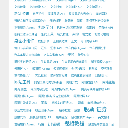
文本识别
文档字段抽取 API
文档解析 Agent
文档识别转换工作台
文档转换
文档转换 API
文章封面
文章抽取 API
文章摘要 API
新闻-资讯
日历组件
星座周期 API
星座周期内容中心
智能提取
智能文档字段抽取工作台
智能纠正
服务器
期权
期权实时行情数据
机器学习
本地服务 Agent
机构网点区域管理台
条形码
条形码 API
条码工具
架构
条码二维码工具台
极光推送
格式化
格式化输出
桌面小组件
模板引擎
正则表达式
正文
每日内容 API
每日节奏洞察日历
汇率
汇率 API
汽车内容 Agent
汽车舆情分析
港股
汽车车型内容资料库
汽车车型库 API
港股公告
港股实时行情 API
生肖周期 API
生肖周期内容运营台
留学择校 Agent
短信-语音
省市区 API
知识库 Agent
知识库权限
科创板
空气质量
网站优化
空气质量 API
笑话数据
简体繁体互转
结构化数据抽取
网站工具
网站监控
网站工具与内容转换台
网站开发
网站截图 API
网络爬虫
网页内容处理
网页内容采集 Agent
网页可读内容抽取 API
网页归档 Agent
网页归档与报告生成系统
网页快照 API
美股
网页性能评分 API
美股实时行情 API
翻译
考题相似度 API
股票-证券
职业发展测评
职业测评 Agent
股市数据
股票
股票代码
股票基础信息 API
股票监控
自动化发布 Agent
英文翻译
视频教程
行情数据
营销物料 Agent
行情
触达名单质量统计台