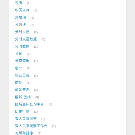
农历
1
农历 API
1
冷启动
1
分数线
2
分时交易
2
分时交易数据
2
分时数据
1
分词
1
分页查询
1
创业
1
创业灵感
1
前端
1
前端开发
2
区域-坐标
9
区域坐标查询平台
1
历史行情
1
双人关系洞察
1
双人关系洞察工作台
1
可解释排序
1