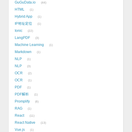
GuGuData.io
44
HTML
1
Hybrid App
1
IP地址定位
1
Ionic
22
LangPDF
3
Machine Learning
1
Markdown
1
NLP
1
NLP
3
OCR
2
OCR
1
PDF
1
PDF解析
1
Promplify
6
RAG
1
React
11
React Native
13
Vue.js
1