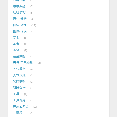
1
咕咕数据
7
咕咕监控
5
商业-分析
2
图像-转换
14
图像-转换
2
基金
6
基金
1
基金
1
基金数据
1
天气-空气质量
2
天气服务
4
天气预报
1
实时数据
1
对联数据
1
工具
1
工具介绍
3
开放式基金
1
开源项目
1