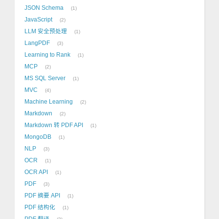
JSON Schema
1
JavaScript
2
LLM 安全预处理
1
LangPDF
3
Learning to Rank
1
MCP
2
MS SQL Server
1
MVC
4
Machine Learning
2
Markdown
2
Markdown 转 PDF API
1
MongoDB
1
NLP
3
OCR
1
OCR API
1
PDF
3
PDF 摘要 API
1
PDF 结构化
1
PDF 翻译