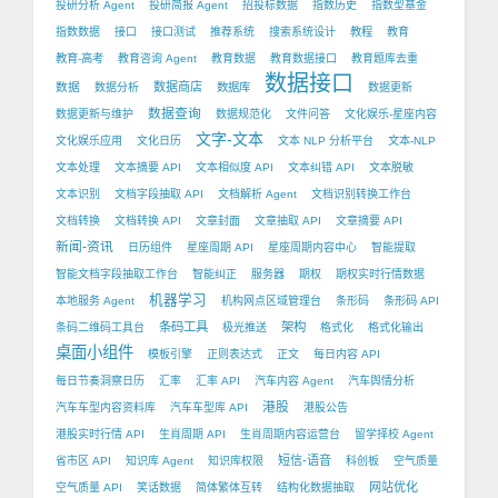
投研分析 Agent
投研简报 Agent
招投标数据
指数历史
指数型基金
指数数据
接口
接口测试
推荐系统
搜索系统设计
教程
教育
教育-高考
教育咨询 Agent
教育数据
教育数据接口
教育题库去重
数据接口
数据
数据商店
数据分析
数据库
数据更新
数据查询
数据更新与维护
数据规范化
文件问答
文化娱乐-星座内容
文字-文本
文化娱乐应用
文化日历
文本 NLP 分析平台
文本-NLP
文本处理
文本摘要 API
文本相似度 API
文本纠错 API
文本脱敏
文本识别
文档字段抽取 API
文档解析 Agent
文档识别转换工作台
文档转换
文档转换 API
文章封面
文章抽取 API
文章摘要 API
新闻-资讯
日历组件
星座周期 API
星座周期内容中心
智能提取
智能文档字段抽取工作台
智能纠正
服务器
期权
期权实时行情数据
机器学习
本地服务 Agent
机构网点区域管理台
条形码
条形码 API
条码工具
架构
条码二维码工具台
极光推送
格式化
格式化输出
桌面小组件
模板引擎
正则表达式
正文
每日内容 API
每日节奏洞察日历
汇率
汇率 API
汽车内容 Agent
汽车舆情分析
港股
汽车车型内容资料库
汽车车型库 API
港股公告
港股实时行情 API
生肖周期 API
生肖周期内容运营台
留学择校 Agent
短信-语音
省市区 API
知识库 Agent
知识库权限
科创板
空气质量
网站优化
空气质量 API
笑话数据
简体繁体互转
结构化数据抽取