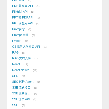
3
PDF 转文本 API
1
PII 去除 API
1
PPT 转 PDF API
1
PPT 转图片 API
1
Promplify
6
Prompt 管理
6
Python
1
QS 世界大学排名 API
1
RAG
1
RAG 文档入库
1
React
12
React Native
16
SEO
1
SEO 巡检 Agent
1
SSE 流式接口
1
SSE 流式输出
1
SSL 证书 API
2
SSO
2