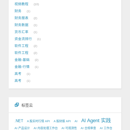
视频教程
10
财务
1
财务报表
2
财务数据
1
货币汇率
1
资金流排行
1
软件工程
2
软件工程
2
金融-基础
2
金融-行情
1
高考
1
高考
1
标签云
AI Agent 实践
.NET
A 股实时行情 API
A 股财报 API
AI
AI 产品设计
AI 内容处理工作台
AI 可观测性
AI 合规审查
AI 工作台