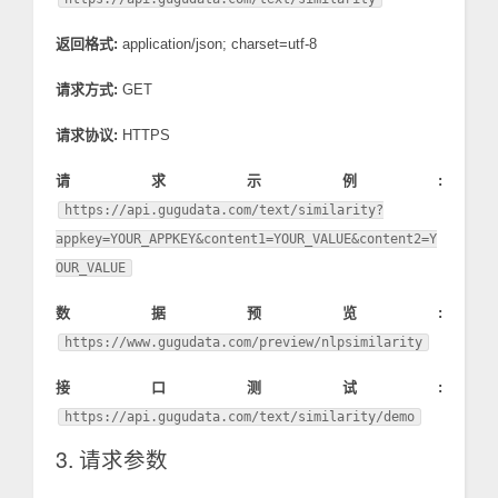
返回格式:
application/json; charset=utf-8
请求方式:
GET
请求协议:
HTTPS
请求示例:
https://api.gugudata.com/text/similarity?
appkey=YOUR_APPKEY&content1=YOUR_VALUE&content2=Y
OUR_VALUE
数据预览:
https://www.gugudata.com/preview/nlpsimilarity
接口测试:
https://api.gugudata.com/text/similarity/demo
3. 请求参数