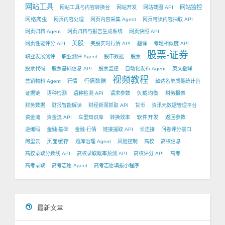
网站工具
网站监控
网站工具与内容转换台
网站开发
网站截图 API
网络爬虫
网页内容处理
网页内容采集 Agent
网页可读内容抽取 API
网页归档 Agent
网页归档与报告生成系统
网页快照 API
美股
网页性能评分 API
美股实时行情 API
翻译
考题相似度 API
股票-证券
职业发展测评
职业测评 Agent
股市数据
股票
股票代码
股票基础信息 API
股票监控
自动化发布 Agent
英文翻译
视频教程
行情数据
营销物料 Agent
行情
触达名单质量统计台
负载均衡
证据链
语种检测
语种检测 API
请求参数
财务报表
财务数据
财报智能解读
财经新闻抓取 API
货币
资讯元数据管理平台
软件开发
资金流
资金流 API
车型知识库
转换效率
返回参数
逆编码
金融-基础
金融-行情
链接提取 API
长连接
问卷评分接口
页面缓存
阿里云
题库治理 Agent
风险控制
高校
高校信息
高校录取分数线 API
高校录取概率预测 API
高校评分 API
高考
高考录取
高考志愿 Agent
高考志愿填报小程序
最新文章