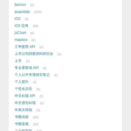
favicon
1
gugudata
213
iOS
2
iOS 应用
15
jsChart
1
mapbox
1
三甲医院 API
1
上市公司财报资料研究台
1
上手
1
专业录取线 API
1
个人公开市场研究笔记
1
个人提升
1
个性化日历
1
中文纠错 API
1
中文语句纠错
1
中英文排版
1
书籍出版
10
书籍连载
12
二十四节气