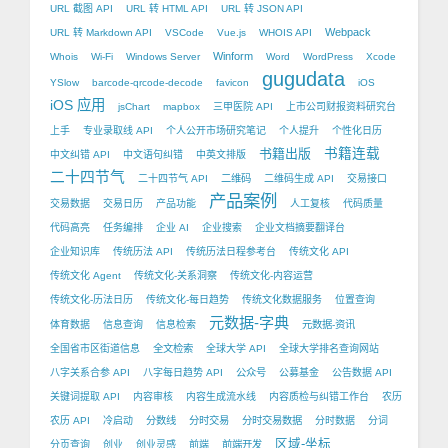
URL 截图 API
URL 转 HTML API
URL 转 JSON API
Webpack
URL 转 Markdown API
VSCode
Vue.js
WHOIS API
Winform
Whois
Wi-Fi
Windows Server
Word
WordPress
Xcode
gugudata
YSlow
barcode-qrcode-decode
favicon
iOS
iOS 应用
jsChart
mapbox
三甲医院 API
上市公司财报资料研究台
上手
专业录取线 API
个人公开市场研究笔记
个人提升
个性化日历
书籍出版
书籍连载
中文纠错 API
中文语句纠错
中英文排版
二十四节气
二十四节气 API
二维码
二维码生成 API
交易接口
产品案例
交易数据
交易日历
产品功能
人工复核
代码质量
代码高亮
任务编排
企业 AI
企业搜索
企业文档摘要翻译台
企业知识库
传统历法 API
传统历法日程参考台
传统文化 API
传统文化 Agent
传统文化-关系洞察
传统文化-内容运营
传统文化-历法日历
传统文化-每日趋势
传统文化数据服务
位置查询
元数据-字典
体育数据
信息查询
信息检索
元数据-资讯
全国省市区街道信息
全文检索
全球大学 API
全球大学排名查询网站
八字关系合参 API
八字每日趋势 API
公众号
公募基金
公告数据 API
关键词提取 API
内容审核
内容生成流水线
内容质检与纠错工作台
农历
农历 API
冷启动
分数线
分时交易
分时交易数据
分时数据
分词
区域-坐标
分页查询
创业
创业灵感
前端
前端开发