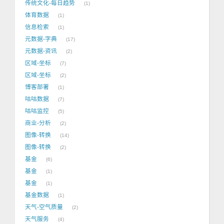
传统文化-每日趋势
1
体育数据
1
信息检索
1
元数据-字典
17
元数据-资讯
2
区域-坐标
7
区域-坐标
2
博客部署
1
咕咕数据
7
咕咕监控
5
商业-分析
2
图像-转换
14
图像-转换
2
基金
6
基金
1
基金
1
基金数据
1
天气-空气质量
2
天气服务
4