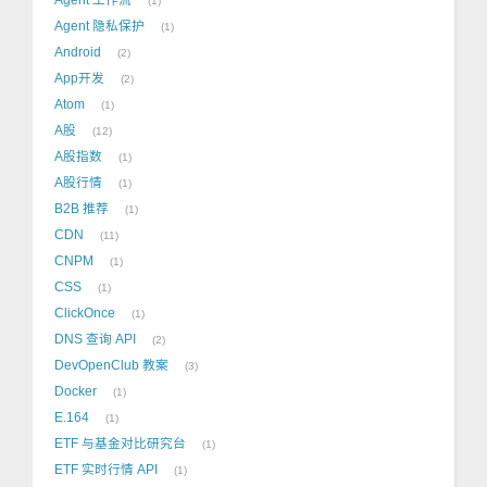
1
Agent 隐私保护
1
Android
2
App开发
2
Atom
1
A股
12
A股指数
1
A股行情
1
B2B 推荐
1
CDN
11
CNPM
1
CSS
1
ClickOnce
1
DNS 查询 API
2
DevOpenClub 教案
3
Docker
1
E.164
1
ETF 与基金对比研究台
1
ETF 实时行情 API
1