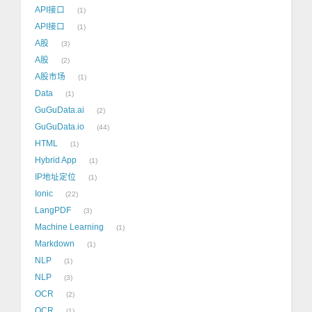
API接口
1
API接口
1
A股
3
A股
2
A股市场
1
Data
1
GuGuData.ai
2
GuGuData.io
44
HTML
1
Hybrid App
1
IP地址定位
1
Ionic
22
LangPDF
3
Machine Learning
1
Markdown
1
NLP
1
NLP
3
OCR
2
OCR
1