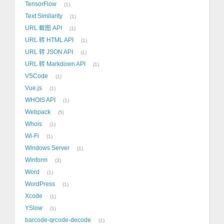
TensorFlow
1
Text Similarity
1
URL 截图 API
1
URL 转 HTML API
1
URL 转 JSON API
1
URL 转 Markdown API
1
VSCode
1
Vue.js
1
WHOIS API
1
Webpack
5
Whois
1
Wi-Fi
1
Windows Server
1
Winform
3
Word
1
WordPress
1
Xcode
1
YSlow
1
barcode-qrcode-decode
1