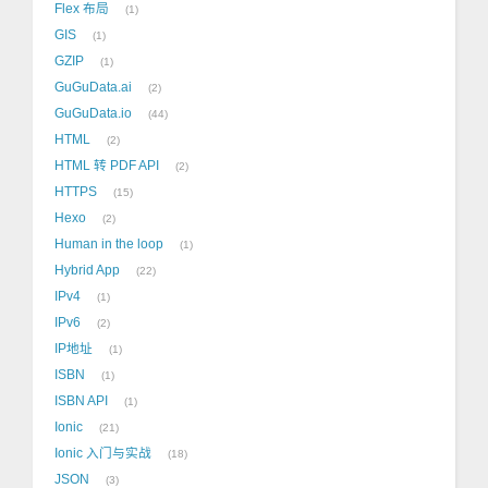
Flex 布局
1
GIS
1
GZIP
1
GuGuData.ai
2
GuGuData.io
44
HTML
2
HTML 转 PDF API
2
HTTPS
15
Hexo
2
Human in the loop
1
Hybrid App
22
IPv4
1
IPv6
2
IP地址
1
ISBN
1
ISBN API
1
Ionic
21
Ionic 入门与实战
18
JSON
3