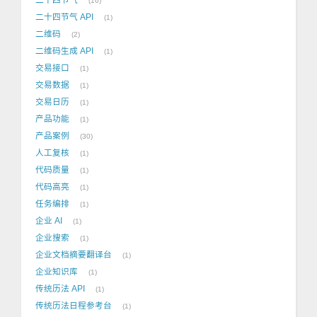
16
二十四节气 API
1
二维码
2
二维码生成 API
1
交易接口
1
交易数据
1
交易日历
1
产品功能
1
产品案例
30
人工复核
1
代码质量
1
代码高亮
1
任务编排
1
企业 AI
1
企业搜索
1
企业文档摘要翻译台
1
企业知识库
1
传统历法 API
1
传统历法日程参考台
1