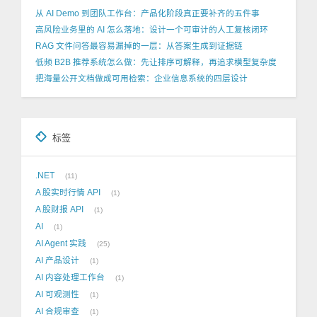
从 AI Demo 到团队工作台：产品化阶段真正要补齐的五件事
高风险业务里的 AI 怎么落地：设计一个可审计的人工复核闭环
RAG 文件问答最容易漏掉的一层：从答案生成到证据链
低频 B2B 推荐系统怎么做：先让排序可解释，再追求模型复杂度
把海量公开文档做成可用检索：企业信息系统的四层设计
标签
.NET
11
A 股实时行情 API
1
A 股财报 API
1
AI
1
AI Agent 实践
25
AI 产品设计
1
AI 内容处理工作台
1
AI 可观测性
1
AI 合规审查
1