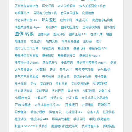
区域坐标查询平台
历史行情
双人关系洞察
双人关系洞察工作台
可解释排序
号码格式校验工具
合同字段提取
向量检索
咕咕监控
命名实体识别 API
唐诗宋词
商业-分析
商品信息结构化
商品数据补全 Agent
商机推荐
国家地区信息
国际院校数据
图书信息
图像-转换
图像识别
图片分析
图片压缩 API
在线工具
地图
地理信息
地理坐标
场内交易
场内交易基金
坐标系
城市
城市出行天气组件
域名查询
基础信息
基金代码
基金净值 API
基金净值分析看板
基金数据
基金数据接口
基金组合 Agent
多市场行情 Agent
多渠道发布
多维查询
多语言内容审核 Agent
多说
大数据
天气服务
大学专业数据
天文
天气 API
天气-空气质量
天气空气质量看板
天气预报
头条文章
奥运历史数据
安全传输
实时数据
安全漏洞
定位
宜忌接口
实时交易
实时交易数据
实时数据查询
实时更新
实时行情
审计日志
对联数据
对联生成
小程序开发
工具介绍
延迟加载
开发工具
开放式场内交易基金
开放式基金
开放接口
开源项目
开放式基金排行 API
开源组件
微信开发
异步任务
微信小程序
心理测评 API
必备工具
性能优化
性能调优
情感分析 API
慕课实战课程
手机号码
手机归属地查询
批量 PDF/OCR 归档系统
批量物料码生成系统
技术博客头条
抓取链接