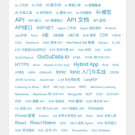
AI 提示词
AI 工作流
AI 引用
AI 数据入库
AI 数据集成
AI-模型
AI 文档工具
AI 研究助手
AI 翻译 API
AI-文档解析
API
API 文档
API 接口
API 监控
API 数据接口
API接口
ASP.NET
Agent 工作流
Agent 隐私保护
Android
A股
CDN
App开发
Atom
A股指数
A股行情
B2B 推荐
CNPM
DevOpenClub 教案
CSS
ClickOnce
DNS 查询 API
Docker
E.164
ETF 与基金对比研究台
ETF 实时行情 API
Flex 布局
GIS
GZIP
GuGuData.io
GuGuData.ai
HTML
HTML 转 PDF API
Hybrid App
HTTPS
Hexo
Human in the loop
IPv4
IPv6
Ionic
Ionic 入门与实战
JSON
IP地址
ISBN
ISBN API
LangPDF
JSON Schema
JavaScript
LLM 安全预处理
MVC
Learning to Rank
MCP
MS SQL Server
Machine Learning
NLP
Markdown
Markdown 转 PDF API
MongoDB
OCR
OCR API
PDF
PDF 翻译
PDF 摘要 API
PDF 结构化
PDF 转文本 API
Promplify
PII 去除 API
PPT 转 PDF API
PPT 转图片 API
Prompt 管理
Python
QS 世界大学排名 API
RAG
RAG 文档入库
React Native
React
SEO
SEO 巡检 Agent
SSE 流式接口
SSE 流式输出
SSL 证书 API
SSO
TensorFlow
Text Similarity