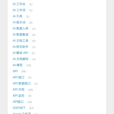
AI 工作台
1
AI 工作流
1
AI 引用
1
AI 提示词
6
AI 数据入库
1
AI 数据集成
2
AI 文档工具
3
AI 研究助手
1
AI 翻译 API
1
AI-文档解析
1
AI-模型
19
API
59
API 接口
3
API 数据接口
1
API 文档
48
API 监控
5
API接口
18
ASP.NET
14
Agent 工作流