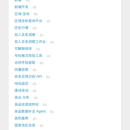
1
前端开发
2
区域-坐标
9
区域坐标查询平台
1
历史行情
1
双人关系洞察
1
双人关系洞察工作台
1
可解释排序
1
号码格式校验工具
1
合同字段提取
1
向量检索
1
命名实体识别 API
1
咕咕监控
7
唐诗宋词
1
商业-分析
2
商品信息结构化
1
商品数据补全 Agent
1
商机推荐
1
国家地区信息
1