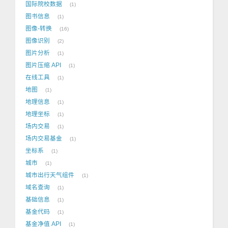
国际院校数据
1
图书信息
1
图像-转换
16
图像识别
2
图片分析
1
图片压缩 API
1
在线工具
1
地图
1
地理信息
1
地理坐标
1
场内交易
1
场内交易基金
1
坐标系
1
城市
1
城市出行天气组件
1
域名查询
1
基础信息
1
基金代码
1
基金净值 API
1