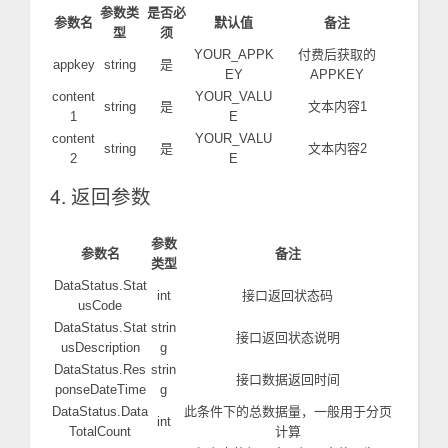
参数类
是否必
参数名
默认值
备注
型
须
YOUR_APPK
付费后获取的
appkey
string
是
EY
APPKEY
content
YOUR_VALU
string
是
文本内容1
1
E
content
YOUR_VALU
string
是
文本内容2
2
E
4. 返回参数
参数
参数名
备注
类型
DataStatus.Stat
int
接口返回状态码
usCode
DataStatus.Stat
strin
接口返回状态说明
usDescription
g
DataStatus.Res
strin
接口数据返回时间
ponseDateTime
g
DataStatus.Data
此条件下的总数据量，一般用于分页
int
TotalCount
计算