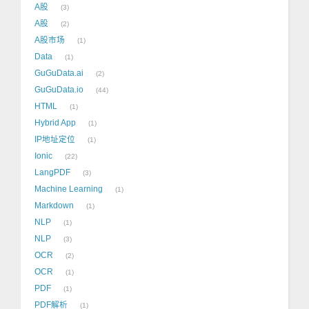
A股
3
A股
2
A股市场
1
Data
1
GuGuData.ai
2
GuGuData.io
44
HTML
1
Hybrid App
1
IP地址定位
1
Ionic
22
LangPDF
3
Machine Learning
1
Markdown
1
NLP
1
NLP
3
OCR
2
OCR
1
PDF
1
PDF解析
1