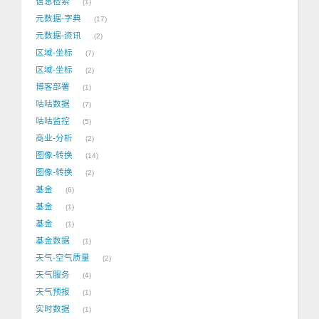
信息检索
1
元数据-字典
17
元数据-资讯
2
区域-坐标
7
区域-坐标
2
博客部署
1
咕咕数据
7
咕咕监控
5
商业-分析
2
图像-转换
14
图像-转换
2
基金
6
基金
1
基金
1
基金数据
1
天气-空气质量
2
天气服务
4
天气预报
1
实时数据
1