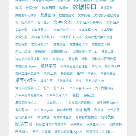
教育-高考
教育咨询 Agent
教育数据
教育数据接口
教育题库去重
数据接口
数据
数据商店
数据分析
数据库
数据更新
数据查询
数据更新与维护
数据规范化
文件问答
文化娱乐-星座内容
文字-文本
文化娱乐应用
文化日历
文本 NLP 分析平台
文本-NLP
文本处理
文本摘要 API
文本相似度 API
文本纠错 API
文本脱敏
文本识别
文档字段抽取 API
文档解析 Agent
文档识别转换工作台
文档转换
文档转换 API
文章封面
文章抽取 API
文章摘要 API
新闻-资讯
日历组件
星座周期 API
星座周期内容中心
智能提取
智能文档字段抽取工作台
智能纠正
服务器
期权
期权实时行情数据
机器学习
本地服务 Agent
机构网点区域管理台
条形码
条形码 API
条码工具
架构
条码二维码工具台
极光推送
格式化
格式化输出
桌面小组件
模板引擎
正则表达式
正文
每日内容 API
每日节奏洞察日历
汇率
汇率 API
汽车内容 Agent
汽车舆情分析
港股
汽车车型内容资料库
汽车车型库 API
港股公告
港股实时行情 API
生肖周期 API
生肖周期内容运营台
留学择校 Agent
短信-语音
省市区 API
知识库 Agent
知识库权限
科创板
空气质量
网站优化
空气质量 API
笑话数据
简体繁体互转
结构化数据抽取
网站工具
网站监控
网站工具与内容转换台
网站开发
网站截图 API
网络爬虫
网页内容处理
网页内容采集 Agent
网页可读内容抽取 API