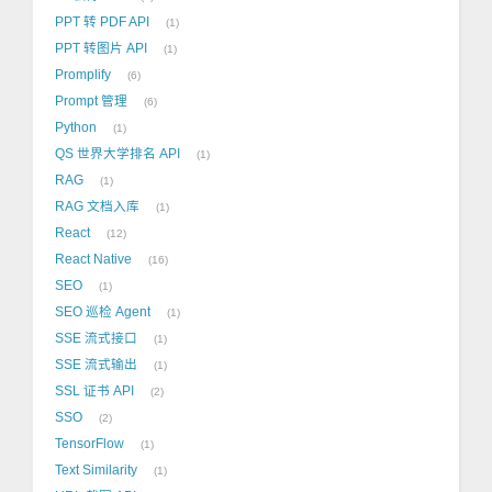
PPT 转 PDF API
1
PPT 转图片 API
1
Promplify
6
Prompt 管理
6
Python
1
QS 世界大学排名 API
1
RAG
1
RAG 文档入库
1
React
12
React Native
16
SEO
1
SEO 巡检 Agent
1
SSE 流式接口
1
SSE 流式输出
1
SSL 证书 API
2
SSO
2
TensorFlow
1
Text Similarity
1