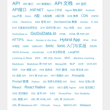
API
API 文档
API 接口
API 监控
API 数据接口
API接口
ASP.NET
Agent 工作流
Agent 隐私保护
Android
A股
CDN
App开发
Atom
A股指数
A股行情
B2B 推荐
CNPM
DevOpenClub 教案
CSS
ClickOnce
DNS 查询 API
Docker
E.164
ETF 与基金对比研究台
ETF 实时行情 API
Flex 布局
GIS
GZIP
GuGuData.io
GuGuData.ai
HTML
HTML 转 PDF API
Hybrid App
HTTPS
Hexo
Human in the loop
IPv4
IPv6
Ionic
Ionic 入门与实战
JSON
IP地址
ISBN
ISBN API
LangPDF
JSON Schema
JavaScript
LLM 安全预处理
MVC
Learning to Rank
MCP
MS SQL Server
Machine Learning
NLP
Markdown
Markdown 转 PDF API
MongoDB
OCR
OCR API
PDF
PDF 翻译
PDF 摘要 API
PDF 结构化
PDF 转文本 API
Promplify
PII 去除 API
PPT 转 PDF API
PPT 转图片 API
Prompt 管理
Python
QS 世界大学排名 API
RAG
RAG 文档入库
React Native
React
SEO
SEO 巡检 Agent
SSE 流式接口
SSE 流式输出
SSL 证书 API
SSO
TensorFlow
Text Similarity
URL 截图 API
URL 转 HTML API
URL 转 JSON API
Webpack
URL 转 Markdown API
VSCode
Vue.js
WHOIS API