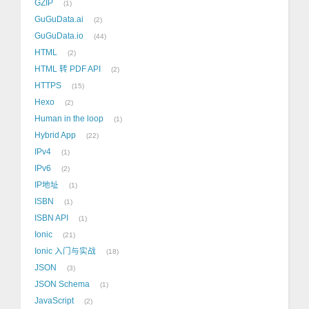
GZIP
1
GuGuData.ai
2
GuGuData.io
44
HTML
2
HTML 转 PDF API
2
HTTPS
15
Hexo
2
Human in the loop
1
Hybrid App
22
IPv4
1
IPv6
2
IP地址
1
ISBN
1
ISBN API
1
Ionic
21
Ionic 入门与实战
18
JSON
3
JSON Schema
1
JavaScript
2