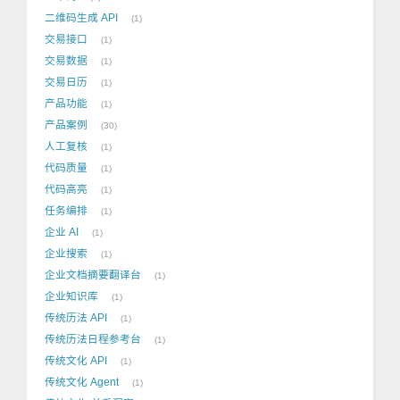
二维码生成 API
1
交易接口
1
交易数据
1
交易日历
1
产品功能
1
产品案例
30
人工复核
1
代码质量
1
代码高亮
1
任务编排
1
企业 AI
1
企业搜索
1
企业文档摘要翻译台
1
企业知识库
1
传统历法 API
1
传统历法日程参考台
1
传统文化 API
1
传统文化 Agent
1