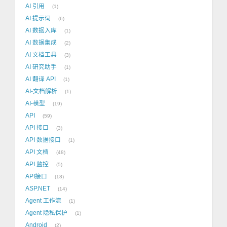
AI 引用
1
AI 提示词
6
AI 数据入库
1
AI 数据集成
2
AI 文档工具
3
AI 研究助手
1
AI 翻译 API
1
AI-文档解析
1
AI-模型
19
API
59
API 接口
3
API 数据接口
1
API 文档
48
API 监控
5
API接口
18
ASP.NET
14
Agent 工作流
1
Agent 隐私保护
1
Android
2