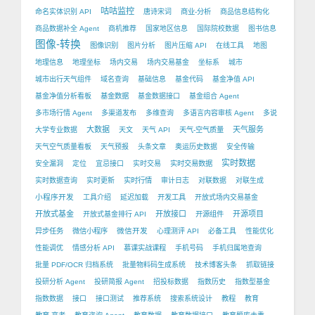
咕咕监控
命名实体识别 API
唐诗宋词
商业-分析
商品信息结构化
商品数据补全 Agent
商机推荐
国家地区信息
国际院校数据
图书信息
图像-转换
图像识别
图片分析
图片压缩 API
在线工具
地图
地理信息
地理坐标
场内交易
场内交易基金
坐标系
城市
城市出行天气组件
域名查询
基础信息
基金代码
基金净值 API
基金净值分析看板
基金数据
基金数据接口
基金组合 Agent
多市场行情 Agent
多渠道发布
多维查询
多语言内容审核 Agent
多说
大数据
天气服务
大学专业数据
天文
天气 API
天气-空气质量
天气空气质量看板
天气预报
头条文章
奥运历史数据
安全传输
实时数据
安全漏洞
定位
宜忌接口
实时交易
实时交易数据
实时数据查询
实时更新
实时行情
审计日志
对联数据
对联生成
小程序开发
工具介绍
延迟加载
开发工具
开放式场内交易基金
开放式基金
开放接口
开源项目
开放式基金排行 API
开源组件
微信开发
异步任务
微信小程序
心理测评 API
必备工具
性能优化
性能调优
情感分析 API
慕课实战课程
手机号码
手机归属地查询
批量 PDF/OCR 归档系统
批量物料码生成系统
技术博客头条
抓取链接
投研分析 Agent
投研简报 Agent
招投标数据
指数历史
指数型基金
指数数据
接口
接口测试
推荐系统
搜索系统设计
教程
教育