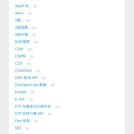
App开发
2
Atom
1
A股
12
A股指数
1
A股行情
1
B2B 推荐
1
CDN
11
CNPM
1
CSS
1
ClickOnce
1
DNS 查询 API
2
DevOpenClub 教案
3
Docker
1
E.164
1
ETF 与基金对比研究台
1
ETF 实时行情 API
1
Flex 布局
1
GIS
1