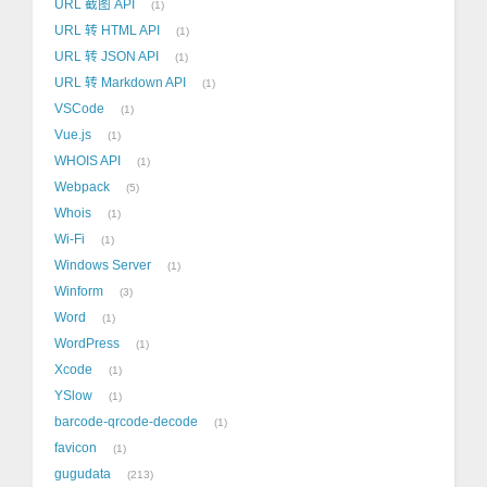
URL 截图 API
1
URL 转 HTML API
1
URL 转 JSON API
1
URL 转 Markdown API
1
VSCode
1
Vue.js
1
WHOIS API
1
Webpack
5
Whois
1
Wi-Fi
1
Windows Server
1
Winform
3
Word
1
WordPress
1
Xcode
1
YSlow
1
barcode-qrcode-decode
1
favicon
1
gugudata
213