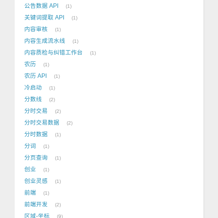
公告数据 API
1
关键词提取 API
1
内容审核
1
内容生成流水线
1
内容质检与纠错工作台
1
农历
1
农历 API
1
冷启动
1
分数线
2
分时交易
2
分时交易数据
2
分时数据
1
分词
1
分页查询
1
创业
1
创业灵感
1
前端
1
前端开发
2
区域-坐标
9