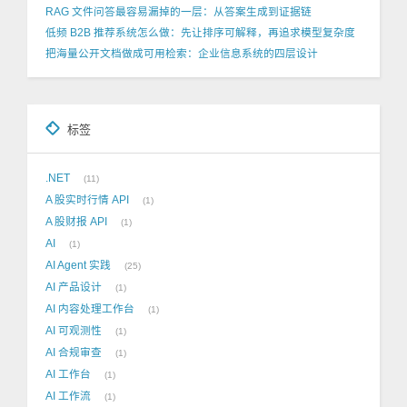
RAG 文件问答最容易漏掉的一层：从答案生成到证据链
低频 B2B 推荐系统怎么做：先让排序可解释，再追求模型复杂度
把海量公开文档做成可用检索：企业信息系统的四层设计
标签
.NET
11
A 股实时行情 API
1
A 股财报 API
1
AI
1
AI Agent 实践
25
AI 产品设计
1
AI 内容处理工作台
1
AI 可观测性
1
AI 合规审查
1
AI 工作台
1
AI 工作流
1