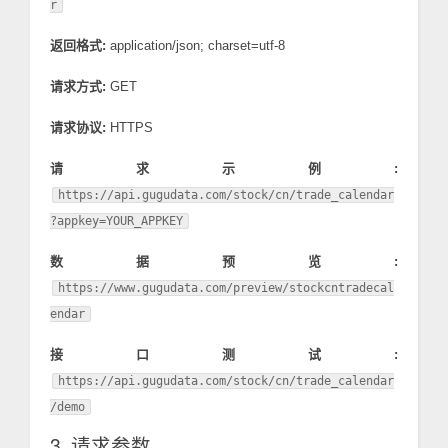
r
返回格式:
application/json; charset=utf-8
请求方式:
GET
请求协议:
HTTPS
请求示例:
https://api.gugudata.com/stock/cn/trade_calendar
?appkey=YOUR_APPKEY
数据预览:
https://www.gugudata.com/preview/stockcntradecal
endar
接口测试:
https://api.gugudata.com/stock/cn/trade_calendar
/demo
3. 请求参数