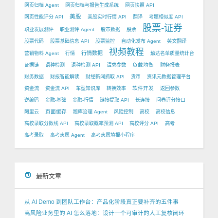
网页归档 Agent
网页归档与报告生成系统
网页快照 API
美股
网页性能评分 API
美股实时行情 API
翻译
考题相似度 API
股票-证券
职业发展测评
职业测评 Agent
股市数据
股票
股票代码
股票基础信息 API
股票监控
自动化发布 Agent
英文翻译
视频教程
行情数据
营销物料 Agent
行情
触达名单质量统计台
负载均衡
证据链
语种检测
语种检测 API
请求参数
财务报表
财务数据
财报智能解读
财经新闻抓取 API
货币
资讯元数据管理平台
软件开发
资金流
资金流 API
车型知识库
转换效率
返回参数
逆编码
金融-基础
金融-行情
链接提取 API
长连接
问卷评分接口
页面缓存
阿里云
题库治理 Agent
风险控制
高校
高校信息
高校录取分数线 API
高校录取概率预测 API
高校评分 API
高考
高考录取
高考志愿 Agent
高考志愿填报小程序
最新文章
从 AI Demo 到团队工作台：产品化阶段真正要补齐的五件事
高风险业务里的 AI 怎么落地：设计一个可审计的人工复核闭环