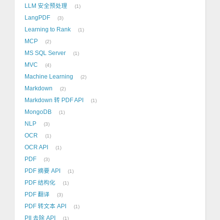
LLM 安全预处理
1
LangPDF
3
Learning to Rank
1
MCP
2
MS SQL Server
1
MVC
4
Machine Learning
2
Markdown
2
Markdown 转 PDF API
1
MongoDB
1
NLP
3
OCR
1
OCR API
1
PDF
3
PDF 摘要 API
1
PDF 结构化
1
PDF 翻译
3
PDF 转文本 API
1
PII 去除 API
1