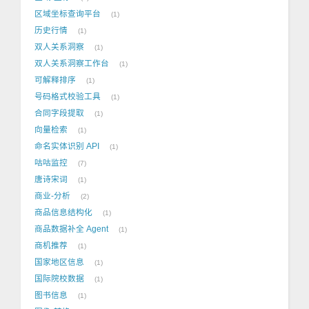
区域坐标查询平台
1
历史行情
1
双人关系洞察
1
双人关系洞察工作台
1
可解释排序
1
号码格式校验工具
1
合同字段提取
1
向量检索
1
命名实体识别 API
1
咕咕监控
7
唐诗宋词
1
商业-分析
2
商品信息结构化
1
商品数据补全 Agent
1
商机推荐
1
国家地区信息
1
国际院校数据
1
图书信息
1