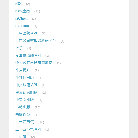
iOS
2
iOS 应用
15
jsChart
1
mapbox
1
三甲医院 API
1
上市公司财报资料研究台
1
上手
1
专业录取线 API
1
个人公开市场研究笔记
1
个人提升
1
个性化日历
1
中文纠错 API
1
中文语句纠错
1
中英文排版
1
书籍出版
10
书籍连载
12
二十四节气
16
二十四节气 API
1
二维码
2