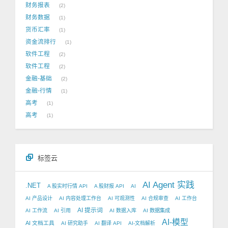
财务报表
2
财务数据
1
货币汇率
1
资金流排行
1
软件工程
2
软件工程
2
金融-基础
2
金融-行情
1
高考
1
高考
1
标签云
AI Agent 实践
.NET
A 股实时行情 API
A 股财报 API
AI
AI 产品设计
AI 内容处理工作台
AI 可观测性
AI 合规审查
AI 工作台
AI 提示词
AI 工作流
AI 引用
AI 数据入库
AI 数据集成
AI-模型
AI 文档工具
AI 研究助手
AI 翻译 API
AI-文档解析