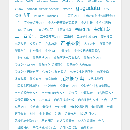
Winform
Whois
Wi-Fi
Windows Server
Word
WordPress
Xcode
gugudata
YSlow
barcode-qrcode-decode
favicon
iOS
iOS 应用
jsChart
mapbox
三甲医院 API
上市公司财报资料研究台
上手
专业录取线 API
个人公开市场研究笔记
个人提升
个性化日历
书籍出版
书籍连载
中文纠错 API
中文语句纠错
中英文排版
二十四节气
二十四节气 API
二维码
二维码生成 API
交易接口
产品案例
交易数据
交易日历
产品功能
人工复核
代码质量
代码高亮
任务编排
企业 AI
企业搜索
企业文档摘要翻译台
企业知识库
传统历法 API
传统历法日程参考台
传统文化 API
传统文化 Agent
传统文化-关系洞察
传统文化-内容运营
传统文化-历法日历
传统文化-每日趋势
传统文化数据服务
位置查询
元数据-字典
体育数据
信息查询
信息检索
元数据-资讯
全国省市区街道信息
全文检索
全球大学 API
全球大学排名查询网站
八字关系合参 API
八字每日趋势 API
公众号
公募基金
公告数据 API
关键词提取 API
内容审核
内容生成流水线
内容质检与纠错工作台
农历
农历 API
冷启动
分数线
分时交易
分时交易数据
分时数据
分词
区域-坐标
分页查询
创业
创业灵感
前端
前端开发
区域坐标查询平台
历史行情
双人关系洞察
双人关系洞察工作台
可解释排序
号码格式校验工具
合同字段提取
向量检索