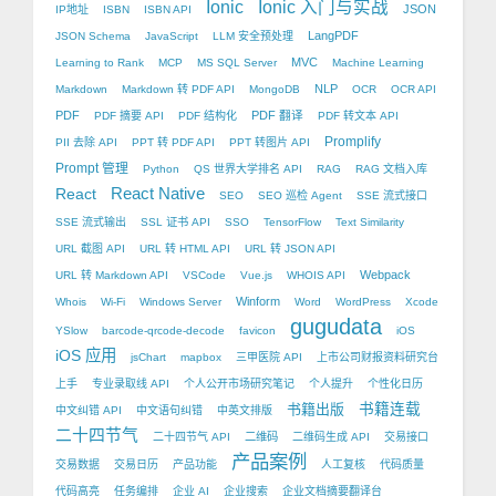
Ionic
Ionic 入门与实战
JSON
IP地址
ISBN
ISBN API
LangPDF
JSON Schema
JavaScript
LLM 安全预处理
MVC
Learning to Rank
MCP
MS SQL Server
Machine Learning
NLP
Markdown
Markdown 转 PDF API
MongoDB
OCR
OCR API
PDF
PDF 翻译
PDF 摘要 API
PDF 结构化
PDF 转文本 API
Promplify
PII 去除 API
PPT 转 PDF API
PPT 转图片 API
Prompt 管理
Python
QS 世界大学排名 API
RAG
RAG 文档入库
React Native
React
SEO
SEO 巡检 Agent
SSE 流式接口
SSE 流式输出
SSL 证书 API
SSO
TensorFlow
Text Similarity
URL 截图 API
URL 转 HTML API
URL 转 JSON API
Webpack
URL 转 Markdown API
VSCode
Vue.js
WHOIS API
Winform
Whois
Wi-Fi
Windows Server
Word
WordPress
Xcode
gugudata
YSlow
barcode-qrcode-decode
favicon
iOS
iOS 应用
jsChart
mapbox
三甲医院 API
上市公司财报资料研究台
上手
专业录取线 API
个人公开市场研究笔记
个人提升
个性化日历
书籍出版
书籍连载
中文纠错 API
中文语句纠错
中英文排版
二十四节气
二十四节气 API
二维码
二维码生成 API
交易接口
产品案例
交易数据
交易日历
产品功能
人工复核
代码质量
代码高亮
任务编排
企业 AI
企业搜索
企业文档摘要翻译台