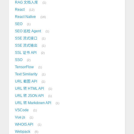
RAG 文档入库
1
React
12
React Native
16
SEO
1
SEO 巡检 Agent
1
SSE 流式接口
1
SSE 流式输出
1
SSL 证书 API
2
SSO
2
TensorFlow
1
Text Similarity
1
URL 截图 API
1
URL 转 HTML API
1
URL 转 JSON API
1
URL 转 Markdown API
1
VSCode
1
Vue.js
1
WHOIS API
1
Webpack
5