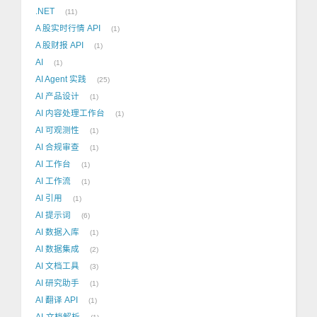
.NET
11
A 股实时行情 API
1
A 股财报 API
1
AI
1
AI Agent 实践
25
AI 产品设计
1
AI 内容处理工作台
1
AI 可观测性
1
AI 合规审查
1
AI 工作台
1
AI 工作流
1
AI 引用
1
AI 提示词
6
AI 数据入库
1
AI 数据集成
2
AI 文档工具
3
AI 研究助手
1
AI 翻译 API
1
AI-文档解析