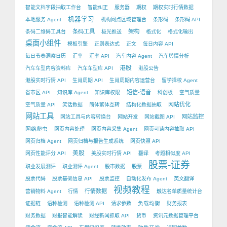
智能文档字段抽取工作台
智能纠正
服务器
期权
期权实时行情数据
机器学习
本地服务 Agent
机构网点区域管理台
条形码
条形码 API
条码工具
架构
条码二维码工具台
极光推送
格式化
格式化输出
桌面小组件
模板引擎
正则表达式
正文
每日内容 API
每日节奏洞察日历
汇率
汇率 API
汽车内容 Agent
汽车舆情分析
港股
汽车车型内容资料库
汽车车型库 API
港股公告
港股实时行情 API
生肖周期 API
生肖周期内容运营台
留学择校 Agent
短信-语音
省市区 API
知识库 Agent
知识库权限
科创板
空气质量
网站优化
空气质量 API
笑话数据
简体繁体互转
结构化数据抽取
网站工具
网站监控
网站工具与内容转换台
网站开发
网站截图 API
网络爬虫
网页内容处理
网页内容采集 Agent
网页可读内容抽取 API
网页归档 Agent
网页归档与报告生成系统
网页快照 API
美股
网页性能评分 API
美股实时行情 API
翻译
考题相似度 API
股票-证券
职业发展测评
职业测评 Agent
股市数据
股票
股票代码
股票基础信息 API
股票监控
自动化发布 Agent
英文翻译
视频教程
行情数据
营销物料 Agent
行情
触达名单质量统计台
负载均衡
证据链
语种检测
语种检测 API
请求参数
财务报表
财务数据
财报智能解读
财经新闻抓取 API
货币
资讯元数据管理平台