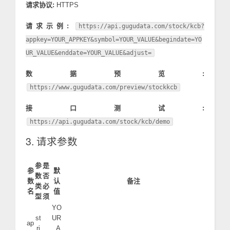
请求协议:
HTTPS
请求示例:
https://api.gugudata.com/stock/kcb?
appkey=YOUR_APPKEY&symbol=YOUR_VALUE&begindate=YO
UR_VALUE&enddate=YOUR_VALUE&adjust=
数据预览:
https://www.gugudata.com/preview/stockkcb
接口测试:
https://api.gugudata.com/stock/kcb/demo
3. 请求参数
参
是
参
默
数
否
数
认
备注
类
必
名
值
型
须
YO
st
UR
ap
ri
_A