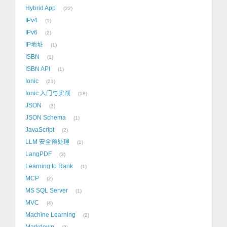
Hybrid App
22
IPv4
1
IPv6
2
IP地址
1
ISBN
1
ISBN API
1
Ionic
21
Ionic 入门与实战
18
JSON
3
JSON Schema
1
JavaScript
2
LLM 安全预处理
1
LangPDF
3
Learning to Rank
1
MCP
2
MS SQL Server
1
MVC
4
Machine Learning
2
Markdown