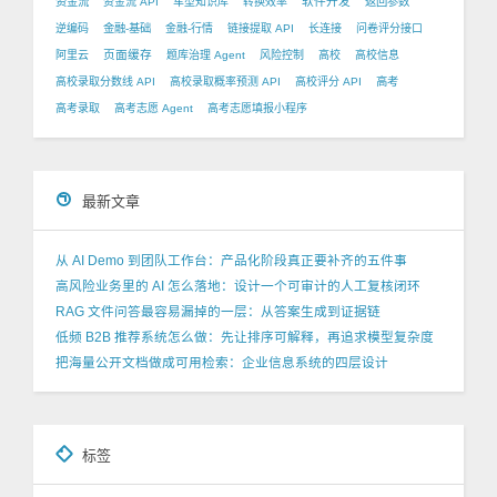
软件开发
资金流
资金流 API
车型知识库
转换效率
返回参数
逆编码
金融-基础
金融-行情
链接提取 API
长连接
问卷评分接口
页面缓存
阿里云
题库治理 Agent
风险控制
高校
高校信息
高校录取分数线 API
高校录取概率预测 API
高校评分 API
高考
高考录取
高考志愿 Agent
高考志愿填报小程序
最新文章
从 AI Demo 到团队工作台：产品化阶段真正要补齐的五件事
高风险业务里的 AI 怎么落地：设计一个可审计的人工复核闭环
RAG 文件问答最容易漏掉的一层：从答案生成到证据链
低频 B2B 推荐系统怎么做：先让排序可解释，再追求模型复杂度
把海量公开文档做成可用检索：企业信息系统的四层设计
标签