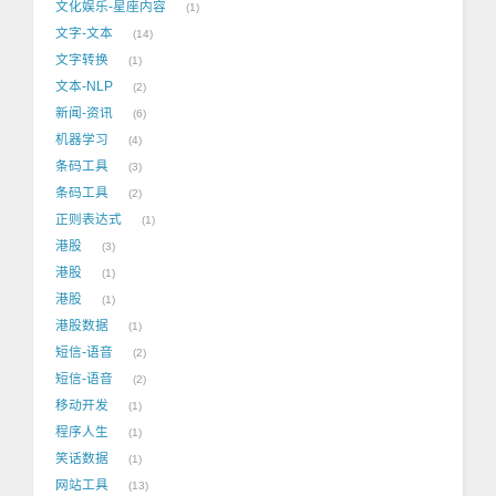
文化娱乐-星座内容
1
文字-文本
14
文字转换
1
文本-NLP
2
新闻-资讯
6
机器学习
4
条码工具
3
条码工具
2
正则表达式
1
港股
3
港股
1
港股
1
港股数据
1
短信-语音
2
短信-语音
2
移动开发
1
程序人生
1
笑话数据
1
网站工具
13