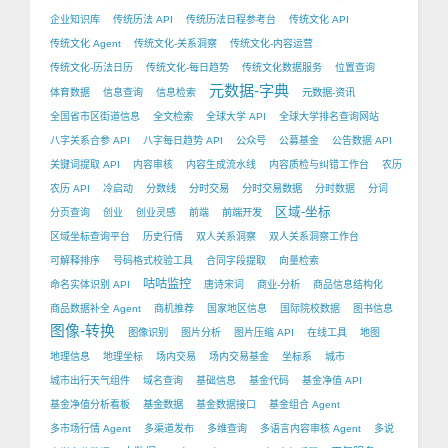
企业知识库
传统历法 API
传统历法日程参考台
传统文化 API
传统文化 Agent
传统文化-关系洞察
传统文化-内容运营
传统文化-历法日历
传统文化-每日趋势
传统文化数据服务
位置查询
元数据-字典
体育数据
信息查询
信息检索
元数据-资讯
全国省市区街道信息
全文检索
全球大学 API
全球大学排名查询网站
八字关系合参 API
八字每日趋势 API
公众号
公募基金
公告数据 API
关键词提取 API
内容审核
内容生成流水线
内容质检与纠错工作台
农历
农历 API
冷启动
分数线
分时交易
分时交易数据
分时数据
分词
区域-坐标
分页查询
创业
创业灵感
前端
前端开发
区域坐标查询平台
历史行情
双人关系洞察
双人关系洞察工作台
可解释排序
号码格式校验工具
合同字段提取
向量检索
咕咕监控
命名实体识别 API
唐诗宋词
商业-分析
商品信息结构化
商品数据补全 Agent
商机推荐
国家地区信息
国际院校数据
图书信息
图像-转换
图像识别
图片分析
图片压缩 API
在线工具
地图
地理信息
地理坐标
场内交易
场内交易基金
坐标系
城市
城市出行天气组件
域名查询
基础信息
基金代码
基金净值 API
基金净值分析看板
基金数据
基金数据接口
基金组合 Agent
多市场行情 Agent
多渠道发布
多维查询
多语言内容审核 Agent
多说