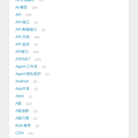
1
AI-模型
19
API
59
API 接口
3
API 数据接口
1
API 文档
48
API 监控
5
API接口
18
ASP.NET
14
Agent 工作流
1
Agent 隐私保护
1
Android
2
App开发
2
Atom
1
A股
12
A股指数
1
A股行情
1
B2B 推荐
1
CDN
11