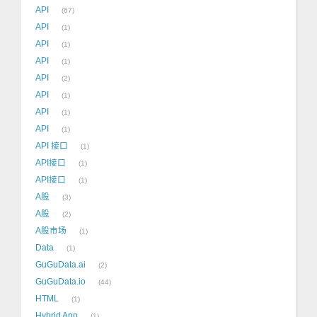
API
67
API
1
API
1
API
1
API
2
API
1
API
1
API
1
API 接口
1
API接口
1
API接口
1
A股
3
A股
2
A股市场
1
Data
1
GuGuData.ai
2
GuGuData.io
44
HTML
1
Hybrid App
1