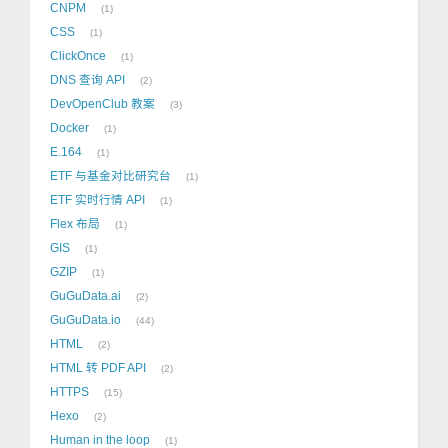
CNPM
1
CSS
1
ClickOnce
1
DNS 查询 API
2
DevOpenClub 教案
3
Docker
1
E.164
1
ETF 与基金对比研究台
1
ETF 实时行情 API
1
Flex 布局
1
GIS
1
GZIP
1
GuGuData.ai
2
GuGuData.io
44
HTML
2
HTML 转 PDF API
2
HTTPS
15
Hexo
2
Human in the loop
1