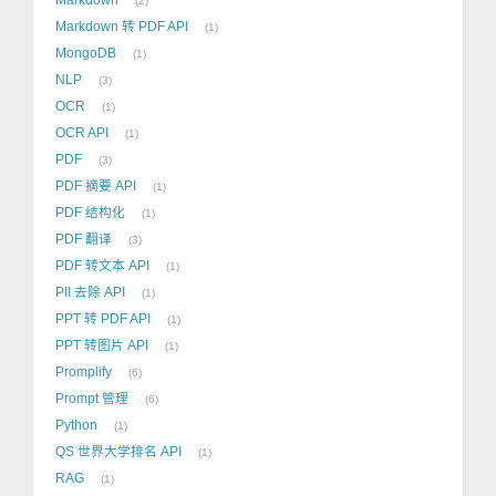
2
Markdown 转 PDF API
1
MongoDB
1
NLP
3
OCR
1
OCR API
1
PDF
3
PDF 摘要 API
1
PDF 结构化
1
PDF 翻译
3
PDF 转文本 API
1
PII 去除 API
1
PPT 转 PDF API
1
PPT 转图片 API
1
Promplify
6
Prompt 管理
6
Python
1
QS 世界大学排名 API
1
RAG
1