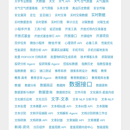
大数据
天气服务
大学专业数据
天文
天气 API
天气-空气质量
天气空气质量看板
天气预报
头条文章
奥运历史数据
安全传输
实时数据
安全漏洞
定位
宜忌接口
实时交易
实时交易数据
实时数据查询
实时更新
实时行情
审计日志
对联数据
对联生成
小程序开发
工具介绍
延迟加载
开发工具
开放式场内交易基金
开放式基金
开放接口
开源项目
开放式基金排行 API
开源组件
微信开发
异步任务
微信小程序
心理测评 API
必备工具
性能优化
性能调优
情感分析 API
慕课实战课程
手机号码
手机归属地查询
批量 PDF/OCR 归档系统
批量物料码生成系统
技术博客头条
抓取链接
投研分析 Agent
投研简报 Agent
招投标数据
指数历史
指数型基金
指数数据
接口
接口测试
推荐系统
搜索系统设计
教程
教育
教育-高考
教育咨询 Agent
教育数据
教育数据接口
教育题库去重
数据接口
数据
数据商店
数据分析
数据库
数据更新
数据查询
数据更新与维护
数据规范化
文件问答
文化娱乐-星座内容
文字-文本
文化娱乐应用
文化日历
文本 NLP 分析平台
文本-NLP
文本处理
文本摘要 API
文本相似度 API
文本纠错 API
文本脱敏
文本识别
文档字段抽取 API
文档解析 Agent
文档识别转换工作台
文档转换
文档转换 API
文章封面
文章抽取 API
文章摘要 API
新闻-资讯
日历组件
星座周期 API
星座周期内容中心
智能提取