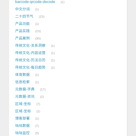
barcode-qrcode-decode
1
中文分词
1
二十四节气
15
产品功能
1
产品实践
23
产品案例
30
传统文化-关系洞察
1
传统文化-内容运营
1
传统文化-历法日历
1
传统文化-每日趋势
1
体育数据
1
信息检索
1
元数据-字典
17
元数据-资讯
2
区域-坐标
7
区域-坐标
2
博客部署
1
咕咕数据
7
咕咕监控
5