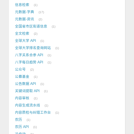
信息检索
1
元数据-字典
17
元数据-资讯
2
全国省市区街道信息
1
全文检索
2
全球大学 API
1
全球大学排名查询网站
1
八字关系合参 API
1
八字每日趋势 API
1
公众号
2
公募基金
1
公告数据 API
1
关键词提取 API
1
内容审核
1
内容生成流水线
1
内容质检与纠错工作台
1
农历
1
农历 API
1
冷启动