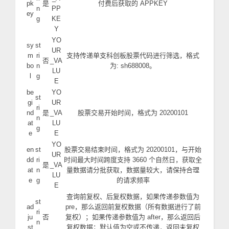
pk
是
付费后获取的 APPKEY
n
PP
ey
g
KE
Y
YO
sy
st
UR
m
ri
支持传递单支科创板股票代码进行筛选，格式
否
_VA
bo
n
为: sh688008。
LU
l
g
E
be
YO
st
gi
UR
ri
nd
是
_VA
股票交易开始时间，格式为 20200101
n
at
LU
g
e
E
YO
en
st
股票交易结束时间，格式为 20200101，与开始
UR
dd
ri
时间最大时间跨度支持 3660 个自然日，获取全
是
_VA
at
n
量数据请分批获取，数据量较大，请保持合理
LU
e
g
的请求频率
E
查询前复权、后复权数据，如果传递参数值为
st
ad
pre，那么返回前复权数据（所有数据进行了前
ri
ju
否
复权）；如果传递参数值为 after，那么返回后
n
st
复权数据；默认值为空或不传递，返回未复权