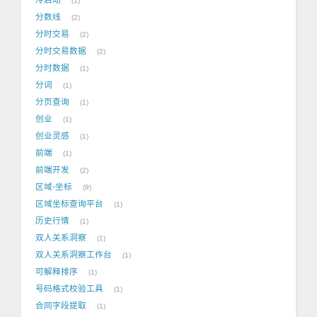
1
分数线
2
分时交易
2
分时交易数据
2
分时数据
1
分词
1
分页查询
1
创业
1
创业灵感
1
前端
1
前端开发
2
区域-坐标
9
区域坐标查询平台
1
历史行情
1
双人关系洞察
1
双人关系洞察工作台
1
可解释排序
1
号码格式校验工具
1
合同字段提取
1