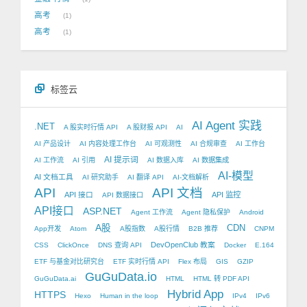
高考
1
高考
1
标签云
AI Agent 实践
.NET
A 股实时行情 API
A 股财报 API
AI
AI 产品设计
AI 内容处理工作台
AI 可观测性
AI 合规审查
AI 工作台
AI 提示词
AI 工作流
AI 引用
AI 数据入库
AI 数据集成
AI-模型
AI 文档工具
AI 研究助手
AI 翻译 API
AI-文档解析
API
API 文档
API 接口
API 监控
API 数据接口
API接口
ASP.NET
Agent 工作流
Agent 隐私保护
Android
A股
CDN
App开发
Atom
A股指数
A股行情
B2B 推荐
CNPM
DevOpenClub 教案
CSS
ClickOnce
DNS 查询 API
Docker
E.164
ETF 与基金对比研究台
ETF 实时行情 API
Flex 布局
GIS
GZIP
GuGuData.io
GuGuData.ai
HTML
HTML 转 PDF API
Hybrid App
HTTPS
Hexo
Human in the loop
IPv4
IPv6