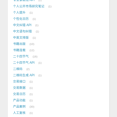
1
个人公开市场研究笔记
1
个人提升
1
个性化日历
1
中文纠错 API
1
中文语句纠错
1
中英文排版
1
书籍出版
10
书籍连载
12
二十四节气
16
二十四节气 API
1
二维码
2
二维码生成 API
1
交易接口
1
交易数据
1
交易日历
1
产品功能
1
产品案例
30
人工复核
1