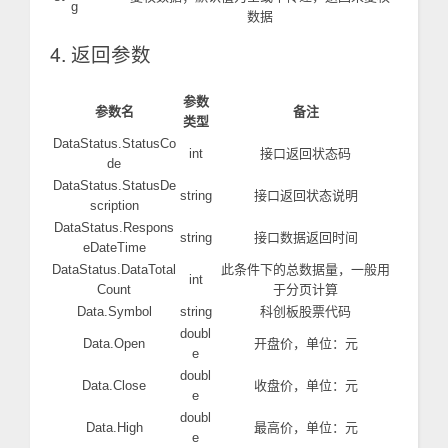
g
数据
4. 返回参数
参数
参数名
备注
类型
DataStatus.StatusCo
int
接口返回状态码
de
DataStatus.StatusDe
string
接口返回状态说明
scription
DataStatus.Respons
string
接口数据返回时间
eDateTime
DataStatus.DataTotal
此条件下的总数据量，一般用
int
Count
于分页计算
Data.Symbol
string
科创板股票代码
doubl
Data.Open
开盘价，单位：元
e
doubl
Data.Close
收盘价，单位：元
e
doubl
Data.High
最高价，单位：元
e