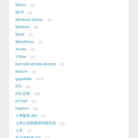
Whois
1
Wi-Fi
1
Windows Server
1
Winform
3
Word
1
WordPress
1
Xcode
1
YSlow
1
barcode-qrcode-decode
1
favicon
1
gugudata
213
iOS
2
iOS 应用
15
jsChart
1
mapbox
1
三甲医院 API
1
上市公司财报资料研究台
1
上手
1
专业录取线 API