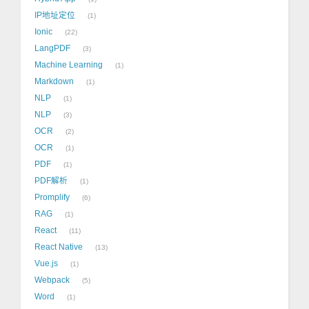
IP地址定位
1
Ionic
22
LangPDF
3
Machine Learning
1
Markdown
1
NLP
1
NLP
3
OCR
2
OCR
1
PDF
1
PDF解析
1
Promplify
6
RAG
1
React
11
React Native
13
Vue.js
1
Webpack
5
Word
1