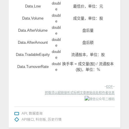
doubl
Data.Low
最低价，单位：元
e
doubl
Data.Volume
成交量，单位：股
e
doubl
Data.AfterVolume
盘后量
e
doubl
Data.AfterAmount
盘后额
e
doubl
Data.TradableEquity
流通股本，单位：股
e
doubl
换手率 = 成交量(股) / 流通股本
Data.TurnoverRate
e
(股)，单位：%
–
EOF
–
转载须以超链接形式标明文章原始出处和作者信息
API
,
数据查询
API接口
,
科创板
,
历史行情