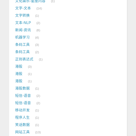
文化娱乐-星座内容
1
文字-文本
14
文字转换
1
文本-NLP
2
新闻-资讯
6
机器学习
4
条码工具
3
条码工具
2
正则表达式
1
港股
3
港股
1
港股
1
港股数据
1
短信-语音
2
短信-语音
2
移动开发
1
程序人生
1
笑话数据
1
网站工具
13