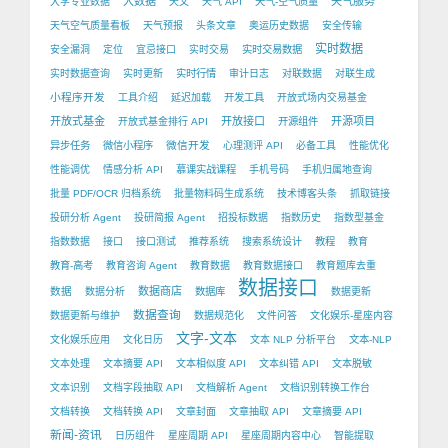
大数据
天气服务
大学专业数据
天文
天气 API
天气-空气质量
天气空气质量看板
天气预报
头条文章
奥运历史数据
安全传输
实时数据
安全漏洞
定位
宜忌接口
实时交易
实时交易数据
实时数据查询
实时更新
实时行情
审计日志
对联数据
对联生成
小程序开发
工具介绍
延迟加载
开发工具
开放式场内交易基金
开放式基金
开放接口
开源项目
开放式基金排行 API
开源组件
微信开发
异步任务
微信小程序
心理测评 API
必备工具
性能优化
性能调优
情感分析 API
慕课实战课程
手机号码
手机归属地查询
批量 PDF/OCR 归档系统
批量物料码生成系统
技术博客头条
抓取链接
投研分析 Agent
投研简报 Agent
招投标数据
指数历史
指数型基金
指数数据
接口
接口测试
推荐系统
搜索系统设计
教程
教育
教育-高考
教育咨询 Agent
教育数据
教育数据接口
教育题库去重
数据接口
数据
数据商店
数据分析
数据库
数据更新
数据查询
数据更新与维护
数据规范化
文件问答
文化娱乐-星座内容
文字-文本
文化娱乐应用
文化日历
文本 NLP 分析平台
文本-NLP
文本处理
文本摘要 API
文本相似度 API
文本纠错 API
文本脱敏
文本识别
文档字段抽取 API
文档解析 Agent
文档识别转换工作台
文档转换
文档转换 API
文章封面
文章抽取 API
文章摘要 API
新闻-资讯
日历组件
星座周期 API
星座周期内容中心
智能提取