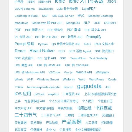
Ionic
Ionic 入门与实战
JSON
IP地址
ISBN
ISBN API
LangPDF
JSON Schema
JavaScript
LLM 安全预处理
MVC
Learning to Rank
MCP
MS SQL Server
Machine Learning
NLP
Markdown
Markdown 转 PDF API
MongoDB
OCR
OCR API
PDF
PDF 翻译
PDF 摘要 API
PDF 结构化
PDF 转文本 API
Promplify
PII 去除 API
PPT 转 PDF API
PPT 转图片 API
Prompt 管理
Python
QS 世界大学排名 API
RAG
RAG 文档入库
React Native
React
SEO
SEO 巡检 Agent
SSE 流式接口
SSE 流式输出
SSL 证书 API
SSO
TensorFlow
Text Similarity
URL 截图 API
URL 转 HTML API
URL 转 JSON API
Webpack
URL 转 Markdown API
VSCode
Vue.js
WHOIS API
Winform
Whois
Wi-Fi
Windows Server
Word
WordPress
Xcode
gugudata
YSlow
barcode-qrcode-decode
favicon
iOS
iOS 应用
jsChart
mapbox
三甲医院 API
上市公司财报资料研究台
上手
专业录取线 API
个人公开市场研究笔记
个人提升
个性化日历
书籍出版
书籍连载
中文纠错 API
中文语句纠错
中英文排版
二十四节气
二十四节气 API
二维码
二维码生成 API
交易接口
产品案例
交易数据
交易日历
产品功能
人工复核
代码质量
代码高亮
任务编排
企业 AI
企业搜索
企业文档摘要翻译台