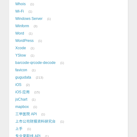
Whois
1
Wi-Fi
1
Windows Server
1
Winform
3
Word
1
WordPress
1
Xcode
1
YSlow
1
barcode-qrcode-decode
1
favicon
1
gugudata
213
iOS
2
iOS 应用
15
jsChart
1
mapbox
1
三甲医院 API
1
上市公司财报资料研究台
1
上手
1
专业录取线 API
1