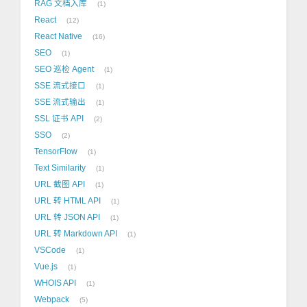
RAG 文档入库
1
React
12
React Native
16
SEO
1
SEO 巡检 Agent
1
SSE 流式接口
1
SSE 流式输出
1
SSL 证书 API
2
SSO
2
TensorFlow
1
Text Similarity
1
URL 截图 API
1
URL 转 HTML API
1
URL 转 JSON API
1
URL 转 Markdown API
1
VSCode
1
Vue.js
1
WHOIS API
1
Webpack
5