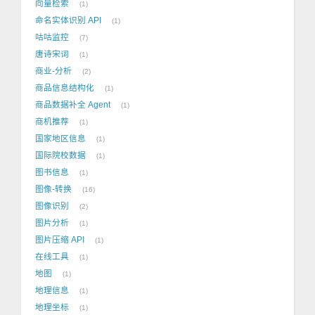
向量检索
1
命名实体识别 API
1
咕咕监控
7
唐诗宋词
1
商业-分析
2
商品信息结构化
1
商品数据补全 Agent
1
商机推荐
1
国家地区信息
1
国际院校数据
1
图书信息
1
图像-转换
16
图像识别
2
图片分析
1
图片压缩 API
1
在线工具
1
地图
1
地理信息
1
地理坐标
1