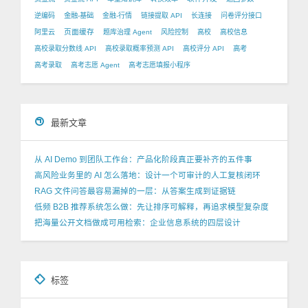
逆编码
金融-基础
金融-行情
链接提取 API
长连接
问卷评分接口
页面缓存
阿里云
题库治理 Agent
风险控制
高校
高校信息
高校录取分数线 API
高校录取概率预测 API
高校评分 API
高考
高考录取
高考志愿 Agent
高考志愿填报小程序
最新文章
从 AI Demo 到团队工作台：产品化阶段真正要补齐的五件事
高风险业务里的 AI 怎么落地：设计一个可审计的人工复核闭环
RAG 文件问答最容易漏掉的一层：从答案生成到证据链
低频 B2B 推荐系统怎么做：先让排序可解释，再追求模型复杂度
把海量公开文档做成可用检索：企业信息系统的四层设计
标签