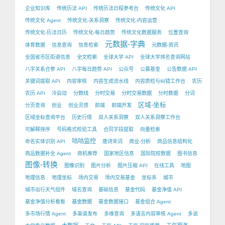
企业知识库
传统历法 API
传统历法日程参考台
传统文化 API
传统文化 Agent
传统文化-关系洞察
传统文化-内容运营
传统文化-历法日历
传统文化-每日趋势
传统文化数据服务
位置查询
元数据-字典
体育数据
信息查询
信息检索
元数据-资讯
全国省市区街道信息
全文检索
全球大学 API
全球大学排名查询网站
八字关系合参 API
八字每日趋势 API
公众号
公募基金
公告数据 API
关键词提取 API
内容审核
内容生成流水线
内容质检与纠错工作台
农历
农历 API
冷启动
分数线
分时交易
分时交易数据
分时数据
分词
区域-坐标
分页查询
创业
创业灵感
前端
前端开发
区域坐标查询平台
历史行情
双人关系洞察
双人关系洞察工作台
可解释排序
号码格式校验工具
合同字段提取
向量检索
咕咕监控
命名实体识别 API
唐诗宋词
商业-分析
商品信息结构化
商品数据补全 Agent
商机推荐
国家地区信息
国际院校数据
图书信息
图像-转换
图像识别
图片分析
图片压缩 API
在线工具
地图
地理信息
地理坐标
场内交易
场内交易基金
坐标系
城市
城市出行天气组件
域名查询
基础信息
基金代码
基金净值 API
基金净值分析看板
基金数据
基金数据接口
基金组合 Agent
多市场行情 Agent
多渠道发布
多维查询
多语言内容审核 Agent
多说