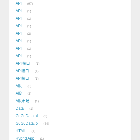
API
67
API
1
API
1
API
1
API
2
API
1
API
1
API
1
API 接口
1
API接口
1
API接口
1
A股
3
A股
2
A股市场
1
Data
1
GuGuData.ai
2
GuGuData.io
44
HTML
1
Hybrid App
1