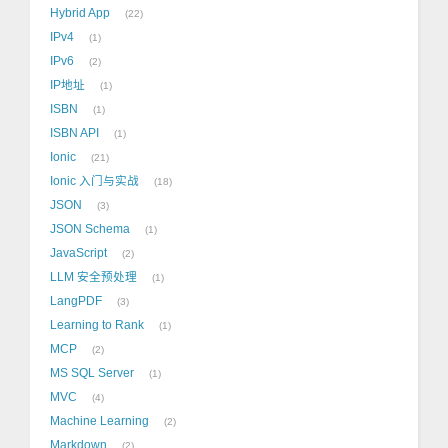
Hybrid App
22
IPv4
1
IPv6
2
IP地址
1
ISBN
1
ISBN API
1
Ionic
21
Ionic 入门与实战
18
JSON
3
JSON Schema
1
JavaScript
2
LLM 安全预处理
1
LangPDF
3
Learning to Rank
1
MCP
2
MS SQL Server
1
MVC
4
Machine Learning
2
Markdown
2