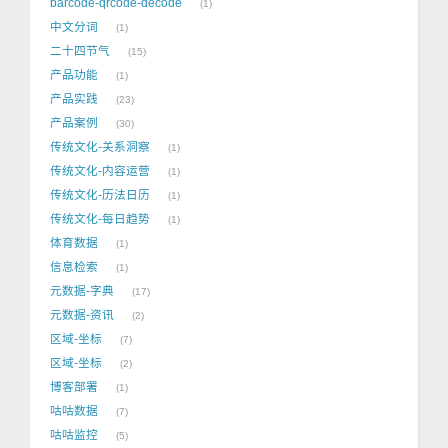
barcode-qrcode-decode
1
中文分词
1
二十四节气
15
产品功能
1
产品实践
23
产品案例
30
传统文化-关系洞察
1
传统文化-内容运营
1
传统文化-历法日历
1
传统文化-每日趋势
1
体育数据
1
信息检索
1
元数据-字典
17
元数据-资讯
2
区域-坐标
7
区域-坐标
2
博客部署
1
咕咕数据
7
咕咕监控
5