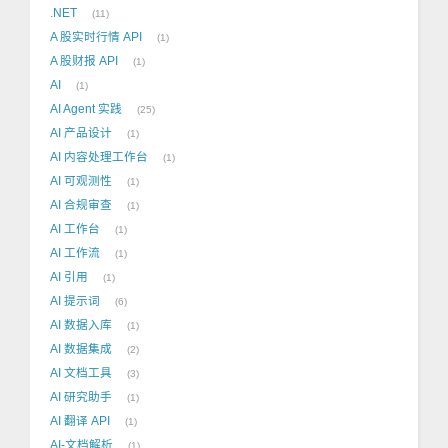
.NET
11
A 股实时行情 API
1
A 股财报 API
1
AI
1
AI Agent 实践
25
AI 产品设计
1
AI 内容处理工作台
1
AI 可观测性
1
AI 合规审查
1
AI 工作台
1
AI 工作流
1
AI 引用
1
AI 提示词
6
AI 数据入库
1
AI 数据集成
2
AI 文档工具
3
AI 研究助手
1
AI 翻译 API
1
AI-文档解析
1