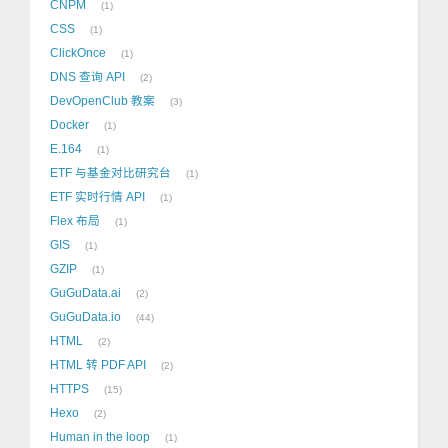
CNPM
1
CSS
1
ClickOnce
1
DNS 查询 API
2
DevOpenClub 教案
3
Docker
1
E.164
1
ETF 与基金对比研究台
1
ETF 实时行情 API
1
Flex 布局
1
GIS
1
GZIP
1
GuGuData.ai
2
GuGuData.io
44
HTML
2
HTML 转 PDF API
2
HTTPS
15
Hexo
2
Human in the loop
1