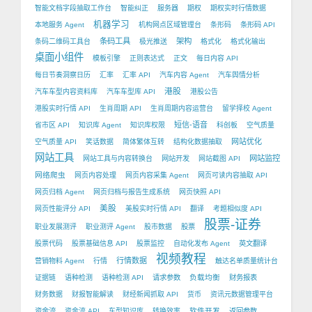
智能文档字段抽取工作台
智能纠正
服务器
期权
期权实时行情数据
机器学习
本地服务 Agent
机构网点区域管理台
条形码
条形码 API
条码工具
架构
条码二维码工具台
极光推送
格式化
格式化输出
桌面小组件
模板引擎
正则表达式
正文
每日内容 API
每日节奏洞察日历
汇率
汇率 API
汽车内容 Agent
汽车舆情分析
港股
汽车车型内容资料库
汽车车型库 API
港股公告
港股实时行情 API
生肖周期 API
生肖周期内容运营台
留学择校 Agent
短信-语音
省市区 API
知识库 Agent
知识库权限
科创板
空气质量
网站优化
空气质量 API
笑话数据
简体繁体互转
结构化数据抽取
网站工具
网站监控
网站工具与内容转换台
网站开发
网站截图 API
网络爬虫
网页内容处理
网页内容采集 Agent
网页可读内容抽取 API
网页归档 Agent
网页归档与报告生成系统
网页快照 API
美股
网页性能评分 API
美股实时行情 API
翻译
考题相似度 API
股票-证券
职业发展测评
职业测评 Agent
股市数据
股票
股票代码
股票基础信息 API
股票监控
自动化发布 Agent
英文翻译
视频教程
行情数据
营销物料 Agent
行情
触达名单质量统计台
负载均衡
证据链
语种检测
语种检测 API
请求参数
财务报表
财务数据
财报智能解读
财经新闻抓取 API
货币
资讯元数据管理平台
软件开发
资金流
资金流 API
车型知识库
转换效率
返回参数