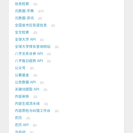
信息检索
1
元数据-字典
17
元数据-资讯
2
全国省市区街道信息
1
全文检索
2
全球大学 API
1
全球大学排名查询网站
1
八字关系合参 API
1
八字每日趋势 API
1
公众号
2
公募基金
1
公告数据 API
1
关键词提取 API
1
内容审核
1
内容生成流水线
1
内容质检与纠错工作台
1
农历
1
农历 API
1
冷启动
1