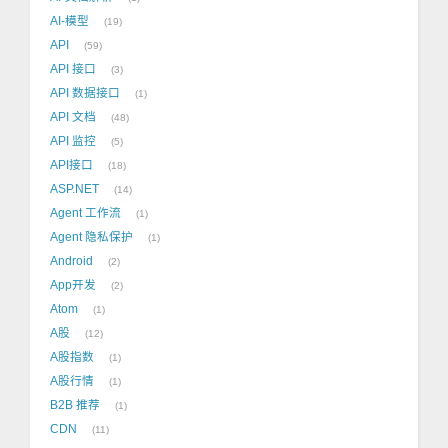
AI-模型
19
API
59
API 接口
3
API 数据接口
1
API 文档
48
API 监控
5
API接口
18
ASP.NET
14
Agent 工作流
1
Agent 隐私保护
1
Android
2
App开发
2
Atom
1
A股
12
A股指数
1
A股行情
1
B2B 推荐
1
CDN
11