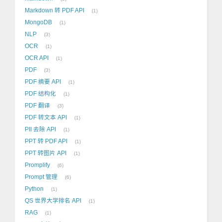
Markdown 转 PDF API
1
MongoDB
1
NLP
3
OCR
1
OCR API
1
PDF
3
PDF 摘要 API
1
PDF 结构化
1
PDF 翻译
3
PDF 转文本 API
1
PII 去除 API
1
PPT 转 PDF API
1
PPT 转图片 API
1
Promplify
6
Prompt 管理
6
Python
1
QS 世界大学排名 API
1
RAG
1