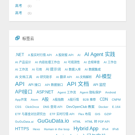
高考
1
高考
1
标签云
AI Agent 实践
.NET
A 股实时行情 API
A 股财报 API
AI
AI 产品设计
AI 内容处理工作台
AI 可观测性
AI 合规审查
AI 工作台
AI 提示词
AI 工作流
AI 引用
AI 数据入库
AI 数据集成
AI-模型
AI 文档工具
AI 研究助手
AI 翻译 API
AI-文档解析
API
API 文档
API 接口
API 监控
API 数据接口
API接口
ASP.NET
Agent 工作流
Agent 隐私保护
Android
A股
CDN
App开发
Atom
A股指数
A股行情
B2B 推荐
CNPM
DevOpenClub 教案
CSS
ClickOnce
DNS 查询 API
Docker
E.164
ETF 与基金对比研究台
ETF 实时行情 API
Flex 布局
GIS
GZIP
GuGuData.io
GuGuData.ai
HTML
HTML 转 PDF API
Hybrid App
HTTPS
Hexo
Human in the loop
IPv4
IPv6