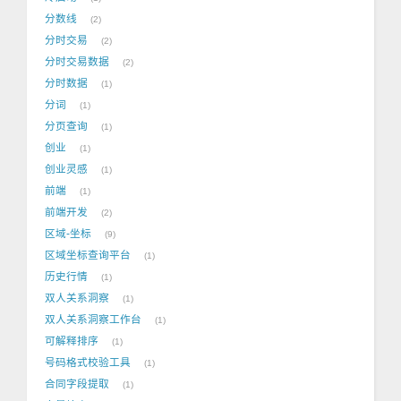
分数线
2
分时交易
2
分时交易数据
2
分时数据
1
分词
1
分页查询
1
创业
1
创业灵感
1
前端
1
前端开发
2
区域-坐标
9
区域坐标查询平台
1
历史行情
1
双人关系洞察
1
双人关系洞察工作台
1
可解释排序
1
号码格式校验工具
1
合同字段提取
1