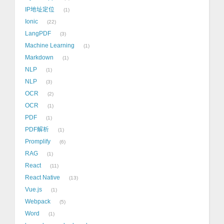
IP地址定位
1
Ionic
22
LangPDF
3
Machine Learning
1
Markdown
1
NLP
1
NLP
3
OCR
2
OCR
1
PDF
1
PDF解析
1
Promplify
6
RAG
1
React
11
React Native
13
Vue.js
1
Webpack
5
Word
1