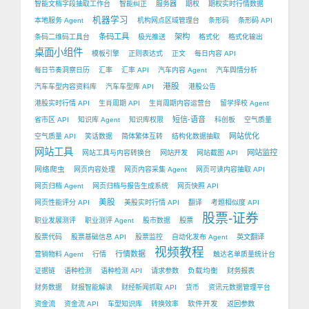
智能文档字段抽取工作台
智能纠正
服务器
期权
期权实时行情数据
机器学习
本地服务 Agent
机构网点区域管理台
条形码
条形码 API
条码工具
架构
条码二维码工具台
极光推送
格式化
格式化输出
桌面小组件
模板引擎
正则表达式
正文
每日内容 API
每日节奏洞察日历
汇率
汇率 API
汽车内容 Agent
汽车舆情分析
港股
汽车车型内容资料库
汽车车型库 API
港股公告
港股实时行情 API
生肖周期 API
生肖周期内容运营台
留学择校 Agent
短信-语音
省市区 API
知识库 Agent
知识库权限
科创板
空气质量
网站优化
空气质量 API
笑话数据
简体繁体互转
结构化数据抽取
网站工具
网站监控
网站工具与内容转换台
网站开发
网站截图 API
网络爬虫
网页内容处理
网页内容采集 Agent
网页可读内容抽取 API
网页归档 Agent
网页归档与报告生成系统
网页快照 API
美股
网页性能评分 API
美股实时行情 API
翻译
考题相似度 API
股票-证券
职业发展测评
职业测评 Agent
股市数据
股票
股票代码
股票基础信息 API
股票监控
自动化发布 Agent
英文翻译
视频教程
行情数据
营销物料 Agent
行情
触达名单质量统计台
负载均衡
证据链
语种检测
语种检测 API
请求参数
财务报表
财务数据
财报智能解读
财经新闻抓取 API
货币
资讯元数据管理平台
软件开发
资金流
资金流 API
车型知识库
转换效率
返回参数