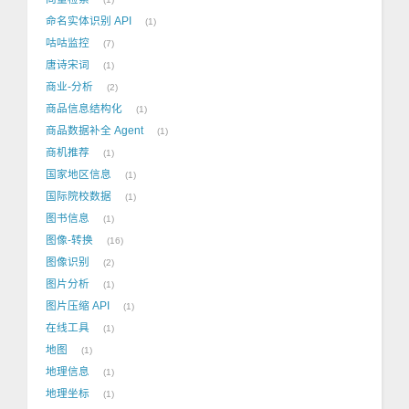
命名实体识别 API
1
咕咕监控
7
唐诗宋词
1
商业-分析
2
商品信息结构化
1
商品数据补全 Agent
1
商机推荐
1
国家地区信息
1
国际院校数据
1
图书信息
1
图像-转换
16
图像识别
2
图片分析
1
图片压缩 API
1
在线工具
1
地图
1
地理信息
1
地理坐标
1