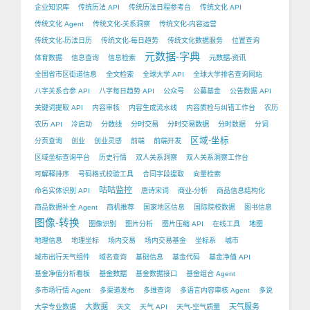
企业知识库
传统历法 API
传统历法日程参考台
传统文化 API
传统文化 Agent
传统文化-关系洞察
传统文化-内容运营
传统文化-历法日历
传统文化-每日趋势
传统文化数据服务
位置查询
元数据-字典
体育数据
信息查询
信息检索
元数据-资讯
全国省市区街道信息
全文检索
全球大学 API
全球大学排名查询网站
八字关系合参 API
八字每日趋势 API
公众号
公募基金
公告数据 API
关键词提取 API
内容审核
内容生成流水线
内容质检与纠错工作台
农历
农历 API
冷启动
分数线
分时交易
分时交易数据
分时数据
分词
区域-坐标
分页查询
创业
创业灵感
前端
前端开发
区域坐标查询平台
历史行情
双人关系洞察
双人关系洞察工作台
可解释排序
号码格式校验工具
合同字段提取
向量检索
咕咕监控
命名实体识别 API
唐诗宋词
商业-分析
商品信息结构化
商品数据补全 Agent
商机推荐
国家地区信息
国际院校数据
图书信息
图像-转换
图像识别
图片分析
图片压缩 API
在线工具
地图
地理信息
地理坐标
场内交易
场内交易基金
坐标系
城市
城市出行天气组件
域名查询
基础信息
基金代码
基金净值 API
基金净值分析看板
基金数据
基金数据接口
基金组合 Agent
多市场行情 Agent
多渠道发布
多维查询
多语言内容审核 Agent
多说
大数据
天气服务
大学专业数据
天文
天气 API
天气-空气质量