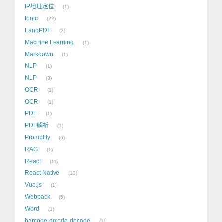
IP地址定位
1
Ionic
22
LangPDF
3
Machine Learning
1
Markdown
1
NLP
1
NLP
3
OCR
2
OCR
1
PDF
1
PDF解析
1
Promplify
6
RAG
1
React
11
React Native
13
Vue.js
1
Webpack
5
Word
1
barcode-qrcode-decode
1