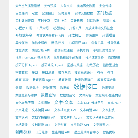
天气空气质量看板
天气预报
头条文章
奥运历史数据
安全传输
实时数据
安全漏洞
定位
宜忌接口
实时交易
实时交易数据
实时数据查询
实时更新
实时行情
审计日志
对联数据
对联生成
小程序开发
工具介绍
延迟加载
开发工具
开放式场内交易基金
开放式基金
开放接口
开源项目
开放式基金排行 API
开源组件
微信开发
异步任务
微信小程序
心理测评 API
必备工具
性能优化
性能调优
情感分析 API
慕课实战课程
手机号码
手机归属地查询
批量 PDF/OCR 归档系统
批量物料码生成系统
技术博客头条
抓取链接
投研分析 Agent
投研简报 Agent
招投标数据
指数历史
指数型基金
指数数据
接口
接口测试
推荐系统
搜索系统设计
教程
教育
教育-高考
教育咨询 Agent
教育数据
教育数据接口
教育题库去重
数据接口
数据
数据商店
数据分析
数据库
数据更新
数据查询
数据更新与维护
数据规范化
文件问答
文化娱乐-星座内容
文字-文本
文化娱乐应用
文化日历
文本 NLP 分析平台
文本-NLP
文本处理
文本摘要 API
文本相似度 API
文本纠错 API
文本脱敏
文本识别
文档字段抽取 API
文档解析 Agent
文档识别转换工作台
文档转换
文档转换 API
文章封面
文章抽取 API
文章摘要 API
新闻-资讯
日历组件
星座周期 API
星座周期内容中心
智能提取