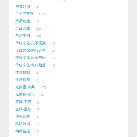
中文分词
1
二十四节气
15
产品功能
1
产品实践
23
产品案例
30
传统文化-关系洞察
1
传统文化-内容运营
1
传统文化-历法日历
1
传统文化-每日趋势
1
体育数据
1
信息检索
1
元数据-字典
17
元数据-资讯
2
区域-坐标
7
区域-坐标
2
博客部署
1
咕咕数据
7
咕咕监控
5