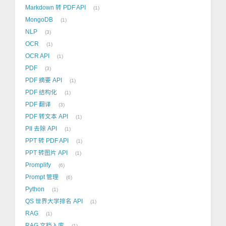
Markdown 转 PDF API
1
MongoDB
1
NLP
3
OCR
1
OCR API
1
PDF
3
PDF 摘要 API
1
PDF 结构化
1
PDF 翻译
3
PDF 转文本 API
1
PII 去除 API
1
PPT 转 PDF API
1
PPT 转图片 API
1
Promplify
6
Prompt 管理
6
Python
1
QS 世界大学排名 API
1
RAG
1
RAG 文档入库
1