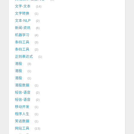
文字-文本
14
文字转换
1
文本-NLP
2
新闻-资讯
6
机器学习
4
条码工具
3
条码工具
2
正则表达式
1
港股
3
港股
1
港股
1
港股数据
1
短信-语音
2
短信-语音
2
移动开发
1
程序人生
1
笑话数据
1
网站工具
13