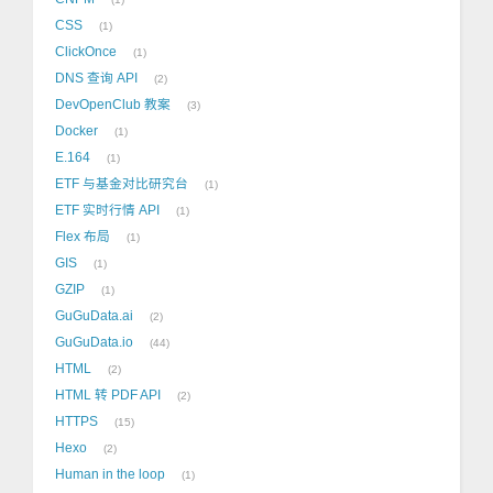
CSS
1
ClickOnce
1
DNS 查询 API
2
DevOpenClub 教案
3
Docker
1
E.164
1
ETF 与基金对比研究台
1
ETF 实时行情 API
1
Flex 布局
1
GIS
1
GZIP
1
GuGuData.ai
2
GuGuData.io
44
HTML
2
HTML 转 PDF API
2
HTTPS
15
Hexo
2
Human in the loop
1