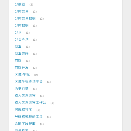
分数线
2
分时交易
2
分时交易数据
2
分时数据
1
分词
1
分页查询
1
创业
1
创业灵感
1
前端
1
前端开发
2
区域-坐标
9
区域坐标查询平台
1
历史行情
1
双人关系洞察
1
双人关系洞察工作台
1
可解释排序
1
号码格式校验工具
1
合同字段提取
1
向量检索
1