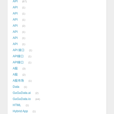
API
67
API
1
API
1
API
1
API
2
API
1
API
1
API
1
API 接口
1
API接口
1
API接口
1
A股
3
A股
2
A股市场
1
Data
1
GuGuData.ai
2
GuGuData.io
44
HTML
1
Hybrid App
1