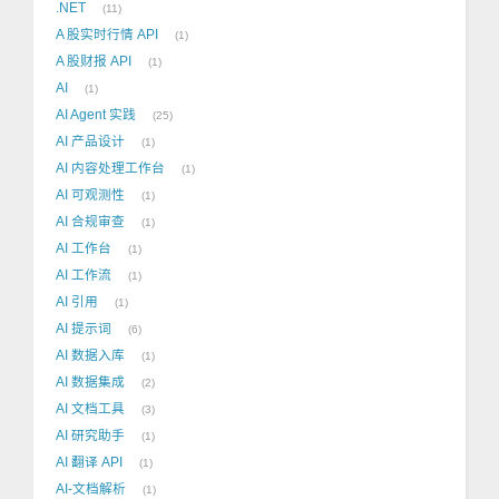
.NET
11
A 股实时行情 API
1
A 股财报 API
1
AI
1
AI Agent 实践
25
AI 产品设计
1
AI 内容处理工作台
1
AI 可观测性
1
AI 合规审查
1
AI 工作台
1
AI 工作流
1
AI 引用
1
AI 提示词
6
AI 数据入库
1
AI 数据集成
2
AI 文档工具
3
AI 研究助手
1
AI 翻译 API
1
AI-文档解析
1