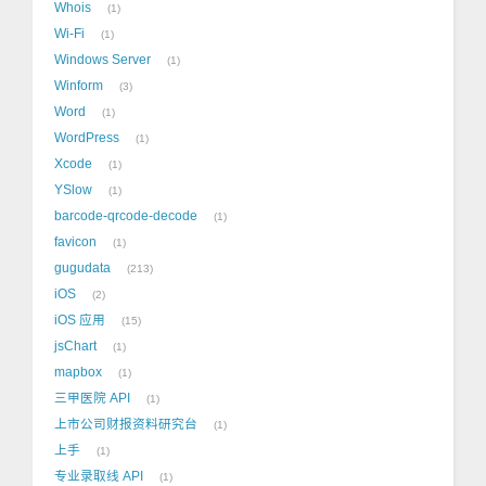
Whois
1
Wi-Fi
1
Windows Server
1
Winform
3
Word
1
WordPress
1
Xcode
1
YSlow
1
barcode-qrcode-decode
1
favicon
1
gugudata
213
iOS
2
iOS 应用
15
jsChart
1
mapbox
1
三甲医院 API
1
上市公司财报资料研究台
1
上手
1
专业录取线 API
1