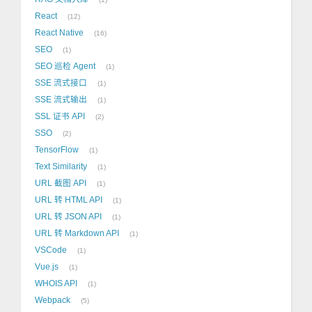
React
12
React Native
16
SEO
1
SEO 巡检 Agent
1
SSE 流式接口
1
SSE 流式输出
1
SSL 证书 API
2
SSO
2
TensorFlow
1
Text Similarity
1
URL 截图 API
1
URL 转 HTML API
1
URL 转 JSON API
1
URL 转 Markdown API
1
VSCode
1
Vue.js
1
WHOIS API
1
Webpack
5