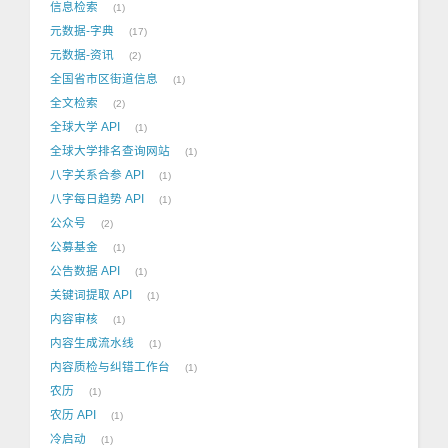
信息检索
1
元数据-字典
17
元数据-资讯
2
全国省市区街道信息
1
全文检索
2
全球大学 API
1
全球大学排名查询网站
1
八字关系合参 API
1
八字每日趋势 API
1
公众号
2
公募基金
1
公告数据 API
1
关键词提取 API
1
内容审核
1
内容生成流水线
1
内容质检与纠错工作台
1
农历
1
农历 API
1
冷启动
1