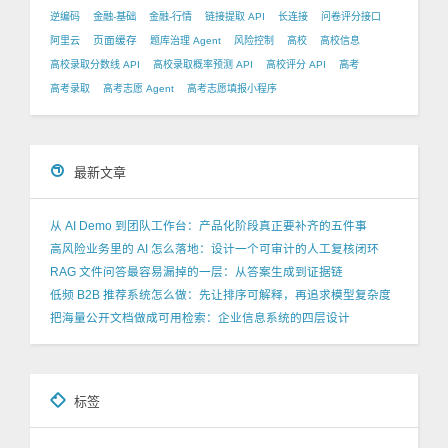
逆编码
金融-基础
金融-行情
链接提取 API
长连接
问卷评分接口
页面缓存
阿里云
题库治理 Agent
风险控制
高校
高校信息
高校录取分数线 API
高校录取概率预测 API
高校评分 API
高考
高考录取
高考志愿 Agent
高考志愿填报小程序
最新文章
从 AI Demo 到团队工作台：产品化阶段真正要补齐的五件事
高风险业务里的 AI 怎么落地：设计一个可审计的人工复核闭环
RAG 文件问答最容易漏掉的一层：从答案生成到证据链
低频 B2B 推荐系统怎么做：先让排序可解释，再追求模型复杂度
把海量公开文档做成可用检索：企业信息系统的四层设计
标签