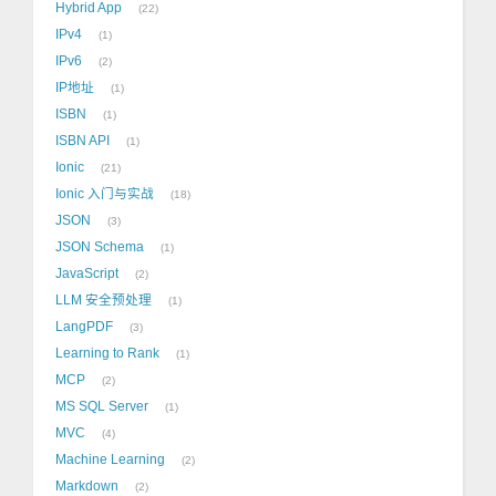
Hybrid App
22
IPv4
1
IPv6
2
IP地址
1
ISBN
1
ISBN API
1
Ionic
21
Ionic 入门与实战
18
JSON
3
JSON Schema
1
JavaScript
2
LLM 安全预处理
1
LangPDF
3
Learning to Rank
1
MCP
2
MS SQL Server
1
MVC
4
Machine Learning
2
Markdown
2