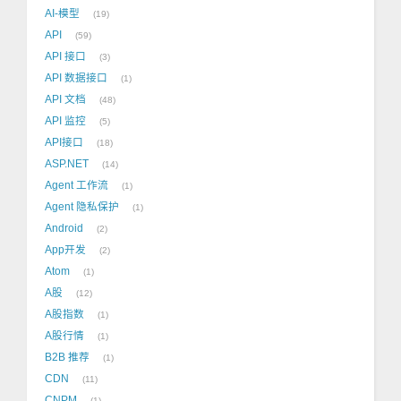
AI-模型
19
API
59
API 接口
3
API 数据接口
1
API 文档
48
API 监控
5
API接口
18
ASP.NET
14
Agent 工作流
1
Agent 隐私保护
1
Android
2
App开发
2
Atom
1
A股
12
A股指数
1
A股行情
1
B2B 推荐
1
CDN
11
CNPM
1