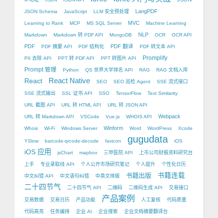
LangPDF
JSON Schema
JavaScript
LLM 安全预处理
MVC
Learning to Rank
MCP
MS SQL Server
Machine Learning
NLP
Markdown
Markdown 转 PDF API
MongoDB
OCR
OCR API
PDF
PDF 翻译
PDF 摘要 API
PDF 结构化
PDF 转文本 API
Promplify
PII 去除 API
PPT 转 PDF API
PPT 转图片 API
Prompt 管理
Python
QS 世界大学排名 API
RAG
RAG 文档入库
React Native
React
SEO
SEO 巡检 Agent
SSE 流式接口
SSE 流式输出
SSL 证书 API
SSO
TensorFlow
Text Similarity
URL 截图 API
URL 转 HTML API
URL 转 JSON API
Webpack
URL 转 Markdown API
VSCode
Vue.js
WHOIS API
Winform
Whois
Wi-Fi
Windows Server
Word
WordPress
Xcode
gugudata
YSlow
barcode-qrcode-decode
favicon
iOS
iOS 应用
jsChart
mapbox
三甲医院 API
上市公司财报资料研究台
上手
专业录取线 API
个人公开市场研究笔记
个人提升
个性化日历
书籍出版
书籍连载
中文纠错 API
中文语句纠错
中英文排版
二十四节气
二十四节气 API
二维码
二维码生成 API
交易接口
产品案例
交易数据
交易日历
产品功能
人工复核
代码质量
代码高亮
任务编排
企业 AI
企业搜索
企业文档摘要翻译台