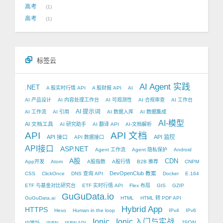
高考
1
高考
1
标签云
AI Agent 实践
.NET
A 股实时行情 API
A 股财报 API
AI
AI 产品设计
AI 内容处理工作台
AI 可观测性
AI 合规审查
AI 工作台
AI 提示词
AI 工作流
AI 引用
AI 数据入库
AI 数据集成
AI-模型
AI 文档工具
AI 研究助手
AI 翻译 API
AI-文档解析
API
API 文档
API 接口
API 监控
API 数据接口
API接口
ASP.NET
Agent 工作流
Agent 隐私保护
Android
A股
CDN
App开发
Atom
A股指数
A股行情
B2B 推荐
CNPM
DevOpenClub 教案
CSS
ClickOnce
DNS 查询 API
Docker
E.164
ETF 与基金对比研究台
ETF 实时行情 API
Flex 布局
GIS
GZIP
GuGuData.io
GuGuData.ai
HTML
HTML 转 PDF API
Hybrid App
HTTPS
Hexo
Human in the loop
IPv4
IPv6
Ionic
Ionic 入门与实战
JSON
IP地址
ISBN
ISBN API