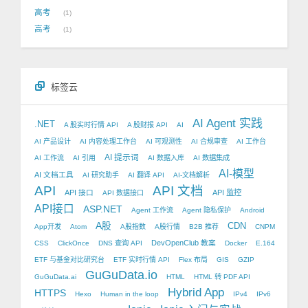
高考
1
高考
1
标签云
AI Agent 实践
.NET
A 股实时行情 API
A 股财报 API
AI
AI 产品设计
AI 内容处理工作台
AI 可观测性
AI 合规审查
AI 工作台
AI 提示词
AI 工作流
AI 引用
AI 数据入库
AI 数据集成
AI-模型
AI 文档工具
AI 研究助手
AI 翻译 API
AI-文档解析
API
API 文档
API 接口
API 监控
API 数据接口
API接口
ASP.NET
Agent 工作流
Agent 隐私保护
Android
A股
CDN
App开发
Atom
A股指数
A股行情
B2B 推荐
CNPM
DevOpenClub 教案
CSS
ClickOnce
DNS 查询 API
Docker
E.164
ETF 与基金对比研究台
ETF 实时行情 API
Flex 布局
GIS
GZIP
GuGuData.io
GuGuData.ai
HTML
HTML 转 PDF API
Hybrid App
HTTPS
Hexo
Human in the loop
IPv4
IPv6