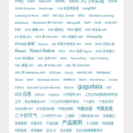
Ionic
Ionic 入门与实战
JSON
IP地址
ISBN
ISBN API
LangPDF
JSON Schema
JavaScript
LLM 安全预处理
MVC
Learning to Rank
MCP
MS SQL Server
Machine Learning
NLP
Markdown
Markdown 转 PDF API
MongoDB
OCR
OCR API
PDF
PDF 翻译
PDF 摘要 API
PDF 结构化
PDF 转文本 API
Promplify
PII 去除 API
PPT 转 PDF API
PPT 转图片 API
Prompt 管理
Python
QS 世界大学排名 API
RAG
RAG 文档入库
React Native
React
SEO
SEO 巡检 Agent
SSE 流式接口
SSE 流式输出
SSL 证书 API
SSO
TensorFlow
Text Similarity
URL 截图 API
URL 转 HTML API
URL 转 JSON API
Webpack
URL 转 Markdown API
VSCode
Vue.js
WHOIS API
Winform
Whois
Wi-Fi
Windows Server
Word
WordPress
Xcode
gugudata
YSlow
barcode-qrcode-decode
favicon
iOS
iOS 应用
jsChart
mapbox
三甲医院 API
上市公司财报资料研究台
上手
专业录取线 API
个人公开市场研究笔记
个人提升
个性化日历
书籍出版
书籍连载
中文纠错 API
中文语句纠错
中英文排版
二十四节气
二十四节气 API
二维码
二维码生成 API
交易接口
产品案例
交易数据
交易日历
产品功能
人工复核
代码质量
代码高亮
任务编排
企业 AI
企业搜索
企业文档摘要翻译台