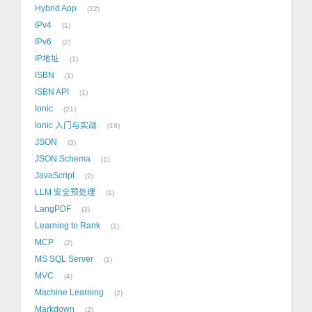
Hybrid App
22
IPv4
1
IPv6
2
IP地址
1
ISBN
1
ISBN API
1
Ionic
21
Ionic 入门与实战
18
JSON
3
JSON Schema
1
JavaScript
2
LLM 安全预处理
1
LangPDF
3
Learning to Rank
1
MCP
2
MS SQL Server
1
MVC
4
Machine Learning
2
Markdown
2