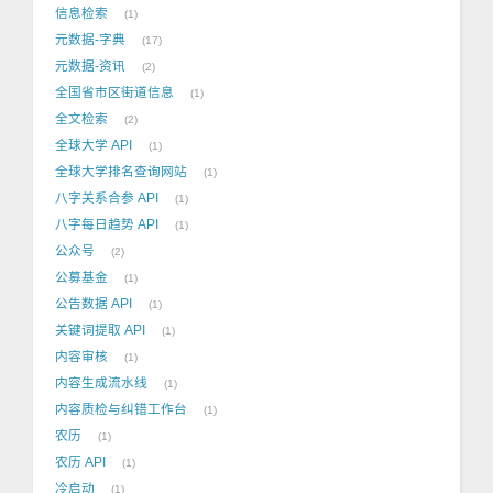
信息检索
1
元数据-字典
17
元数据-资讯
2
全国省市区街道信息
1
全文检索
2
全球大学 API
1
全球大学排名查询网站
1
八字关系合参 API
1
八字每日趋势 API
1
公众号
2
公募基金
1
公告数据 API
1
关键词提取 API
1
内容审核
1
内容生成流水线
1
内容质检与纠错工作台
1
农历
1
农历 API
1
冷启动
1