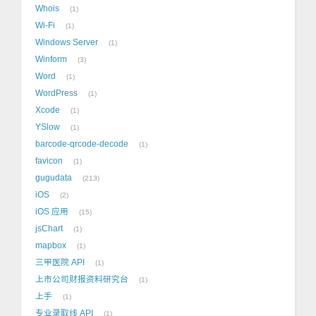
Whois
1
Wi-Fi
1
Windows Server
1
Winform
3
Word
1
WordPress
1
Xcode
1
YSlow
1
barcode-qrcode-decode
1
favicon
1
gugudata
213
iOS
2
iOS 应用
15
jsChart
1
mapbox
1
三甲医院 API
1
上市公司财报资料研究台
1
上手
1
专业录取线 API
1