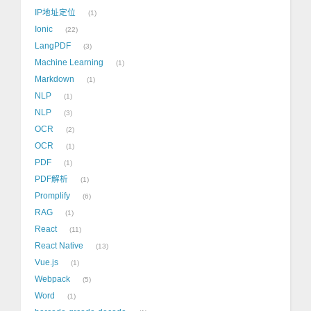
IP地址定位
1
Ionic
22
LangPDF
3
Machine Learning
1
Markdown
1
NLP
1
NLP
3
OCR
2
OCR
1
PDF
1
PDF解析
1
Promplify
6
RAG
1
React
11
React Native
13
Vue.js
1
Webpack
5
Word
1