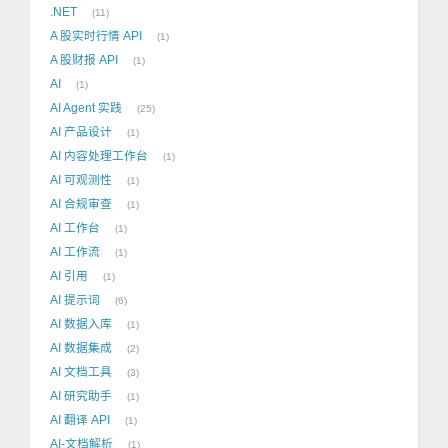
.NET
11
A 股实时行情 API
1
A 股财报 API
1
AI
1
AI Agent 实践
25
AI 产品设计
1
AI 内容处理工作台
1
AI 可观测性
1
AI 合规审查
1
AI 工作台
1
AI 工作流
1
AI 引用
1
AI 提示词
6
AI 数据入库
1
AI 数据集成
2
AI 文档工具
3
AI 研究助手
1
AI 翻译 API
1
AI-文档解析
1