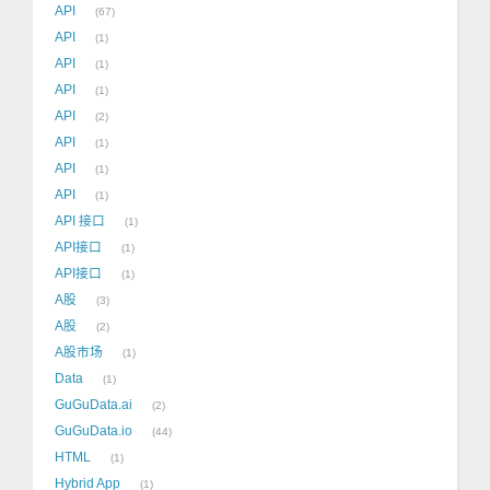
API
67
API
1
API
1
API
1
API
2
API
1
API
1
API
1
API 接口
1
API接口
1
API接口
1
A股
3
A股
2
A股市场
1
Data
1
GuGuData.ai
2
GuGuData.io
44
HTML
1
Hybrid App
1