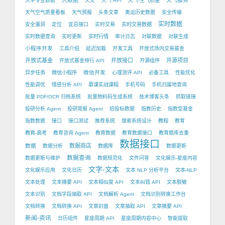
大数据
天气服务
大学专业数据
天文
天气 API
天气-空气质量
天气空气质量看板
天气预报
头条文章
奥运历史数据
安全传输
实时数据
安全漏洞
定位
宜忌接口
实时交易
实时交易数据
实时数据查询
实时更新
实时行情
审计日志
对联数据
对联生成
小程序开发
工具介绍
延迟加载
开发工具
开放式场内交易基金
开放式基金
开放接口
开源项目
开放式基金排行 API
开源组件
微信开发
异步任务
微信小程序
心理测评 API
必备工具
性能优化
性能调优
情感分析 API
慕课实战课程
手机号码
手机归属地查询
批量 PDF/OCR 归档系统
批量物料码生成系统
技术博客头条
抓取链接
投研分析 Agent
投研简报 Agent
招投标数据
指数历史
指数型基金
指数数据
接口
接口测试
推荐系统
搜索系统设计
教程
教育
教育-高考
教育咨询 Agent
教育数据
教育数据接口
教育题库去重
数据接口
数据
数据商店
数据分析
数据库
数据更新
数据查询
数据更新与维护
数据规范化
文件问答
文化娱乐-星座内容
文字-文本
文化娱乐应用
文化日历
文本 NLP 分析平台
文本-NLP
文本处理
文本摘要 API
文本相似度 API
文本纠错 API
文本脱敏
文本识别
文档字段抽取 API
文档解析 Agent
文档识别转换工作台
文档转换
文档转换 API
文章封面
文章抽取 API
文章摘要 API
新闻-资讯
日历组件
星座周期 API
星座周期内容中心
智能提取