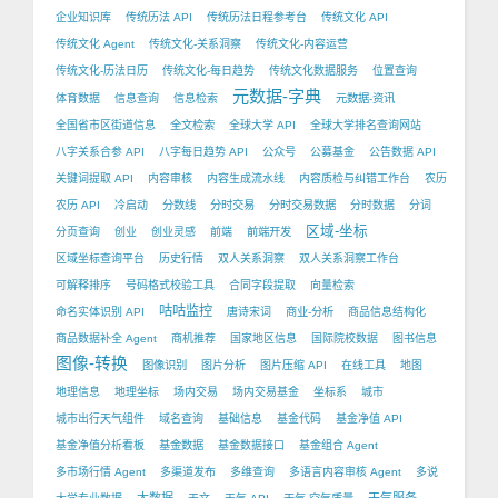
企业知识库
传统历法 API
传统历法日程参考台
传统文化 API
传统文化 Agent
传统文化-关系洞察
传统文化-内容运营
传统文化-历法日历
传统文化-每日趋势
传统文化数据服务
位置查询
元数据-字典
体育数据
信息查询
信息检索
元数据-资讯
全国省市区街道信息
全文检索
全球大学 API
全球大学排名查询网站
八字关系合参 API
八字每日趋势 API
公众号
公募基金
公告数据 API
关键词提取 API
内容审核
内容生成流水线
内容质检与纠错工作台
农历
农历 API
冷启动
分数线
分时交易
分时交易数据
分时数据
分词
区域-坐标
分页查询
创业
创业灵感
前端
前端开发
区域坐标查询平台
历史行情
双人关系洞察
双人关系洞察工作台
可解释排序
号码格式校验工具
合同字段提取
向量检索
咕咕监控
命名实体识别 API
唐诗宋词
商业-分析
商品信息结构化
商品数据补全 Agent
商机推荐
国家地区信息
国际院校数据
图书信息
图像-转换
图像识别
图片分析
图片压缩 API
在线工具
地图
地理信息
地理坐标
场内交易
场内交易基金
坐标系
城市
城市出行天气组件
域名查询
基础信息
基金代码
基金净值 API
基金净值分析看板
基金数据
基金数据接口
基金组合 Agent
多市场行情 Agent
多渠道发布
多维查询
多语言内容审核 Agent
多说