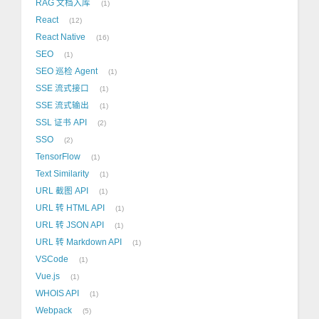
RAG 文档入库
1
React
12
React Native
16
SEO
1
SEO 巡检 Agent
1
SSE 流式接口
1
SSE 流式输出
1
SSL 证书 API
2
SSO
2
TensorFlow
1
Text Similarity
1
URL 截图 API
1
URL 转 HTML API
1
URL 转 JSON API
1
URL 转 Markdown API
1
VSCode
1
Vue.js
1
WHOIS API
1
Webpack
5