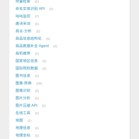
向量检索
1
命名实体识别 API
1
咕咕监控
7
唐诗宋词
1
商业-分析
2
商品信息结构化
1
商品数据补全 Agent
1
商机推荐
1
国家地区信息
1
国际院校数据
1
图书信息
1
图像-转换
16
图像识别
2
图片分析
1
图片压缩 API
1
在线工具
1
地图
1
地理信息
1
地理坐标
1