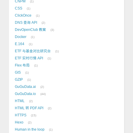
CNPM
1
CSS
1
ClickOnce
1
DNS 查询 API
2
DevOpenClub 教案
3
Docker
1
E.164
1
ETF 与基金对比研究台
1
ETF 实时行情 API
1
Flex 布局
1
GIS
1
GZIP
1
GuGuData.ai
2
GuGuData.io
44
HTML
2
HTML 转 PDF API
2
HTTPS
15
Hexo
2
Human in the loop
1