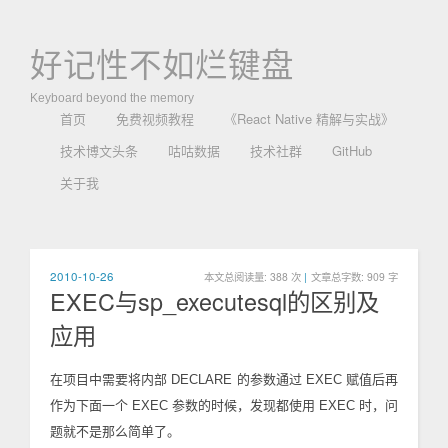
好记性不如烂键盘
Keyboard beyond the memory
首页
免费视频教程
《React Native 精解与实战》
技术博文头条
咕咕数据
技术社群
GitHub
关于我
2010-10-26
本文总阅读量:
388
次
|
文章总字数: 909 字
EXEC与sp_executesql的区别及
应用
在项目中需要将内部 DECLARE 的参数通过 EXEC 赋值后再
作为下面一个 EXEC 参数的时候，发现都使用 EXEC 时，问
题就不是那么简单了。