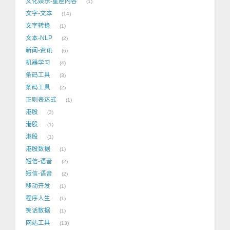
文化娱乐-星座内容
1
文字-文本
14
文字转换
1
文本-NLP
2
新闻-资讯
6
机器学习
4
条码工具
3
条码工具
2
正则表达式
1
港股
3
港股
1
港股
1
港股数据
1
短信-语音
2
短信-语音
2
移动开发
1
程序人生
1
笑话数据
1
网站工具
13