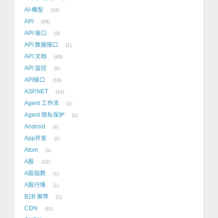
AI-模型
19
API
59
API 接口
3
API 数据接口
1
API 文档
48
API 监控
5
API接口
18
ASP.NET
14
Agent 工作流
1
Agent 隐私保护
1
Android
2
App开发
2
Atom
1
A股
12
A股指数
1
A股行情
1
B2B 推荐
1
CDN
11