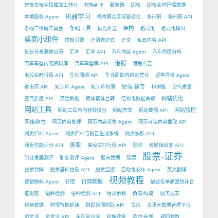
智能文档字段抽取工作台
智能纠正
服务器
期权
期权实时行情数据
机器学习
本地服务 Agent
机构网点区域管理台
条形码
条形码 API
条码工具
架构
条码二维码工具台
极光推送
格式化
格式化输出
桌面小组件
模板引擎
正则表达式
正文
每日内容 API
每日节奏洞察日历
汇率
汇率 API
汽车内容 Agent
汽车舆情分析
港股
汽车车型内容资料库
汽车车型库 API
港股公告
港股实时行情 API
生肖周期 API
生肖周期内容运营台
留学择校 Agent
短信-语音
省市区 API
知识库 Agent
知识库权限
科创板
空气质量
网站优化
空气质量 API
笑话数据
简体繁体互转
结构化数据抽取
网站工具
网站监控
网站工具与内容转换台
网站开发
网站截图 API
网络爬虫
网页内容处理
网页内容采集 Agent
网页可读内容抽取 API
网页归档 Agent
网页归档与报告生成系统
网页快照 API
美股
网页性能评分 API
美股实时行情 API
翻译
考题相似度 API
股票-证券
职业发展测评
职业测评 Agent
股市数据
股票
股票代码
股票基础信息 API
股票监控
自动化发布 Agent
英文翻译
视频教程
行情数据
营销物料 Agent
行情
触达名单质量统计台
负载均衡
证据链
语种检测
语种检测 API
请求参数
财务报表
财务数据
财报智能解读
财经新闻抓取 API
货币
资讯元数据管理平台
软件开发
资金流
资金流 API
车型知识库
转换效率
返回参数