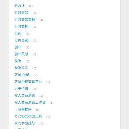
分数线
2
分时交易
2
分时交易数据
2
分时数据
1
分词
1
分页查询
1
创业
1
创业灵感
1
前端
1
前端开发
2
区域-坐标
9
区域坐标查询平台
1
历史行情
1
双人关系洞察
1
双人关系洞察工作台
1
可解释排序
1
号码格式校验工具
1
合同字段提取
1