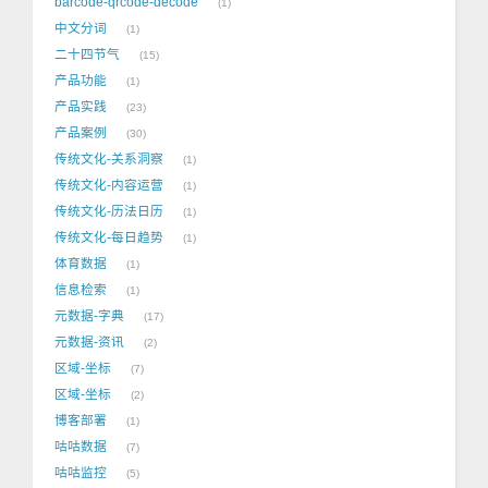
barcode-qrcode-decode
1
中文分词
1
二十四节气
15
产品功能
1
产品实践
23
产品案例
30
传统文化-关系洞察
1
传统文化-内容运营
1
传统文化-历法日历
1
传统文化-每日趋势
1
体育数据
1
信息检索
1
元数据-字典
17
元数据-资讯
2
区域-坐标
7
区域-坐标
2
博客部署
1
咕咕数据
7
咕咕监控
5