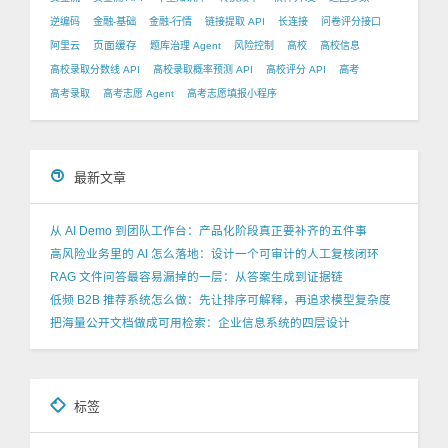
逆编码
金融-基础
金融-行情
链接提取 API
长连接
问卷评分接口
页面缓存
阿里云
题库治理 Agent
风险控制
高校
高校信息
高校录取分数线 API
高校录取概率预测 API
高校评分 API
高考
高考录取
高考志愿 Agent
高考志愿填报小程序
最新文章
从 AI Demo 到团队工作台：产品化阶段真正要补齐的五件事
高风险业务里的 AI 怎么落地：设计一个可审计的人工复核闭环
RAG 文件问答最容易漏掉的一层：从答案生成到证据链
低频 B2B 推荐系统怎么做：先让排序可解释，再追求模型复杂度
把海量公开文档做成可用检索：企业信息系统的四层设计
标签