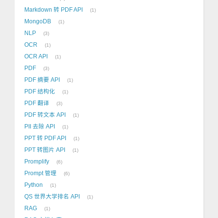
Markdown 转 PDF API
1
MongoDB
1
NLP
3
OCR
1
OCR API
1
PDF
3
PDF 摘要 API
1
PDF 结构化
1
PDF 翻译
3
PDF 转文本 API
1
PII 去除 API
1
PPT 转 PDF API
1
PPT 转图片 API
1
Promplify
6
Prompt 管理
6
Python
1
QS 世界大学排名 API
1
RAG
1