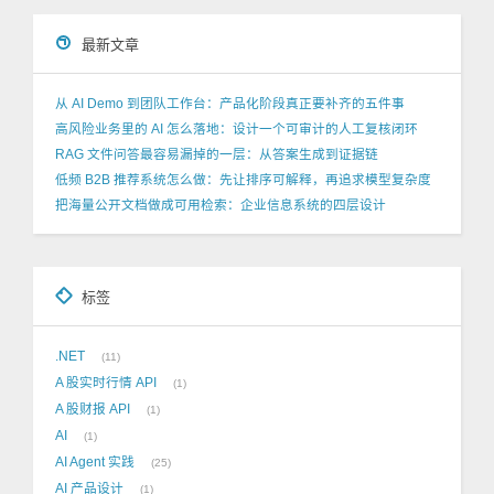
最新文章
从 AI Demo 到团队工作台：产品化阶段真正要补齐的五件事
高风险业务里的 AI 怎么落地：设计一个可审计的人工复核闭环
RAG 文件问答最容易漏掉的一层：从答案生成到证据链
低频 B2B 推荐系统怎么做：先让排序可解释，再追求模型复杂度
把海量公开文档做成可用检索：企业信息系统的四层设计
标签
.NET
11
A 股实时行情 API
1
A 股财报 API
1
AI
1
AI Agent 实践
25
AI 产品设计
1