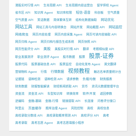
港股实时行情 API
生肖周期 API
生肖周期内容运营台
留学择校 Agent
短信-语音
省市区 API
知识库 Agent
知识库权限
科创板
空气质量
网站优化
空气质量 API
笑话数据
简体繁体互转
结构化数据抽取
网站工具
网站监控
网站工具与内容转换台
网站开发
网站截图 API
网络爬虫
网页内容处理
网页内容采集 Agent
网页可读内容抽取 API
网页归档 Agent
网页归档与报告生成系统
网页快照 API
美股
网页性能评分 API
美股实时行情 API
翻译
考题相似度 API
股票-证券
职业发展测评
职业测评 Agent
股市数据
股票
股票代码
股票基础信息 API
股票监控
自动化发布 Agent
英文翻译
视频教程
行情数据
营销物料 Agent
行情
触达名单质量统计台
负载均衡
证据链
语种检测
语种检测 API
请求参数
财务报表
财务数据
财报智能解读
财经新闻抓取 API
货币
资讯元数据管理平台
软件开发
资金流
资金流 API
车型知识库
转换效率
返回参数
逆编码
金融-基础
金融-行情
链接提取 API
长连接
问卷评分接口
页面缓存
阿里云
题库治理 Agent
风险控制
高校
高校信息
高校录取分数线 API
高校录取概率预测 API
高校评分 API
高考
高考录取
高考志愿 Agent
高考志愿填报小程序