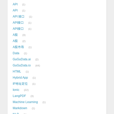
API
1
API
1
API 接口
1
API接口
1
API接口
1
A股
3
A股
2
A股市场
1
Data
1
GuGuData.ai
2
GuGuData.io
44
HTML
1
Hybrid App
1
IP地址定位
1
Ionic
22
LangPDF
3
Machine Learning
1
Markdown
1