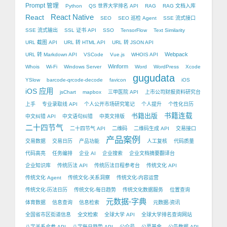
Prompt 管理
Python
QS 世界大学排名 API
RAG
RAG 文档入库
React Native
React
SEO
SEO 巡检 Agent
SSE 流式接口
SSE 流式输出
SSL 证书 API
SSO
TensorFlow
Text Similarity
URL 截图 API
URL 转 HTML API
URL 转 JSON API
Webpack
URL 转 Markdown API
VSCode
Vue.js
WHOIS API
Winform
Whois
Wi-Fi
Windows Server
Word
WordPress
Xcode
gugudata
YSlow
barcode-qrcode-decode
favicon
iOS
iOS 应用
jsChart
mapbox
三甲医院 API
上市公司财报资料研究台
上手
专业录取线 API
个人公开市场研究笔记
个人提升
个性化日历
书籍出版
书籍连载
中文纠错 API
中文语句纠错
中英文排版
二十四节气
二十四节气 API
二维码
二维码生成 API
交易接口
产品案例
交易数据
交易日历
产品功能
人工复核
代码质量
代码高亮
任务编排
企业 AI
企业搜索
企业文档摘要翻译台
企业知识库
传统历法 API
传统历法日程参考台
传统文化 API
传统文化 Agent
传统文化-关系洞察
传统文化-内容运营
传统文化-历法日历
传统文化-每日趋势
传统文化数据服务
位置查询
元数据-字典
体育数据
信息查询
信息检索
元数据-资讯
全国省市区街道信息
全文检索
全球大学 API
全球大学排名查询网站
八字关系合参 API
八字每日趋势 API
公众号
公募基金
公告数据 API