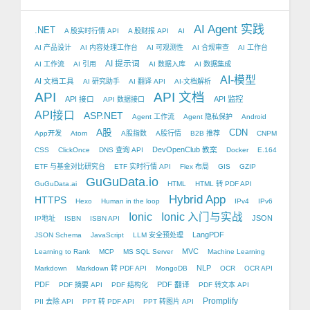
AI Agent 实践
.NET
A 股实时行情 API
A 股财报 API
AI
AI 产品设计
AI 内容处理工作台
AI 可观测性
AI 合规审查
AI 工作台
AI 提示词
AI 工作流
AI 引用
AI 数据入库
AI 数据集成
AI-模型
AI 文档工具
AI 研究助手
AI 翻译 API
AI-文档解析
API
API 文档
API 接口
API 监控
API 数据接口
API接口
ASP.NET
Agent 工作流
Agent 隐私保护
Android
A股
CDN
App开发
Atom
A股指数
A股行情
B2B 推荐
CNPM
DevOpenClub 教案
CSS
ClickOnce
DNS 查询 API
Docker
E.164
ETF 与基金对比研究台
ETF 实时行情 API
Flex 布局
GIS
GZIP
GuGuData.io
GuGuData.ai
HTML
HTML 转 PDF API
Hybrid App
HTTPS
Hexo
Human in the loop
IPv4
IPv6
Ionic
Ionic 入门与实战
JSON
IP地址
ISBN
ISBN API
LangPDF
JSON Schema
JavaScript
LLM 安全预处理
MVC
Learning to Rank
MCP
MS SQL Server
Machine Learning
NLP
Markdown
Markdown 转 PDF API
MongoDB
OCR
OCR API
PDF
PDF 翻译
PDF 摘要 API
PDF 结构化
PDF 转文本 API
Promplify
PII 去除 API
PPT 转 PDF API
PPT 转图片 API