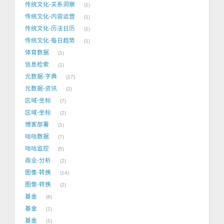
传统文化-关系洞察
1
传统文化-内容运营
1
传统文化-历法日历
1
传统文化-每日趋势
1
体育数据
1
信息检索
1
元数据-字典
17
元数据-资讯
2
区域-坐标
7
区域-坐标
2
博客部署
1
咕咕数据
7
咕咕监控
5
商业-分析
2
图像-转换
14
图像-转换
2
基金
6
基金
1
基金
1