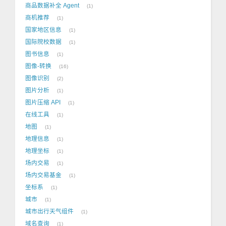
商品数据补全 Agent
1
商机推荐
1
国家地区信息
1
国际院校数据
1
图书信息
1
图像-转换
16
图像识别
2
图片分析
1
图片压缩 API
1
在线工具
1
地图
1
地理信息
1
地理坐标
1
场内交易
1
场内交易基金
1
坐标系
1
城市
1
城市出行天气组件
1
域名查询
1