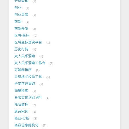
分页查询
1
创业
1
创业灵感
1
前端
1
前端开发
2
区域-坐标
9
区域坐标查询平台
1
历史行情
1
双人关系洞察
1
双人关系洞察工作台
1
可解释排序
1
号码格式校验工具
1
合同字段提取
1
向量检索
1
命名实体识别 API
1
咕咕监控
7
唐诗宋词
1
商业-分析
2
商品信息结构化
1