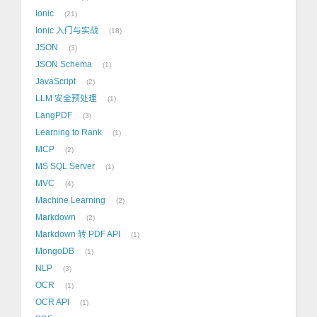
Ionic
21
Ionic 入门与实战
18
JSON
3
JSON Schema
1
JavaScript
2
LLM 安全预处理
1
LangPDF
3
Learning to Rank
1
MCP
2
MS SQL Server
1
MVC
4
Machine Learning
2
Markdown
2
Markdown 转 PDF API
1
MongoDB
1
NLP
3
OCR
1
OCR API
1