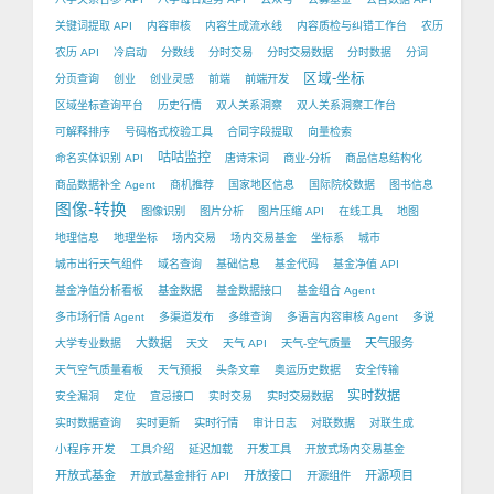
关键词提取 API
内容审核
内容生成流水线
内容质检与纠错工作台
农历
农历 API
冷启动
分数线
分时交易
分时交易数据
分时数据
分词
区域-坐标
分页查询
创业
创业灵感
前端
前端开发
区域坐标查询平台
历史行情
双人关系洞察
双人关系洞察工作台
可解释排序
号码格式校验工具
合同字段提取
向量检索
咕咕监控
命名实体识别 API
唐诗宋词
商业-分析
商品信息结构化
商品数据补全 Agent
商机推荐
国家地区信息
国际院校数据
图书信息
图像-转换
图像识别
图片分析
图片压缩 API
在线工具
地图
地理信息
地理坐标
场内交易
场内交易基金
坐标系
城市
城市出行天气组件
域名查询
基础信息
基金代码
基金净值 API
基金净值分析看板
基金数据
基金数据接口
基金组合 Agent
多市场行情 Agent
多渠道发布
多维查询
多语言内容审核 Agent
多说
大数据
天气服务
大学专业数据
天文
天气 API
天气-空气质量
天气空气质量看板
天气预报
头条文章
奥运历史数据
安全传输
实时数据
安全漏洞
定位
宜忌接口
实时交易
实时交易数据
实时数据查询
实时更新
实时行情
审计日志
对联数据
对联生成
小程序开发
工具介绍
延迟加载
开发工具
开放式场内交易基金
开放式基金
开放接口
开源项目
开放式基金排行 API
开源组件