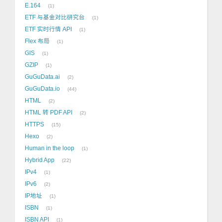
E.164
1
ETF 与基金对比研究台
1
ETF 实时行情 API
1
Flex 布局
1
GIS
1
GZIP
1
GuGuData.ai
2
GuGuData.io
44
HTML
2
HTML 转 PDF API
2
HTTPS
15
Hexo
2
Human in the loop
1
Hybrid App
22
IPv4
1
IPv6
2
IP地址
1
ISBN
1
ISBN API
1