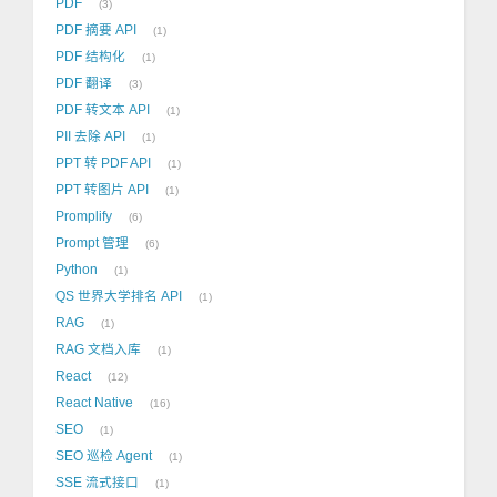
PDF
3
PDF 摘要 API
1
PDF 结构化
1
PDF 翻译
3
PDF 转文本 API
1
PII 去除 API
1
PPT 转 PDF API
1
PPT 转图片 API
1
Promplify
6
Prompt 管理
6
Python
1
QS 世界大学排名 API
1
RAG
1
RAG 文档入库
1
React
12
React Native
16
SEO
1
SEO 巡检 Agent
1
SSE 流式接口
1