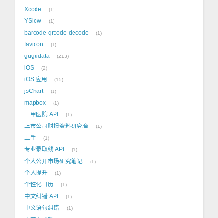
Xcode
1
YSlow
1
barcode-qrcode-decode
1
favicon
1
gugudata
213
iOS
2
iOS 应用
15
jsChart
1
mapbox
1
三甲医院 API
1
上市公司财报资料研究台
1
上手
1
专业录取线 API
1
个人公开市场研究笔记
1
个人提升
1
个性化日历
1
中文纠错 API
1
中文语句纠错
1