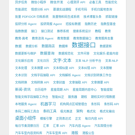
微信开发
异步任务
微信小程序
心理测评 API
必备工具
性能优化
性能调优
情感分析 API
慕课实战课程
手机号码
手机归属地查询
批量 PDF/OCR 归档系统
批量物料码生成系统
技术博客头条
抓取链接
投研分析 Agent
投研简报 Agent
招投标数据
指数历史
指数型基金
指数数据
接口
接口测试
推荐系统
搜索系统设计
教程
教育
教育-高考
教育咨询 Agent
教育数据
教育数据接口
教育题库去重
数据接口
数据
数据商店
数据分析
数据库
数据更新
数据查询
数据更新与维护
数据规范化
文件问答
文化娱乐-星座内容
文字-文本
文化娱乐应用
文化日历
文本 NLP 分析平台
文本-NLP
文本处理
文本摘要 API
文本相似度 API
文本纠错 API
文本脱敏
文本识别
文档字段抽取 API
文档解析 Agent
文档识别转换工作台
文档转换
文档转换 API
文章封面
文章抽取 API
文章摘要 API
新闻-资讯
日历组件
星座周期 API
星座周期内容中心
智能提取
智能文档字段抽取工作台
智能纠正
服务器
期权
期权实时行情数据
机器学习
本地服务 Agent
机构网点区域管理台
条形码
条形码 API
条码工具
架构
条码二维码工具台
极光推送
格式化
格式化输出
桌面小组件
模板引擎
正则表达式
正文
每日内容 API
每日节奏洞察日历
汇率
汇率 API
汽车内容 Agent
汽车舆情分析
港股
汽车车型内容资料库
汽车车型库 API
港股公告