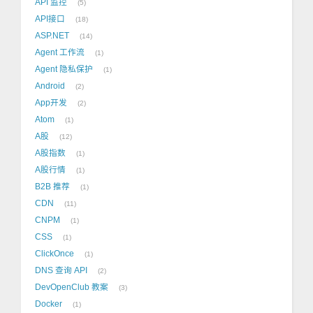
API 监控
5
API接口
18
ASP.NET
14
Agent 工作流
1
Agent 隐私保护
1
Android
2
App开发
2
Atom
1
A股
12
A股指数
1
A股行情
1
B2B 推荐
1
CDN
11
CNPM
1
CSS
1
ClickOnce
1
DNS 查询 API
2
DevOpenClub 教案
3
Docker
1