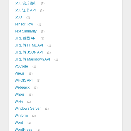
SSE 流式输出
1
SSL 证书 API
2
SSO
2
TensorFlow
1
Text Similarity
1
URL 截图 API
1
URL 转 HTML API
1
URL 转 JSON API
1
URL 转 Markdown API
1
VSCode
1
Vue.js
1
WHOIS API
1
Webpack
5
Whois
1
Wi-Fi
1
Windows Server
1
Winform
3
Word
1
WordPress
1