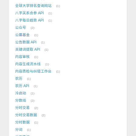
全球大学排名查询网站
1
八字关系合参 API
1
八字每日趋势 API
1
公众号
2
公募基金
1
公告数据 API
1
关键词提取 API
1
内容审核
1
内容生成流水线
1
内容质检与纠错工作台
1
农历
1
农历 API
1
冷启动
1
分数线
2
分时交易
2
分时交易数据
2
分时数据
1
分词
1