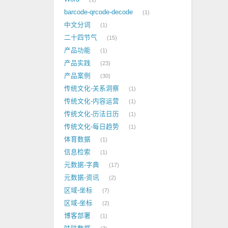
barcode-qrcode-decode
1
中文分词
1
二十四节气
15
产品功能
1
产品实践
23
产品案例
30
传统文化-关系洞察
1
传统文化-内容运营
1
传统文化-历法日历
1
传统文化-每日趋势
1
体育数据
1
信息检索
1
元数据-字典
17
元数据-资讯
2
区域-坐标
7
区域-坐标
2
博客部署
1