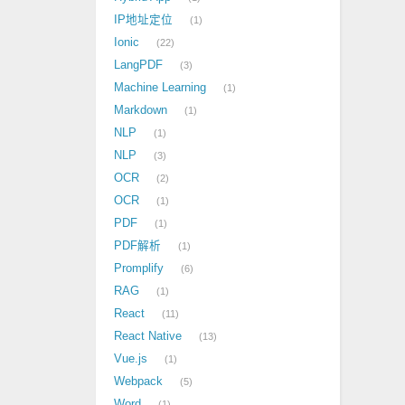
IP地址定位
1
Ionic
22
LangPDF
3
Machine Learning
1
Markdown
1
NLP
1
NLP
3
OCR
2
OCR
1
PDF
1
PDF解析
1
Promplify
6
RAG
1
React
11
React Native
13
Vue.js
1
Webpack
5
Word
1