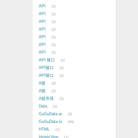
API
1
API
1
API
1
API
2
API
1
API
1
API
1
API 接口
1
API接口
1
API接口
1
A股
3
A股
2
A股市场
1
Data
1
GuGuData.ai
2
GuGuData.io
44
HTML
1
Hybrid App
1